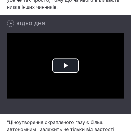
усе не так просто, тому що на нього впливають
низка інших чинників.
Лонгріди
ВІДЕО ДНЯ
Відео з Youtube
Статті
Інтерв'ю
Думки
Архів
Вакансії
Контакти
Play
Послуги
Video
"Ціноутворення скрапленого газу є більш
автономним і залежить не тільки від вартості