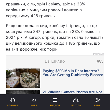
крашанки, сіль, хрін і свічку, зріс на 33%
порівняно з минулим роком і коштує в
середньому 426 гривень.
Якщо ще додати сир, ковбасу і гірчицю, то це
коштуватиме 847 гривень, що на 23% більше за
2024 рік. А кагор, огірки, томати і сало збільшать
ціну великоднього кошика до 1 185 гривень, що
на 17% дорожче, ніж торік.
Реклама
RU
МОВА
ГОЛОВНА
РОЗДІЛИ
ПОГОДА
ЛАЙТ