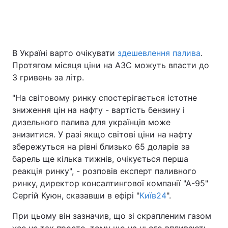
Головна
Війна
В Україні варто очікувати
здешевлення палива
.
Протягом місяця ціни на АЗС можуть впасти до
Україна
Політика
3 гривень за літр.
Економіка
Світ
"На світовому ринку спостерігається істотне
зниження цін на нафту - вартість бензину і
Спорт
Наука
дизельного палива для українців може
Техно і зв'язок
Лайт
знизитися. У разі якщо світові ціни на нафту
збережуться на рівні близько 65 доларів за
Зброя
Інциденти
барель ще кілька тижнів, очікується перша
реакція ринку", - розповів експерт паливного
Здоров'я
Туризм
ринку, директор консалтингової компанії "А-95"
Сергій Куюн, сказавши в ефірі "
Київ24
".
Цікавинки
Погода
При цьому він зазначив, що зі скрапленим газом
Екологія
Регіони