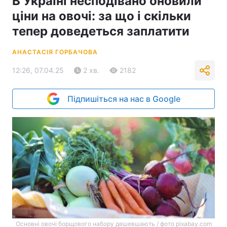
В Україні несподівано оновили
ціни на овочі: за що і скільки
тепер доведеться заплатити
АНАСТАСІЯ ГОРБАЧОВА
12:26, 07.04.25
2 хв.
2182
Підпишіться на нас в Google
Основні овочі борщового набору дешевшають / фото pixabay.com