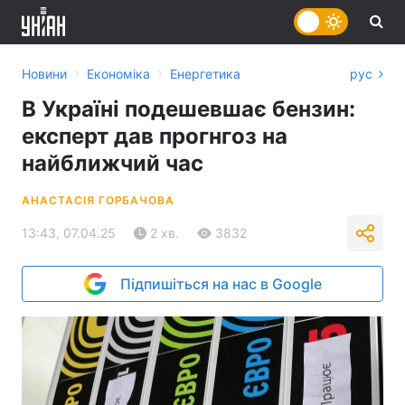
›
›
Новини
Економіка
Енергетика
рус
В Україні подешевшає бензин:
експерт дав прогнгоз на
найближчий час
АНАСТАСІЯ ГОРБАЧОВА
13:43, 07.04.25
2 хв.
3832
Підпишіться на нас в Google