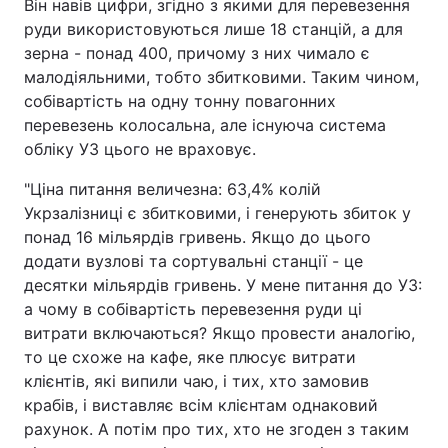
Він навів цифри, згідно з якими для перевезення
руди використовуються лише 18 станцій, а для
зерна - понад 400, причому з них чимало є
малодіяльними, тобто збитковими. Таким чином,
собівартість на одну тонну повагонних
перевезень колосальна, але існуюча система
обліку УЗ цього не враховує.
"Ціна питання величезна: 63,4% колій
Укрзалізниці є збитковими, і генерують збиток у
понад 16 мільярдів гривень. Якщо до цього
додати вузлові та сортувальні станції - це
десятки мільярдів гривень. У мене питання до УЗ:
а чому в собівартість перевезення руди ці
витрати включаються? Якщо провести аналогію,
то це схоже на кафе, яке плюсує витрати
клієнтів, які випили чаю, і тих, хто замовив
крабів, і виставляє всім клієнтам однаковий
рахунок. А потім про тих, хто не згоден з таким