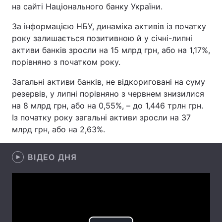
на сайті Національного банку України.
За інформацією НБУ, динаміка активів із початку
року залишається позитивною й у січні-липні
Головна
Війна
активи банків зросли на 15 млрд грн, або на 1,17%,
порівняно з початком року.
Україна
Політика
Загальні активи банків, не відкориговані на суму
Економіка
Світ
резервів, у липні порівняно з червнем знизилися
на 8 млрд грн, або на 0,55%, – до 1,446 трлн грн.
Спорт
Наука
Із початку року загальні активи зросли на 37
млрд грн, або на 2,63%.
Техно і зв'язок
Лайт
Зброя
Інциденти
ВІДЕО ДНЯ
Здоров'я
Туризм
Цікавинки
Погода
Екологія
Регіони