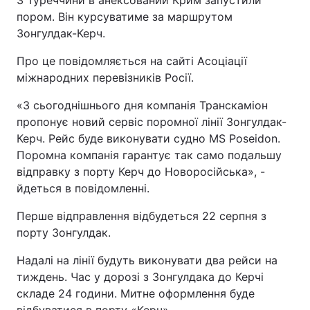
З Туреччини в анексований Крим запустили
пором. Він курсуватиме за маршрутом
Зонгулдак-Керч.
Про це повідомляється на сайті Асоціації
міжнародних перевізників Росії.
«З сьогоднішнього дня компанія Транскаміон
пропонує новий сервіс поромної лінії Зонгулдак-
Керч. Рейс буде виконувати судно MS Poseidon.
Поромна компанія гарантує так само подальшу
відправку з порту Керч до Новоросійська», -
йдеться в повідомленні.
Перше відправлення відбудеться 22 серпня з
порту Зонгулдак.
Надалі на лінії будуть виконувати два рейси на
тиждень. Час у дорозі з Зонгулдака до Керчі
складе 24 години. Митне оформлення буде