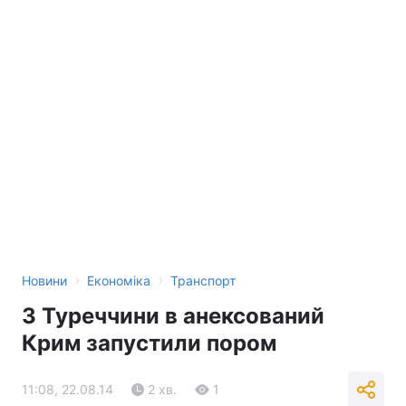
›
›
Новини
Економіка
Транспорт
З Туреччини в анексований
Крим запустили пором
11:08, 22.08.14
2 хв.
1