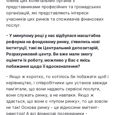
членів цих колегіальних органів з
представниками професійних та громадських
організацій, які представляють інтереси
учасників цих ринків та споживачів фінансових
послуг.
- У минулому році у нас відбулася масштабна
реформа на фондовому ринку, з’явились нові
інституції, такі як Центральний депозитарій,
Розрахунковий центр. Ви вже мали змогу
оцінити їх роботу, можливо у Вас є якісь
побажання щодо її вдосконалення?
- Якщо ж коротко, то хотілось би побажати щоб і
керівництво, і співробітники цих установ завжди
пам'ятали, що вони надають сервісні послуги,
вони служать ринку, а не навпаки. Якщо ж
здається, що вони є «пупом ринку», то це зовсім
не так! Основа ринку - це відносини емітент-
інвестор! А всі фінансові посередники -