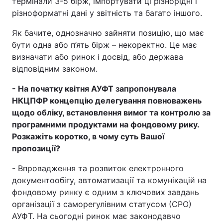
термінали 3-5 бірж, імпортувати ці різнорідні і
різноформатні дані у звітність та багато іншого.
Як бачите, однозначно зайняти позицію, що має
бути одна або п’ять бірж – некоректно. Це має
визначати або ринок і досвід, або держава
відповідним законом.
- На початку квітня АУФТ запропонувала
НКЦПФР концепцію делегування повноважень
щодо обліку, встановлення вимог та контролю за
програмними продуктами на фондовому рику.
Розкажіть коротко, в чому суть Вашої
пропозиції?
- Впровадження та розвиток електронного
документообігу, автоматизації та комунікацій на
фондовому ринку є одним з ключових завдань
організації з саморегулівним статусом (СРО)
АУФТ. На сьогодні ринок має законодавчо