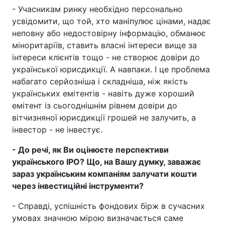
- Учасникам ринку необхідно персонально
усвідомити, що той, хто маніпулює цінами, надає
неповну або недостовірну інформацію, обманює
міноритаріїв, ставить власні інтереси вище за
інтереси клієнтів тощо - не створює довіри до
української юрисдикції. А навпаки. І це проблема
набагато серйозніша і складніша, ніж якість
українських емітентів - навіть дуже хороший
емітент із сьогоднішнім рівнем довіри до
вітчизняної юрисдикції грошей не залучить, а
інвестор - не інвестує.
- До речі, як Ви оцінюєте перспективи
українського IPO? Що, на Вашу думку, заважає
зараз українським компаніям залучати кошти
через інвестиційні інструменти?
- Справді, успішність фондових бірж в сучасних
умовах значною мірою визначається саме