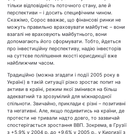
тільки відповідність поточного стану, але й
перспективи – і досить специфічним чином.
Скажімо, Сорос вважає, що фінансові ринки не
можуть правильно враховувати майбутнє – вони
взагалі не враховують майбутнього, вони
допомагають його сформувати. Тобто, йдеться
про інвестиційну перспективу, надію інвесторів
на суттєве поліпшення якості юрисдикції вже
найближчим часом.
Традиційно (можна згадати і події 2005 року в
Україні) в такій ситуації різко зростає попит на
активи в країні, режим якої змінився на більш
адекватний та зрозумілий для міжнародної
спільноти. Звичайно, приклади є різні – позитивні
та негативні. Але, якщо подивитись на країни, де
протести не тривали надто довго, то зазвичай
спостерігається зростання ВВП. Зокрема, в Грузії
з +5,9% у 2004 р. до +9,6% у 2005 р., у Киргизії з