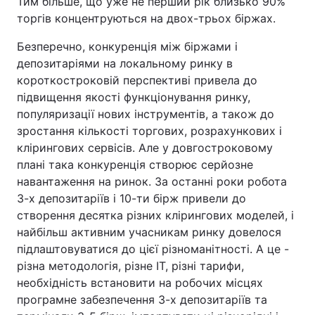
Тим більше, що уже не перший рік близько 90%
торгів концентруються на двох-трьох біржах.
Безперечно, конкуренція між біржами і
депозитаріями на локальному ринку в
короткостроковій перспективі привела до
підвищення якості функціонування ринку,
популяризації нових інструментів, а також до
зростання кількості торгових, розрахункових і
клірингових сервісів. Але у довгостроковому
плані така конкуренція створює серйозне
навантаження на ринок. За останні роки робота
3-х депозитаріїв і 10-ти бірж привели до
створення десятка різних клірингових моделей, і
найбільш активним учасникам ринку довелося
підлаштовуватися до цієї різноманітності. А це -
різна методологія, різне ІТ, різні тарифи,
необхідність встановити на робочих місцях
програмне забезпечення 3-х депозитаріїв та