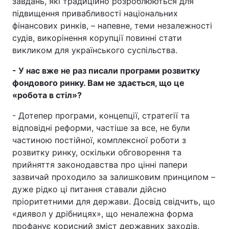
завдань, які традиційно розроблюються для
підвищення привабливості національних
фінансових ринків, – напевне, теми незалежності
судів, викорінення корупції повинні стати
викликом для українського суспільства.
- У нас вже не раз писали програми розвитку
фондового ринку. Вам не здається, що це
«робота в стіл»?
- Дотепер програми, концепції, стратегії та
відповідні реформи, частіше за все, не були
частиною постійної, комплексної роботи з
розвитку ринку, оскільки обговорення та
прийняття законодавства про цінні папери
зазвичай проходило за залишковим принципом –
дуже рідко ці питання ставали дійсно
пріоритетними для держави. Досвід свідчить, що
«диявол у дрібницях», що неналежна форма
профанує корисний зміст державних заходів.