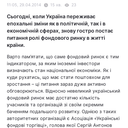
11:05, 29.04.2014
15 хв.
23
Сьогодні, коли Україна переживає
епохальні зміни як в політичній, так і в
економічній сферах, знову гостро постає
питання ролі фондового ринку в житті
країни.
Варто пам’ятати, що саме фондовий ринок є тим
індикатором, за яким іноземні інвестори
визначають стан національної економіки. Як і
куди рухатись, що має стати поштовхом для
зростання – ці питання зараз дуже активно
обговорюються. Відносно невеликий український
фондовий ринок має достатню кількість
учасників та організацій зі своїм окремим
баченням подальшого розвитку. Однією з таких
авторитетних організацій є Асоціація «Українські
фондові торгівці», голова якої Сергій Антонов