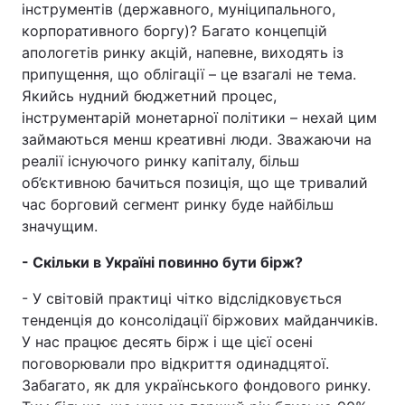
інструментів (державного, муніципального,
корпоративного боргу)? Багато концепцій
апологетів ринку акцій, напевне, виходять із
припущення, що облігації – це взагалі не тема.
Якийсь нудний бюджетний процес,
інструментарій монетарної політики – нехай цим
займаються менш креативні люди. Зважаючи на
реалії існуючого ринку капіталу, більш
об’єктивною бачиться позиція, що ще тривалий
час борговий сегмент ринку буде найбільш
значущим.
- Скільки в Україні повинно бути бірж?
- У світовій практиці чітко відслідковується
тенденція до консолідації біржових майданчиків.
У нас працює десять бірж і ще цієї осені
поговорювали про відкриття одинадцятої.
Забагато, як для українського фондового ринку.