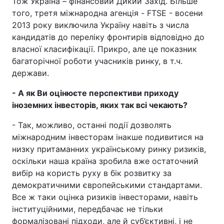
Тож Україна – фінансовий Дикий Захід. Більше
того, третя міжнародна агенція - FTSE - восени
2013 року виключила Україну навіть з числа
кандидатів до переліку фронтирів відповідно до
власної класифікації. Прикро, але це показник
багаторічної роботи учасників ринку, в т.ч.
держави.
- А як Ви оцінюєте перспективи приходу
іноземних інвесторів, яких так всі чекають?
- Так, можливо, останні події дозволять
міжнародним інвесторам інакше подивитися на
низку притаманних українському ринку ризиків,
оскільки наша країна зробила вже остаточний
вибір на користь руху в бік розвитку за
демократичними європейськими стандартами.
Все ж таки оцінка ризиків інвесторами, навіть
інституційними, передбачає не тільки
формалізовані підходи, але й суб’єктивні, і не