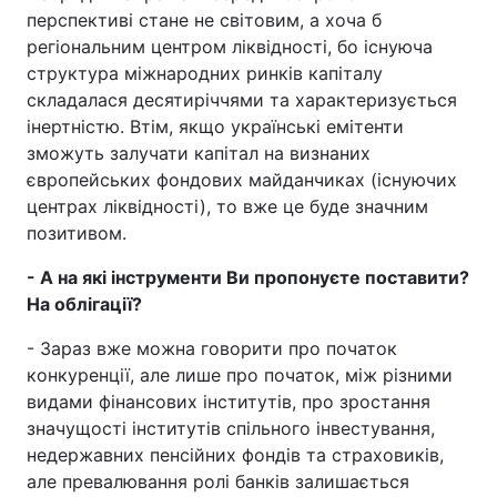
перспективі стане не світовим, а хоча б
регіональним центром ліквідності, бо існуюча
структура міжнародних ринків капіталу
складалася десятиріччями та характеризується
інертністю. Втім, якщо українські емітенти
зможуть залучати капітал на визнаних
європейських фондових майданчиках (існуючих
центрах ліквідності), то вже це буде значним
позитивом.
- А на які інструменти Ви пропонуєте поставити?
На облігації?
- Зараз вже можна говорити про початок
конкуренції, але лише про початок, між різними
видами фінансових інститутів, про зростання
значущості інститутів спільного інвестування,
недержавних пенсійних фондів та страховиків,
але превалювання ролі банків залишається