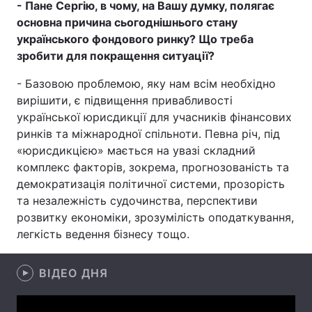
- Пане Сергію, в чому, на Вашу думку, полягає
основна причина сьогоднішнього стану
Лонгріди
українського фондового ринку? Що треба
зробити для покращення ситуації?
Відео з Youtube
Статті
- Базовою проблемою, яку нам всім необхідно
Інтерв'ю
Думки
вирішити, є підвищення привабливості
української юрисдикції для учасників фінансових
Архів
Вакансії
ринків та міжнародної спільноти. Певна річ, під
«юрисдикцією» мається на увазі складний
Контакти
комплекс факторів, зокрема, прогнозованість та
демократизація політичної системи, прозорість
Послуги
та незалежність судочинства, перспективи
розвитку економіки, зрозумілість оподаткування,
легкість ведення бізнесу тощо.
ВІДЕО ДНЯ