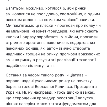
Багатьом, можливо, хотілося б, аби ринки
змінювалися не послідовно, еволюційно, а одним
плеском долонь, за помахом чарівної палички.
Ми пам'ятаємо ці плески - прогнози про появу чи
не мільйонів інтернет-трейдерів, які натискають
кнопки і одразу заробляють мільйони, прогнози
стрімкого зростання накопичень недержавних
пенсійних фондів, які автоматично створять
надлишок грошей на ринку, прогнози вражаючих
змін на ринку в результаті реалізації технології
подвійного лістингу та ін.
Остання за часом такого роду ініціатива –
поради, надані учасниками ринку на початку
березня голові Верховної Ради, в.о. Президента
України. Ні, ну насправді, хтось дійсно вважає,
що «спрощення процедур реєстрації випуску…
цінних паперів» може «стати фундаментом для