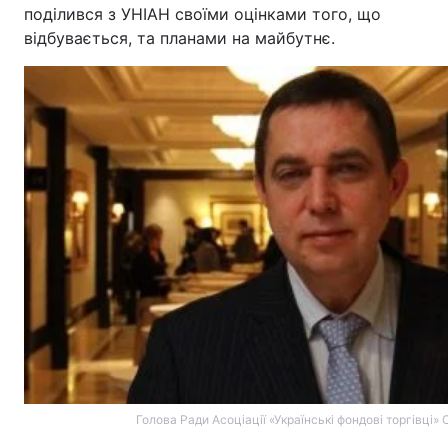
поділився з УНІАН своїми оцінками того, що
відбувається, та планами на майбутнє.
Головна
Війна
Україна
Політика
Економіка
Світ
Спорт
Наука
Техно і зв'язок
Лайт
Зброя
Інциденти
Здоров'я
Туризм
Цікавинки
Погода
Голова Ради Асоціації «Українські фондові торгівці» 
Екологія
Регіони