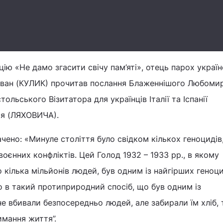
ю «Не дамо згасити свічу пам’яті», отець парох україн
ха Іван (КУЛИК) прочитав послання Блаженнішого Любоми
ольського Візитатора для українців Італії та Іспанії
ія (ЛЯХОВИЧА).
ачено: «Минуле століття було свідком кількох геноцидів
оєнних конфліктів. Цей Голод 1932 – 1933 рр., в якому
кілька мільйонів людей, був одним із найгірших геноци
но в такий протиприродний спосіб, що був одним із
е вбивали безпосередньо людей, але забирали їм хліб, 
имання життя”.