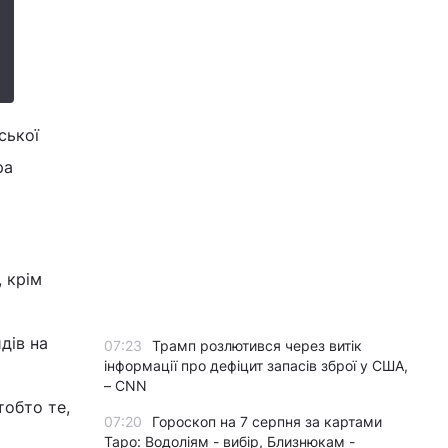
ської
ра
, крім
дів на
07:23
Трамп розлютився через витік
інформації про дефіцит запасів зброї у США,
– CNN
тобто те,
07:20
Гороскоп на 7 серпня за картами
Таро: Водоліям - вибір, Близнюкам -