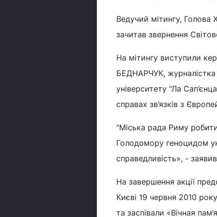
Ведучий мітингу, Голова 
зачитав звернення Світов
На мітингу виступили кер
БЕДНАРЧУК, журналістка
університету "Ла Сап’єн
справах зв’язків з Європ
“Міська рада Риму робит
Голодомору геноцидом ук
справедливість», - заявив
На завершення акції пред
Києві 19 червня 2010 року
та заспівали «Вічная пам’я