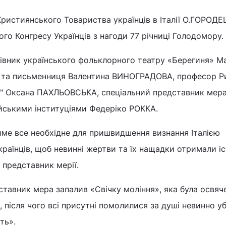
Християнського Товариства українців в Італії О.ГОРОД
ого Конгресу Українців з нагоди 77 річниці Голодомору.
івник українського фольклорного театру «Берегиня» М
 та письменниця Валентина ВИНОГРАДОВА, професор Р
ца" Оксана ПАХЛЬОВСЬКА, спеціальний представник мер
ейськими інституціями Федеріко РОККА.
име все необхідне для пришвидшення визнання Італією
раїнців, щоб невинні жертви та їх нащадки отримали і
 представник мерії.
ставник мера запалив «Свічку моління», яка була освяч
, після чого всі присутні помолилися за душі невинно у
ть».