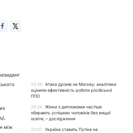
і
резидент
ського
23:39
Атака дронів на Москву: аналітики
оцінили ефективність роботи російської
ППО
23:24
Жінки з дипломами частіше
них
обирають успішних чоловіків без вищої
ці,
освіти, – дослідження
н між
23:07
Україна ставить Путіна на