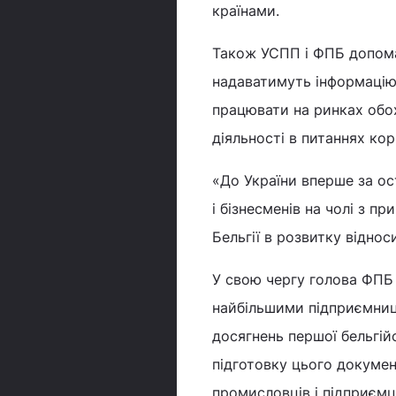
країнами.
Також УСПП і ФПБ допомага
надаватимуть інформацію п
працювати на ринках обо
діяльності в питаннях ко
«До України вперше за ос
і бізнесменів на чолі з п
Бельгії в розвитку віднос
У свою чергу голова ФПБ
найбільшими підприємниць
досягнень першої бельгійс
підготовку цього докумен
промисловців і підприємців