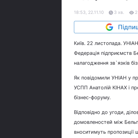
18:53, 22.11.10
3 хв.
2
Підпиш
Київ. 22 листопада. УНІАН
Федерація підприємств Б
налагодження зв`язків біз
Як повідомили УНІАН у пр
УСПП Анатолій КІНАХ і п
бізнес-форуму.
Відповідно до угоди, діл
домовленостей між Бельгі
вноситимуть пропозиції 