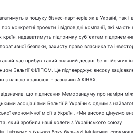
тимуть в пошуку бізнес-партнерів як в Україні, так і в 
ро конкретні проекти і відповідні компанії, які мають 
х країн, надаватимуть підтримку суб`єктам підприємни
рпоративної безпеки, захисту право власника та інвесто
танній час прибув такий значний десант бельгійських і
ринцом Бельгії ФІЛІПОМ. Це підтверджує високу зацікавл
ин з нашою країною», - зазначив А.КІНАХ.
 відзначив, що підписання Меморандуму про наміри мі
кими асоціаціями Бельгії й України є одним з найваг
ької економічної місії в Україні. «Ми високо цінуємо вн
та, який зробили наші колеги з Українського союзу
, і вітаємо з їхнього боку будь-які ініціативи, спрямова