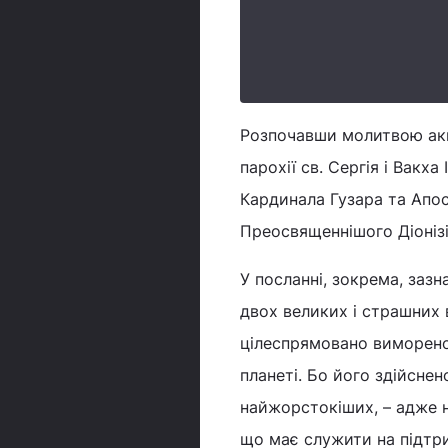
Розпочавши молитвою акці
парохії св. Сергія і Вак
Кардинала Гузара та Апост
Преосвященнішого Діоніз
У посланні, зокрема, зазн
двох великих і страшних в
цілеспрямовано виморено 
планеті. Бо його здійсне
найжорстокіших, – адже н
що має служити на підтр