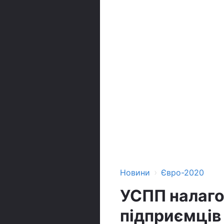
›
Новини
Євро-2020
УСПП налаго
підприємців 