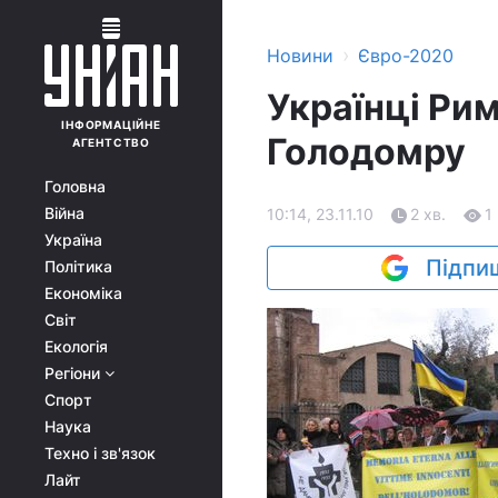
›
Новини
Євро-2020
Українці Ри
ІНФОРМАЦІЙНЕ
Голодомру
АГЕНТСТВО
Головна
Війна
10:14, 23.11.10
2 хв.
1
Україна
Підпиш
Політика
Економіка
Світ
Екологія
Регіони
Спорт
Наука
Техно і зв'язок
Лайт