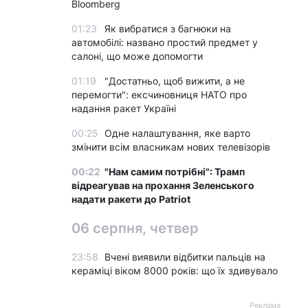
Bloomberg
01:23
Як вибратися з багнюки на
автомобілі: названо простий предмет у
салоні, що може допомогти
01:19
"Достатньо, щоб вижити, а не
перемогти": ексчиновниця НАТО про
надання ракет Україні
00:25
Одне налаштування, яке варто
змінити всім власникам нових телевізорів
00:22
"Нам самим потрібні": Трамп
відреагував на прохання Зеленського
надати ракети до Patriot
06 серпня, четвер
23:58
Вчені виявили відбитки пальців на
ю
кераміці віком 8000 років: що їх здивувало
Реклама