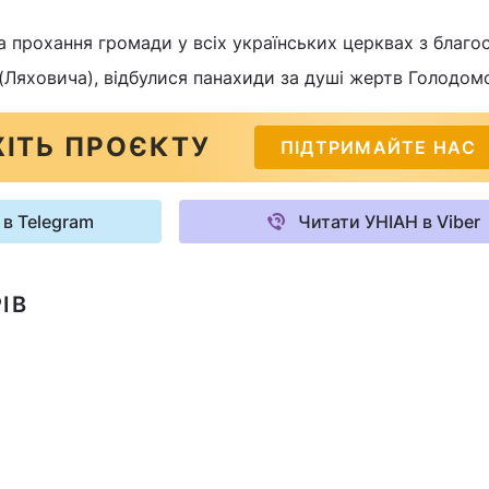
а прохання громади у всіх українських церквах з благо
(Ляховича), відбулися панахиди за душі жертв Голодом
ІТЬ ПРОЄКТУ
ПІДТРИМАЙТЕ НАС
 в Telegram
Читати УНІАН в Viber
ІВ