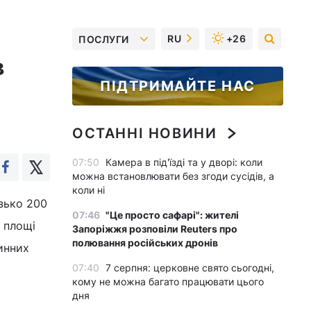
RU
+26
ПОСЛУГИ
в
ПІДТРИМАЙТЕ НАС
ОСТАННІ НОВИНИ
07:50
Камера в під'їзді та у дворі: коли
можна встановлювати без згоди сусідів, а
коли ні
зько 200
07:46
"Це просто сафарі": жителі
а площі
Запоріжжя розповіли Reuters про
полювання російських дронів
инних
07:40
7 серпня: церковне свято сьогодні,
кому не можна багато працювати цього
дня