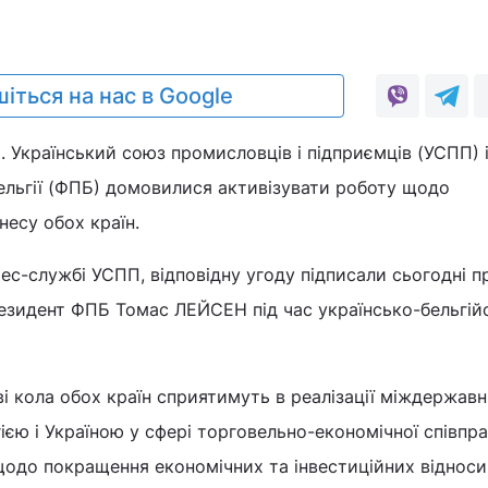
іться на нас в Google
. Український союз промисловців і підприємців (УСПП) 
ельгії (ФПБ) домовилися активізувати роботу щодо
несу обох країн.
ес-службі УСПП, відповідну угоду підписали сьогодні п
резидент ФПБ Томас ЛЕЙСЕН під час українсько-бельгій
ові кола обох країн сприятимуть в реалізації міждержав
єю і Україною у сфері торговельно-економічної співпра
щодо покращення економічних та інвестиційних відноси