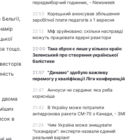
передвиборчий годинник, - Newsweek
22:53
Корецький анонсував збільшення
Бельгії,
заробітної плати педагогів з 1 вересня
намір
22:12
Міф зруйновано: скільки насправді
можуть працювати ядерні реактори
цької
ра тощо.
22:00
Така зброя є лише у кількох країн:
Зеленський про створення української
балістики
нвесторів
21:57
"Динамо" здобуло важливу
еність
перемогу у кваліфікації Ліги конференцій
21:47
Анчоуси чи сардини: яка риба
корисніша
ж двома
21:42
В Україну може потрапити
оміших
антидронова ракета CM-70 з Канади, - ЗМІ
есок в
21:24
Чим Україна може знищувати
"Іскандери": експерти назвали єдиний
реальний варіант
ні на