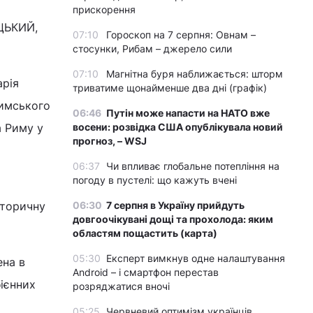
прискорення
ЕЦЬКИЙ,
07:10
Гороскоп на 7 серпня: Овнам –
стосунки, Рибам – джерело сили
07:10
Магнітна буря наближається: шторм
арія
триватиме щонайменше два дні (графік)
имського
06:46
Путін може напасти на НАТО вже
а Риму у
восени: розвідка США опублікувала новий
прогноз, – WSJ
06:37
Чи впливає глобальне потепління на
погоду в пустелі: що кажуть вчені
сторичну
06:30
7 серпня в Україну прийдуть
довгоочікувані дощі та прохолода: яким
областям пощастить (карта)
05:30
Експерт вимкнув одне налаштування
ена в
Android – і смартфон перестав
бієнних
розряджатися вночі
05:25
Червневий оптимізм українців