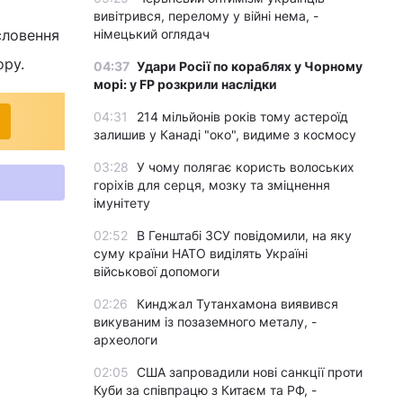
вивітрився, перелому у війні нема, -
словення
німецький оглядач
ору.
04:37
Удари Росії по кораблях у Чорному
морі: у FP розкрили наслідки
04:31
214 мільйонів років тому астероїд
залишив у Канаді "око", видиме з космосу
03:28
У чому полягає користь волоських
горіхів для серця, мозку та зміцнення
імунітету
02:52
В Генштабі ЗСУ повідомили, на яку
суму країни НАТО виділять Україні
військової допомоги
02:26
Кинджал Тутанхамона виявився
викуваним із позаземного металу, -
археологи
02:05
США запровадили нові санкції проти
Куби за співпрацю з Китаєм та РФ, -