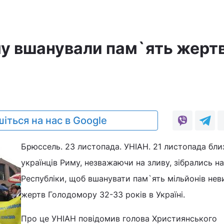
му вшанували пам`ять жерт
іться на нас в Google
Брюссель. 23 листопада. УНІАН. 21 листопада бли
українців Риму, незважаючи на зливу, зібрались н
Республіки, щоб вшанувати пам`ять мільйонів нев
жертв Голодомору 32-33 років в Україні.
Про це УНІАН повідомив голова Християнського