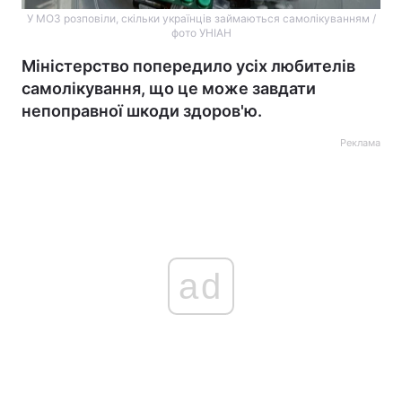
У МОЗ розповіли, скільки українців займаються самолікуванням /
фото УНІАН
Міністерство попередило усіх любителів
самолікування, що це може завдати
непоправної шкоди здоров'ю.
Реклама
ad