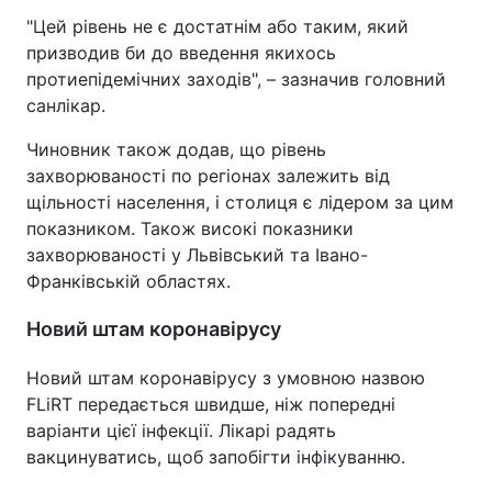
"Цей рівень не є достатнім або таким, який
Лонгріди
призводив би до введення якихось
протиепідемічних заходів", – зазначив головний
Відео з Youtube
Статті
санлікар.
Чиновник також додав, що рівень
Інтерв'ю
Думки
захворюваності по регіонах залежить від
Архів
Вакансії
щільності населення, і столиця є лідером за цим
показником. Також високі показники
Контакти
захворюваності у Львівський та Івано-
Франківській областях.
Послуги
Новий штам коронавірусу
Новий штам коронавірусу з умовною назвою
FLiRT передається швидше, ніж попередні
варіанти цієї інфекції. Лікарі радять
вакцинуватись, щоб запобігти інфікуванню.