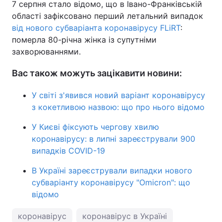
7 серпня стало відомо, що в Івано-Франківській
області зафіксовано перший летальний випадок
Тема оформлення
від нового субваріанта коронавірусу FLiRT
:
померла 80-річна жінка із супутніми
захворюваннями.
Вас також можуть зацікавити новини:
У світі з'явився новий варіант коронавірусу
з кокетливою назвою: що про нього відомо
У Києві фіксують чергову хвилю
коронавірусу: в липні зареєстрували 900
випадків COVID-19
В Україні зареєстрували випадки нового
субваріанту коронавірусу "Omicron": що
відомо
коронавірус
коронавірус в Україні