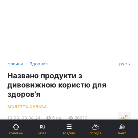
›
Новини
Здоров'я
рус
Названо продукти з
дивовижною користю для
здоров'я
ВІОЛЕТТА ОРЛОВА
10:03, 08.08.24
5 хв.
20610
RU
МОВА
ГОЛОВНА
РОЗДІЛИ
ПОГОДА
ЛАЙТ
Підпишіться на нас в Google