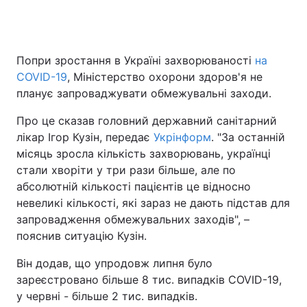
Головна
Війна
Попри зростання в Україні захворюваності
на
COVID-19
, Міністерство охорони здоров'я не
Україна
Політика
планує запроваджувати обмежувальні заходи.
Економіка
Світ
Про це сказав головний державний санітарний
лікар Ігор Кузін, передає
Укрінформ
. "За останній
Спорт
Наука
місяць зросла кількість захворювань, українці
стали хворіти у три рази більше, але по
Техно і зв'язок
Лайт
абсолютній кількості пацієнтів це відносно
невеликі кількості, які зараз не дають підстав для
Зброя
Інциденти
запровадження обмежувальних заходів", –
пояснив ситуацію Кузін.
Здоров'я
Туризм
Він додав, що упродовж липня було
Цікавинки
Погода
зареєстровано більше 8 тис. випадків COVID-19,
у червні - більше 2 тис. випадків.
Екологія
Регіони