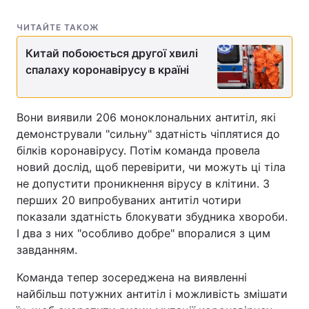
Тема оформлення
ЧИТАЙТЕ ТАКОЖ
Китай побоюється другої хвилі
спалаху коронавірусу в країні
Вони виявили 206 моноклональних антитіл, які
демонстрували "сильну" здатність чіплятися до
білків коронавірусу. Потім команда провела
новий дослід, щоб перевірити, чи можуть ці тіла
не допустити проникнення вірусу в клітини. З
перших 20 випробуваних антитіл чотири
показали здатність блокувати збудника хвороби.
І два з них "особливо добре" впоралися з цим
завданням.
Команда тепер зосереджена на виявленні
найбільш потужних антитіл і можливість змішати