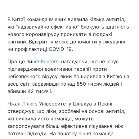
В Китаї команда вчених виявила кілька антитіл,
які "надзвичайно ефективно" блокують здатність
Головна
Війна
нового коронавірусу проникати в людські
Україна
Політика
клітини. Відкриття може допомогти у лікуванні
чи профілактиці COVID-19.
Економіка
Світ
Про це пише
Reuters
, нагадуючи, що не існує
Спорт
Наука
підтвердженої ефективної терапії проти
небезпечного вірусу, який поширився з Китаю на
Техно і зв'язок
Лайт
весь світ, заразивши понад 850 тисяч людей і
вбивши 42 тисячі.
Зброя
Інциденти
Чжан Лінкі з Університету Ціньхуа в Пекіні
Здоров'я
Туризм
стверджує, що ліки, зроблені на основі антитіл,
які виявила його команда, можуть
Цікавинки
Погода
запропонувати більш ефективне лікування, ніж
поточні підходи. На початку січня команда
Екологія
Регіони