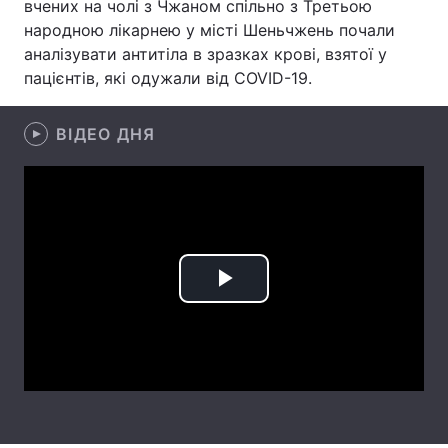
вчених на чолі з Чжаном спільно з Третьою
народною лікарнею у місті Шеньчжень почали
Лонгріди
аналізувати антитіла в зразках крові, взятої у
пацієнтів, які одужали від COVID-19.
Відео з Youtube
Статті
ВІДЕО ДНЯ
Інтерв'ю
Думки
Архів
Вакансії
Контакти
Послуги
Play
Video