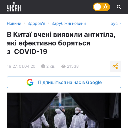
›
›
Новини
Здоров'я
Зарубіжні новини
рус
В Китаї вчені виявили антитіла,
які ефективно боряться
з COVID-19
19:27, 01.04.20
2 хв.
21538
Підпишіться на нас в Google