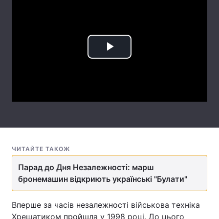
Лонгріди
Відео з Youtube
Статті
Play
Інтерв'ю
Думки
Video
Архів
Вакансії
Контакти
Послуги
ЧИТАЙТЕ ТАКОЖ
Парад до Дня Незалежності: марш
бронемашин відкриють українські "Булати"
Вперше за часів незалежності військова техніка
Хрещатиком пройшла у 1998 році. До цього