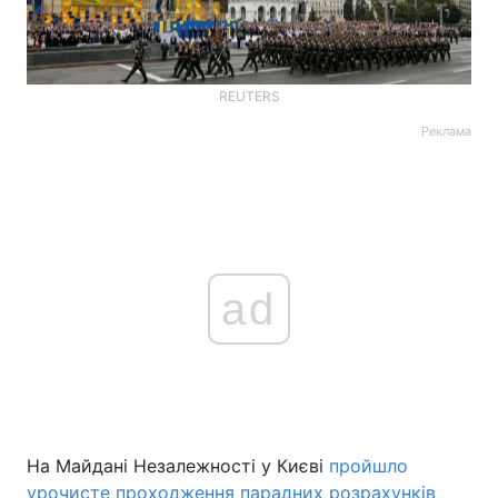
REUTERS
Реклама
ad
На Майдані Незалежності у Києві
пройшло
урочисте проходження парадних розрахунків