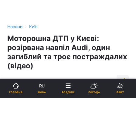
›
Новини
Київ
Моторошна ДТП у Києві:
розірвана навпіл Audi, один
загиблий та троє постраждалих
(відео)
16:21, 23.08.16
1 хв.
2080
RU
МОВА
ГОЛОВНА
РОЗДІЛИ
ПОГОДА
ЛАЙТ
Підпишіться на нас в Google