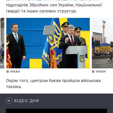
підрозділів Збройних сил України, Національної
гвардії та інших силових структур.
Головна
Війна
Україна
Політика
Економіка
Світ
Спорт
Наука
Техно і зв'язок
Лайт
© УНІАН
© УНІАН
Зброя
Інциденти
Окрім того, центром Києва пройшла військова
техніка.
Здоров'я
Туризм
Цікавинки
Погода
ВІДЕО ДНЯ
Екологія
Регіони