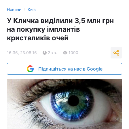
›
Новини
Київ
У Кличка виділили 3,5 млн грн
на покупку імплантів
кристаликів очей
16:36, 23.08.16
2 хв.
1090
Підпишіться на нас в Google