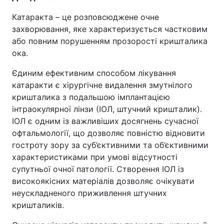
Катаракта – це розповсюджене очне
захворювання, яке характеризується частковим
або повним порушенням прозорості кришталика
ока.
Єдиним ефективним способом лікування
катаракти є хірургічне видалення змутнілого
кришталика з подальшою імплантацією
інтраокулярної лінзи (ІОЛ, штучний кришталик).
ІОЛ є одним із важливіших досягнень сучасної
офтальмології, що дозволяє повністю відновити
гостроту зору за суб’єктивними та об’єктивними
характеристиками при умові відсутності
супутньої очної патології. Створення ІОЛ із
високоякісних матеріалів дозволяє очікувати
неускладненого приживлення штучних
кришталиків.