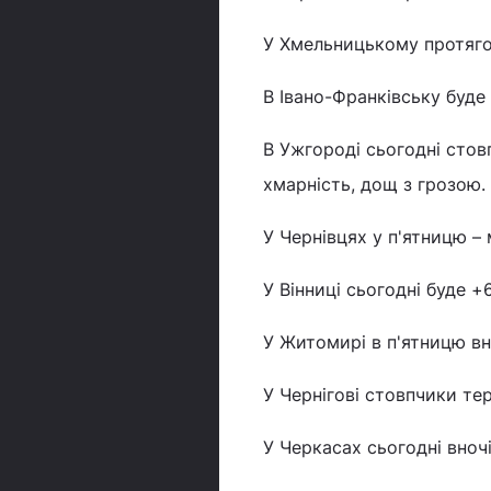
У Хмельницькому протягом
В Івано-Франківську буде 
В Ужгороді сьогодні стов
хмарність, дощ з грозою.
У Чернівцях у п'ятницю – 
У Вінниці сьогодні буде +6
У Житомирі в п'ятницю вно
У Чернігові стовпчики тер
У Черкасах сьогодні вночі