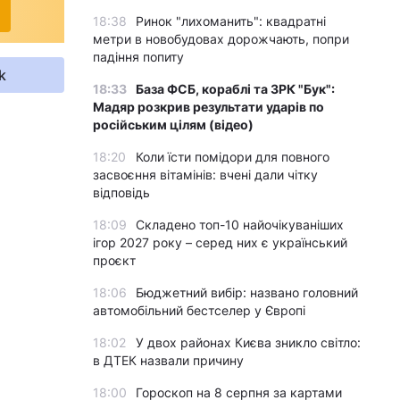
18:38
Ринок "лихоманить": квадратні
метри в новобудовах дорожчають, попри
падіння попиту
k
18:33
База ФСБ, кораблі та ЗРК "Бук":
Мадяр розкрив результати ударів по
російським цілям (відео)
18:20
Коли їсти помідори для повного
засвоєння вітамінів: вчені дали чітку
відповідь
18:09
Складено топ-10 найочікуваніших
ігор 2027 року – серед них є український
проєкт
18:06
Бюджетний вибір: названо головний
автомобільний бестселер у Європі
18:02
У двох районах Києва зникло світло:
в ДТЕК назвали причину
18:00
Гороскоп на 8 серпня за картами