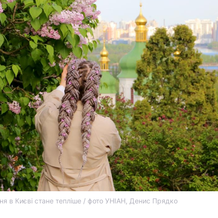
ня в Києві стане тепліше / фото УНІАН, Денис Прядко