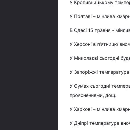
У Кропивницькому темпера
У Полтаві – мінлива хмарн
В Одесі 15 травня - мінли
У Херсоні в п'ятницю вноч
У Миколаєві сьогодні буде
У Запоріжжі температура в
У Сумах сьогодні темпера
проясненнями, дощ.
У Харкові – мінлива хмарн
У Дніпрі температура вноч