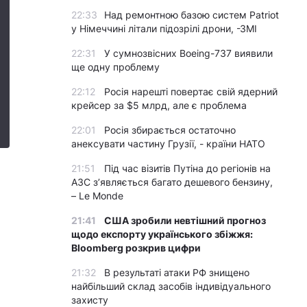
22:33
Над ремонтною базою систем Patriot
у Німеччині літали підозрілі дрони, -ЗМІ
22:31
У сумнозвісних Boeing-737 виявили
ще одну проблему
22:12
Росія нарешті повертає свій ядерний
крейсер за $5 млрд, але є проблема
22:01
Росія збирається остаточно
анексувати частину Грузії, - країни НАТО
21:51
Під час візитів Путіна до регіонів на
АЗС з’являється багато дешевого бензину,
– Le Monde
21:41
США зробили невтішний прогноз
щодо експорту українського збіжжя:
Bloomberg розкрив цифри
21:32
В результаті атаки РФ знищено
найбільший склад засобів індивідуального
захисту