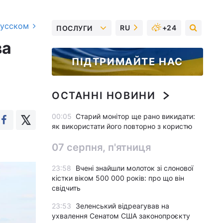
русском
RU
+24
ПОСЛУГИ
ва
ПІДТРИМАЙТЕ НАС
ОСТАННІ НОВИНИ
00:05
Старий монітор ще рано викидати:
як використати його повторно з користю
07 серпня, п'ятниця
23:58
Вчені знайшли молоток зі слонової
кістки віком 500 000 років: про що він
свідчить
23:53
Зеленський відреагував на
ухвалення Сенатом США законопроєкту