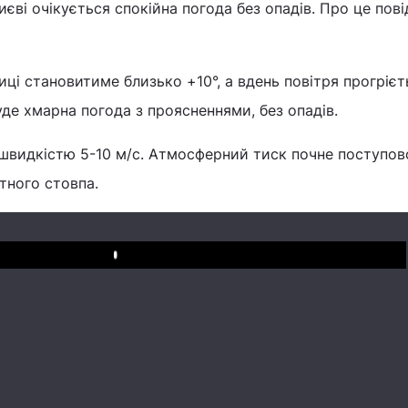
Києві очікується спокійна погода без опадів. Про це пов
иці становитиме близько +10°, а вдень повітря прогрієт
уде хмарна погода з проясненнями, без опадів.
і швидкістю 5-10 м/с. Атмосферний тиск почне поступов
тного стовпа.
Play