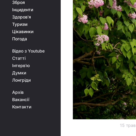
Зброя
Інциденти
Здоров'я
Туризм
Цікавинки
Погода
Відео з Youtube
Статті
Інтерв'ю
Думки
Лонгріди
Архів
Вакансії
Контакти
15 трав