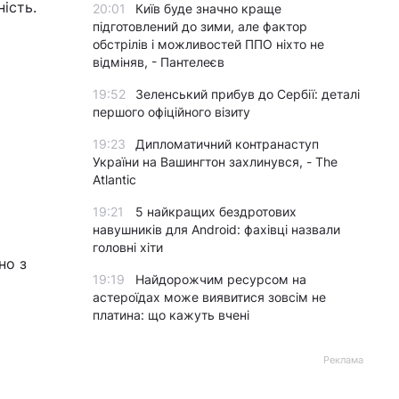
ість.
20:01
Київ буде значно краще
підготовлений до зими, але фактор
обстрілів і можливостей ППО ніхто не
відміняв, - Пантелеєв
19:52
Зеленський прибув до Сербії: деталі
першого офіційного візиту
19:23
Дипломатичний контранаступ
України на Вашингтон захлинувся, - The
Atlantic
19:21
5 найкращих бездротових
навушників для Android: фахівці назвали
головні хіти
но з
19:19
Найдорожчим ресурсом на
астероїдах може виявитися зовсім не
платина: що кажуть вчені
Реклама