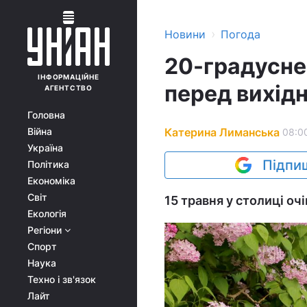
›
Новини
Погода
20-градусне
ІНФОРМАЦІЙНЕ
перед вихід
АГЕНТСТВО
Головна
Катерина Лиманська
Війна
08:00
Україна
Підпиш
Політика
Економіка
Світ
15 травня у столиці оч
Екологія
Регіони
Спорт
Наука
Техно і зв'язок
Лайт