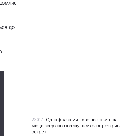
ідомляє
ься до
о
23:07
Одна фраза миттєво поставить на
місце зверхню людину: психолог розкрила
секрет