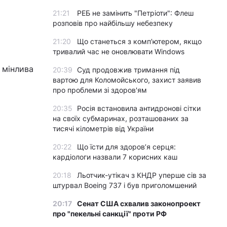
21:21
РЕБ не замінить "Петріоти": Флеш
розповів про найбільшу небезпеку
21:20
Що станеться з комп’ютером, якщо
тривалий час не оновлювати Windows
 мінлива
20:39
Суд продовжив тримання під
вартою для Коломойського, захист заявив
про проблеми зі здоров'ям
20:35
Росія встановила антидронові сітки
на своїх субмаринах, розташованих за
тисячі кілометрів від України
20:22
Що їсти для здоров’я серця:
кардіологи назвали 7 корисних каш
20:18
Льотчик-утікач з КНДР уперше сів за
штурвал Boeing 737 і був приголомшений
20:17
Сенат США схвалив законопроект
про "пекельні санкції" проти РФ