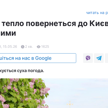
читать на 
 тепло повернеться до Киє
ними
, 15.05.26
2 хв.
1625
іться на нас в Google
ікується суха погода.