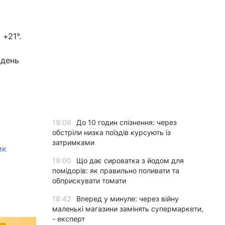
 +21°.
вдень
19:06
До 10 годин спізнення: через
обстріли низка поїздів курсують із
затримками
ик
19:00
Що дає сироватка з йодом для
помідорів: як правильно поливати та
обприскувати томати
18:42
Вперед у минуле: через війну
маленькі магазини замінять супермаркети,
- експерт