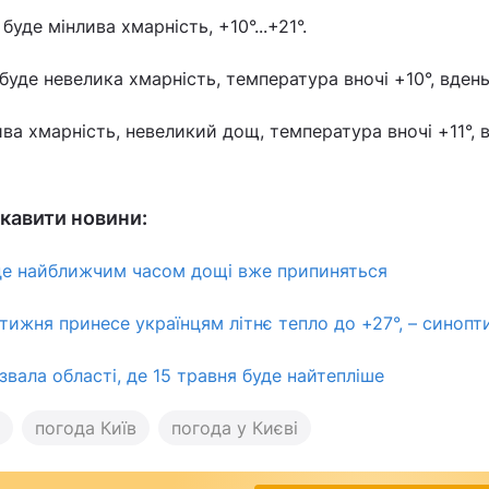
буде мінлива хмарність, +10°...+21°.
уде невелика хмарність, температура вночі +10°, вдень
ва хмарність, невеликий дощ, температура вночі +11°, 
кавити новини:
 де найближчим часом дощі вже припиняться
тижня принесе українцям літнє тепло до +27°, – синопт
вала області, де 15 травня буде найтепліше
погода Київ
погода у Києві