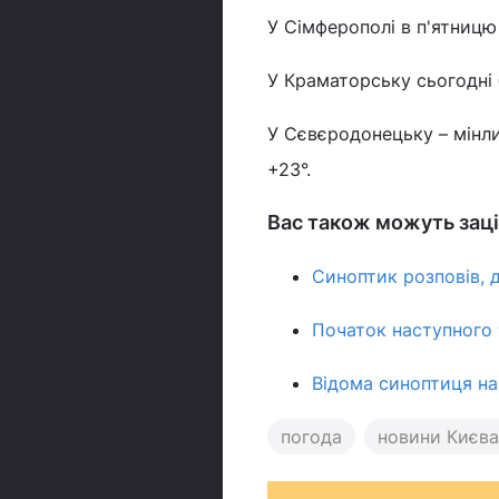
У Сімферополі в п'ятницю 
У Краматорську сьогодні б
У Сєвєродонецьку – мінли
+23°.
Вас також можуть заці
Синоптик розповів,
Початок наступного 
Відома синоптиця наз
погода
новини Києва