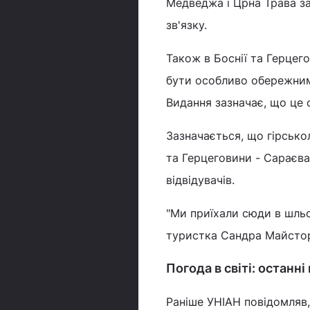
Медведжа і Црна Трава за
зв'язку.
Також в Боснії та Герцего
бути особливо обережними
Видання зазначає, що це 
Зазначається, що гірсько
та Герцеговини - Сараєва
відвідувачів.
"Ми приїхали сюди в шльо
туристка Сандра Майсто
Погода в світі: останні
Раніше УНІАН повідомляв