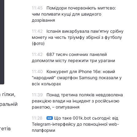
11:45
Помідори почервоніють миттєво:
чим поливати кущі для швидкого
дозрівання
11:42
Іспанія викарбувала пам'ятну срібну
монету на честь тріумфу збірної з футболу
(фото)
11:42
687 тисяч сонячних панелей
допомогли місту пережити три урагани
11:40
Конкурент для iPhone 16e: новий
"народний" смартфон Samsung показали у
всіх кольорах
 гілки,
11:39
Понад третина поляків невдоволена
реакцією влади на інцидент з російською
тральній
ракетою, – опитування
11:28
Що таке 001k.bot сьогодні: від
НК
Telegram-інтерфейсу до повноцінної web-
тетів
платформи