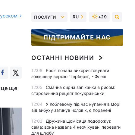
русском
RU
+29
ПОСЛУГИ
ПІДТРИМАЙТЕ НАС
ОСТАННІ НОВИНИ
12:08
Росія почала використовувати
збільшену версію "Гербери", - Флеш
12:05
Смачна сирна запіканка з рисом:
о це ще
старовинний рецепт по-українськи
12:04
У Коблевому під час купання в морі
від вибуху загинув чоловік, є поранені
12:02
Дружина щомісяця подорожує
сама: вона назвала 4 неочікувані переваги
для шлюбу