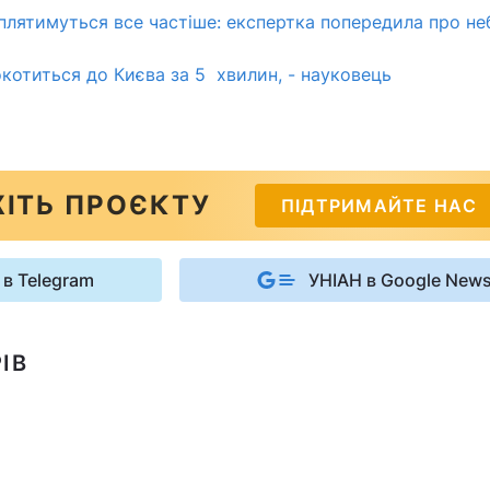
аплятимуться все частіше: експертка попередила про не
котиться до Києва за 5 хвилин, - науковець
ІТЬ ПРОЄКТУ
ПІДТРИМАЙТЕ НАС
 в Telegram
УНІАН в Google New
ІВ