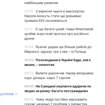
найбільшим ризиком
10:13
З вересня черги в аеропортах
Європи можуть стати ще довшими:
правила EES посилюються
10:12
Є ще багато цілей: глава Rheinmetall
зробив жорсткий прогноз про російські
дрони
10:04
Ryanair додав ще більше рейсів до
Марокко: одразу три з них – із Польщі
10:03
Похолодання в Україні буде, але є
нюанс, - синоптик
09:52
Валюта дорожчає перед вихідними:
курс долара і євро 7 серпня
09:45
На Сумщині окупанти вдарили по
людях на ринку: багато постраждалих
русском
09:45
Чому люди постійно відчувають
к
сором: названо 7 проблем з дитинства