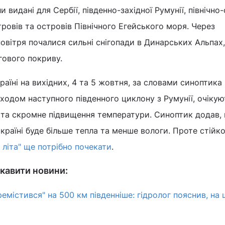
 видані для Сербії, південно-західної Румунії, північно-
тровів та островів Північного Егейського моря. Через
вітря почалися сильні снігопади в Динарських Альпах,
гового покриву.
аїні на вихідних, 4 та 5 жовтня, за словами синоптика 
иходом наступного південного циклону з Румунії, очіку
і та скромне підвищення температури. Синоптик додав,
країні буде більше тепла та менше вологи. Проте стійко
 літа" ще потрібно почекати
.
кавити новини:
ремістився" на 500 км південніше: гідролог пояснив, на