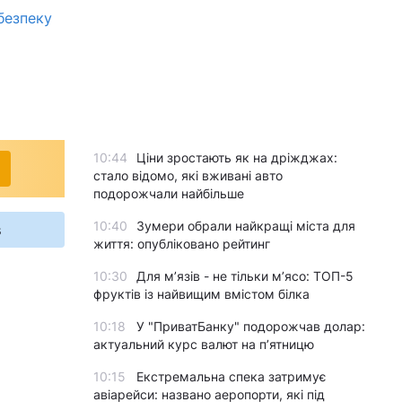
безпеку
10:44
Ціни зростають як на дріжджах:
стало відомо, які вживані авто
подорожчали найбільше
10:40
Зумери обрали найкращі міста для
s
життя: опубліковано рейтинг
10:30
Для м’язів - не тільки м’ясо: ТОП-5
фруктів із найвищим вмістом білка
10:18
У "ПриватБанку" подорожчав долар:
актуальний курс валют на п’ятницю
10:15
Екстремальна спека затримує
авіарейси: названо аеропорти, які під