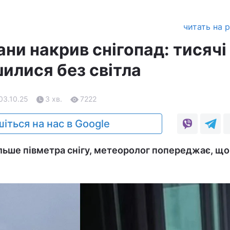
читать на 
ани накрив снігопад: тисячі
илися без світла
03.10.25
3 хв.
7222
іться на нас в Google
ільше півметра снігу, метеоролог попереджає, щ