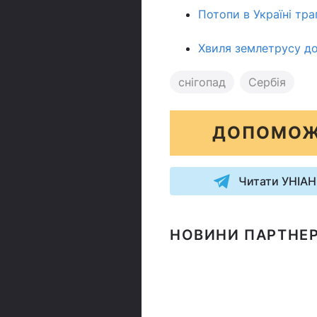
Потопи в Україні тр
Хвиля землетрусу до
снігопад
Сербія
ДОПОМОЖ
Читати УНІАН
НОВИНИ ПАРТНЕР