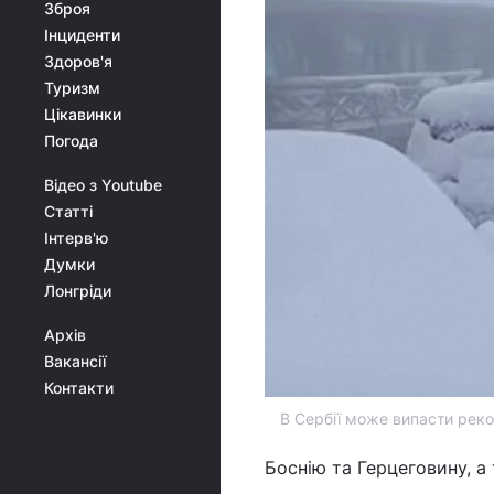
Зброя
Інциденти
Здоров'я
Туризм
Цікавинки
Погода
Відео з Youtube
Статті
Інтерв'ю
Думки
Лонгріди
Архів
Вакансії
Контакти
В Сербії може випасти рекор
Боснію та Герцеговину, 