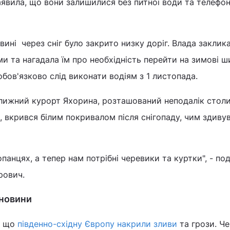
явила, що вони залишилися без питної води та телефо
вині через сніг було закрито низку доріг. Влада заклика
 та нагадала їм про необхідність перейти на зимові ш
обов'язково слід виконати водіям з 1 листопада.
лижний курорт Яхорина, розташований неподалік столиц
, вкрився білим покривалом після снігопаду, чим здиву
панцях, а тепер нам потрібні черевики та куртки", - по
рович.
 новини
, що
південно-східну Європу накрили зливи
та грози. Че