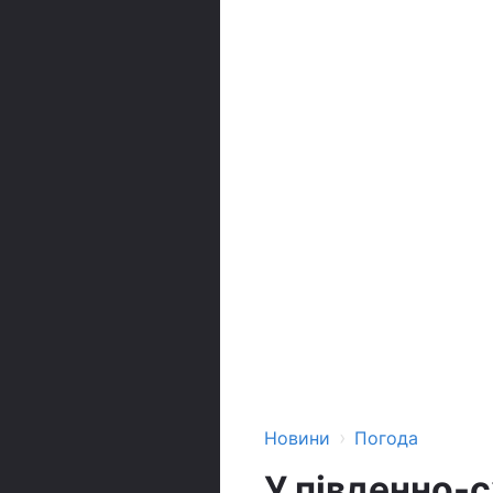
›
Новини
Погода
У південно-с