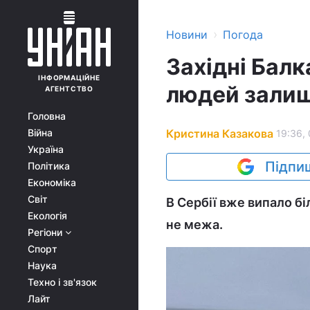
›
Новини
Погода
Західні Балк
ІНФОРМАЦІЙНЕ
людей залиш
АГЕНТСТВО
Головна
Кристина Казакова
Війна
19:36, 
Україна
Підпиш
Політика
Економіка
Світ
В Сербії вже випало б
Екологія
не межа.
Регіони
Спорт
Наука
Техно і зв'язок
Лайт