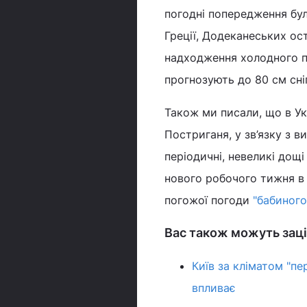
погодні попередження були
Греції, Додеканеських ос
надходження холодного по
прогнозують до 80 см сні
Також ми писали, що в Укр
Постриганя, у зв’язку з в
періодичні, невеликі дощ
нового робочого тижня в 
погожої погоди
"бабиного
Вас також можуть заці
Київ за кліматом "пе
впливає