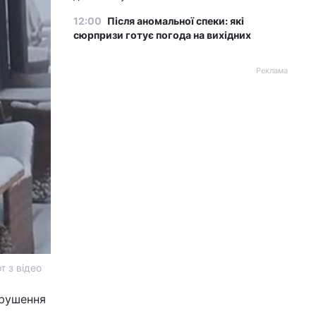
12:00
Після аномальної спеки: які
сюрпризи готує погода на вихідних
Реклама
т з відео
орушення