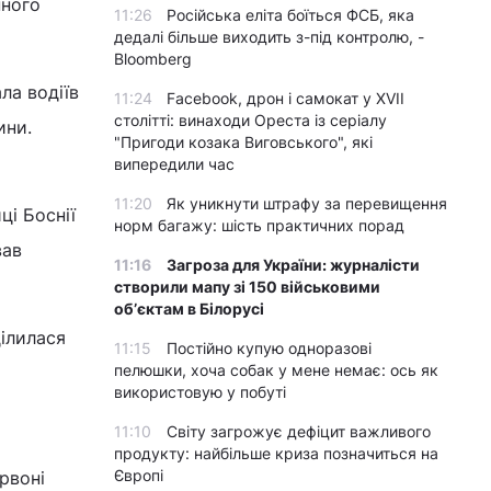
нного
11:26
Російська еліта боїться ФСБ, яка
дедалі більше виходить з-під контролю, -
Bloomberg
ла водіїв
11:24
Facebook, дрон і самокат у XVII
столітті: винаходи Ореста із серіалу
ини.
"Пригоди козака Виговського", які
випередили час
11:20
Як уникнути штрафу за перевищення
і Боснії
норм багажу: шість практичних порад
вав
11:16
Загроза для України: журналісти
створили мапу зі 150 військовими
обʼєктам в Білорусі
ділилася
11:15
Постійно купую одноразові
пелюшки, хоча собак у мене немає: ось як
використовую у побуті
11:10
Світу загрожує дефіцит важливого
продукту: найбільше криза позначиться на
Європі
рвоні