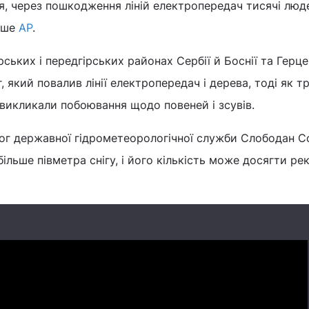
я, через пошкодження ліній електропередач тисячі люд
пише
AP
.
рських і передгірських районах Сербії й Боснії та Герц
 який повалив лінії електропередач і дерева, тоді як т
викликали побоювання щодо повеней і зсувів.
ог державної гідрометеорологічної служби Слободан С
ільше півметра снігу, і його кількість може досягти р