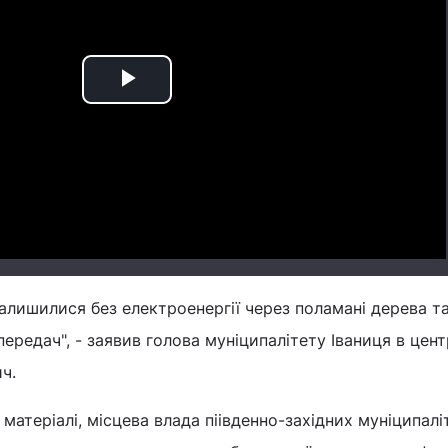
Play
Video
 залишилися без електроенергії через поламані дерева та
передач", - заявив голова муніципалітету Іваниця в цен
ч.
 матеріалі, місцева влада піівденно-західних муніципалі