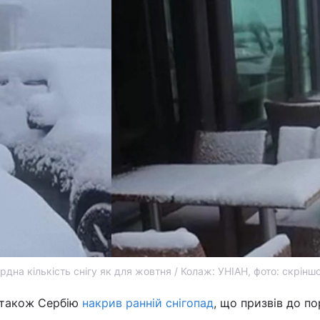
дна кількість снігу як для жовтня / Колаж: УНІАН, фото: скріншо
а також Сербію
накрив ранній снігопад
, що призвів до п