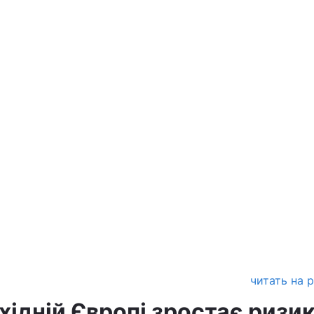
читать на 
хідній Європі зростає ризи