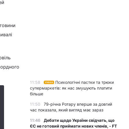
ей
еговини
ривалі
овіль
екордного
11:58
Психологічні пастки та трюки
УНІАН
супермаркетів: як нас змушують платити
більше
11:50
79-річна Ротару вперше за довгий
час показала, який вигляд має зараз
11:46
Дебати щодо України свідчать, що
ЄС не готовий приймати нових членів, - FT