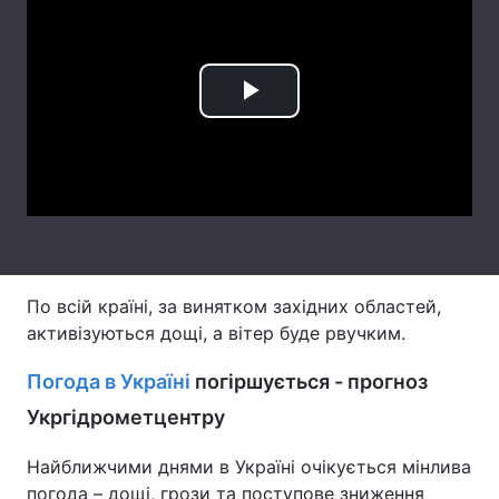
Лонгріди
Відео з Youtube
Статті
Play
Інтерв'ю
Думки
Video
Архів
Вакансії
Контакти
Послуги
По всій країні, за винятком західних областей,
активізуються дощі, а вітер буде рвучким.
Погода в Україні
погіршується - прогноз
Укргідрометцентру
Найближчими днями в Україні очікується мінлива
погода – дощі, грози та поступове зниження