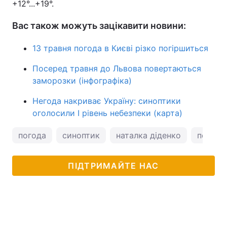
+12°...+19°.
Вас також можуть зацікавити новини:
13 травня погода в Києві різко погіршиться
Посеред травня до Львова повертаються
заморозки (інфографіка)
Негода накриває Україну: синоптики
оголосили І рівень небезпеки (карта)
погода
синоптик
наталка діденко
погода 
ПІДТРИМАЙТЕ НАС