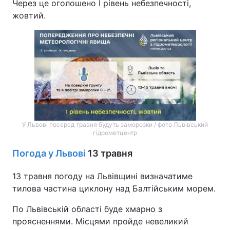
Через це оголошено І рівень небезпечності,
жовтий.
У Львові посеред травня будуть заморозки / фото Львівський
гідрометцентр
Погода у Львові
13 травня
13 травня погоду на Львівщині визначатиме
тилова частина циклону над Балтійським морем.
По Львівській області буде хмарно з
проясненнями. Місцями пройде невеликий