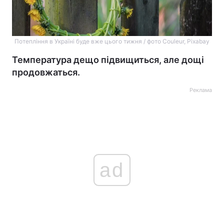
Потепління в Україні буде вже цього тижня / фото Couleur, Pixabay
Температура дещо підвищиться, але дощі
продовжаться.
Реклама
ad