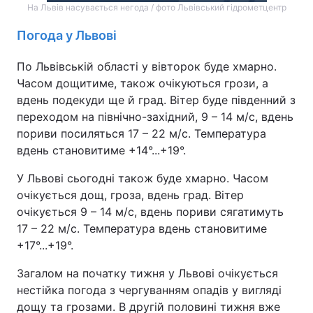
На Львів насувається негода / фото Львівський гідрометцентр
Погода у Львові
По Львівській області у вівторок буде хмарно.
Часом дощитиме, також очікуються грози, а
вдень подекуди ще й град. Вітер буде південний з
переходом на північно-західний, 9 – 14 м/с, вдень
пориви посиляться 17 – 22 м/с. Температура
вдень становитиме +14°...+19°.
У Львові сьогодні також буде хмарно. Часом
очікується дощ, гроза, вдень град. Вітер
очікується 9 – 14 м/с, вдень пориви сягатимуть
17 – 22 м/с. Температура вдень становитиме
+17°...+19°.
Загалом на початку тижня у Львові очікується
нестійка погода з чергуванням опадів у вигляді
дощу та грозами. В другій половині тижня вже