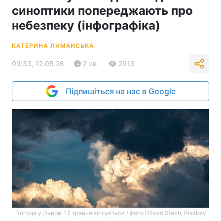
синоптики попереджають про
небезпеку (інфографіка)
КАТЕРИНА ЛИМАНСЬКА
09:33, 12.05.26
2 хв.
2916
Підпишіться на нас в Google
Погода у Львові 12 травня зіпсується / фото Džoko Stach, Pixabay