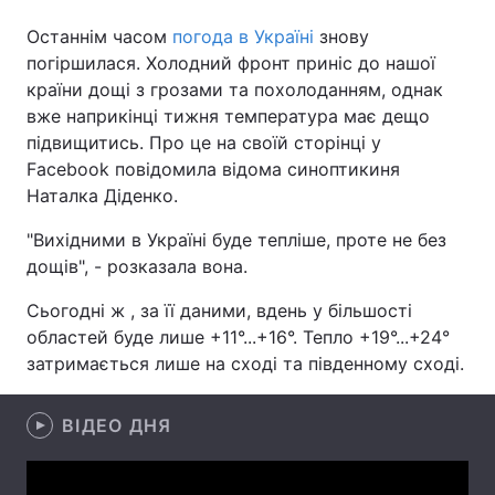
Останнім часом
погода в Україні
знову
погіршилася. Холодний фронт приніс до нашої
країни дощі з грозами та похолоданням, однак
Головна
Війна
вже наприкінці тижня температура має дещо
підвищитись. Про це на своїй сторінці у
Україна
Політика
Facebook повідомила відома синоптикиня
Економіка
Світ
Наталка Діденко.
"Вихідними в Україні буде тепліше, проте не без
Спорт
Наука
дощів", - розказала вона.
Техно і зв'язок
Лайт
Сьогодні ж , за її даними, вдень у більшості
областей буде лише +11°...+16°. Тепло +19°...+24°
Зброя
Інциденти
затримається лише на сході та південному сході.
Здоров'я
Туризм
ВІДЕО ДНЯ
Цікавинки
Погода
Екологія
Регіони