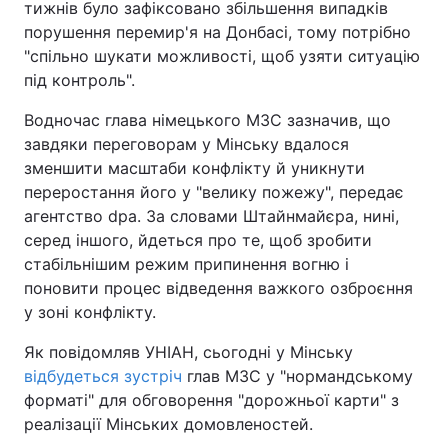
тижнів було зафіксовано збільшення випадків
порушення перемир'я на Донбасі, тому потрібно
"спільно шукати можливості, щоб узяти ситуацію
під контроль".
Водночас глава німецького МЗС зазначив, що
завдяки переговорам у Мінську вдалося
зменшити масштаби конфлікту й уникнути
переростання його у "велику пожежу", передає
агентство dpa. За словами Штайнмайєра, нині,
серед іншого, йдеться про те, щоб зробити
стабільнішим режим припинення вогню і
поновити процес відведення важкого озброєння
у зоні конфлікту.
Як повідомляв УНІАН, сьогодні у Мінську
відбудеться зустріч
глав МЗС у "нормандському
форматі" для обговорення "дорожньої карти" з
реалізації Мінських домовленостей.