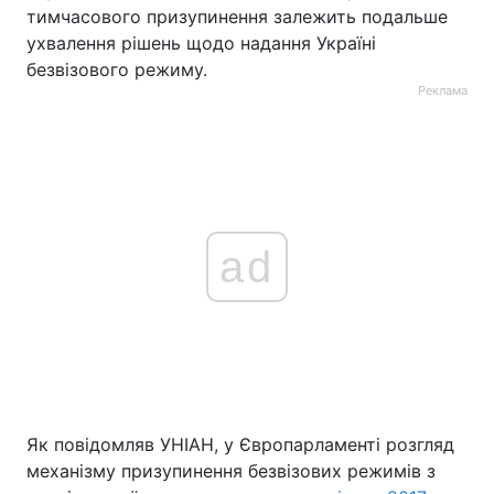
тимчасового призупинення залежить подальше
Тема оформлення
ухвалення рішень щодо надання Україні
безвізового режиму.
Реклама
ad
Як повідомляв УНІАН, у Європарламенті розгляд
механізму призупинення безвізових режимів з