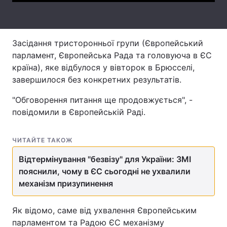
Лонгріди
Засідання тристоронньої групи (Європейський
Відео з Youtube
Статті
парламент, Європейська Рада та головуюча в ЄС
країна), яке відбулося у вівторок в Брюсселі,
Інтерв'ю
Думки
завершилося без конкретних результатів.
Архів
Вакансії
"Обговорення питання ще продовжується", -
повідомили в Європейській Раді.
Контакти
Послуги
ЧИТАЙТЕ ТАКОЖ
Відтермінування "безвізу" для України: ЗМІ
пояснили, чому в ЄС сьогодні не ухвалили
механізм призупинення
Як відомо, саме від ухвалення Європейським
парламентом та Радою ЄС механізму