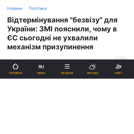
›
Новини
Політика
Відтермінування "безвізу" для
України: ЗМІ пояснили, чому в
ЄС сьогодні не ухвалили
механізм призупинення
14:34, 29.11.16
2 хв.
1911
RU
МОВА
ГОЛОВНА
РОЗДІЛИ
ПОГОДА
ЛАЙТ
Підпишіться на нас в Google