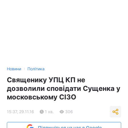
›
Новини
Політика
Священику УПЦ КП не
дозволили сповідати Сущенка у
московському СІЗО
15:37, 29.11.16
1 хв.
306
Підпишіться на нас в Google