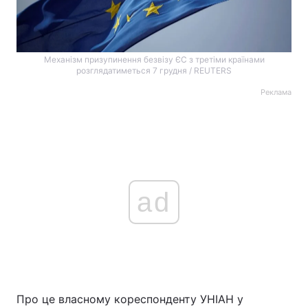
Механізм призупинення безвізу ЄС з третіми країнами
розглядатиметься 7 грудня / REUTERS
Реклама
ad
Про це власному кореспонденту УНІАН у