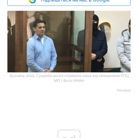
Духовну опіку Сущенко може отримати лише від священиків РПЦ
МП / Фото УНІАН
Реклама