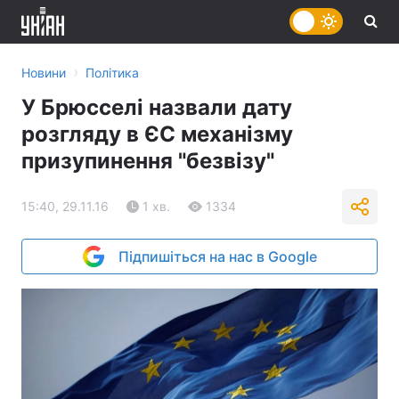
›
Новини
Політика
У Брюсселі назвали дату
розгляду в ЄС механізму
призупинення "безвізу"
15:40, 29.11.16
1 хв.
1334
Підпишіться на нас в Google