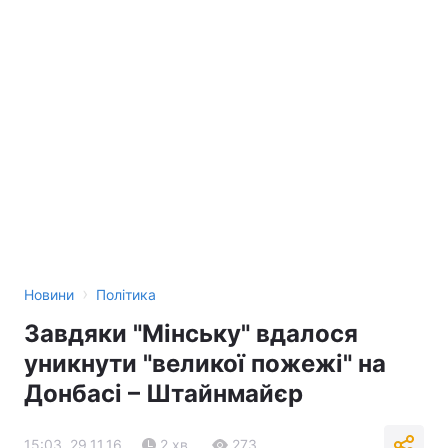
›
Новини
Політика
Завдяки "Мінську" вдалося
уникнути "великої пожежі" на
Донбасі – Штайнмайєр
15:03, 29.11.16
2 хв.
273