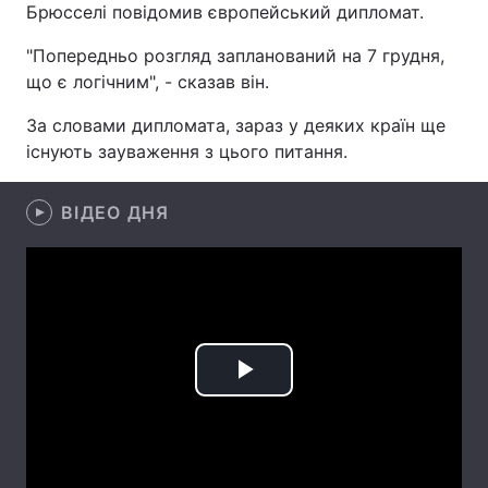
Брюсселі повідомив європейський дипломат.
"Попередньо розгляд запланований на 7 грудня,
що є логічним", - сказав він.
Головна
Війна
За словами дипломата, зараз у деяких країн ще
Україна
Політика
існують зауваження з цього питання.
Економіка
Світ
ВІДЕО ДНЯ
Спорт
Наука
Техно і зв'язок
Лайт
Зброя
Інциденти
Здоров'я
Туризм
Play
Цікавинки
Погода
Video
Екологія
Регіони