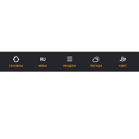
RU
МОВА
ГОЛОВНА
РОЗДІЛИ
ПОГОДА
ЛАЙТ
›
Новини
Політика
Медведчук приніс в ЦВК
суцільну липу?
11:22, 15.12.06
3 хв.
1055