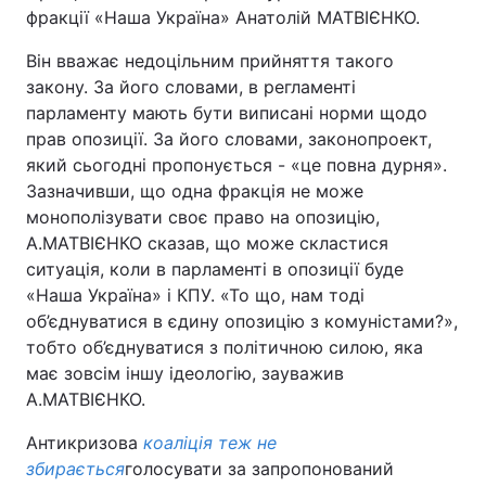
фракції «Наша Україна» Анатолій МАТВІЄНКО.
Він вважає недоцільним прийняття такого
закону. За його словами, в регламенті
парламенту мають бути виписані норми щодо
прав опозиції. За його словами, законопроект,
який сьогодні пропонується - «це повна дурня».
Зазначивши, що одна фракція не може
монополізувати своє право на опозицію,
А.МАТВІЄНКО сказав, що може скластися
ситуація, коли в парламенті в опозиції буде
«Наша Україна» і КПУ. «То що, нам тоді
об’єднуватися в єдину опозицію з комуністами?»,
тобто об’єднуватися з політичною силою, яка
має зовсім іншу ідеологію, зауважив
А.МАТВІЄНКО.
Антикризова
коаліція теж не
збирається
голосувати за запропонований