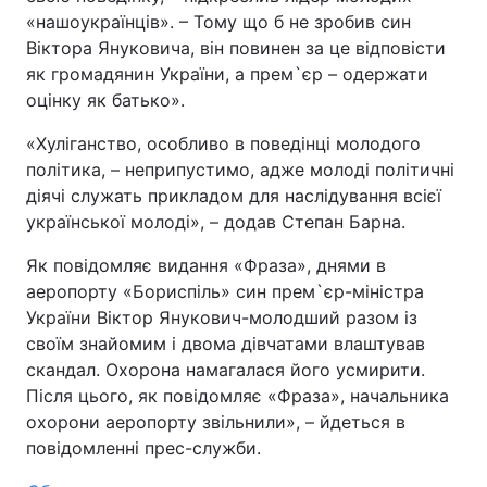
«нашоукраїнців». – Тому що б не зробив син
Лонгріди
Віктора Януковича, він повинен за це відповісти
як громадянин України, а прем`єр – одержати
оцінку як батько».
Відео з Youtube
Статті
«Хуліганство, особливо в поведінці молодого
Інтерв'ю
Думки
політика, – неприпустимо, адже молоді політичні
діячі служать прикладом для наслідування всієї
Архів
Вакансії
української молоді», – додав Степан Барна.
Контакти
Як повідомляє видання «Фраза», днями в
аеропорту «Бориспіль» син прем`єр-міністра
Послуги
України Віктор Янукович-молодший разом із
своїм знайомим і двома дівчатами влаштував
скандал. Охорона намагалася його усмирити.
Після цього, як повідомляє «Фраза», начальника
охорони аеропорту звільнили», – йдеться в
повідомленні прес-служби.