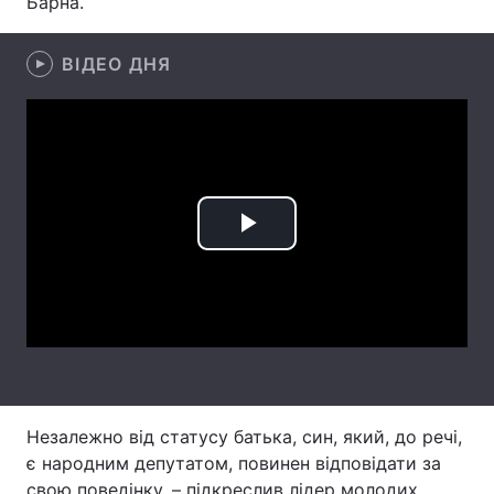
Барна.
ВІДЕО ДНЯ
Головна
Війна
Україна
Політика
Економіка
Світ
Play
Спорт
Наука
Техно і зв'язок
Лайт
Video
Зброя
Інциденти
Здоров'я
Туризм
Цікавинки
Погода
Незалежно від статусу батька, син, який, до речі,
є народним депутатом, повинен відповідати за
Екологія
Регіони
свою поведінку, – підкреслив лідер молодих