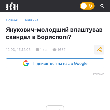
›
Новини
Політика
Янукович-молодший влаштував
скандал в Борисполі?
12:03, 15.12.06
1 хв.
1687
Підпишіться на нас в Google
Реклама