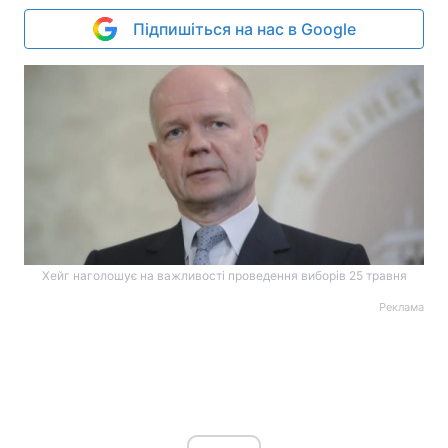
Підпишіться на нас в Google
Хейг наголошує на важливості проведення виборів 25 травня
Реклама