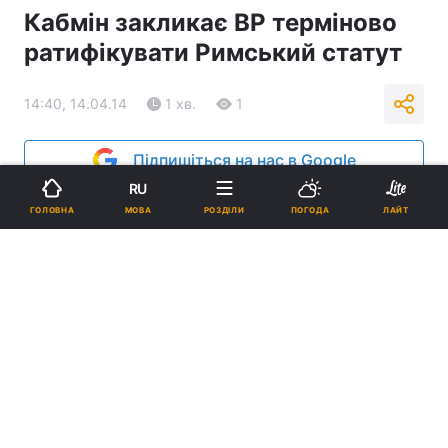
Кабмін закликає ВР терміново
ратифікувати Римський статут
14:40, 14.04.14
1 хв.
1
Підпишіться на нас в Google
RU
МОВА
ГОЛОВНА
РОЗДІЛИ
ПОГОДА
ЛАЙТ
Кабмін закликає ВР терміново ратифікувати Римський статут
Реклама