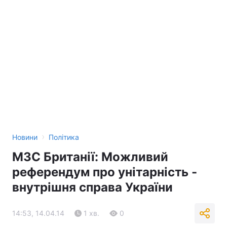
›
Новини
Політика
МЗС Британії: Можливий
референдум про унітарність -
внутрішня справа України
14:53, 14.04.14
1 хв.
0