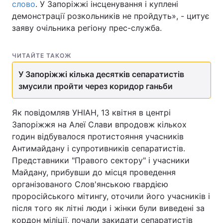
слово
. У Запоріжжі інсценування і куплені
демонстрації розкольників не пройдуть», - цитує
заяву очільника регіону прес-служба.
ЧИТАЙТЕ ТАКОЖ
У Запоріжжі кілька десятків сепаратистів
змусили пройти через коридор ганьби
Як повідомляв УНІАН, 13 квітня в центрі
Запоріжжя на Алеї Слави впродовж кількох
годин відбувалося протистояння учасників
Антимайдану і супротивників сепаратистів.
Представники "Правого сектору" і учасники
Майдану, прибувши до місця проведення
організованого Слов'янською гвардією
проросійського мітингу, оточили його учасників і
після того як літні люди і жінки були виведені за
кордон міліції, почали закидати сепаратистів