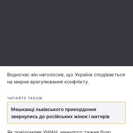
Лонгріди
Відео з Youtube
Статті
Інтерв'ю
Думки
Архів
Вакансії
Контакти
Водночас він наголосив, що Україна сподівається
Послуги
на мирне врегулювання конфлікту.
ЧИТАЙТЕ ТАКОЖ
Мешканці львівського прикордоння
звернулись до російських жінок і матерів
Як повідомляв УНІАН, минулого тижня було