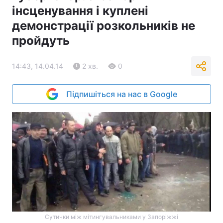
інсценування і куплені
демонстрації розкольників не
пройдуть
14:43, 14.04.14
2 хв.
0
Підпишіться на нас в Google
Сутички між мітингувальниками у Запоріжжі