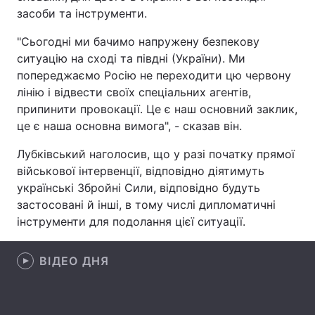
засоби та інструменти.
"Сьогодні ми бачимо напружену безпекову
ситуацію на сході та півдні (України). Ми
Головна
Війна
попереджаємо Росію не переходити цю червону
лінію і відвести своїх спеціальних агентів,
Україна
Політика
припинити провокації. Це є наш основний заклик,
Економіка
Світ
це є наша основна вимога", - сказав він.
Лубківський наголосив, що у разі початку прямої
Спорт
Наука
військової інтервенції, відповідно діятимуть
Техно і зв'язок
Лайт
українські Збройні Сили, відповідно будуть
застосовані й інші, в тому числі дипломатичні
Зброя
Інциденти
інструменти для подолання цієї ситуації.
Здоров'я
Туризм
ВІДЕО ДНЯ
Цікавинки
Погода
Екологія
Регіони