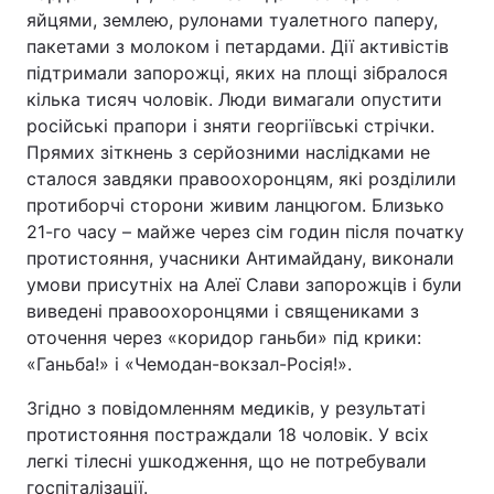
яйцями, землею, рулонами туалетного паперу,
пакетами з молоком і петардами. Дії активістів
підтримали запорожці, яких на площі зібралося
кілька тисяч чоловік. Люди вимагали опустити
російські прапори і зняти георгіївські стрічки.
Прямих зіткнень з серйозними наслідками не
сталося завдяки правоохоронцям, які розділили
протиборчі сторони живим ланцюгом. Близько
21-го часу – майже через сім годин після початку
протистояння, учасники Антимайдану, виконали
умови присутніх на Алеї Слави запорожців і були
виведені правоохоронцями і священиками з
оточення через «коридор ганьби» під крики:
«Ганьба!» і «Чемодан-вокзал-Росія!».
Згідно з повідомленням медиків, у результаті
протистояння постраждали 18 чоловік. У всіх
легкі тілесні ушкодження, що не потребували
госпіталізації.