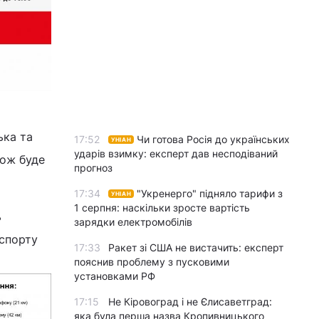
ька та
17:52
Чи готова Росія до українських
УНІАН
ударів взимку: експерт дав несподіваний
кож буде
прогноз
17:34
"Укренерго" підняло тарифи з
УНІАН
1 серпня: наскільки зросте вартість
ь
зарядки електромобілів
нспорту
17:33
Ракет зі США не вистачить: експерт
пояснив проблему з пусковими
установками РФ
17:15
Не Кіровоград і не Єлисаветград:
яка була перша назва Кропивницького