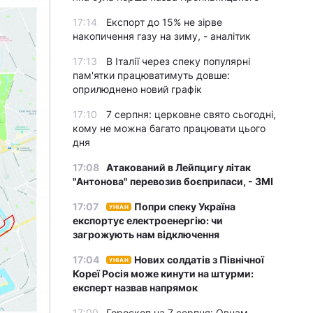
17:14
Експорт до 15% не зірве
накопичення газу на зиму, - аналітик
17:13
В Італії через спеку популярні
пам'ятки працюватимуть довше:
оприлюднено новий графік
17:10
7 серпня: церковне свято сьогодні,
кому не можна багато працювати цього
дня
17:08
Атакований в Лейпцигу літак
"Антонова" перевозив боєприпаси, - ЗМІ
17:07
Попри спеку Україна
УНІАН
експортує електроенергію: чи
загрожують нам відключення
17:04
Нових солдатів з Північної
УНІАН
Кореї Росія може кинути на штурми:
експерт назвав напрямок
17:00
Гороскоп на 7 серпня: Овнам –