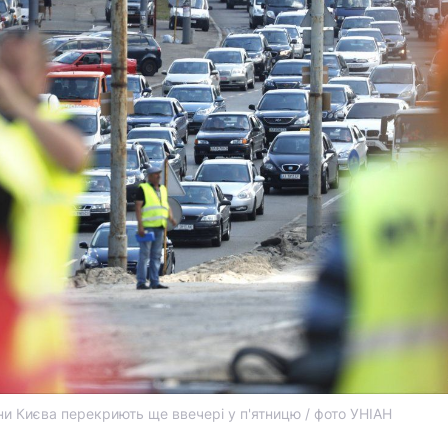
ни Києва перекриють ще ввечері у п'ятницю / фото УНІАН