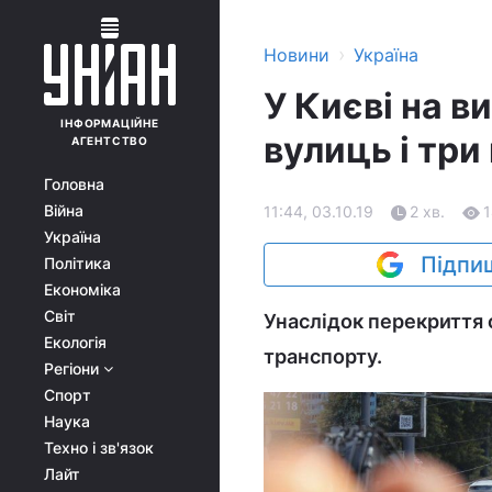
›
Новини
Україна
У Києві на в
ІНФОРМАЦІЙНЕ
вулиць і тр
АГЕНТСТВО
Головна
Війна
11:44, 03.10.19
2 хв.
Україна
Підпиш
Політика
Економіка
Світ
Унаслідок перекриття
Екологія
транспорту.
Регіони
Спорт
Наука
Техно і зв'язок
Лайт