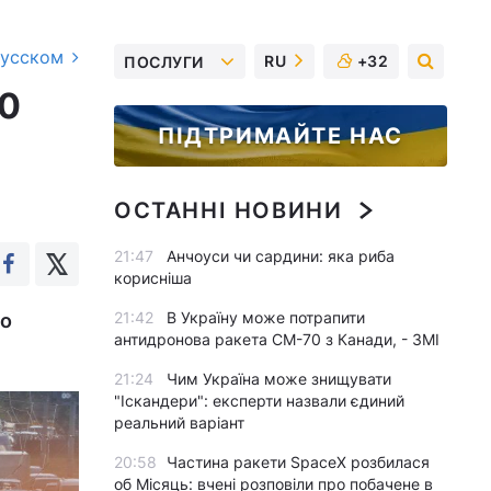
русском
RU
+32
ПОСЛУГИ
40
ПІДТРИМАЙТЕ НАС
ОСТАННІ НОВИНИ
21:47
Анчоуси чи сардини: яка риба
корисніша
21:42
В Україну може потрапити
го
антидронова ракета CM-70 з Канади, - ЗМІ
21:24
Чим Україна може знищувати
"Іскандери": експерти назвали єдиний
реальний варіант
20:58
Частина ракети SpaceX розбилася
об Місяць: вчені розповіли про побачене в