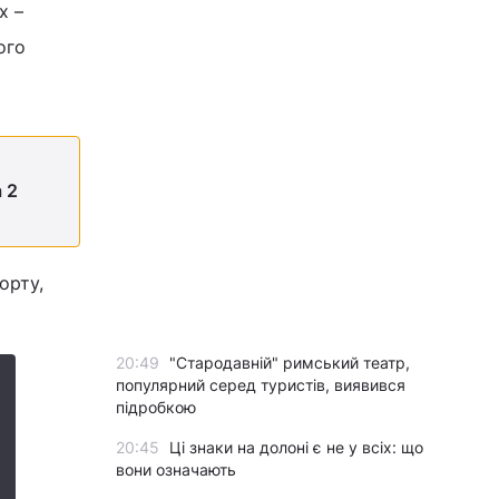
х –
ого
 2
орту,
20:49
"Стародавній" римський театр,
популярний серед туристів, виявився
підробкою
20:45
Ці знаки на долоні є не у всіх: що
вони означають