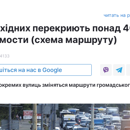
читать на 
ихідних перекриють понад 
и мости (схема маршруту)
14133
іться на нас в Google
 окремих вулиць зміняться маршрути громадсько