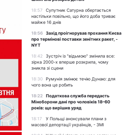
18:57
Супутник Сатурна обертається
настільки повільно, що його доба триває
майже 16 днів
18:56
Захід проігнорував прохання Києва
про термінові поставки зенітних ракет, -
NYT
18:42
Зустріч із "відьмою" змінила все:
зірка 2000-х вперше розкрила, чому
зникла зі сцени
18:30
Румунія змінює течію Дунаю: для
чого вона це робить
18:22
Податкова служба передасть
Міноборони дані про чоловіків 18–60
років: що вирішив уряд
18:17
У Польщі анонсували плани з
масової депортації українців, - ЗМІ