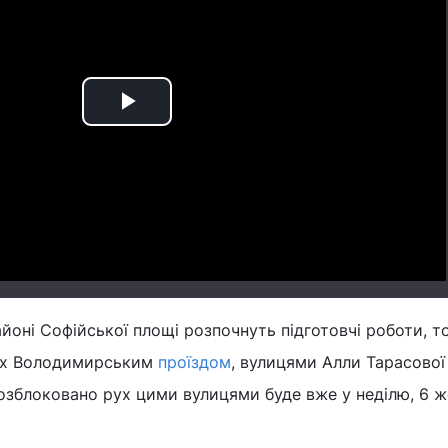
Play
Video
районі Софійської площі розпочнуть підготовчі роботи, 
рух Володимирським
проїздом
, вулицями Алли Тарасової
блоковано рух цими вулицями буде вже у неділю, 6 ж