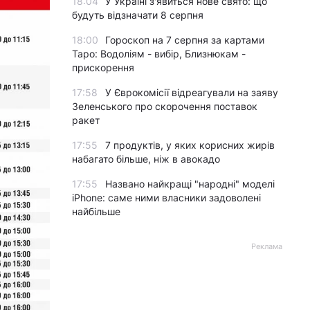
18:04
У Україні з'явиться нове свято: що
будуть відзначати 8 серпня
18:00
Гороскоп на 7 серпня за картами
Таро: Водоліям - вибір, Близнюкам -
прискорення
17:58
У Єврокомісії відреагували на заяву
Зеленського про скорочення поставок
ракет
17:55
7 продуктів, у яких корисних жирів
набагато більше, ніж в авокадо
17:55
Названо найкращі "народні" моделі
iPhone: саме ними власники задоволені
найбільше
Реклама