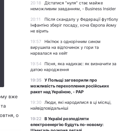
20:18
Дістатися "нуля" стає майже
неможливим завданням, - Business Insider
20:11
Після скандалу у Федерації футболу
Інфантіно зберіг посаду, хоча Європа йому
не вірить
19:57
Нікітюк з однорічним сином
вирушила на відпочинок у гори та
нарвалася на хейт
19:54
Пісня, яка надихає: як визначити за
датою народження
19:35
У Польщі заговорили про
можливість перехоплення російських
ракет над Україною, - PAP
тому вже
19:30
Люди, які народилися в ці місяці,
 та
найвідповідальніші
овтня, о
19:22
В Україні розподіляти
електроенергію будуть по-новому:
Шмигаль розкрив деталі