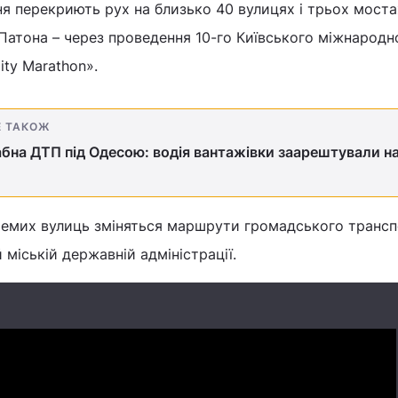
тня перекриють рух на близько 40 вулицях і трьох моста
 Патона – через проведення 10-го Київського міжнародн
ity Marathon».
Е ТАКОЖ
на ДТП під Одесою: водія вантажівки заарештували на
ремих вулиць зміняться маршрути громадського трансп
міській державній адміністрації.