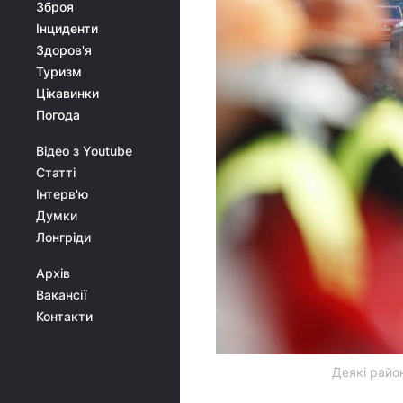
Зброя
Інциденти
Здоров'я
Туризм
Цікавинки
Погода
Відео з Youtube
Статті
Інтерв'ю
Думки
Лонгріди
Архів
Вакансії
Контакти
Деякі райо