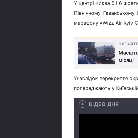
У центрі Києва 5 і 6 жов
Північному, Гаванському,
марафону «Wizz Air Kyiv C
ЧИТАЙТ
Масштаб
місяці
Унаслідок перекриття ок
попереджають у Київській 
ВІДЕО ДНЯ