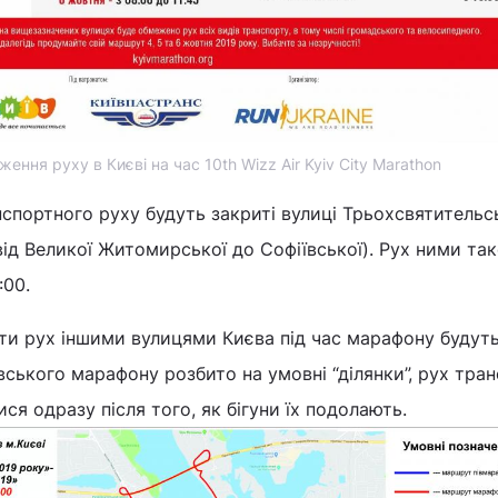
ення руху в Києві на час 10th Wizz Air Kyiv City Marathon
спортного руху будуть закриті вулиці Трьохсвятительс
ід Великої Житомирської до Софіївської). Рух ними та
:00.
и рух іншими вулицями Києва під час марафону будут
вського марафону розбито на умовні “ділянки”, рух тра
ся одразу після того, як бігуни їх подолають.