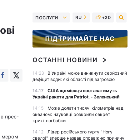
RU
+20
ПОСЛУГИ
ові
ПІДТРИМАЙТЕ НАС
ОСТАННІ НОВИНИ
14:23
В Україні може виникнути серйозний
дефіцит води: які області під загрозою
14:17
США щомісяця постачатимуть
Україні ракети для Patriot, - Зеленський
14:15
Може долати тисячі кілометрів над
океаном: науковці розкрили секрет
 в прес-
крихітної бабки
14:12
Лідер російського гурту "Ногу
і мером
свело!" вперше назвав справжню причину