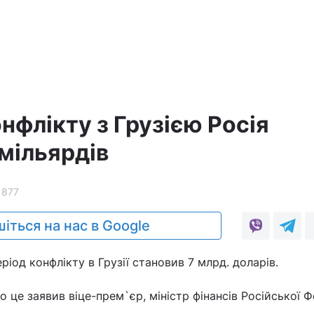
нфлікту з Грузією Росія
мільярдів
1877
іться на нас в Google
період конфлікту в Грузії становив 7 млрд. доларів.
ро це заявив віце-прем`єр, міністр фінансів Російської Ф