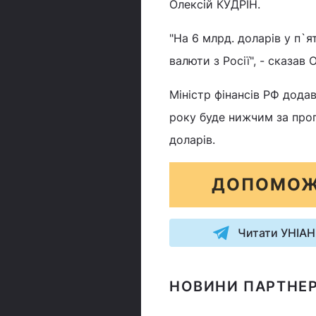
Олексій КУДРІН.
"На 6 млрд. доларів у п`я
валюти з Росії", - сказав 
Міністр фінансів РФ додав
року буде нижчим за прог
доларів.
ДОПОМОЖ
Читати УНІАН
НОВИНИ ПАРТНЕР