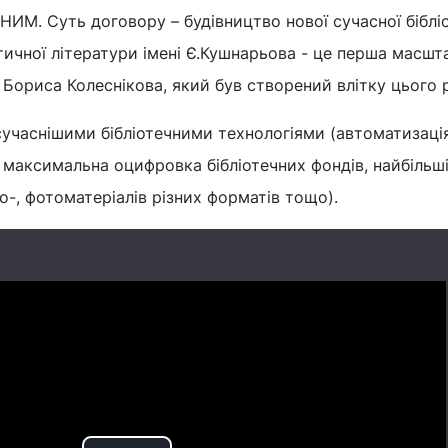
М. Суть договору – будівництво нової сучасної бібліо
ітичної літератури імені Є.Кушнарьова - це перша масшт
 Бориса Колеснікова, який був створений влітку цього 
сучаснішими бібліотечними технологіями (автоматизаці
, максимальна оцифровка бібліотечних фондів, найбільш
іо-, фотоматеріалів різних форматів тощо).