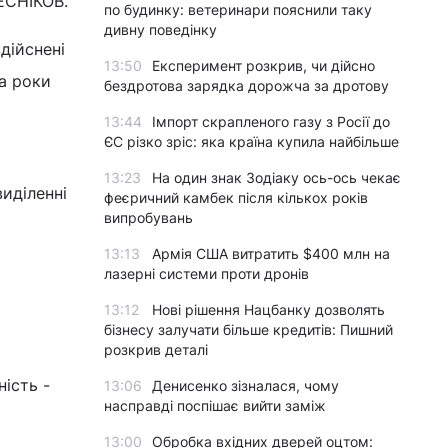
ЛЕСНІКОВ.
по будинку: ветеринари пояснили таку
дивну поведінку
дійснені
13:50
Експеримент розкрив, чи дійсно
За роки
бездротова зарядка дорожча за дротову
13:44
Імпорт скрапленого газу з Росії до
ЄС різко зріс: яка країна купила найбільше
13:23
На один знак Зодіаку ось-ось чекає
иділенні
феєричний камбек після кількох років
випробувань
13:13
Армія США витратить $400 млн на
лазерні системи проти дронів
13:12
Нові рішення Нацбанку дозволять
бізнесу залучати більше кредитів: Пишний
розкрив деталі
ність -
13:06
Денисенко зізналася, чому
насправді поспішає вийти заміж
13:00
Обробка вхідних дверей оцтом: