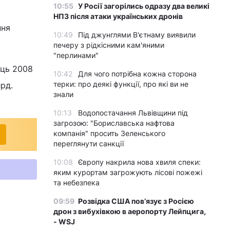
10:55
У Росії загорілись одразу два великі
НПЗ після атаки українських дронів
ння
10:49
Під джунглями В'єтнаму виявили
печеру з рідкісними кам'яними
"перлинами"
ець 2008
10:42
Для чого потрібна кожна сторона
терки: про деякі функції, про які ви не
рд.
знали
10:13
Водопостачання Львівщини під
загрозою: "Бориславська нафтова
компанія" просить Зеленського
переглянути санкції
10:08
Європу накрила нова хвиля спеки:
яким курортам загрожують лісові пожежі
та небезпека
09:59
Розвідка США пов’язує з Росією
дрон з вибухівкою в аеропорту Лейпцига,
- WSJ