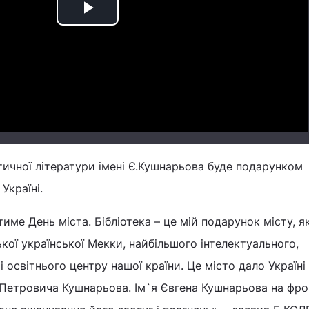
Play
Video
ітичної літератури імені Є.Кушнарьова буде подарунком
Україні.
тиме День міста. Бібліотека – це мій подарунок місту, 
кої української Мекки, найбільшого інтелектуального,
і освітнього центру нашої країни. Це місто дало Україні
а Петровича Кушнарьова. Ім`я Євгена Кушнарьова на фро