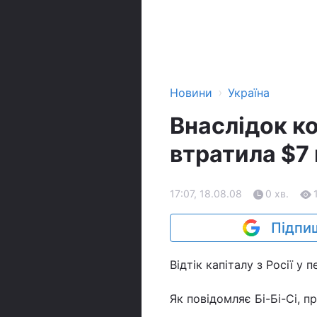
›
Новини
Україна
Внаслідок ко
втратила $7 
17:07, 18.08.08
0 хв.
Підпиш
Відтік капіталу з Росії у 
Як повідомляє Бі-Бі-Сі, п