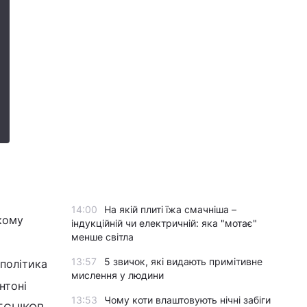
14:00
На якій плиті їжа смачніша –
якому
індукційній чи електричній: яка "мотає"
менше світла
13:57
5 звичок, які видають примітивне
 політика
мислення у людини
нтоні
13:53
Чому коти влаштовують нічні забіги