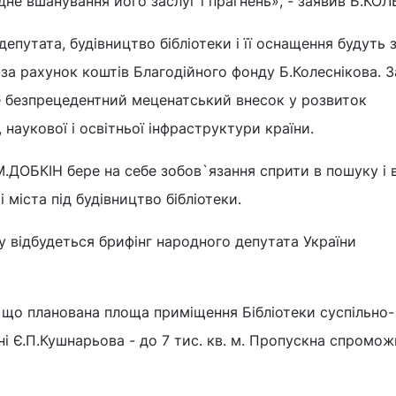
ідне вшанування його заслуг і прагнень», - заявив Б.КО
епутата, будівництво бібліотеки і її оснащення будуть з
 за рахунок коштів Благодійного фонду Б.Колеснікова. 
е безпрецедентний меценатський внесок у розвиток
, наукової і освітньої інфраструктури країни.
.ДОБКІН бере на себе зобов`язання сприти в пошуку і в
і міста під будівництво бібліотеки.
у відбудеться брифінг народного депутата України
 що планована площа приміщення Бібліотеки суспільно-
ні Є.П.Кушнарьова - до 7 тис. кв. м. Пропускна спромож