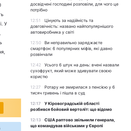
досвідчені господині розповіли, для чого це
0
потрібно
ть
12:51
Цінують за надійність та
. У
довговічність: названо найпопулярнішого
автовиробника у світі
,
ь
12:50
Ви неправильно заряджаєте
смартфон: 6 популярних міфів, які давно
ня,
розвінчали
12:42
Усього 6 штук на день: вчені назвали
сухофрукт, який може здивувати своєю
користю
12:27
Ротару не змирилася з пенсією у 6
тисяч гривень і пішла в суд
12:17
У Кіровоградській області
розбився бойовий вертоліт: що відомо
12:13
США раптово звільнили генерала,
що командував військами у Європі
s