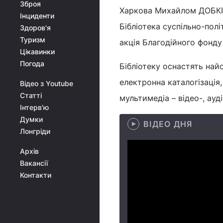
Зброя
Харкова Михайлом ДОБКІНИ
Інциденти
Бібліотека суспільно-пол
Здоров'я
Туризм
акція Благодійного фонду
Цікавинки
Погода
Бібліотеку оснастять най
електронна каталогізація
Відео з Youtube
Статті
мультимедіа – відео-, ауд
Інтерв'ю
Думки
ВІДЕО ДНЯ
Лонгріди
Архів
Вакансії
Контакти