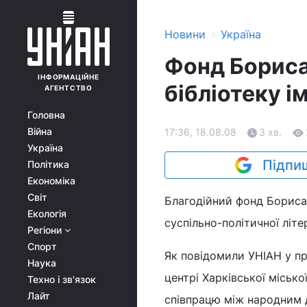
›
Новини
Україна
Фонд Бориса
ІНФОРМАЦІЙНЕ
бібліотеку і
АГЕНТСТВО
Головна
Війна
17:36, 18.08.08
3 хв.
Україна
Підпиш
Політика
Економіка
Світ
Благодійний фонд Бориса 
Екологія
суспільно-політичної літ
Регіони
Спорт
Як повідомили УНІАН у пр
Наука
центрі Харківської міськ
Техно і зв'язок
Лайт
співпрацю між народним 