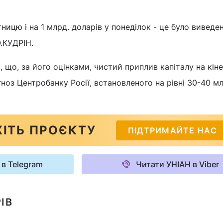
тницю і на 1 млрд. доларів у понеділок - це було виведе
О.КУДРІН.
, що, за його оцінками, чистий приплив капіталу на кін
ноз Центробанку Росії, встановленого на рівні 30-40 мл
ІТЬ ПРОЄКТУ
ПІДТРИМАЙТЕ НАС
 в Telegram
Читати УНІАН в Viber
ІВ