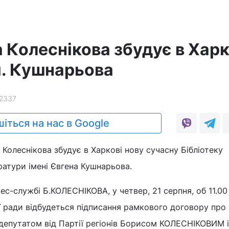
 Колеснікова збудує в Харк
м. Кушнарьова
2337
іться на нас в Google
Колеснікова збудує в Харкові нову сучасну Бібліотеку
ератури імені Євгена Кушнарьова.
ес-службі Б.КОЛЕСНІКОВА, у четвер, 21 серпня, об 11.00
ої ради відбудеться підписання рамкового договору про
депутатом від Партії регіонів Борисом КОЛЕСНІКОВИМ 