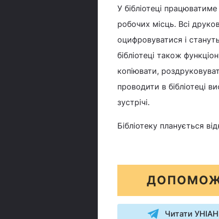
У бібліотеці працюватиме
робочих місць. Всі друков
оцифровуватися і стануть
бібліотеці також функціо
копіювати, роздруковуват
проводити в бібліотеці ви
зустрічі.
Бібліотеку планується від
ДОПОМОЖ
Читати УНІАН