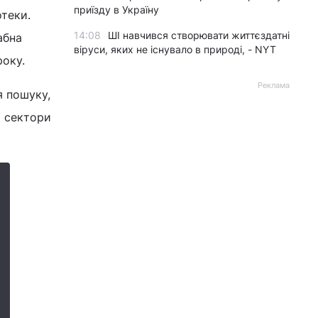
приїзду в Україну
теки.
14:08
ШІ навчився створювати життєздатні
абна
віруси, яких не існувало в природі, - NYT
року.
Реклама
я пошуку,
і сектори