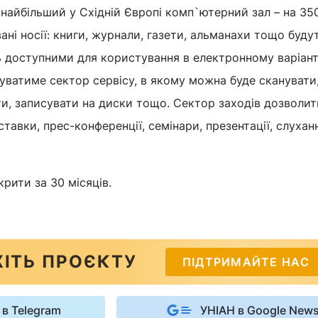
 найбільший у Східній Європі комп`ютерний зал – на 35
ані носії: книги, журнали, газети, альманахи тощо буду
 доступними для користування в електронному варіанті
нуватиме сектор сервісу, в якому можна буде сканувати
и, записувати на диски тощо. Сектор заходів дозволит
ставки, прес-конференції, семінари, презентації, слухан
крити за 30 місяців.
ІТЬ ПРОЄКТУ
ПІДТРИМАЙТЕ НАС
 в Telegram
УНІАН в Google New