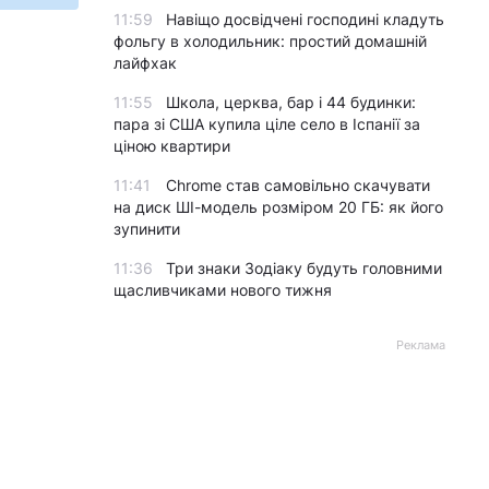
11:59
Навіщо досвідчені господині кладуть
фольгу в холодильник: простий домашній
лайфхак
11:55
Школа, церква, бар і 44 будинки:
пара зі США купила ціле село в Іспанії за
ціною квартири
11:41
Chrome став самовільно скачувати
на диск ШІ-модель розміром 20 ГБ: як його
зупинити
11:36
Три знаки Зодіаку будуть головними
щасливчиками нового тижня
Реклама