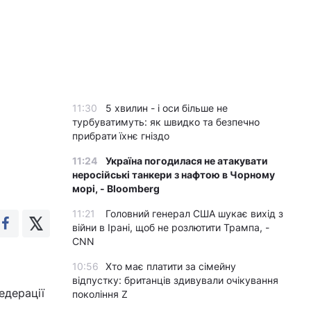
11:30
5 хвилин - і оси більше не
турбуватимуть: як швидко та безпечно
прибрати їхнє гніздо
11:24
Україна погодилася не атакувати
неросійські танкери з нафтою в Чорному
морі, - Bloomberg
11:21
Головний генерал США шукає вихід з
війни в Ірані, щоб не розлютити Трампа, -
CNN
10:56
Хто має платити за сімейну
відпустку: британців здивували очікування
едерації
покоління Z