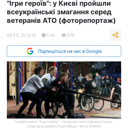
"Ігри героїв": у Києві пройшли
всеукраїнські змагання серед
ветеранів АТО (фоторепортаж)
09:53, 25.12.16
1 хв.
678
Підпишіться на нас в Google
Головна мета "Ігор героїв" – психологічна та фізкультурно-
спортивна реабілітація бійців / Фото УНИАН