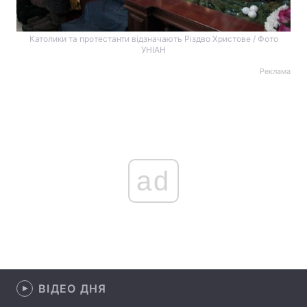
Католики та протестанти відзначають Різдво Христове / Фото
УНІАН
Реклама
ad
ВІДЕО ДНЯ