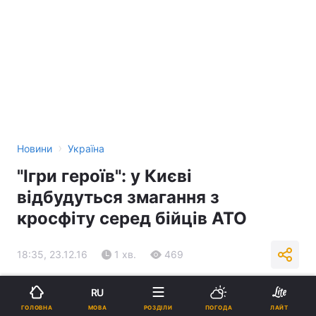
›
Новини
Україна
"Ігри героїв": у Києві
відбудуться змагання з
кросфіту серед бійців АТО
18:35, 23.12.16
1 хв.
469
RU
Підпишіться на нас в Google
МОВА
ГОЛОВНА
РОЗДІЛИ
ПОГОДА
ЛАЙТ