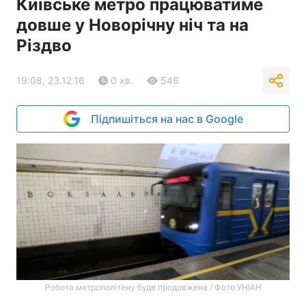
Київське метро працюватиме
довше у Новорічну ніч та на
Різдво
19:08, 23.12.16
0 хв.
546
Підпишіться на нас в Google
Робота метрополітену буде продовжена / Фото УНІАН