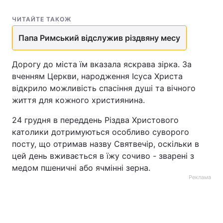
Лонгріди
ЧИТАЙТЕ ТАКОЖ
Папа Римський відслужив різдвяну месу
Відео з Youtube
Статті
Дорогу до міста їм вказала яскрава зірка. За
Інтерв'ю
Думки
вченням Церкви, народження Ісуса Христа
відкрило можливість спасіння душі та вічного
Архів
Вакансії
життя для кожного християнина.
Контакти
24 грудня в переддень Різдва Христового
католики дотримуються особливо суворого
Послуги
посту, що отримав назву Святвечір, оскільки в
цей день вживається в їжу сочиво - зварені з
медом пшеничні або ячмінні зерна.
Реклама