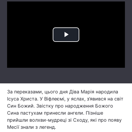
Головна
Війна
Україна
Політика
Play
Економіка
Світ
Video
Спорт
Наука
Техно і зв'язок
Лайт
Зброя
Інциденти
За переказами, цього дня Діва Марія народила
Ісуса Христа. У Віфлеємі, у яслах, з’явився на світ
Здоров'я
Туризм
Син Божий. Звістку про народження Божого
Сина пастухам принесли ангели. Пізніше
Цікавинки
Погода
прийшли волхви-мудреці зі Сходу, які про появу
Месії знали з легенд.
Екологія
Регіони