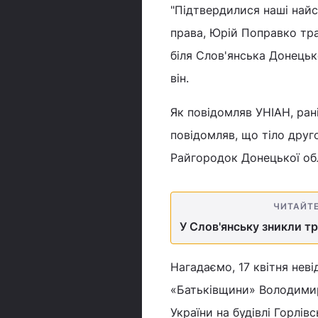
"Підтвердилися наші найс
права, Юрій Поправко траг
біля Слов'янська Донецько
він.
Як повідомляв УНІАН, ран
повідомляв, що тіло друго
Райгородок Донецької обл
ЧИТАЙТ
У Слов'янську зникли тр
Нагадаємо, 17 квітня неві
«Батьківщини» Володимир
України на будівлі Горлів