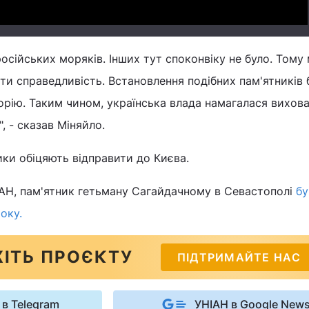
російських моряків. Інших тут споконвіку не було. Тому
ти справедливість. Встановлення подібних пам'ятників 
рію. Таким чином, українська влада намагалася вихов
, - сказав Міняйло.
ки обіцяють відправити до Києва.
ІАН, пам'ятник гетьману Сагайдачному в Севастополі
бу
оку.
ІТЬ ПРОЄКТУ
ПІДТРИМАЙТЕ НАС
 в Telegram
УНІАН в Google New