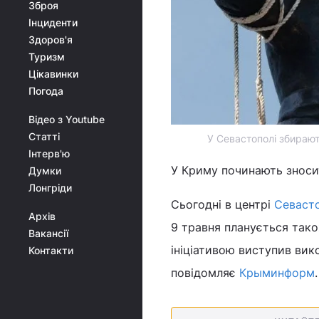
Зброя
Інциденти
Здоров'я
Туризм
Цікавинки
Погода
Відео з Youtube
Статті
У Севастополі збираю
Інтерв'ю
У Криму починають зносит
Думки
Лонгріди
Сьогодні в центрі
Севаст
Архів
9 травня планується так
Вакансії
ініціативою виступив ви
Контакти
повідомляє
Крыминформ
.