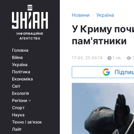
›
Новини
Україна
У Криму поч
ІНФОРМАЦІЙНЕ
пам'ятники
АГЕНТСТВО
Головна
Війна
17:44, 25.04.14
1 хв.
Україна
Підпиш
Політика
Економіка
Світ
Екологія
Регіони
Спорт
Наука
Техно і зв'язок
Лайт