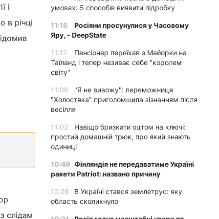
ї і
умовах: 5 способів виявити підробку
о в річці
11:16
Росіяни просунулися у Часовому
Яру, - DeepState
відомив
11:12
Пенсіонер переїхав з Майорки на
Таїланд і тепер називає себе "королем
світу"
11:06
"Я не вивожу": переможниця
"Холостяка" приголомшила зізнанням після
весілля
11:02
Навіщо бризкати оцтом на ключі:
простий домашній трюк, про який знають
одиниці
10:49
Фінляндія не передаватиме Україні
ракети Patriot: названо причину
10:28
В Україні стався землетрус: яку
ор
область сколихнуло
із слідам
10:21
Росія готує масштабні удари по