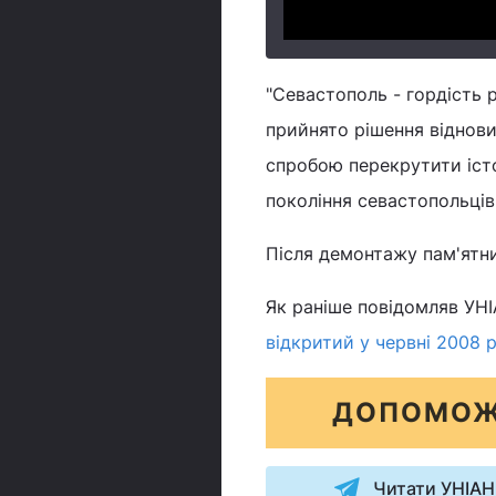
"Севастополь - гордість 
прийнято рішення віднови
спробою перекрутити істо
покоління севастопольців"
Після демонтажу пам'ятни
Як раніше повідомляв УН
відкритий у червні 2008 р
ДОПОМОЖ
Читати УНІАН