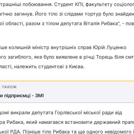
трашніші побоювання. Студент КПІ, факультету соціологі
ічно загинув. Його тіло зі слідами тортур було знайден
ї області, разом з тілом депутата Віталія Рибака", - по
іше колишній міністр внутрішніх справ Юрій Луценко
го загиблого, яке було виявлене в річці Торець біля смт
асті, належить студентові з Києва.
Е ТАКОЖ
и підприємці - ЗМІ
домі викрали депутата Горлівської міської ради від
а Рибака, який намагався встановити державний прап
ської РДА. Пізніше тіло Рибака та ще одного невідомого 