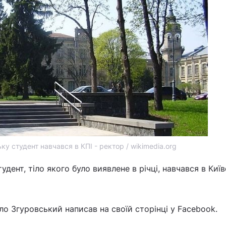
ку студент навчався в КПІ - ректор / wikimedia.org
удент, тіло якого було виявлене в річці, навчався в Киї
о Згуровський написав на своїй сторінці у Facebook.