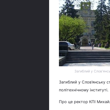
Загиблий у Слов'янсь
Загиблий у Слов’янську ст
політехнічному інституті.
Про це ректор КПІ Михайл