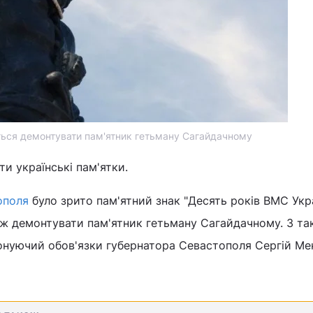
ться демонтувати пам'ятник гетьману Сагайдачному
и українські пам'ятки.
ополя
було зрито пам'ятний знак "Десять років ВМС Укра
ож демонтувати пам'ятник гетьману Сагайдачному. З т
конуючий обов'язки губернатора Севастополя Сергій Ме