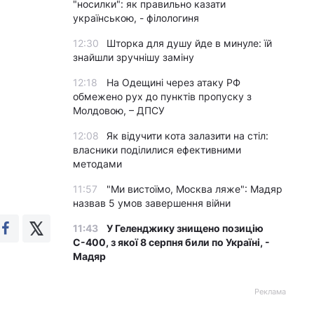
"носилки": як правильно казати
українською, - філологиня
12:30
Шторка для душу йде в минуле: їй
знайшли зручнішу заміну
12:18
На Одещині через атаку РФ
обмежено рух до пунктів пропуску з
Молдовою, – ДПСУ
12:08
Як відучити кота залазити на стіл:
власники поділилися ефективними
методами
11:57
"Ми вистоїмо, Москва ляже": Мадяр
назвав 5 умов завершення війни
11:43
У Геленджику знищено позицію
С-400, з якої 8 серпня били по Україні, -
Мадяр
Реклама