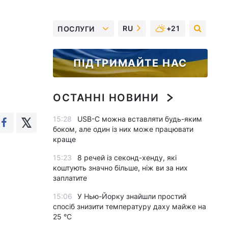
RU
+21
ПОСЛУГИ
ПІДТРИМАЙТЕ НАС
ОСТАННІ НОВИНИ
15:28
USB-C можна вставляти будь-яким
боком, але один із них може працювати
краще
15:23
8 речей із секонд-хенду, які
коштують значно більше, ніж ви за них
заплатите
15:06
У Нью-Йорку знайшли простий
спосіб знизити температуру даху майже на
25 °C