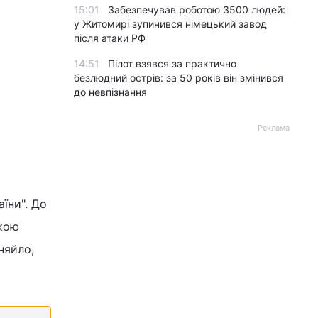
15:01
Забезпечував роботою 3500 людей:
у Житомирі зупинився німецький завод
після атаки РФ
14:51
Пілот взявся за практично
безлюдний острів: за 50 років він змінився
до невпізнання
Реклама
їни". До
акою
няйло,