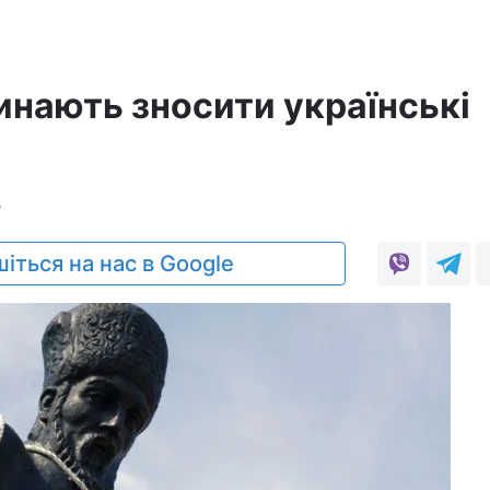
инають зносити українські
7
іться на нас в Google