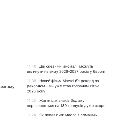
11:40
Дві океанічні аномалії можуть
вплинути на зиму 2026–2027 років у Європі
11:38
Новий фільм Marvel б’є рекорд за
рекордом - він уже став головним хітом
вському
2026 року
11:25
Життя цих знаків Зодіаку
перевернеться на 180 градусів дуже скоро
11:24
Як перевірити масло в домашніх