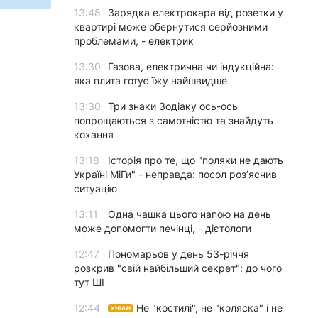
13:48
Зарядка електрокара від розетки у
квартирі може обернутися серйозними
проблемами, - електрик
13:30
Газова, електрична чи індукційна:
яка плита готує їжу найшвидше
13:30
Три знаки Зодіаку ось-ось
попрощаються з самотністю та знайдуть
кохання
13:18
Історія про те, що "поляки не дають
Україні МіГи" - неправда: посол роз’яснив
ситуацію
13:11
Одна чашка цього напою на день
може допомогти печінці, - дієтологи
12:47
Пономарьов у день 53-річчя
розкрив "свій найбільший секрет": до чого
тут ШІ
12:44
Не "костилі", не "коляска" і не
УНІАН