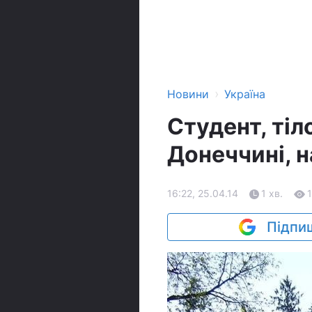
›
Новини
Україна
Студент, тіл
Донеччині, н
16:22, 25.04.14
1 хв.
Підпиш