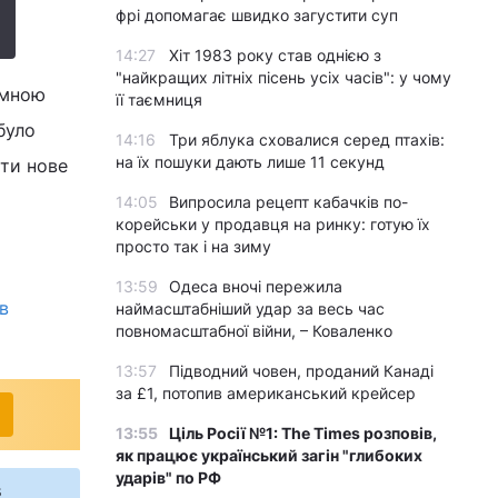
фрі допомагає швидко загустити суп
14:27
Хіт 1983 року став однією з
"найкращих літніх пісень усіх часів": у чому
 мною
її таємниця
було
14:16
Три яблука сховалися серед птахів:
на їх пошуки дають лише 11 секунд
ати нове
14:05
Випросила рецепт кабачків по-
корейськи у продавця на ринку: готую їх
просто так і на зиму
13:59
Одеса вночі пережила
в
наймасштабніший удар за весь час
повномасштабної війни, – Коваленко
13:57
Підводний човен, проданий Канаді
за £1, потопив американський крейсер
13:55
Ціль Росії №1: The Times розповів,
як працює український загін "глибоких
ударів" по РФ
s