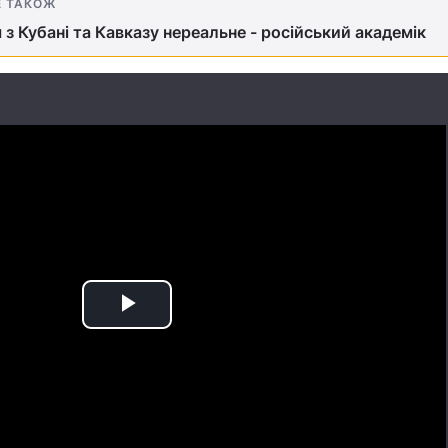
Е ТАКОЖ
з Кубані та Кавказу нереальне - російський академік
Play
Video