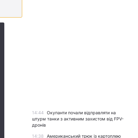
14:44
Окупанти почали відправляти на
штурм танки з активним захистом від FPV-
дронів
14:38
Американський трюк із картоплею