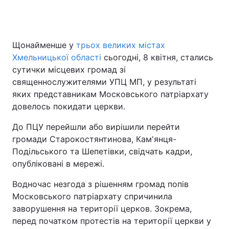
Головна
Війна
Щонайменше у
трьох великих містах
Хмельницької області
сьогодні, 8 квітня, стались
Україна
Політика
сутички місцевих громад зі
священнослужителями УПЦ МП, у результаті
Економіка
Світ
яких представникам Московського патріархату
довелось покидати церкви.
Спорт
Наука
До ПЦУ перейшли або вирішили перейти
Техно і зв'язок
Лайт
громади Старокостянтинова, Кам'янця-
Подільського та Шепетівки, свідчать кадри,
Зброя
Інциденти
опубліковані в мережі.
Здоров'я
Туризм
Водночас незгода з рішенням громад попів
Московського патріархату спричинила
Цікавинки
Погода
заворушення на території церков. Зокрема,
перед початком протестів на території церкви у
Екологія
Регіони