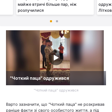
майже втричі більше пар, ніж
одруж
розлучилися
Літков
"Чоткий паца" одружився
"Чоткий паца" одружився
Варто зазначити, що "Чоткий паца" не розкривав
раніше факти зі свого особистого життя, а під