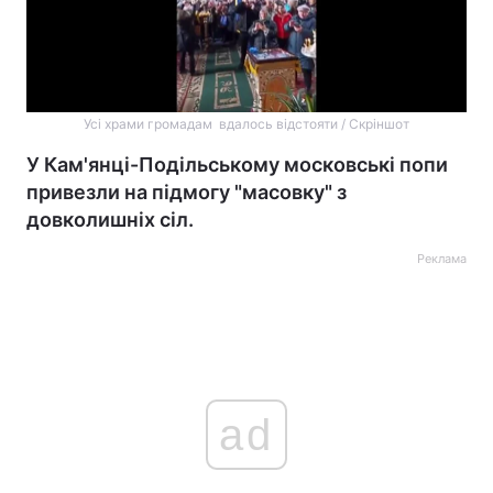
Усі храми громадам вдалось відстояти / Скріншот
У Кам'янці-Подільському московські попи
привезли на підмогу "масовку" з
довколишніх сіл.
Реклама
ad