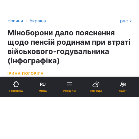
›
Новини
Україна
рус
Міноборони дало пояснення
щодо пенсій родинам при втраті
військового-годувальника
(інфографіка)
ІРИНА ПОГОРІЛА
RU
16:25, 08.04.23
2 хв.
9211
МОВА
ГОЛОВНА
РОЗДІЛИ
ПОГОДА
ЛАЙТ
Підпишіться на нас в Google