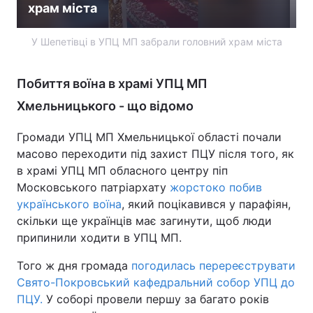
храм міста
У Шепетівці в УПЦ МП забрали головний храм міста
Побиття воїна в храмі УПЦ МП
Хмельницького - що відомо
Громади УПЦ МП Хмельницької області почали
масово переходити під захист ПЦУ після того, як
в храмі УПЦ МП обласного центру піп
Московського патріархату
жорстоко побив
українського воїна
, який поцікавився у парафіян,
скільки ще українців має загинути, щоб люди
припинили ходити в УПЦ МП.
Того ж дня громада
погодилась перереєструвати
Свято-Покровський кафедральний собор УПЦ до
ПЦУ.
У соборі провели першу за багато років