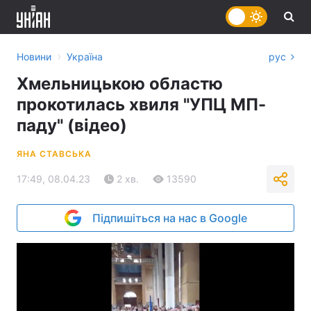
›
Новини
Україна
рус
Хмельницькою областю
прокотилась хвиля "УПЦ МП-
паду" (відео)
ЯНА СТАВСЬКА
17:49, 08.04.23
2 хв.
13590
Підпишіться на нас в Google