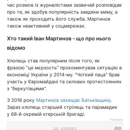
час розмов із журналістами зазвичай розповідав
про те, як здобув популярність завдяки мему, а
також як проходить його служба. Мартинов
також неактивний у соцмережах.
Хто такий Іван Мартинов - що про нього
відомо
Хлопець став популярним після того, як
фразою "це мєрзость" прокоментував ситуацію в
економіці України у 2014-му. "Чоткий паца" брав
участь у Євромайдані та силових протистояннях
з "беркутівцями".
З 2016 року
Мартинов захищає Батьківщину
.
Зараз хлопець старший стрілець та парамедик
у 68-й окремій єгерській бригаді.
Реклама