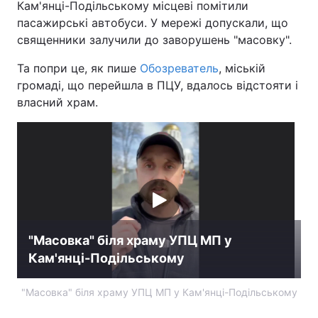
Кам'янці-Подільському місцеві помітили
пасажирські автобуси. У мережі допускали, що
Лонгріди
священники залучили до заворушень "масовку".
Відео з Youtube
Статті
Та попри це, як пише
Обозреватель
, міській
громаді, що перейшла в ПЦУ, вдалось відстояти і
Інтерв'ю
Думки
власний храм.
Архів
Вакансії
Контакти
Послуги
"Масовка" біля храму УПЦ МП у
Кам'янці-Подільському
"Масовка" біля храму УПЦ МП у Кам'янці-Подільському