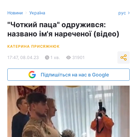
›
Новини
Україна
рус
"Чоткий паца" одружився:
названо ім'я нареченої (відео)
КАТЕРИНА ПРИСЯЖНЮК
17:47, 08.04.23
1 хв.
31901
Підпишіться на нас в Google