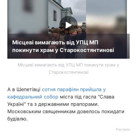
Місцеві вимагають від УПЦ МП
покинути храм у Старокостянтинові
Місцеві вимагають від УПЦ МП покинути храм у
Старокостянтинові
А в Шепетівці
сотня парафіян прийшла у
кафедральний собор
міста під гасла "Слава
Україні" та з державними прапорами.
Московським священникам довелось покидати
будівлю.
Реклама