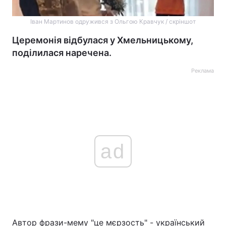
Іван Мартинов одружився з Ольгою Кравчук / скріншот
Церемонія відбулася у Хмельницькому,
поділилася наречена.
Реклама
ad
Автор фрази-мему "це мєрзость" - український