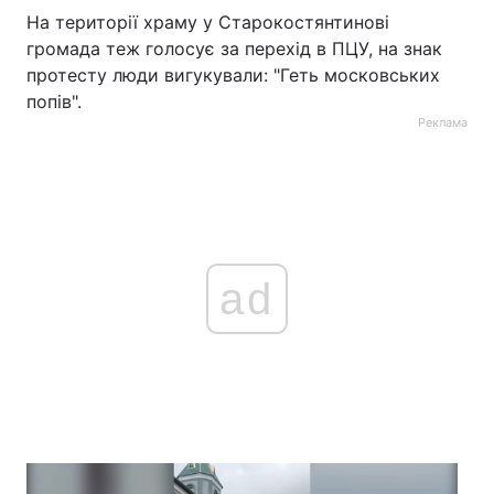
На території храму у Старокостянтинові
Тема оформлення
громада теж голосує за перехід в ПЦУ, на знак
протесту люди вигукували: "Геть московських
попів".
Реклама
ad