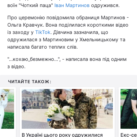
воїн "Чоткий паца"
Іван Мартинов
одружився.
Про церемонію повідомила обраниця Мартинов -
Ольга Кравчук. Вона поділилася короткими відео
із заходу у
TikTok
. Дівчина зазначила, що
одружилася з Мартиновим у Хмельницькому та
написала багато теплих слів.
"…кохаю_безмежно…", - написала вона під одним
з відео.
ЧИТАЙТЕ ТАКОЖ:
В Україні цього року одружилися
Екс-с