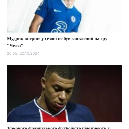
Мудрик вперше у сезоні не був заявлений на гру
"Челсі"
20:55, 20.10.2024
Зіркового французького футболіста підозрюють у