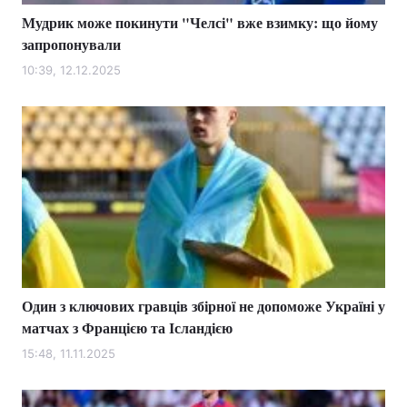
Мудрик може покинути "Челсі" вже взимку: що йому
запропонували
10:39, 12.12.2025
Один з ключових гравців збірної не допоможе Україні у
матчах з Францією та Ісландією
15:48, 11.11.2025