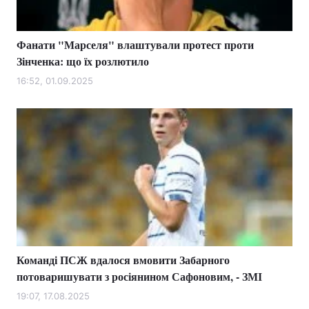
Фанати "Марселя" влаштували протест проти
Зінченка: що їх розлютило
16:52, 01.09.2025
Команді ПСЖ вдалося вмовити Забарного
потоваришувати з росіянином Сафоновим, - ЗМІ
19:07, 17.08.2025