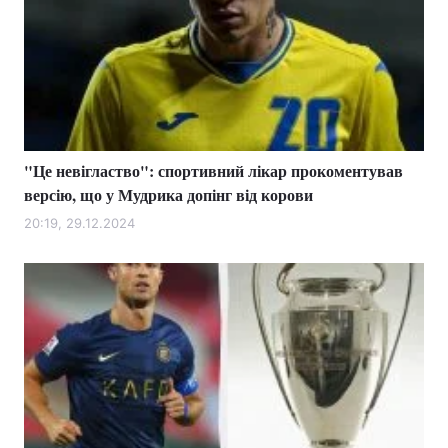
"Це невігластво": спортивний лікар прокоментував
версію, що у Мудрика допінг від корови
20:19, 29.12.2024