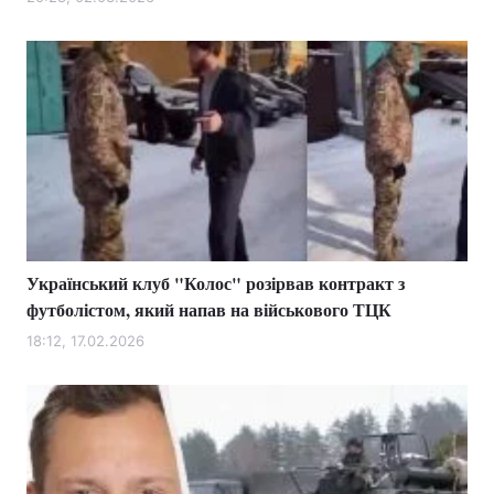
Лонгріди
Відео з Youtube
Статті
Інтерв'ю
Думки
Архів
Вакансії
Контакти
Український клуб "Колос" розірвав контракт з
Послуги
футболістом, який напав на військового ТЦК
18:12, 17.02.2026