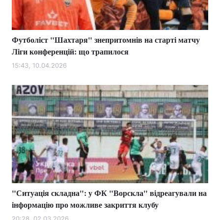
Футболіст "Шахтаря" знепритомнів на старті матчу
Головна
Війна
Ліги конференцій: що трапилося
Україна
Політика
15:43, 10.04.2026
Економіка
Світ
Спорт
Наука
Техно і зв'язок
Лайт
Зброя
Інциденти
Здоров'я
Туризм
"Ситуація складна": у ФК "Ворскла" відреагували на
Цікавинки
Погода
інформацію про можливе закриття клубу
Екологія
Регіони
20:28, 02.03.2026