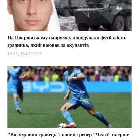
Тема оформлення
На Покровському напрямку ліквідували футболіста-
зрадника, який воював за окупантів
16:22, 15.02.2026
"Він чудовий гравець": новий тренер "Челсі" вперше