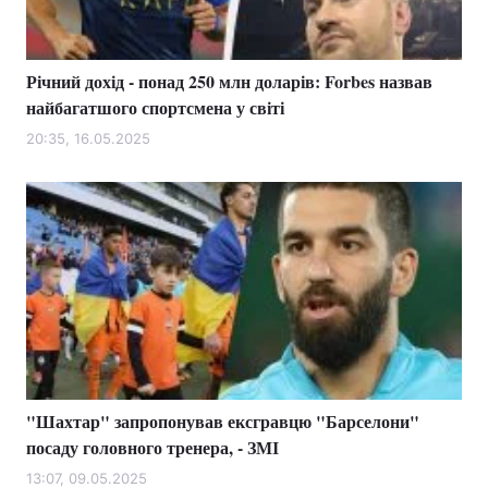
Річний дохід - понад 250 млн доларів: Forbes назвав
найбагатшого спортсмена у світі
20:35, 16.05.2025
"Шахтар" запропонував ексгравцю "Барселони"
посаду головного тренера, - ЗМІ
13:07, 09.05.2025