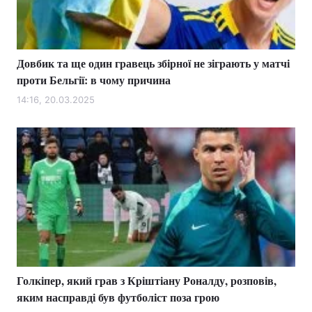
Довбик та ще один гравець збірної не зіграють у матчі
проти Бельгії: в чому причина
14:16, 20.03.2025
Голкіпер, який грав з Кріштіану Роналду, розповів,
яким насправді був футболіст поза грою