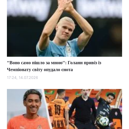
"Воно само пішло за мною": Голанн привіз із
Чемпіонату світу опудало єнота
17:24, 14.07.2026