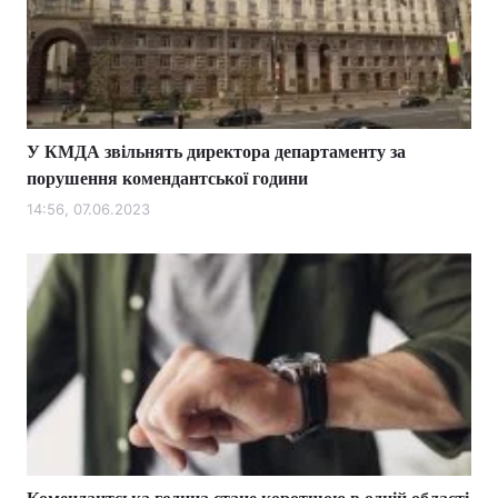
У КМДА звільнять директора департаменту за
порушення комендантської години
14:56, 07.06.2023
Комендантська година стане коротшою в одній області