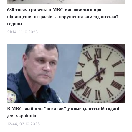
680 тисяч гривень: в МВС висловилися про
підвищення штрафів за порушення комендантської
години
21:14, 11.10.2023
В МВС знайшли "позитив" у комендантській годині
для українців
12:44, 03.10.2023