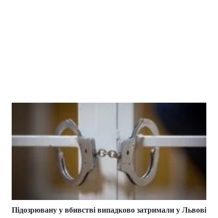
Підозрювану у вбивстві випадково затримали у Львові