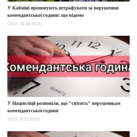
У Кабміні пропонують штрафувати за порушення
комендантської години: що відомо
00:21, 14.08.2025
У Нацполіції розповіли, що "світить" порушникам
комендантської години
13:51, 31.12.2024