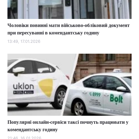
Чоловіки повинні мати військово-обліковий документ
Головна
Війна
при пересуванні в комендантську годину
Україна
Політика
13:49, 17.01.2026
Економіка
Світ
Спорт
Наука
Техно і зв'язок
Лайт
Зброя
Інциденти
Здоров'я
Туризм
Популярні онлайн-сервіси таксі почнуть працювати у
Цікавинки
Погода
комендантську годину
Екологія
Регіони
21:46, 16.01.2026