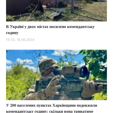
В Україні у двох містах посилено комендантську
годину
15:33, 18.08.2024
У 200 населених пунктах Харківщини подовжили
комендантську годину: скільки вона триватиме