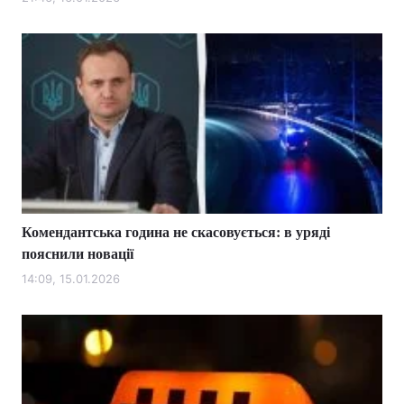
Лонгріди
Відео з Youtube
Статті
Інтерв'ю
Думки
Архів
Вакансії
Контакти
Комендантська година не скасовується: в уряді
Послуги
пояснили новації
14:09, 15.01.2026