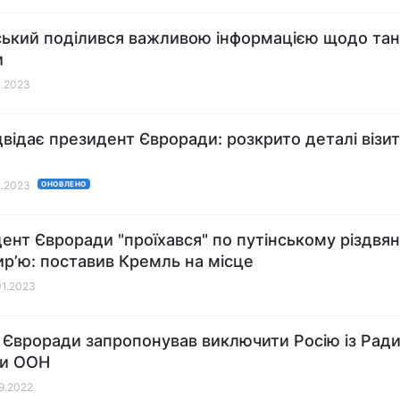
ький поділився важливою інформацією щодо тан
и
1.2023
ідвідає президент Євроради: розкрито деталі візи
1.2023
ОНОВЛЕНО
ент Євроради "проїхався" по путінському різдвя
р’ю: поставив Кремль на місце
01.2023
 Євроради запропонував виключити Росію із Рад
ки ООН
09.2022