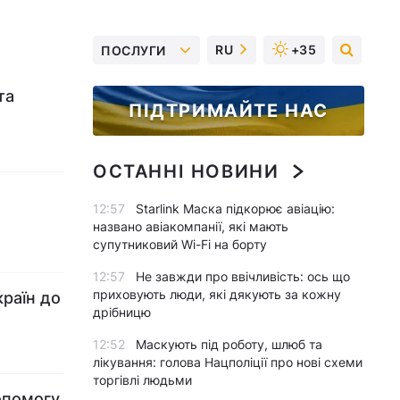
RU
+35
ПОСЛУГИ
та
ПІДТРИМАЙТЕ НАС
ОСТАННІ НОВИНИ
12:57
Starlink Маска підкорює авіацію:
названо авіакомпанії, які мають
супутниковий Wi-Fi на борту
12:57
Не завжди про ввічливість: ось що
приховують люди, які дякують за кожну
країн до
дрібницю
12:52
Маскують під роботу, шлюб та
лікування: голова Нацполіції про нові схеми
торгівлі людьми
опомогу