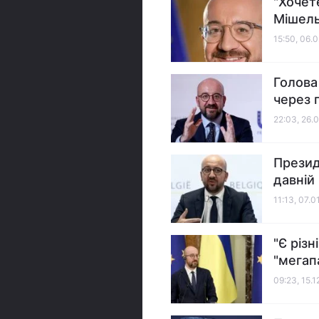
"Хочет
Мішель
15:50, 06.
Голова
через 
22:03, 26.
Презид
давній
11:13, 07.0
"Є різ
"мегап
09:23, 15.