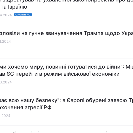
 та Ізраїлю
04.2024
ОНОВЛЕНО
ідповіли на гучне звинувачення Трампа щодо Укр
04.2024
ми хочемо миру, повинні готуватися до війни": М
ав ЄС перейти в режим військової економіки
03.2024
ває всю нашу безпеку": в Європі обурені заявою 
охочення агресії РФ
02.2024