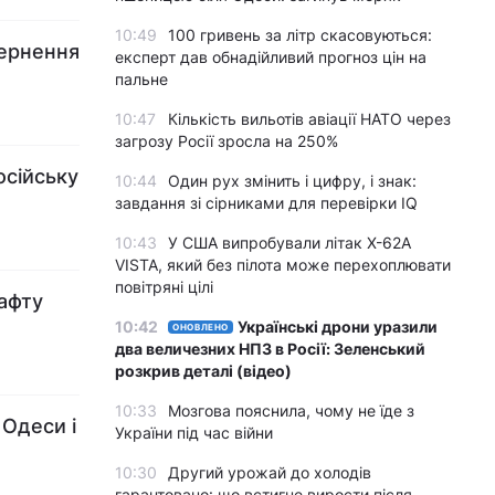
10:49
100 гривень за літр скасовуються:
вернення
експерт дав обнадійливий прогноз цін на
пальне
10:47
Кількість вильотів авіації НАТО через
загрозу Росії зросла на 250%
осійську
10:44
Один рух змінить і цифру, і знак:
завдання зі сірниками для перевірки IQ
10:43
У США випробували літак X-62A
VISTA, який без пілота може перехоплювати
повітряні цілі
афту
10:42
Українські дрони уразили
ОНОВЛЕНО
два величезних НПЗ в Росії: Зеленський
розкрив деталі (відео)
10:33
Мозгова пояснила, чому не їде з
Одеси і
України під час війни
10:30
Другий урожай до холодів
гарантовано: що встигне вирости після