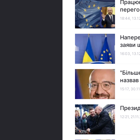
Працюю
перего
18:44, 13.
Напере
заяви 
16:03, 13.
"Більш
назвав
15:17, 30.1
Презид
12:21, 21.1