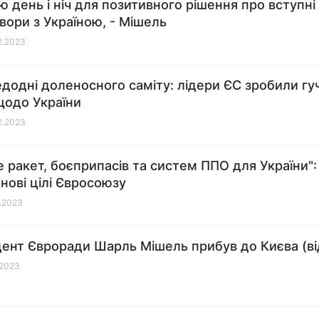
 день і ніч для позитивного рішення про вступні
вори з Україною, - Мішель
12.2023
додні доленосного саміту: лідери ЄС зробили гуч
щодо України
12.2023
е ракет, боєприпасів та систем ППО для України"
 нові цілі Євросоюзу
1.2023
ент Євроради Шарль Мішель прибув до Києва (ві
1.2023