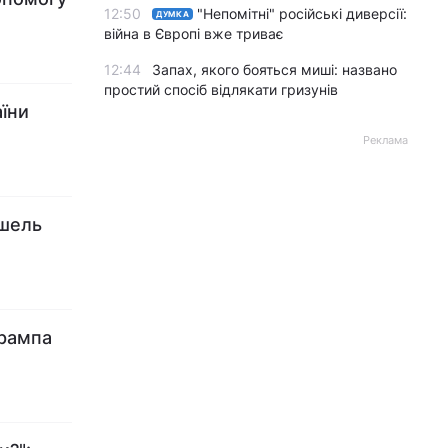
12:50
"Непомітні" російські диверсії:
ДУМКА
війна в Європі вже триває
12:44
Запах, якого бояться миші: названо
простий спосіб відлякати гризунів
аїни
Реклама
ішель
Трампа