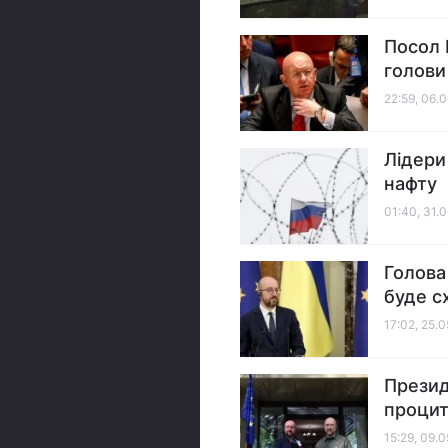
Посол 
голови
22:59, 06.
Лідери
нафту
01:40, 31.
Голова
буде с
17:02, 25.
Презид
процит
15:29, 09.