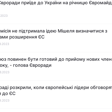
Євроради приїде до України на річницю Євромайда
1.2023
місія не підтримала ідею Мішеля визначитися з
ами розширення ЄС
08.2023
юз повинен бути готовий до прийому нових член
оку, - голова Євроради
08.2023
раді розкрили, коли європейські лідери обговоря
и до ЄС
03.2023