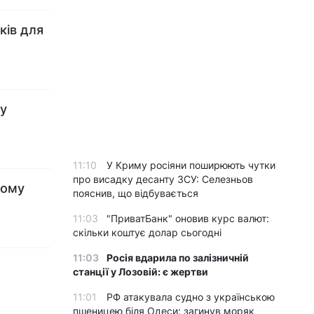
ків для
ту
11:10
У Криму росіяни поширюють чутки
про висадку десанту ЗСУ: Селезньов
ному
пояснив, що відбувається
11:03
"ПриватБанк" оновив курс валют:
скільки коштує долар сьогодні
11:03
Росія вдарила по залізничній
и
станції у Лозовій: є жертви
11:01
РФ атакувала судно з українською
пшеницею біля Одеси: загинув моряк