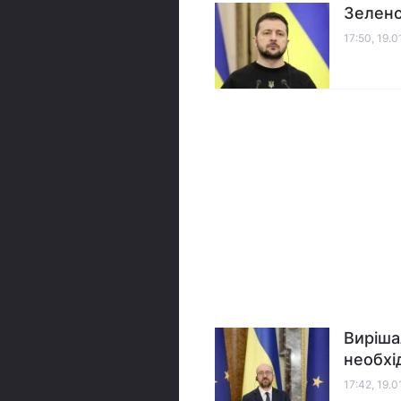
Зеленс
17:50, 19.
Виріша
необхі
17:42, 19.