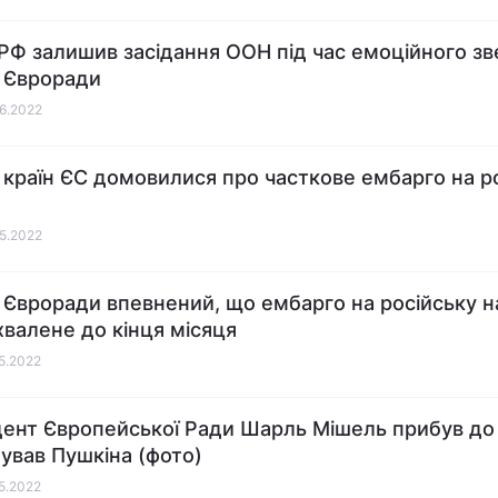
РФ залишив засідання ООН під час емоційного з
 Євроради
06.2022
 країн ЄС домовилися про часткове ембарго на р
05.2022
 Євроради впевнений, що ембарго на російську н
хвалене до кінця місяця
05.2022
ент Європейської Ради Шарль Мішель прибув до 
ував Пушкіна (фото)
05.2022