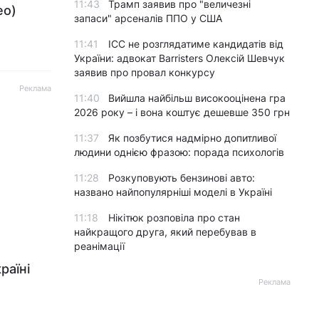
11:43
Трамп заявив про "величезні
ео)
запаси" арсеналів ППО у США
11:41
ICC не розглядатиме кандидатів від
України: адвокат Barristers Олексій Шевчук
заявив про провал конкурсу
Реклама
11:40
Вийшла найбільш високооцінена гра
2026 року – і вона коштує дешевше 350 грн
11:37
Як позбутися надмірно допитливої
людини однією фразою: порада психологів
11:28
Розкуповують бензинові авто:
названо найпопулярніші моделі в Україні
11:18
Нікітюк розповіла про стан
найкращого друга, який перебував в
реанімації
раїні
Реклама