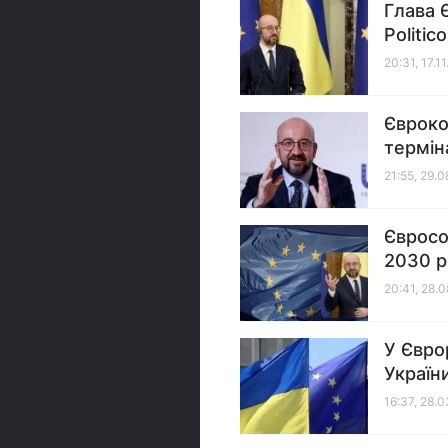
Глава 
Politico
20:31, 17.1
Євроко
термін
21:55, 29.
Євросо
2030 р
20:41, 28.
У Євро
Україн
16:37, 28.