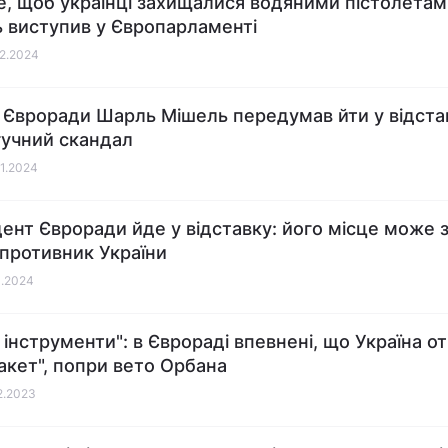
е, щоб українці захищалися водяними пістолетам
 виступив у Європарламенті
02.2024
 Євроради Шарль Мішель передумав йти у відста
гучний скандал
01.2024
ент Євроради йде у відставку: його місце може 
 противник України
1.2024
ні інструменти": в Єврораді впевнені, що Україна 
акет", попри вето Орбана
12.2023