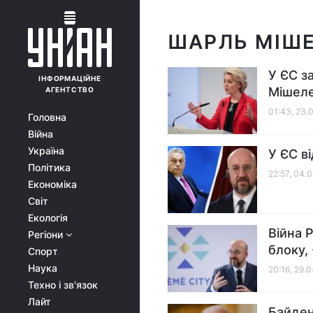
ШАРЛЬ МІШ
У ЄС з
ІНФОРМАЦІЙНЕ
Мішелем
АГЕНТСТВО
01:43, 23.
Головна
Війна
Україна
У ЄС в
Політика
22:57, 04.
Економіка
Світ
Екологія
Війна 
Регіони
блоку,
Спорт
Наука
20:16, 29.
Техно і зв'язок
Лайт
Байден