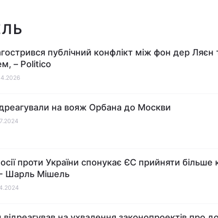
ЕЛЬ
агострився публічний конфлікт між фон дер Ляєн 
, – Politico
04.2026
ідреагували на вояж Орбана до Москви
07.2024
Росії проти України спонукає ЄС прийняти більше 
 - Шарль Мішель
04.2024
 відреагував на ухвалення законопроектів про д