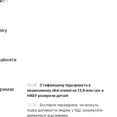
и?":
вку
зайняти
12:35
Стефанішину підозрюють в
отримає
незаконному збагаченні на 13,9 млн грн: в
НАБУ розкрили деталі
12:30
Експерти перевірили, чи можуть
кішки допомогти людям у біді: результати
виявилися жахливими