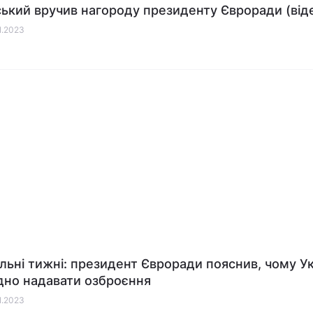
ький вручив нагороду президенту Євроради (від
01.2023
льні тижні: президент Євроради пояснив, чому Ук
дно надавати озброєння
01.2023