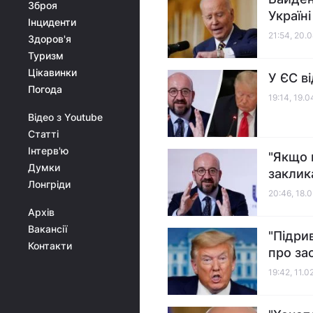
Зброя
Україні
Інциденти
21:54, 20.
Здоров'я
Туризм
Цікавинки
У ЄС в
Погода
19:14, 19.
Відео з Youtube
Статті
Інтерв'ю
"Якщо 
Думки
заклик
Лонгріди
20:46, 18.
Архів
Вакансії
"Підри
Контакти
про за
19:42, 11.