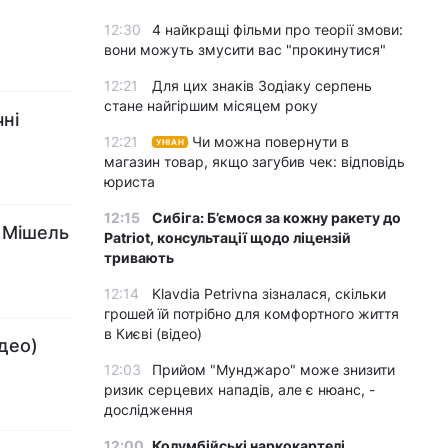
12:30
4 найкращі фільми про теорії змови:
вони можуть змусити вас "прокинутися"
12:21
Для цих знаків Зодіаку серпень
стане найгіршим місяцем року
ні
12:21
Чи можна повернути в
УНІАН
магазин товар, якщо загубив чек: відповідь
юриста
12:15
Сибіга: Б’ємося за кожну ракету до
: Мішель
Patriot, консультації щодо ліцензій
тривають
12:14
Klavdia Petrivna зізналася, скільки
грошей їй потрібно для комфортного життя
в Києві (відео)
део)
12:03
Прийом "Мунджаро" може знизити
ризик серцевих нападів, але є нюанс, -
дослідження
12:00
Колумбійські наркокартелі