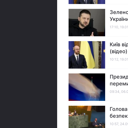
Зеленс
Україн
17:10, 19.0
Київ в
(відео)
10:12, 19.0
Презид
переми
09:34, 06.
Голова
безпе
10:57, 24.