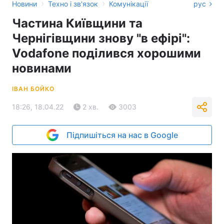
›
›
Новини
Техно і зв'язок
Комунікації
рус
Частина Київщини та
Чернігівщини знову "в ефірі":
Vodafone поділився хорошими
новинами
ІВАН БОЙКО
18:26, 18.04.22
2 хв.
3003
Підпишіться на нас в Google