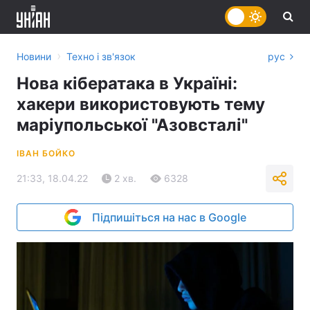
›
Новини
Техно і зв'язок
рус
Нова кібератака в Україні:
хакери використовують тему
маріупольської "Азовсталі"
ІВАН БОЙКО
21:33, 18.04.22
2 хв.
6328
Підпишіться на нас в Google