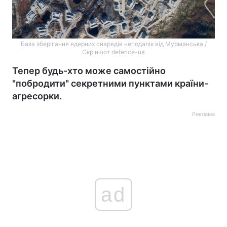
База зберігання ядерних снарядів неподалік від Мурманська /
Скріншот defence-ua
Тепер будь-хто може самостійно
"побродити" секретними пунктами країни-
агресорки.
Реклама
ad