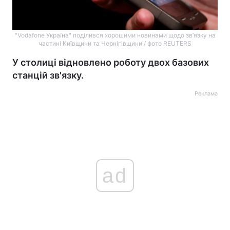
"Vodafone Україна" поділився хорошими новинами щодо зв’язку на
частині Київщини та Чернігівщини / фото REUTERS
У столиці відновлено роботу двох базових
станцій зв'язку.
Реклама
ad