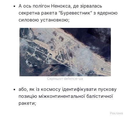
А ось полігон Ненокса, де зірвалась
секретна ракета "Буревестник" з ядерною
силовою установкою;
Скріншот defence-ua
або, як із космосу ідентифікувати пускову
позицію міжконтинентальної балістичної
ракети;
Реклама