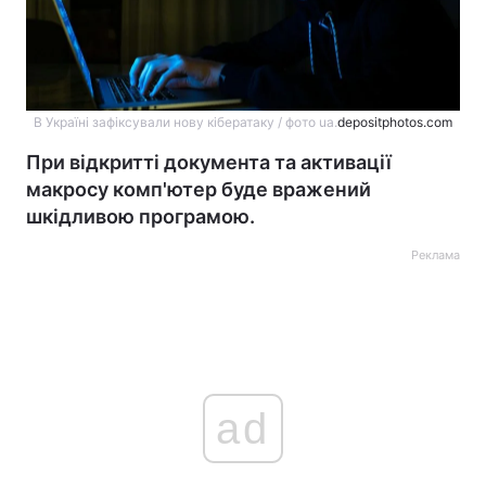
В Україні зафіксували нову кібератаку / фото ua.
depositphotos.com
При відкритті документа та активації
макросу комп'ютер буде вражений
шкідливою програмою.
Реклама
ad