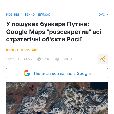
›
Новини
Техно і зв'язок
рус
У пошуках бункера Путіна:
Google Maps "розсекретив" всі
стратегічні об'єкти Росії
ВІОЛЕТТА ОРЛОВА
16:25, 18.04.22
2 хв.
85080
Підпишіться на нас в Google