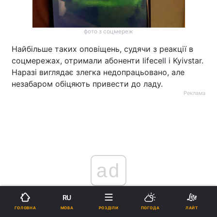
фото з соцмереж
Найбільше таких оповіщень, судячи з реакції в
соцмережах, отримали абоненти lifecell і Kyivstar.
Наразі виглядає злегка недопрацьовано, але
незабаром обіцяють привести до ладу.
Реклама
ad
RU
МОВА
ГОЛОВНА
РОЗДІЛИ
ПОГОДА
ЛАЙТ