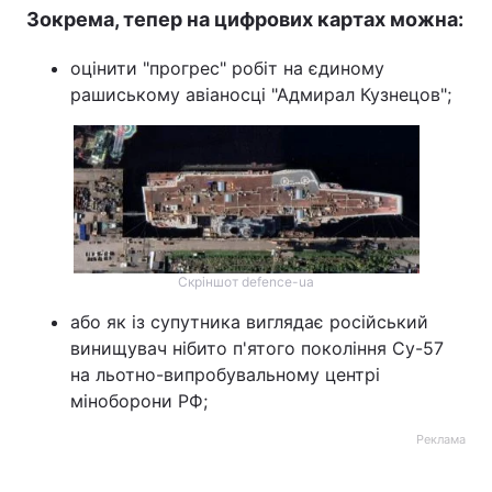
Зокрема, тепер на цифрових картах можна:
оцінити "прогрес" робіт на єдиному
рашиському авіаносці "Адмирал Кузнецов";
Скріншот defence-ua
або як із супутника виглядає російський
винищувач нібито п'ятого покоління Су-57
на льотно-випробувальному центрі
міноборони РФ;
Реклама