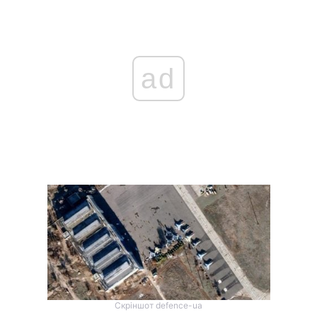
ad
Скріншот defence-ua