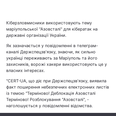
Головна
Війна
Кіберзловмисники використовують тему
маріупольської "Азовсталі" для кібератак на
Україна
Політика
державні організації України.
Економіка
Світ
Як зазначається у повідомленні в телеграм-
каналі Держспецзв'язку, знаючи, як сильно
Спорт
Наука
українці переживають за Маріуполь та його
захисників, ворожі хакери використовують це у
Техно і зв'язок
Лайт
власних інтересах.
Зброя
Інциденти
"CERT-UA, що діє при Держспецзв'язку, виявила
факт поширення небезпечних електронних листів
Здоров'я
Туризм
із темою "Терміново! Деблокація Азовсталі
Терміново! Розблокування "Азовсталі", -
Цікавинки
Погода
наголошується у повідомленні відомства.
Екологія
Регіони