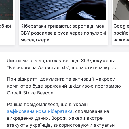
Тема оформлення
абної
Кібератаки тривають: ворог від імені
Google
СБУ розсилає віруси ​​через популярні
російс
месенджери
нажива
Листи мають додаток у вигляді XLS-документа
"Військові на Азовсталі.xls", що містить макрос.
При відкритті документа та активації макросу
комп'ютер буде вражений шкідливою програмою
Cobalt Strike Beacon.
Раніше повідомлялося, що в Україні
зафіксована нова кібератака
, спрямована на
викрадення даних. Ворожі хакери вкотре
атакують українців, використовуючи актуальні