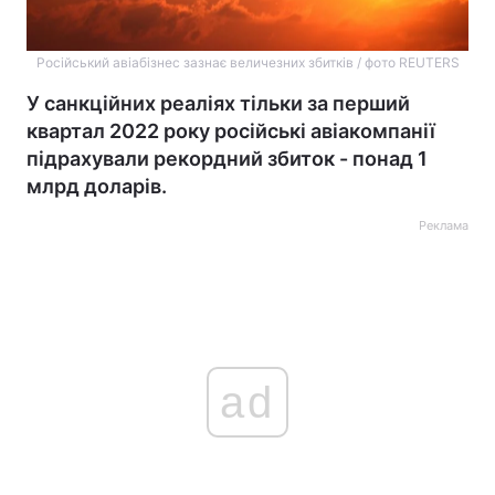
Російський авіабізнес зазнає величезних збитків / фото REUTERS
У санкційних реаліях тільки за перший
квартал 2022 року російські авіакомпанії
підрахували рекордний збиток - понад 1
млрд доларів.
Реклама
ad