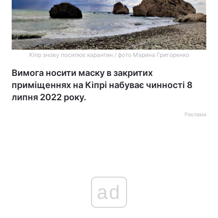
Кіпр знову посилює карантин / фото Марина Григоренко
Вимога носити маску в закритих
приміщеннях на Кіпрі набуває чинності 8
липня 2022 року.
Реклама
ad