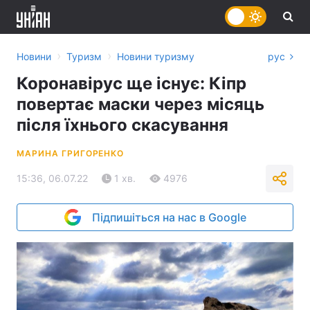
›
›
Новини
Туризм
Новини туризму
рус
Коронавірус ще існує: Кіпр
повертає маски через місяць
після їхнього скасування
МАРИНА ГРИГОРЕНКО
15:36, 06.07.22
1 хв.
4976
Підпишіться на нас в Google