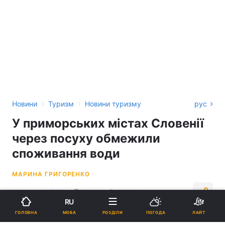
›
›
Новини
Туризм
Новини туризму
рус
У приморських містах Словенії
через посуху обмежили
споживання води
МАРИНА ГРИГОРЕНКО
11:38, 06.07.22
1 хв.
10209
RU
МОВА
ГОЛОВНА
РОЗДІЛИ
ПОГОДА
ЛАЙТ
Підпишіться на нас в Google