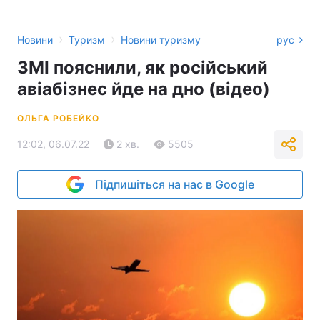
›
›
Новини
Туризм
Новини туризму
рус
ЗМІ пояснили, як російський
авіабізнес йде на дно (відео)
ОЛЬГА РОБЕЙКО
12:02, 06.07.22
2 хв.
5505
Підпишіться на нас в Google