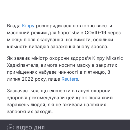
Головна
Війна
Влада
Кіпру
розпорядилася повторно ввести
масочний режим для боротьби з COVID-19 через
Україна
Політика
місяць після скасування цієї вимоги, оскільки
кількість випадків зараження знову зросла.
Економіка
Світ
Як заявив міністр охорони здоров'я Кіпру Міхаліс
Спорт
Наука
Хаджіпантела, вимога носити маску в закритих
приміщеннях набуває чинності в п'ятницю, 8
Техно і зв'язок
Лайт
липня 2022 року, пише
Reuters
.
Зброя
Інциденти
Зазначається, що експерти в галузі охорони
здоров'я рекомендували цей крок після хвилі
Здоров'я
Туризм
заражень людей, які не вживали належних
запобіжних заходів.
Цікавинки
Погода
Екологія
Регіони
ВІДЕО ДНЯ