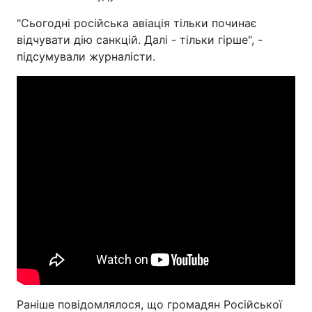
"Сьогодні російська авіація тільки починає
відчувати дію санкцій. Далі - тільки гірше", -
підсумували журналісти.
Раніше повідомлялося, що громадян Російської