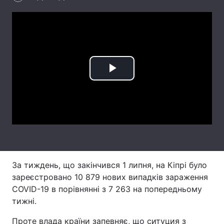
Лонгріди
Відео з Youtube
Статті
Інтерв'ю
Думки
Play
Архів
Вакансії
Video
Контакти
Послуги
За тиждень, що закінчився 1 липня, на Кіпрі було
зареєстровано 10 879 нових випадків зараження
COVID-19 в порівнянні з 7 263 на попередньому
тижні.
Проте влада країни запевняє, що ситуция з