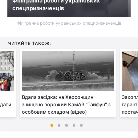
Філігранна роботи українських
спецпризначенців
Філігранна роботи українських спецпризначенців
ЧИТАЙТЕ ТАКОЖ:
Вдала засідка: на Херсонщині
Захоп
 дати
знищено ворожий КамАЗ "Тайфун" з
гарант
особовим складом (відео)
постач