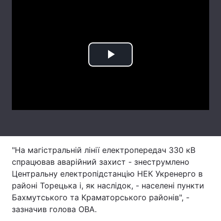
Лонгріди
Відео з Youtube
Статті
Play
Інтерв'ю
Думки
Video
Архів
Вакансії
Контакти
Послуги
"На магістральній лінії електропередач 330 кВ
спрацював аварійний захист - знеструмлено
Центральну електропідстанцію НЕК Укренерго в
районі Торецька і, як наслідок, - населені пункти
Бахмутського та Краматорського районів", -
зазначив голова ОВА.