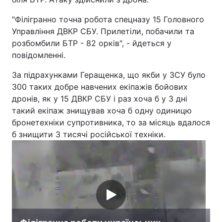
"Філігранно точна робота спецназу 15 Головного
Управління ДВКР СБУ. Прилетіли, побачили та
розбомбили БТР - 82 орків", - йдеться у
повідомленні.
За підрахунками Геращенка, що якби у ЗСУ було
300 таких добре навчених екіпажів бойових
дронів, як у 15 ДВКР СБУ і раз хоча б у 3 дні
такий екіпаж знищував хоча б одну одиницю
бронетехніки супротивника, то за місяць вдалося
б знищити 3 тисячі російської техніки.