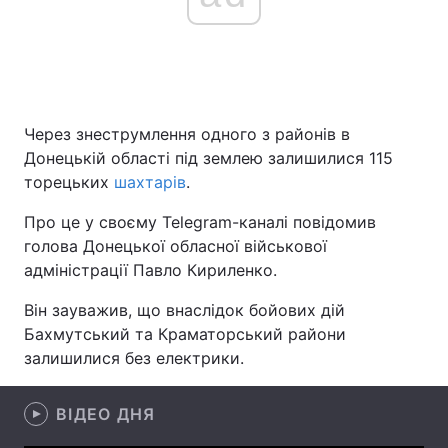
Головна
Війна
Україна
Політика
Через знеструмлення одного з районів в
Донецькій області під землею залишилися 115
Економіка
Світ
торецьких
шахтарів
.
Спорт
Наука
Про це у своєму Telegram-каналі повідомив
голова Донецької обласної військової
Техно і зв'язок
Лайт
адміністрації Павло Кириленко.
Зброя
Інциденти
Він зауважив, що внаслідок бойових дій
Бахмутський та Краматорський райони
Здоров'я
Туризм
залишилися без електрики.
Цікавинки
Погода
ВІДЕО ДНЯ
Екологія
Регіони