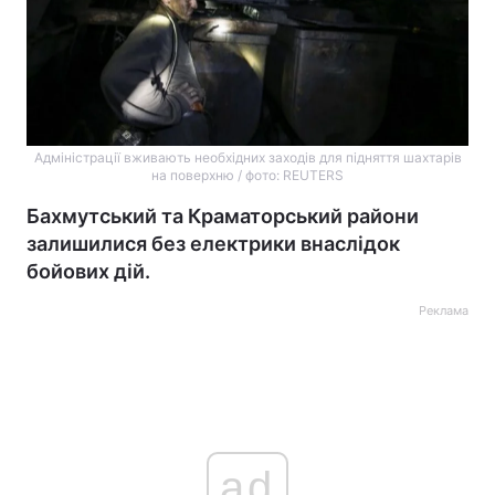
Адміністрації вживають необхідних заходів для підняття шахтарів
на поверхню / фото: REUTERS
Бахмутський та Краматорський райони
залишилися без електрики внаслідок
бойових дій.
Реклама
ad