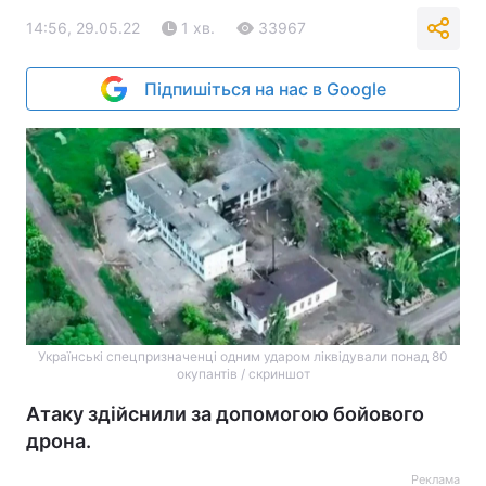
14:56, 29.05.22
1 хв.
33967
Підпишіться на нас в Google
Українські спецпризначенці одним ударом ліквідували понад 80
окупантів / скриншот
Атаку здійснили за допомогою бойового
дрона.
Реклама