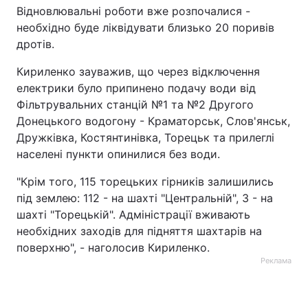
Відновлювальні роботи вже розпочалися -
Тема оформлення
необхідно буде ліквідувати близько 20 поривів
дротів.
Кириленко зауважив, що через відключення
електрики було припинено подачу води від
Фільтрувальних станцій №1 та №2 Другого
Донецького водогону - Краматорськ, Слов'янськ,
Дружківка, Костянтинівка, Торецьк та прилеглі
населені пункти опинилися без води.
"Крім того, 115 торецьких гірників залишились
під землею: 112 - на шахті "Центральній", 3 - на
шахті "Торецькій". Адміністрації вживають
необхідних заходів для підняття шахтарів на
поверхню", - наголосив Кириленко.
Реклама