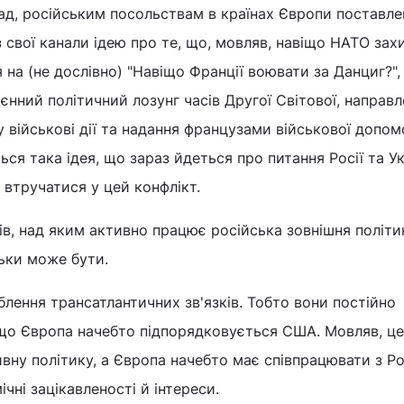
ад, російським посольствам в країнах Європи поставле
 свої канали ідею про те, що, мовляв, навіщо НАТО за
ія на (не дослівно) "Навіщо Франції воювати за Данциг?",
єнний політичний лозунг часів Другої Світової, направ
у військові дії та надання французами військової допом
ся така ідея, що зараз йдеться про питання Росії та Ук
втручатися у цей конфлікт.
мів, над яким активно працює російська зовнішня політи
льки може бути.
лення трансатлантичних зв'язків. Тобто вони постійно
 що Європа начебто підпорядковується США. Мовляв, ц
вну політику, а Європа начебто має співпрацювати з Ро
ічні зацікавленості й інтереси.