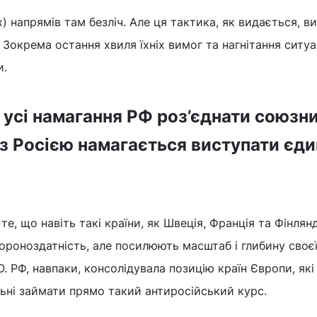
) напрямів там безліч. Але ця тактика, як видається, в
Зокрема остання хвиля їхніх вимог та нагнітання ситуа
и.
 усі намагання РФ роз’єднати союзни
з Росією намагається виступати єд
те, що навіть такі країни, як Швеція, Франція та Фінлянд
роноздатність, але посилюють масштаб і глибину своє
. РФ, навпаки, консолідувала позицію країн Європи, які
льні займати прямо такий антиросійський курс.