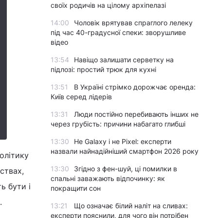
своїх родичів на цілому архіпелазі
14:00
Чоловік врятував спраглого лелеку
під час 40-градусної спеки: зворушливе
відео
13:54
Навіщо залишати серветку на
підлозі: простий трюк для кухні
13:51
В Україні стрімко дорожчає оренда:
Київ серед лідерів
13:31
Люди постійно перебивають інших не
через грубість: причини набагато глибші
13:30
Не Galaxy і не Pixel: експерти
назвали найнадійніший смартфон 2026 року
олітику
13:30
Згідно з фен-шуй, ці помилки в
ствах,
спальні заважають відпочинку: як
ь бути і
покращити сон
.
13:21
Що означає білий наліт на сливах:
експерти пояснили, для чого він потрібен