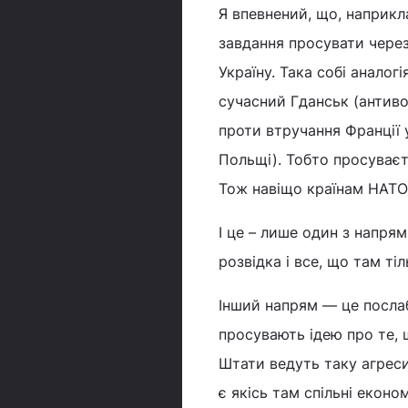
Я впевнений, що, наприкл
завдання просувати через
Україну. Така собі аналог
сучасний Гданськ (антиво
проти втручання Франції 
Польщі). Тобто просуваєть
Тож навіщо країнам НАТО 
І це – лише один з напря
розвідка і все, що там ті
Інший напрям — це послаб
просувають ідею про те,
Штати ведуть таку агреси
є якісь там спільні економ