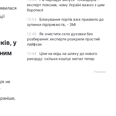
експерт пояснив, чому Україні важко з цим
иявилася
боротися
ції
12:53
Блокування портів вже призвело до
зупинки підприємств, - ЗМІ
12:46
Як очистити скло духовки без
розбирання: експерти розкрили простий
ків, у
лайфхак
иним
12:44
Ціни на мідь на шляху до нового
рекорду: скільки коштує метал тепер
Реклама
ія не
ї
 раніше,