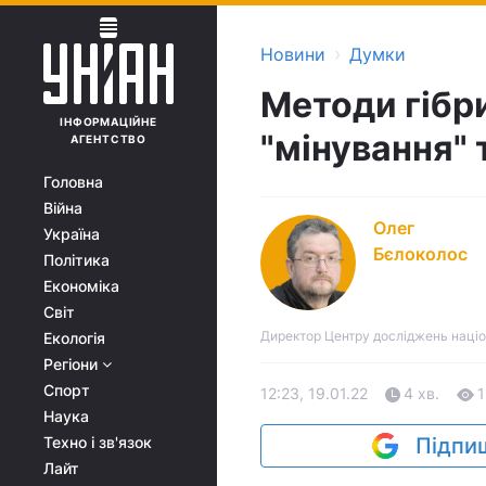
›
Новини
Думки
Методи гібри
ІНФОРМАЦІЙНЕ
"мінування" 
АГЕНТСТВО
Головна
Війна
Олег
Україна
Бєлоколос
Політика
Економіка
Світ
Директор Центру досліджень націон
Екологія
Регіони
Спорт
12:23, 19.01.22
4 хв.
1
Наука
Техно і зв'язок
Підпиш
Лайт