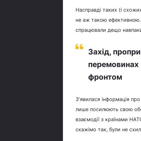
Насправді таких (і схожих
не аж такою ефективною. 
спрацювали дещо навпак
Захід, пропри
перемовинах 
фронтом
З'явилася інформація про 
лише посилюють свою обо
взаємодії з країнами НАТО
скажімо так, були не схи