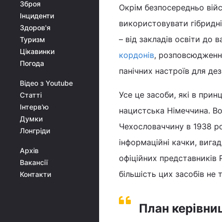
Зброя
Окрім безпосередньо війс
Інциденти
використовувати гібридні
Здоров'я
– від закладів освіти до
Туризм
Цікавинки
кордонів
, розповсюдження
Погода
панічних настроїв для дез
Відео з Youtube
Усе це засоби, які в прин
Статті
Інтерв'ю
нацистська Німеччина. Во
Думки
Чехословаччину в 1938 ро
Лонгріди
інформаційні качки, вига
Архів
офіційних представників Р
Вакансії
більшість цих засобів не т
Контакти
План керівниц