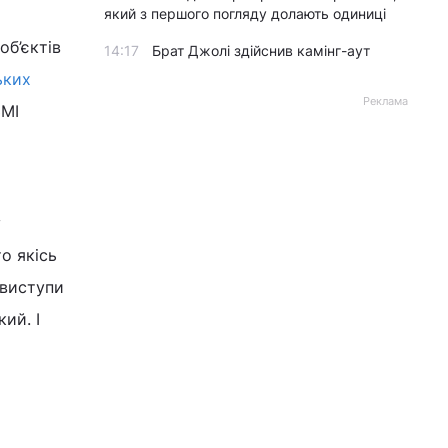
який з першого погляду долають одиниці
об’єктів
14:17
Брат Джолі здійснив камінг-аут
ьких
Реклама
ЗМІ
у
о якісь
 виступи
ий. І