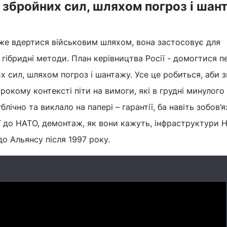
 збройних сил, шляхом погроз і шан
оже вдертися військовим шляхом, вона застосовує для
гібридні методи. План керівництва Росії - домогтися 
х сил, шляхом погроз і шантажу. Усе це робиться, аби з
широкому контексті піти на вимоги, які в грудні минулого
лічно та виклало на папері – гарантії, ба навіть зобов’
ії до НАТО, демонтаж, як вони кажуть, інфраструктури 
до Альянсу після 1997 року.