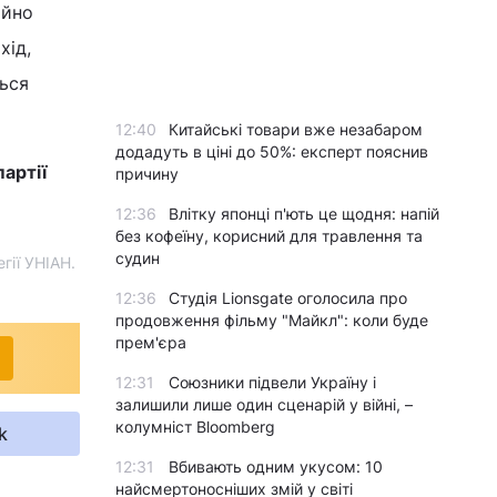
ійно
хід,
ться
12:40
Китайські товари вже незабаром
додадуть в ціні до 50%: експерт пояснив
артії
причину
12:36
Влітку японці п'ють це щодня: напій
без кофеїну, корисний для травлення та
судин
гії УНІАН.
12:36
Студія Lionsgate оголосила про
продовження фільму "Майкл": коли буде
прем'єра
12:31
Союзники підвели Україну і
залишили лише один сценарій у війні, –
колумніст Bloomberg
k
12:31
Вбивають одним укусом: 10
найсмертоносніших змій у світі