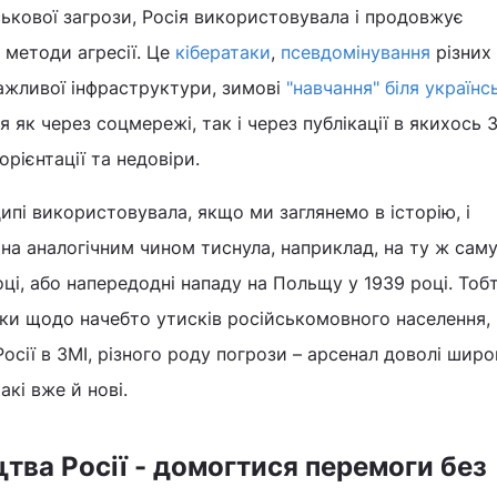
ькової загрози, Росія використовувала і продовжує
 методи агресії. Це
кібератаки
,
псевдомінування
різних 
 важливої інфраструктури, зимові
"навчання" біля українс
 як через соцмережі, так і через публікації в якихось 
орієнтації та недовіри.
ципі використовувала, якщо ми заглянемо в історію, і
на аналогічним чином тиснула, наприклад, на ту ж сам
ці, або напередодні нападу на Польщу у 1939 році. Тобт
дки щодо начебто утисків російськомовного населення,
осії в ЗМІ, різного роду погрози – арсенал доволі широк
акі вже й нові.
тва Росії - домогтися перемоги без