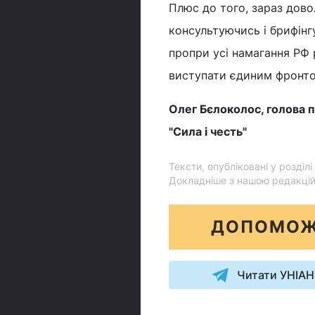
Плюс до того, зараз дов
консультуючись і брифінг
пропри усі намагання РФ 
виступати єдиним фронто
Олег Бєлоколос, голова п
"Сила і честь"
Тексти, опубліковані у розділ
Докладніше з нашою редакці
ДОПОМОЖ
Читати УНІАН