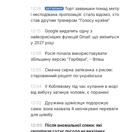
12:18
Торт заввишки понад метр
АКТУАЛЬНО
і несподівана пропозиція: стало відомо, хто
став другим тренером "Голосу країни"
12:15
Google видалить одну з
найкорисніших функцій Gmail: що зміниться
у 2027 році
12:08
Росія почала використовувати
збільшену версію "Гербери", - Флеш
12:05
Смачна сирна запіканка з рисом:
старовинний рецепт по-українськи
12:04
У Коблевому під час купання в морі
від вибуху загинув чоловік, є поранені
12:02
Дружина щомісяця подорожує
сама: вона назвала 4 неочікувані переваги
для шлюбу
12:00
Після аномальної спеки: які
сюрпризи готує погода на вихідних