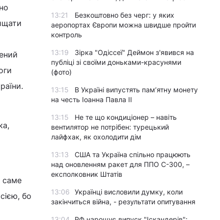
но
13:21
Безкоштовно без черг: у яких
хищати
аеропортах Європи можна швидше пройти
контроль
13:19
Зірка "Одіссеї" Деймон з'явився на
лений
публіці зі своїми доньками-красунями
оги
(фото)
раїни.
13:15
В Україні випустять пам’ятну монету
на честь Іоанна Павла II
13:15
Не те що кондиціонер – навіть
ка,
вентилятор не потрібен: турецький
лайфхак, як охолодити дім
13:13
США та Україна спільно працюють
над оновленням ракет для ППО С-300, –
експолковник Штатів
е саме
13:06
Українці висловили думку, коли
сією, бо
закінчиться війна, - результати опитування
13:04
РФ нарощує випуск "Іскандерів":