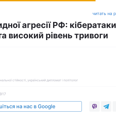
читать на 
дної агресії РФ: кібератаки
та високий рівень тривоги
альної стійкості, український дипломат і політолог
917
іться на нас в Google