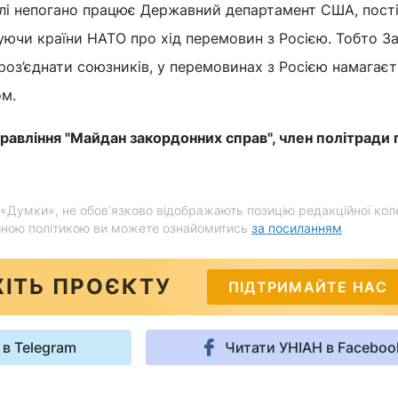
олі непогано працює Державний департамент США, пост
уючи країни НАТО про хід перемовин з Росією. Тобто За
роз’єднати союзників, у перемовинах з Росією намагає
м.
равління "Майдан закордонних справ", член політради п
і «Думки», не обов’язково відображають позицію редакційної коле
йною політикою ви можете ознайомитись
за посиланням
ІТЬ ПРОЄКТУ
ПІДТРИМАЙТЕ НАС
 в Telegram
Читати УНІАН в Faceboo