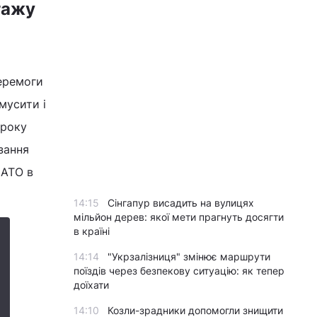
тажу
перемоги
мусити і
 року
язання
НАТО в
14:15
Сінгапур висадить на вулицях
мільйон дерев: якої мети прагнуть досягти
в країні
14:14
"Укрзалізниця" змінює маршрути
поїздів через безпекову ситуацію: як тепер
доїхати
14:10
Козли-зрадники допомогли знищити