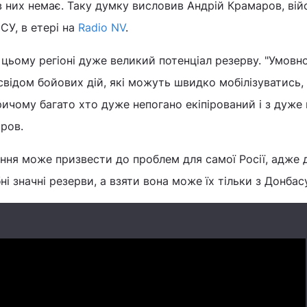
 них немає. Таку думку висловив Андрій Крамаров, ві
СУ, в етері на
Radio NV
.
в цьому регіоні дуже великий потенціал резерву. "Умовн
свідом бойових дій, які можуть швидко мобілізуватись,
Причому багато хто дуже непогано екіпірований і з дуже
аров.
ення може призвести до проблем для самої Росії, адже 
бні значні резерви, а взяти вона може їх тільки з Донбас