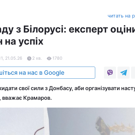
читать на 
ду з Білорусі: експерт оцін
 на успіх
11, 21.05.26
2 хв.
1780
іться на нас в Google
идати свої сили з Донбасу, аби організувати наст
і, вважає Крамаров.