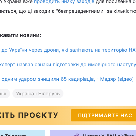
о Україна вже
проводить низку заходів
для посилення б
чається, що ці заходи є "безпрецедентними" за кількіст
кавити новини:
 до України через дрони, які залітають на територію Н
експерт назвав ознаки підготовки до ймовірного наступ
 одним ударом знищили 65 кадирівців, - Мадяр (відео)
їні
Україна і Білорусь
ІТЬ ПРОЄКТУ
ПІДТРИМАЙТЕ НАС