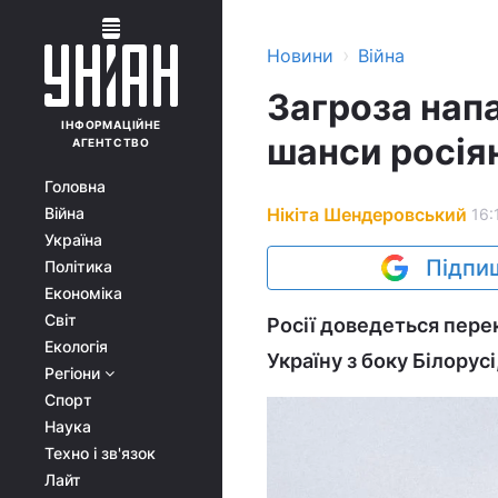
›
Новини
Війна
Загроза напа
ІНФОРМАЦІЙНЕ
шанси росіян
АГЕНТСТВО
Головна
Нікіта Шендеровський
Війна
16:
Україна
Підпиш
Політика
Економіка
Світ
Росії доведеться перек
Екологія
Україну з боку Білорус
Регіони
Спорт
Наука
Техно і зв'язок
Лайт