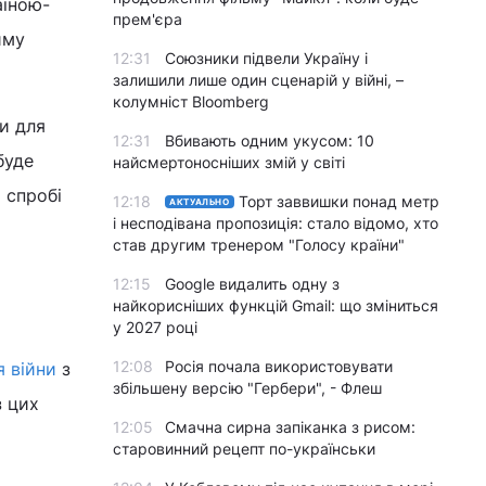
аїною-
прем'єра
иму
12:31
Союзники підвели Україну і
залишили лише один сценарій у війні, –
колумніст Bloomberg
и для
12:31
Вбивають одним укусом: 10
буде
найсмертоносніших змій у світі
 спробі
12:18
Торт заввишки понад метр
АКТУАЛЬНО
і несподівана пропозиція: стало відомо, хто
став другим тренером "Голосу країни"
12:15
Google видалить одну з
найкорисніших функцій Gmail: що зміниться
у 2027 році
12:08
Росія почала використовувати
я війни
з
збільшену версію "Гербери", - Флеш
з цих
12:05
Смачна сирна запіканка з рисом:
старовинний рецепт по-українськи