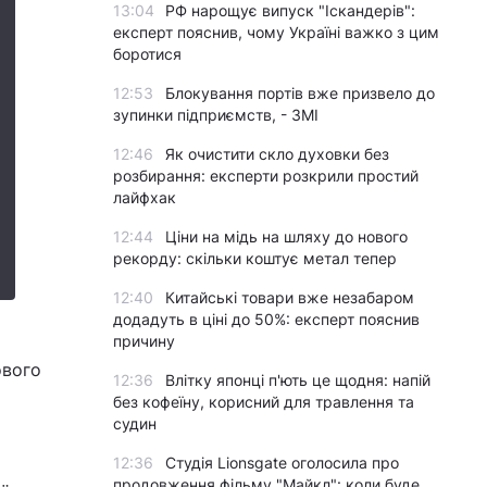
13:04
РФ нарощує випуск "Іскандерів":
експерт пояснив, чому Україні важко з цим
боротися
12:53
Блокування портів вже призвело до
зупинки підприємств, - ЗМІ
12:46
Як очистити скло духовки без
розбирання: експерти розкрили простий
лайфхак
12:44
Ціни на мідь на шляху до нового
рекорду: скільки коштує метал тепер
12:40
Китайські товари вже незабаром
додадуть в ціні до 50%: експерт пояснив
причину
ового
12:36
Влітку японці п'ють це щодня: напій
без кофеїну, корисний для травлення та
судин
12:36
Студія Lionsgate оголосила про
продовження фільму "Майкл": коли буде