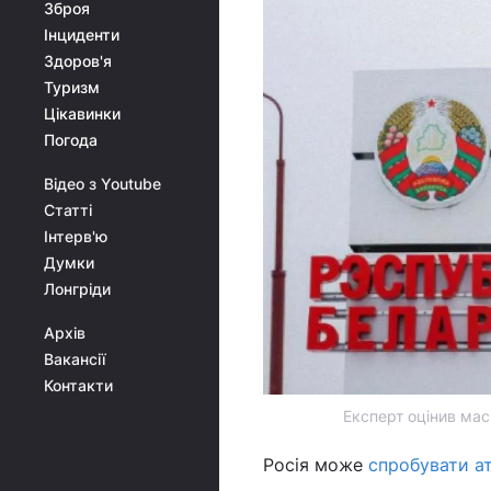
Зброя
Інциденти
Здоров'я
Туризм
Цікавинки
Погода
Відео з Youtube
Статті
Інтерв'ю
Думки
Лонгріди
Архів
Вакансії
Контакти
Експерт оцінив мас
Росія може
спробувати а