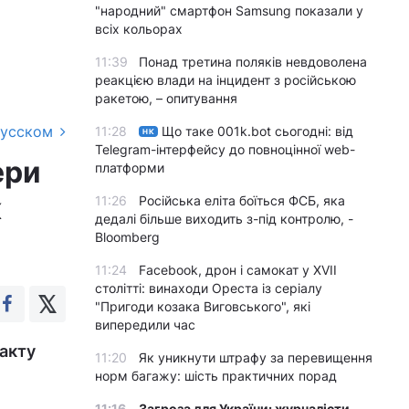
"народний" смартфон Samsung показали у
всіх кольорах
11:39
Понад третина поляків невдоволена
реакцією влади на інцидент з російською
ракетою, – опитування
русском
11:28
Що таке 001k.bot сьогодні: від
НК
Telegram-інтерфейсу до повноцінної web-
ери
платформи
к
11:26
Російська еліта боїться ФСБ, яка
дедалі більше виходить з-під контролю, -
Bloomberg
11:24
Facebook, дрон і самокат у XVII
столітті: винаходи Ореста із серіалу
"Пригоди козака Виговського", які
випередили час
акту
11:20
Як уникнути штрафу за перевищення
норм багажу: шість практичних порад
11:16
Загроза для України: журналісти