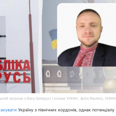
штаб загрози з боку Білорусі / колаж УНІАН, фото Reuters, УНІАН
такувати
Україну з північних кордонів, однак потенціалу