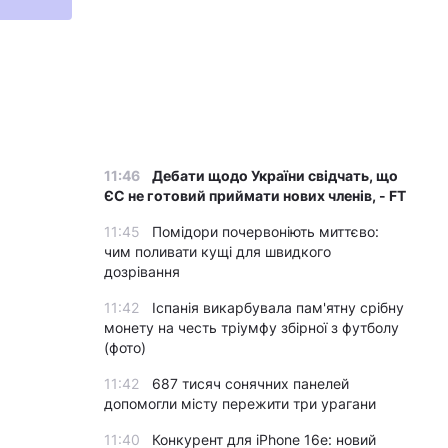
11:46
Дебати щодо України свідчать, що
ЄС не готовий приймати нових членів, - FT
11:45
Помідори почервоніють миттєво:
чим поливати кущі для швидкого
дозрівання
11:42
Іспанія викарбувала пам'ятну срібну
монету на честь тріумфу збірної з футболу
(фото)
11:42
687 тисяч сонячних панелей
допомогли місту пережити три урагани
11:40
Конкурент для iPhone 16e: новий