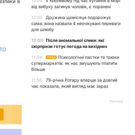
12:04
У Коблевому під час купання в морі
езпеки в
від вибуху загинув чоловік, є поранені
ю
12:02
Дружина щомісяця подорожує
сама: вона назвала 4 неочікувані переваги
для шлюбу
12:00
Після аномальної спеки: які
сюрпризи готує погода на вихідних
АТО
11:58
Психологічні пастки та трюки
УНІАН
супермаркетів: як нас змушують платити
у
більше
11:50
79-річна Ротару вперше за довгий
час показала, який вигляд має зараз
Реклама