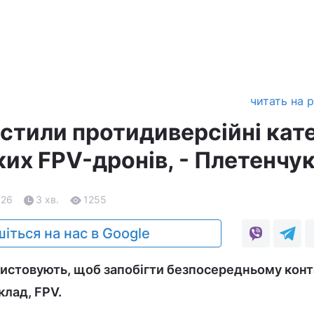
читать на 
истили протидиверсійні кат
ких FPV-дронів, - Плетенчу
.26
3 хв.
1255
іться на нас в Google
ристовують, щоб запобігти безпосередньому конт
клад, FPV.