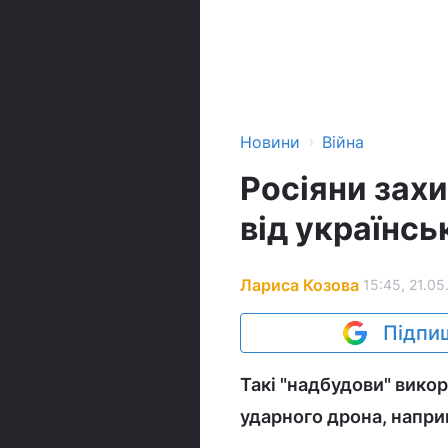
›
Новини
Війна
Росіяни зах
від українсь
Лариса Козова
15:45, 21.05
Підпиш
Такі "надбудови" вико
ударного дрона, напри