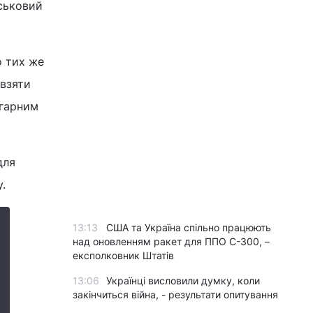
йськовий
о тих же
 взяти
 гарним
для
у.
13:13
США та Україна спільно працюють
над оновленням ракет для ППО С-300, –
експолковник Штатів
13:06
Українці висловили думку, коли
закінчиться війна, - результати опитування