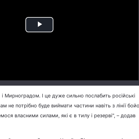
Play
Video
 і Мирноградом. І це дуже сильно послабить російські
ам не потрібно буде виймати частини навіть з лінії бой
мося власними силами, які є в тилу і резерві", – додав