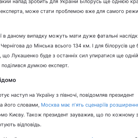
акий напад зробить для України Білорусь ще однією кр
ку експерта, може стати проблемою вже для самого реж
ії в даному випадку можуть мати дуже фатальні наслідк
Чернігова до Мінська всього 134 км. І для білорусів це 
, що Лукашенко буде з останніх сил упиратися ще одній
– поділився думкою експерт.
відомо
отує наступ на Україну з півночі, повідомляв президент
а його словами,
Москва має пʼять сценаріїв розширенн
ідомо Києву. Також президент зауважив, що по кожному 
отують відповідь.