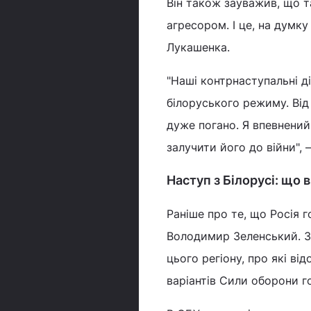
Він також зауважив, що т
агресором. І це, на дум
Лукашенка.
"Наші контрнаступальні д
білоруського режиму. Від 
дуже погано. Я впевнений
залучити його до війни", 
Наступ з Білорусі: що 
Раніше про те, що Росія г
Володимир Зеленський. З
цього регіону, про які в
варіантів Сили оборони г