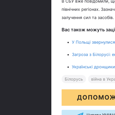
В СБУ вже повідомили, щ
північних регіонах. Зазна
залучення сил та засобів.
Вас також можуть заці
У Польщі звернулися
Загроза з Білорусі: 
Українські дронщики
Білорусь
війна в Укра
ДОПОМОЖ