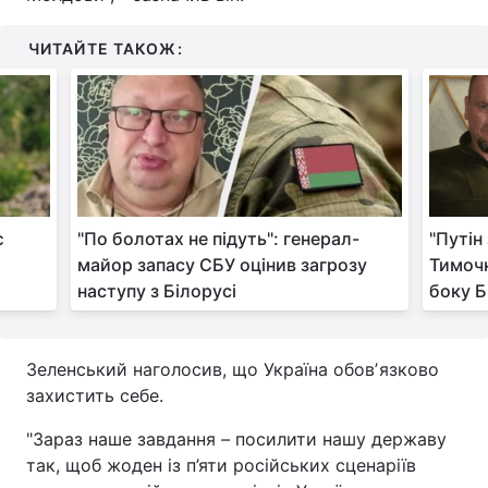
ЧИТАЙТЕ ТАКОЖ:
є
"По болотах не підуть": генерал-
"Путін
майор запасу СБУ оцінив загрозу
Тимочк
наступу з Білорусі
боку Б
Зеленський наголосив, що Україна обовʼязково
захистить себе.
"Зараз наше завдання – посилити нашу державу
так, щоб жоден із п’яти російських сценаріїв