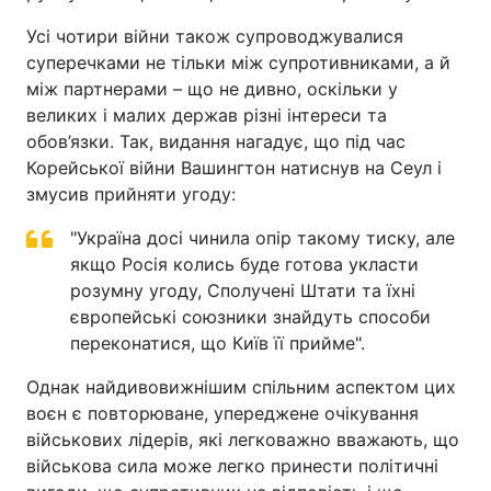
Усі чотири війни також супроводжувалися
суперечками не тільки між супротивниками, а й
між партнерами – що не дивно, оскільки у
великих і малих держав різні інтереси та
обов’язки. Так, видання нагадує, що під час
Корейської війни Вашингтон натиснув на Сеул і
змусив прийняти угоду:
"Україна досі чинила опір такому тиску, але
якщо Росія колись буде готова укласти
розумну угоду, Сполучені Штати та їхні
європейські союзники знайдуть способи
переконатися, що Київ її прийме".
Однак найдивовижнішим спільним аспектом цих
воєн є повторюване, упереджене очікування
військових лідерів, які легковажно вважають, що
військова сила може легко принести політичні