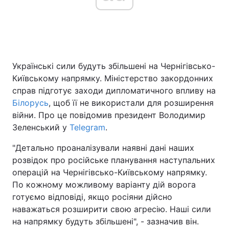
Головна
Війна
Українські сили будуть збільшені на Чернігівсько-
Україна
Політика
Київському напрямку. Міністерство закордонних
Економіка
Світ
справ підготує заходи дипломатичного впливу на
Білорусь
, щоб її не використали для розширення
Спорт
Наука
війни. Про це повідомив президент Володимир
Зеленський у
Telegram
.
Техно і зв'язок
Лайт
"Детально проаналізували наявні дані наших
Зброя
Інциденти
розвідок про російське планування наступальних
операцій на Чернігівсько-Київському напрямку.
Здоров'я
Туризм
По кожному можливому варіанту дій ворога
готуємо відповіді, якщо росіяни дійсно
Цікавинки
Погода
наважаться розширити свою агресію. Наші сили
на напрямку будуть збільшені", - зазначив він.
Екологія
Регіони