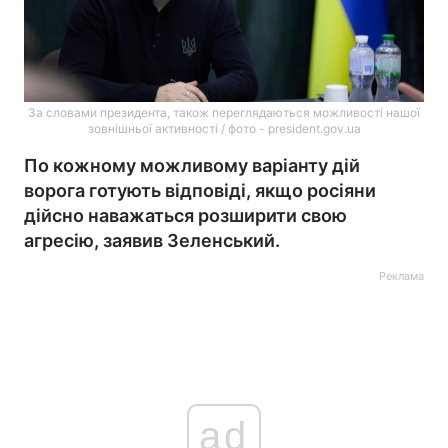
За словами президента, також переглядаються можливості нашої
зовнішньої активності / фото - president.gov.ua
По кожному можливому варіанту дій
ворога готують відповіді, якщо росіяни
дійсно наважаться розширити свою
агресію, заявив Зеленський.
Реклама
ad