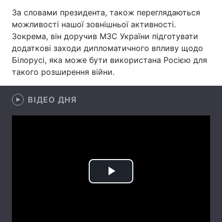
За словами президента, також переглядаються
Лонгріди
можливості нашої зовнішньої активності.
Зокрема, він доручив МЗС України підготувати
Відео з Youtube
Статті
додаткові заходи дипломатичного впливу щодо
Білорусі, яка може бути використана Росією для
Інтерв'ю
Думки
такого розширення війни.
Архів
Вакансії
ВІДЕО ДНЯ
Контакти
Послуги
Play
Video