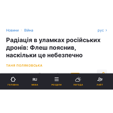
›
Новини
Війна
рус
Радіація в уламках російських
дронів: Флеш пояснив,
наскільки це небезпечно
ТАНЯ ПОЛЯКОВСЬКА
13:09, 20.05.26
4 хв.
2995
УНІАН
RU
МОВА
ГОЛОВНА
РОЗДІЛИ
ПОГОДА
ЛАЙТ
Підпишіться на нас в Google