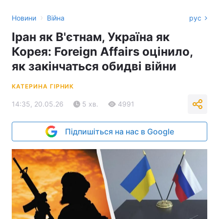
›
Новини
Війна
рус
Іран як В'єтнам, Україна як
Корея: Foreign Affairs оцінило,
як закінчаться обидві війни
КАТЕРИНА ГІРНИК
14:35, 20.05.26
5 хв.
4991
Підпишіться на нас в Google