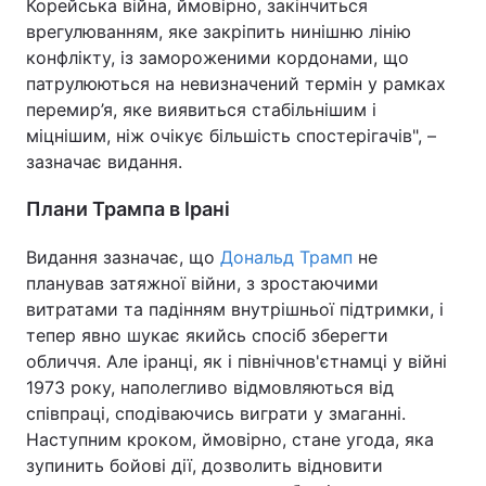
Корейська війна, ймовірно, закінчиться
врегулюванням, яке закріпить нинішню лінію
конфлікту, із замороженими кордонами, що
патрулюються на невизначений термін у рамках
перемир’я, яке виявиться стабільнішим і
міцнішим, ніж очікує більшість спостерігачів", –
зазначає видання.
Плани Трампа в Ірані
Видання зазначає, що
Дональд Трамп
не
планував затяжної війни, з зростаючими
витратами та падінням внутрішньої підтримки, і
тепер явно шукає якийсь спосіб зберегти
обличчя. Але іранці, як і північнов'єтнамці у війні
1973 року, наполегливо відмовляються від
співпраці, сподіваючись виграти у змаганні.
Наступним кроком, ймовірно, стане угода, яка
зупинить бойові дії, дозволить відновити