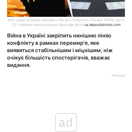
Між цими чотирма війнами є багато спільного / Колаж УНІАН, фото
22-ї окремої механізованої бригади, фото
ua.depositphotos.com
Війна в Україні закріпить нинішню лінію
конфлікту в рамках перемир'я, яке
виявиться стабільнішим і міцнішим, ніж
очікує більшість спостерігачів, вважає
видання.
Реклама
ad