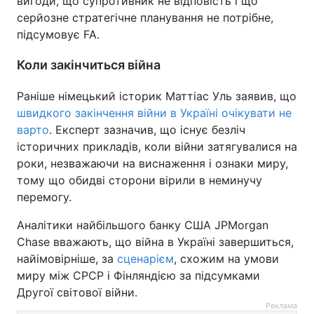
вигоди, що супротивник не відповість і що
серйозне стратегічне планування не потрібне,
підсумовує FA.
Коли закінчиться війна
Раніше німецький історик Маттіас Уль заявив, що
швидкого закінчення війни в Україні очікувати не
варто
. Експерт зазначив, що існує безліч
історичних прикладів, коли війни затягувалися на
роки, незважаючи на виснаження і ознаки миру,
тому що обидві сторони вірили в неминучу
перемогу.
Аналітики найбільшого банку США JPMorgan
Chase вважають, що війна в Україні завершиться,
найімовірніше, за
сценарієм
, схожим на умови
миру між СРСР і Фінляндією за підсумками
Другої світової війни.
Реклама