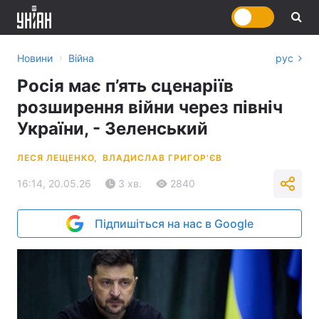
›
Новини
Війна
рус
Росія має п’ять сценаріїв
розширення війни через північ
України, - Зеленський
ЛЕСЯ ЛЕЩЕНКО,
ВЛАДИСЛАВ ГРИГОР'ЄВ
16:14, 20.05.26
3 хв.
2840
Підпишіться на нас в Google