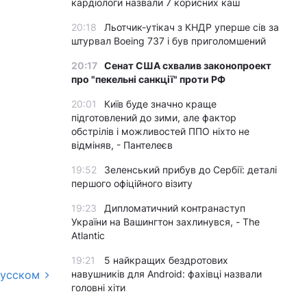
кардіологи назвали 7 корисних каш
20:18
Льотчик-утікач з КНДР уперше сів за
штурвал Boeing 737 і був приголомшений
20:17
Сенат США схвалив законопроект
про "пекельні санкції" проти РФ
20:01
Київ буде значно краще
підготовлений до зими, але фактор
обстрілів і можливостей ППО ніхто не
відміняв, - Пантелеєв
19:52
Зеленський прибув до Сербії: деталі
першого офіційного візиту
19:23
Дипломатичний контранаступ
України на Вашингтон захлинувся, - The
Atlantic
19:21
5 найкращих бездротових
русском
навушників для Android: фахівці назвали
головні хіти