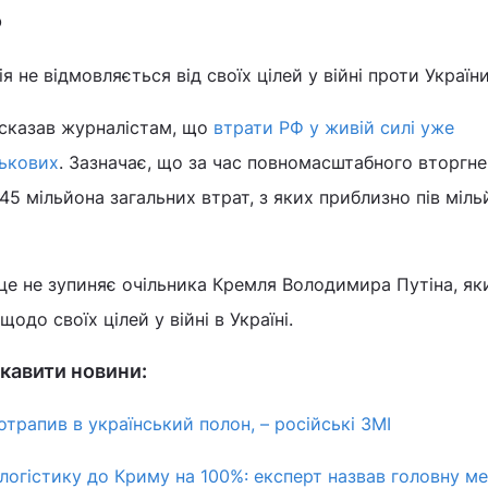
Ф
я не відмовляється від своїх цілей у війні проти України
сказав журналістам, що
втрати РФ у живій силі уже
ськових
. Зазначає, що за час повномасштабного вторгн
 1,45 мільйона загальних втрат, з яких приблизно пів міл
це не зупиняє очільника Кремля Володимира Путіна, як
до своїх цілей у війні в Україні.
кавити новини:
трапив в український полон, – російські ЗМІ
 логістику до Криму на 100%: експерт назвав головну м