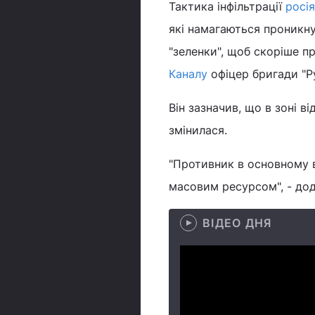
Тактика інфільтрації
росі
які намагаються проникну
"зеленки", щоб скоріше п
Каналу
офіцер бригади "Ру
Він зазначив, що в зоні в
змінилася.
"Противник в основному в
масовим ресурсом", - дод
ВІДЕО ДНЯ