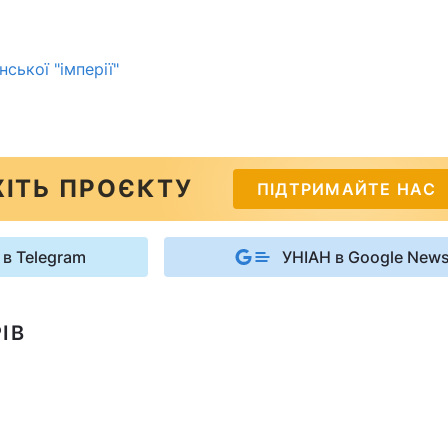
ської "імперії"
ІТЬ ПРОЄКТУ
ПІДТРИМАЙТЕ НАС
 в Telegram
УНІАН в Google New
ІВ