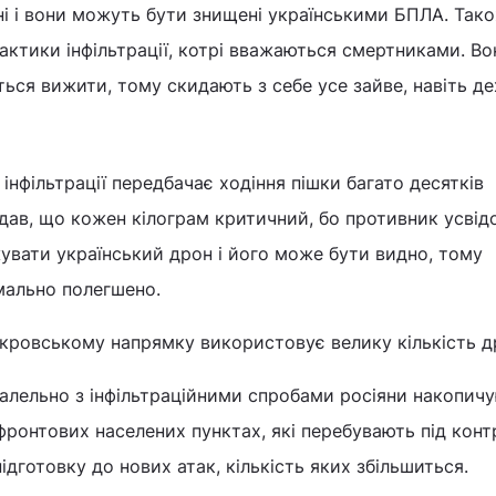
ні і вони можуть бути знищені українськими БПЛА. Також
тактики інфільтрації, котрі вважаються смертниками. Во
ться вижити, тому скидають з себе усе зайве, навіть д
інфільтрації передбачає ходіння пішки багато десятків
дав, що кожен кілограм критичний, бо противник усвід
вати український дрон і його може бути видно, тому
мально полегшено.
кровському напрямку використовує велику кількість др
алельно з інфільтраційними спробами росіяни накопич
ифронтових населених пунктах, які перебувають під кон
підготовку до нових атак, кількість яких збільшиться.