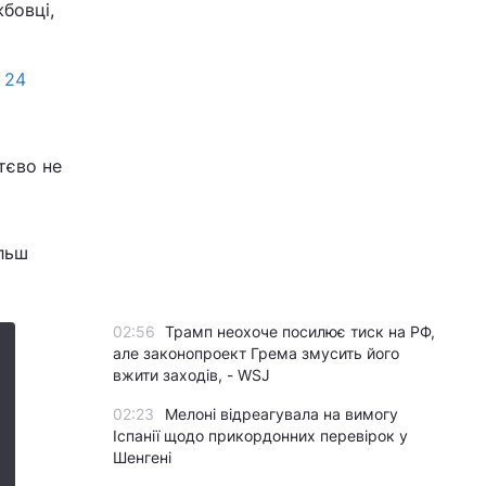
бовці,
і
24
ттєво не
ільш
02:56
Трамп неохоче посилює тиск на РФ,
але законопроект Грема змусить його
вжити заходів, - WSJ
02:23
Мелоні відреагувала на вимогу
Іспанії щодо прикордонних перевірок у
Шенгені