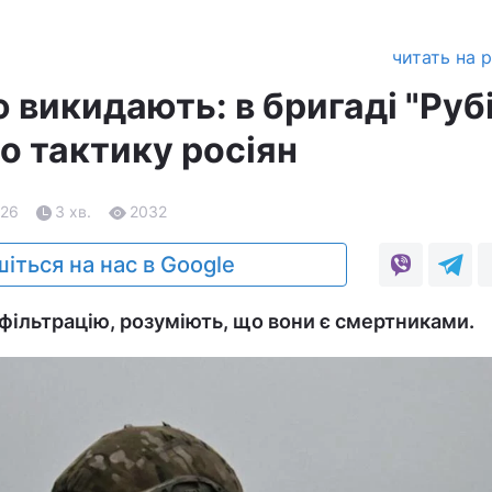
читать на 
 викидають: в бригаді "Руб
о тактику росіян
.26
3 хв.
2032
іться на нас в Google
інфільтрацію, розуміють, що вони є смертниками.