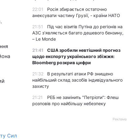
22:01
Росія збирається остаточно
анексувати частину Грузії, - країни НАТО
.
21:51
Під час візитів Путіна до регіонів на
АЗС з’являється багато дешевого бензину,
– Le Monde
ення
21:41
США зробили невтішний прогноз
ьйона
щодо експорту українського збіжжя:
Bloomberg розкрив цифри
21:32
В результаті атаки РФ знищено
найбільший склад засобів індивідуального
ий
захисту
21:21
РЕБ не замінить "Петріоти": Флеш
розповів про найбільшу небезпеку
Реклама
ету Сил