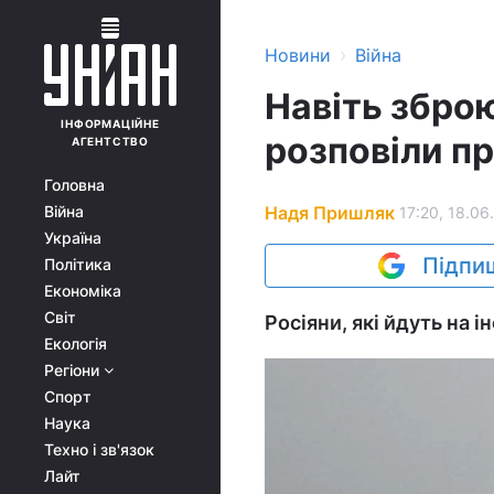
›
Новини
Війна
Навіть зброю
ІНФОРМАЦІЙНЕ
розповіли пр
АГЕНТСТВО
Головна
Надя Пришляк
Війна
17:20, 18.06
Україна
Підпиш
Політика
Економіка
Світ
Росіяни, які йдуть на 
Екологія
Регіони
Спорт
Наука
Техно і зв'язок
Лайт