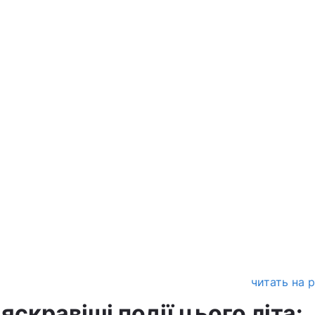
читать на 
яскравіші події цього літа: