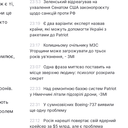
23:53
Зеленський відреагував на
 є ті,
ухвалення Сенатом США законопроєкту
ни це
щодо санкцій проти РФ
ехто
23:19
Є два варіанти: експерт назвав
країни, які можуть допомогти Україні з
ракетами до Patriot
23:17
Колишньому очільнику МЗС
Угорщини може загрожувати до трьох
омлює,
років ув'язнення, - ЗМІ
23:07
Одна фраза миттєво поставить на
місце зверхню людину: психолог розкрила
секрет
онів.
22:33
Над ремонтною базою систем Patriot
у Німеччині літали підозрілі дрони, -ЗМІ
ують
22:31
У сумнозвісних Boeing-737 виявили
ще одну проблему
тролем
22:12
Росія нарешті повертає свій ядерний
крейсер за $5 млрд, але є проблема