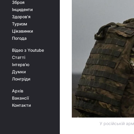
Зброя
Інциденти
Здоров'я
Туризм
Цікавинки
Погода
Відео з Youtube
Статті
Інтерв'ю
Думки
Лонгріди
Архів
Вакансії
Контакти
У російській арм