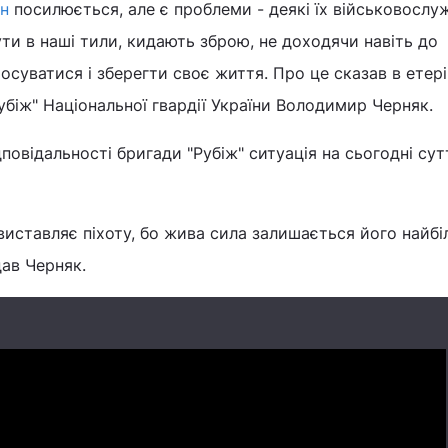
ян
посилюється, але є проблеми - деякі їх військовослуж
ти в наші тили, кидають зброю, не доходячи навіть до
росуватися і зберегти своє життя. Про це сказав в етер
біж" Національної гвардії України Володимир Черняк.
ідповідальності бригади "Рубіж" ситуація на сьогодні су
иставляє піхоту, бо жива сила залишається його найб
ав Черняк.