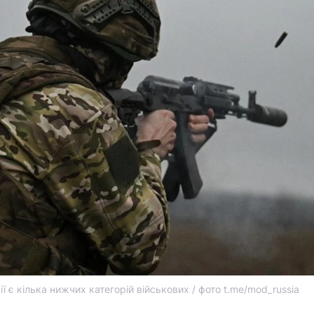
ії є кілька нижчих категорій військових / фото t.me/mod_russia