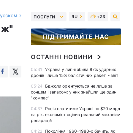
русском
RU
+23
ПОСЛУГИ
іж"
ПІДТРИМАЙТЕ НАС
ОСТАННІ НОВИНИ
05:31
Україна у липні збила 87% ударних
дронів і лише 15% балістичних ракет, - звіт
05:24
Бджоли орієнтуються не лише за
сонцем і запахом: у них знайшли ще один
"компас"
04:37
Росія платитиме Україні по $20 млрд
на рік: економіст оцінив реальний механізм
репарацій
04:22
Покоління 1960–1980-х бачить, як