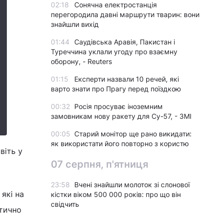
02:18
Сонячна електростанція
перегородила давні маршрути тварин: вони
знайшли вихід
01:44
Саудівська Аравія, Пакистан і
Туреччина уклали угоду про взаємну
оборону, - Reuters
01:15
Експерти назвали 10 речей, які
варто знати про Прагу перед поїздкою
00:32
Росія просуває іноземним
замовникам нову ракету для Су-57, - ЗМІ
00:05
Старий монітор ще рано викидати:
як використати його повторно з користю
віть у
07 серпня, п'ятниця
23:58
Вчені знайшли молоток зі слонової
 які на
кістки віком 500 000 років: про що він
свідчить
ктично