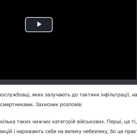
Play
Video
ослужбовці, яких залучають до тактики інфільтрації, на
 смертниками. Захисник розповів:
 кілька таких нижчих категорій військових. Перші, це ті,
зицій і наражають себе на велику небезпеку, бо це пра