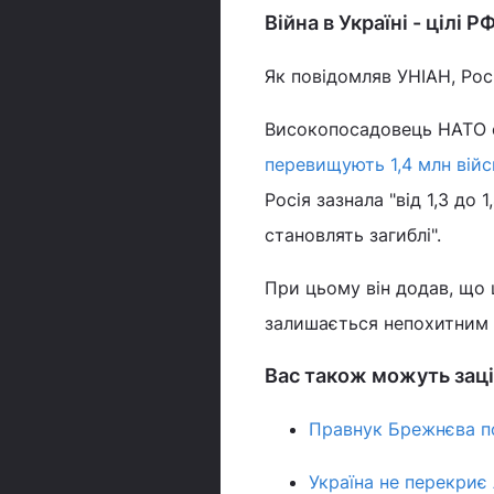
Війна в Україні - цілі Р
Як повідомляв УНІАН, Росі
Високопосадовець НАТО 
перевищують 1,4 млн вій
Росія зазнала "від 1,3 до
становлять загиблі".
При цьому він додав, що 
залишається непохитним що
Вас також можуть заці
Правнук Брежнєва по
Україна не перекриє