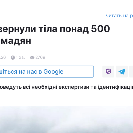
читать на 
вернули тіла понад 500
омадян
.26
1 хв.
2769
іться на нас в Google
оведуть всі необхідні експертизи та ідентифікац