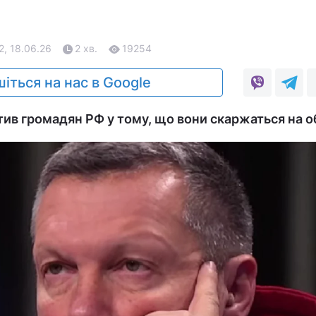
2, 18.06.26
2 хв.
19254
іться на нас в Google
ив громадян РФ у тому, що вони скаржаться на о