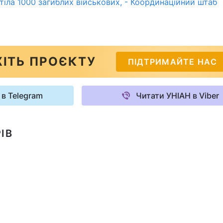
тіла 1000 загиблих військових, - Координаційний штаб
ІТЬ ПРОЄКТУ
ПІДТРИМАЙТЕ НАС
 в Telegram
Читати УНІАН в Viber
ІВ