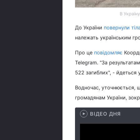
В Україн
До України
повернули тіл
належать українським гро
Про це
повідомляє
Коорди
Telegram. "За результата
522 загиблих", - йдеться 
Водночас, уточнюється, щ
громадянам України, зок
ВІДЕО ДНЯ