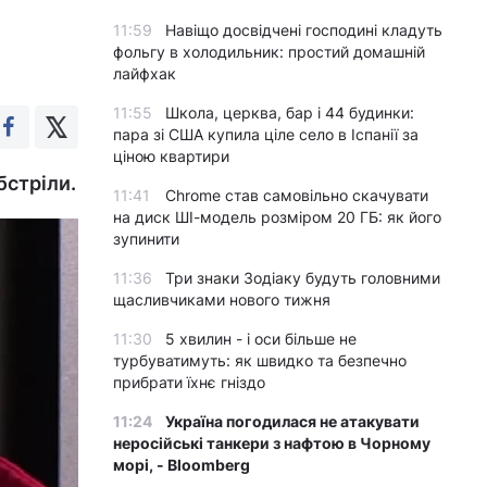
11:59
Навіщо досвідчені господині кладуть
фольгу в холодильник: простий домашній
лайфхак
11:55
Школа, церква, бар і 44 будинки:
пара зі США купила ціле село в Іспанії за
ціною квартири
бстріли.
11:41
Chrome став самовільно скачувати
на диск ШІ-модель розміром 20 ГБ: як його
зупинити
11:36
Три знаки Зодіаку будуть головними
щасливчиками нового тижня
11:30
5 хвилин - і оси більше не
турбуватимуть: як швидко та безпечно
прибрати їхнє гніздо
11:24
Україна погодилася не атакувати
неросійські танкери з нафтою в Чорному
морі, - Bloomberg