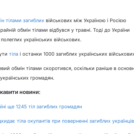
ін тілами загиблих
військових між Україною і Росією
райній обмін тілами відбувся у травні. Тоді до України
 полеглих українських військових.
нути
тіла
і останки 1000 загиблих українських військови
евий обмін тілами скоротився, оскільки раніше в основ
 українських громадян.
кавити новини:
їні ще 1245 тіл загиблих громадян
дкидає тіла окупантів при поверненні загиблих українців