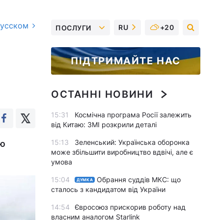
русском
RU
+20
ПОСЛУГИ
ПІДТРИМАЙТЕ НАС
ОСТАННІ НОВИНИ
15:31
Космічна програма Росії залежить
від Китаю: ЗМІ розкрили деталі
15:13
Зеленський: Українська оборонка
ію
може збільшити виробництво вдвічі, але є
умова
15:04
Обрання суддів МКС: що
ДУМКА
сталось з кандидатом від України
14:54
Євросоюз прискорив роботу над
власним аналогом Starlink