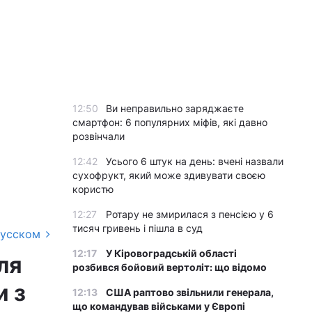
12:50
Ви неправильно заряджаєте
смартфон: 6 популярних міфів, які давно
розвінчали
12:42
Усього 6 штук на день: вчені назвали
сухофрукт, який може здивувати своєю
користю
12:27
Ротару не змирилася з пенсією у 6
тисяч гривень і пішла в суд
русском
12:17
У Кіровоградській області
ля
розбився бойовий вертоліт: що відомо
и з
12:13
США раптово звільнили генерала,
що командував військами у Європі