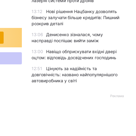
лазерні системи проти дронів
13:12
Нові рішення Нацбанку дозволять
бізнесу залучати більше кредитів: Пишний
розкрив деталі
13:06
Денисенко зізналася, чому
насправді поспішає вийти заміж
13:00
Навіщо обприскувати вхідні двері
оцтом: відповідь досвідчених господинь
12:51
Цінують за надійність та
довговічність: названо найпопулярнішого
автовиробника у світі
Реклама