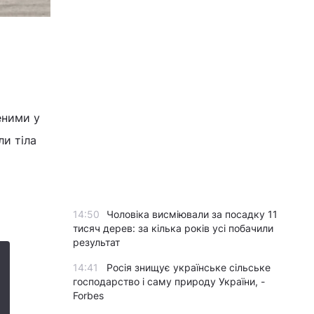
еними у
ли тіла
14:50
Чоловіка висміювали за посадку 11
тисяч дерев: за кілька років усі побачили
результат
14:41
Росія знищує українське сільське
господарство і саму природу України, -
Forbes