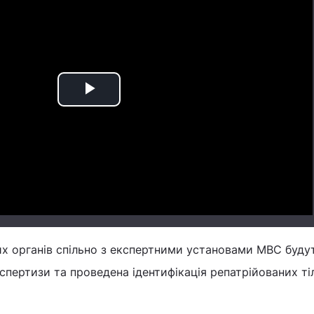
Play
Video
х органів спільно з експертними установами МВС буду
кспертизи та проведена ідентифікація репатрійованих тіл