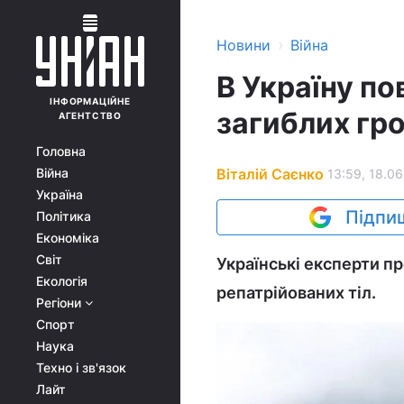
›
Новини
Війна
В Україну по
ІНФОРМАЦІЙНЕ
загиблих гр
АГЕНТСТВО
Головна
Віталій Саєнко
Війна
13:59, 18.06
Україна
Підпиш
Політика
Економіка
Світ
Українські експерти пр
Екологія
репатрійованих тіл.
Регіони
Спорт
Наука
Техно і зв'язок
Лайт