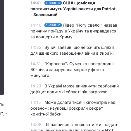
14:41
США щомісяця
ОНОВЛЕНО
постачатимуть Україні ракети для Patriot,
- Зеленський
14:40
Лідер "Ногу свело!" назвав
ОНОВЛЕНО
причину приїзду в Україну та виправдався
за концерти в Криму
14:32
Вучич заявив, що не бачить шляхів
для швидкого завершення війни в Україні
14:31
"Королева": Сумська напередодні
60-річчя зачарувала мережу фото з
минулого
14:23
В Україні може виникнути серйозний
дефіцит води: які області під загрозою
14:15
Може долати тисячі кілометрів над
ть
океаном: науковці розкрили секрет
", -
крихітної бабки
14:08
ШІ навчився створювати життєздатні
віруси, яких не існувало в природі, - NYT