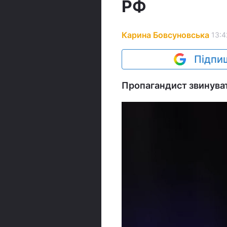
РФ
Карина Бовсуновська
13:4
Підпиш
Пропагандист звинуват