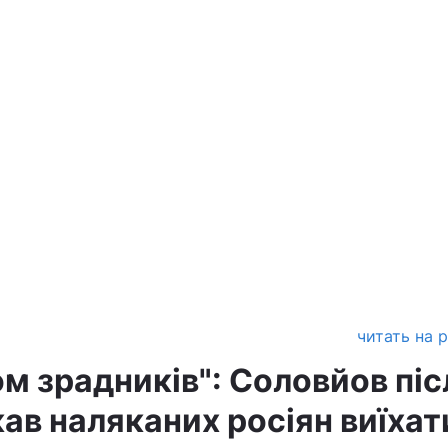
читать на 
м зрадників": Соловйов піс
ав наляканих росіян виїхат