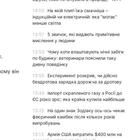
14:00
На якій плиті їжа смачніша –
індукційній чи електричній: яка "мотає"
менше світла
13:57
5 звичок, які видають примітивне
мислення у людини
13:53
Чому коти влаштовують нічні забіги
х.
по будинку: ветеринари пояснили таку
дивну поведінку
ному він
13:50
Експеримент розкрив, чи дійсно
бездротова зарядка дорожча за дротову
13:44
Імпорт скрапленого газу з Росії до
ЄС різко зріс: яка країна купила найбільше
13:23
На один знак Зодіаку ось-ось чекає
феєричний камбек після кількох років
випробувань
13:13
Армія США витратить $400 млн на