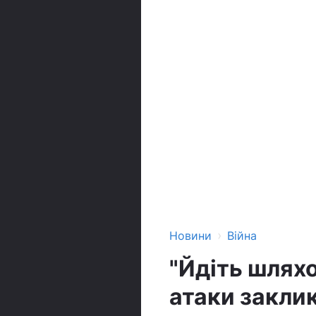
›
Новини
Війна
"Йдіть шляхо
атаки заклик