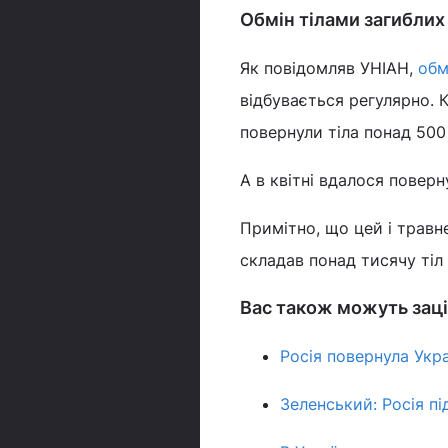
Обмін тілами загиблих
Як повідомляв УНІАН,
обм
відбувається регулярно. К
повернули тіла понад 500
А в квітні вдалося повер
Примітно, що цей і травн
складав понад тисячу тіл
Вас також можуть заці
Росія повернула Укра
Зеленський: Росія пі