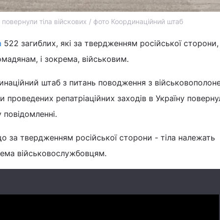
у повернули тіла війскових / фото Координаційний штаб
а
522 загиблих, які за твердженням російської сторони,
мадянам, і зокрема, військовим.
наційний штаб з питань поводження з військовополон
ми проведених репатріаційних заходів в Україну поверну
у повідомленні.
о за твердженням російської сторони - тіла належать
рема військовослужбовцям.