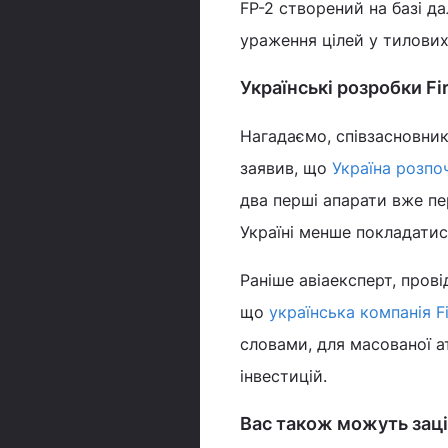
FP-2 створений на базі д
ураження цілей у тилових
Українські розробки Fir
Нагадаємо, співзасновник
заявив, що
Україна розпо
два перші апарати вже пер
Україні менше покладатися
Раніше авіаексперт, пров
що
українська компанія F
словами, для масованої ат
інвестицій.
Вас також можуть заці