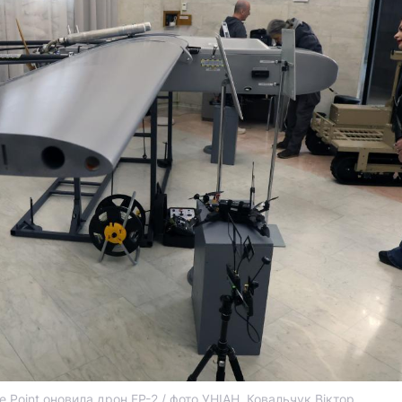
re Point оновила дрон FP-2 / фото УНІАН, Ковальчук Віктор