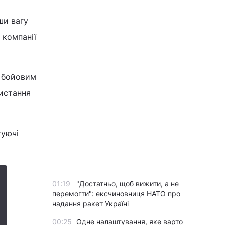
ши вагу
 компанії
м бойовим
истання
туючі
01:19
"Достатньо, щоб вижити, а не
перемогти": ексчиновниця НАТО про
надання ракет Україні
00:25
Одне налаштування, яке варто