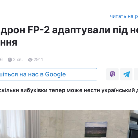
читать на 
дрон FP-2 адаптували під н
ання
26
2 хв.
2911
іться на нас в Google
, скільки вибухівки тепер може нести український