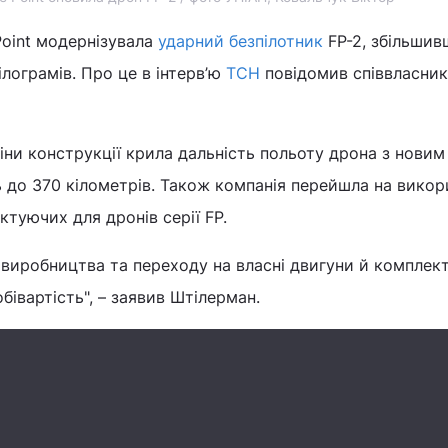
Point модернізувала
ударний безпілотник
FP-2, збільшив
ілограмів. Про це в інтерв’ю
ТСН
повідомив співвласник
міни конструкції крила дальність польоту дрона з нови
 до 370 кілометрів. Також компанія перейшла на викор
ктуючих для дронів серії FP.
виробництва та переходу на власні двигуни й комплек
бівартість", – заявив Штілерман.