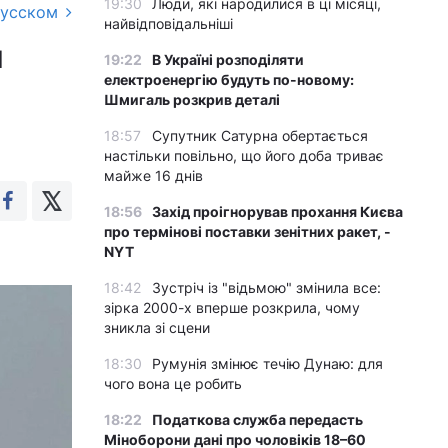
19:30
Люди, які народилися в ці місяці,
русском
найвідповідальніші
й
19:22
В Україні розподіляти
електроенергію будуть по-новому:
Шмигаль розкрив деталі
18:57
Супутник Сатурна обертається
настільки повільно, що його доба триває
майже 16 днів
18:56
Захід проігнорував прохання Києва
про термінові поставки зенітних ракет, -
NYT
18:42
Зустріч із "відьмою" змінила все:
зірка 2000-х вперше розкрила, чому
зникла зі сцени
18:30
Румунія змінює течію Дунаю: для
чого вона це робить
18:22
Податкова служба передасть
Міноборони дані про чоловіків 18–60