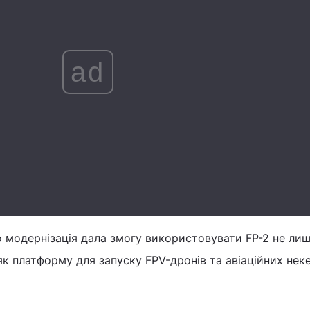
ad
о модернізація дала змогу використовувати FP-2 не лиш
 як платформу для запуску FPV-дронів та авіаційних не