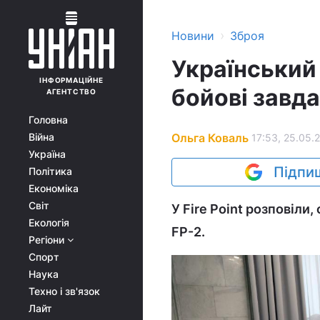
›
Новини
Зброя
Український 
ІНФОРМАЦІЙНЕ
бойові завд
АГЕНТСТВО
Головна
Ольга Коваль
Війна
17:53, 25.05.
Україна
Підпиш
Політика
Економіка
Світ
У Fire Point розповіли
Екологія
FP-2.
Регіони
Спорт
Наука
Техно і зв'язок
Лайт