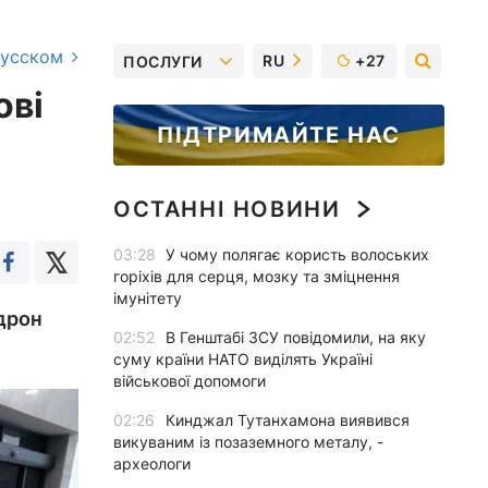
русском
RU
+27
ПОСЛУГИ
ові
ПІДТРИМАЙТЕ НАС
ОСТАННІ НОВИНИ
03:28
У чому полягає користь волоських
горіхів для серця, мозку та зміцнення
імунітету
 дрон
02:52
В Генштабі ЗСУ повідомили, на яку
суму країни НАТО виділять Україні
військової допомоги
02:26
Кинджал Тутанхамона виявився
викуваним із позаземного металу, -
археологи