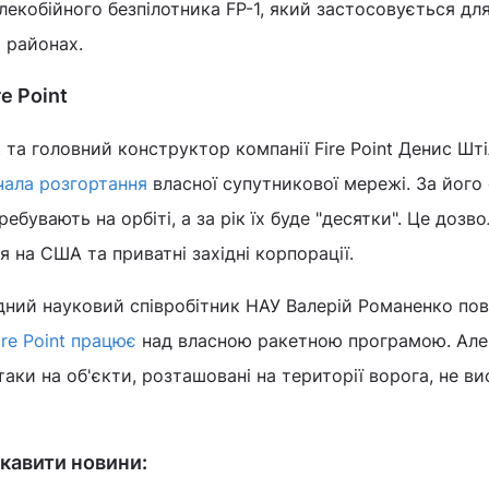
алекобійного безпілотника FP-1, який застосовується дл
 районах.
e Point
 та головний конструктор компанії Fire Point Денис Шт
чала розгортання
власної супутникової мережі. За його
ебувають на орбіті, а за рік їх буде "десятки". Це дозв
 на США та приватні західні корпорації.
ідний науковий співробітник НАУ Валерій Романенко пов
ire Point працює
над власною ракетною програмою. Але,
аки на об'єкти, розташовані на території ворога, не в
кавити новини: