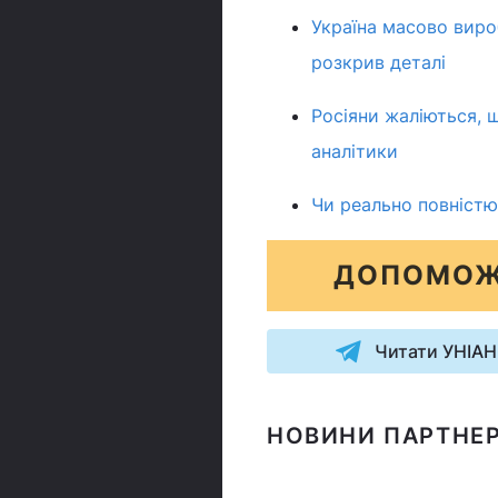
Україна масово виро
розкрив деталі
Росіяни жаліються, 
аналітики
Чи реально повністю
ДОПОМОЖ
Читати УНІАН
НОВИНИ ПАРТНЕР