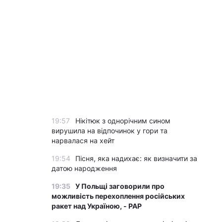
19:57
Нікітюк з однорічним сином
вирушила на відпочинок у гори та
нарвалася на хейт
19:54
Пісня, яка надихає: як визначити за
датою народження
19:35
У Польщі заговорили про
можливість перехоплення російських
ракет над Україною, - PAP