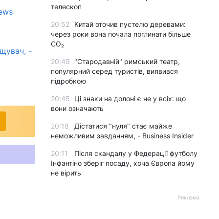
телескоп
ews
20:52
Китай оточив пустелю деревами:
через роки вона почала поглинати більше
CO₂
щувач, -
20:49
"Стародавній" римський театр,
популярний серед туристів, виявився
підробкою
20:45
Ці знаки на долоні є не у всіх: що
вони означають
20:18
Дістатися "нуля" стає майже
неможливим завданням, - Business Insider
20:11
Після скандалу у Федерації футболу
Інфантіно зберіг посаду, хоча Європа йому
не вірить
Реклама