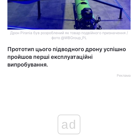
Дрон Pirania був розроблений як товар подвійного призначення /
фото @WBGroup_PL
Прототип цього підводного дрону успішно
пройшов перші експлуатаційні
випробування.
Реклама
ad