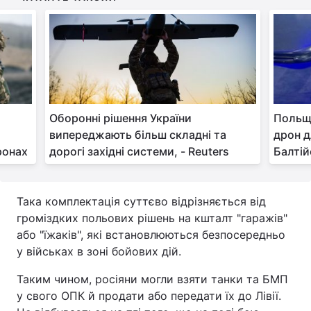
Тема оформлення
Оборонні рішення України
Польщ
випереджають більш складні та
дрон д
ронах
дорогі західні системи, - Reuters
Балтій
Така комплектація суттєво відрізняється від
громіздких польових рішень на кшталт "гаражів"
або "їжаків", які встановлюються безпосередньо
у військах в зоні бойових дій.
Таким чином, росіяни могли взяти танки та БМП
у свого ОПК й продати або передати їх до Лівії.