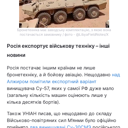
Бронетехніка має заводську комплектацію, з якою вона
постачається замовнику / фото - @LibyaFieldNotes/Х
Росія експортує військову техніку – інші
новини
Росія постачає іншим країнам не лише
бронетехніку, а й бойову авіацію. Нещодавно
над
Алжиром помітили експортний варіант
винищувача Су-57, яких у самої РФ дуже мало
(загальну кількість машин оцінюють лише у
кілька десятків бортів).
Також УНІАН писав, що нещодавно до складу
Військово-повітряних сил М’янми було офіційно
прийнято
два винищувачі Су-30СМЭ
російського