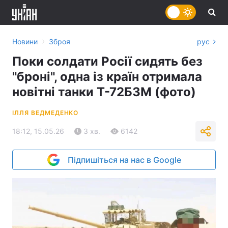
›
Новини
Зброя
рус
Поки солдати Росії сидять без
"броні", одна із країн отримала
новітні танки Т-72Б3М (фото)
ІЛЛЯ ВЕДМЕДЕНКО
18:12, 15.05.26
3 хв.
6142
Підпишіться на нас в Google