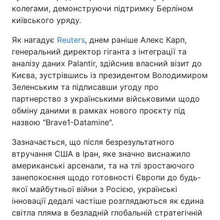
колегами, демонструючи підтримку Берліном
київського уряду.
Як нагадує
Reuters
, днем раніше Алекс Карп,
генеральний директор гіганта з інтеграції та
аналізу даних Palantir, здійснив власний візит до
Києва, зустрівшись із президентом Володимиром
Зеленським та підписавши угоду про
партнерство з українськими військовими щодо
обміну даними в рамках нового проєкту під
назвою "Brave1-Datamine".
Зазначається, що після безрезультатного
втручання США в Іран, яке значно виснажило
американські арсенали, та на тлі зростаючого
занепокоєння щодо готовності Європи до будь-
якої майбутньої війни з Росією, українські
інновації дедалі частіше розглядаються як єдина
світла пляма в безладній глобальній стратегічній