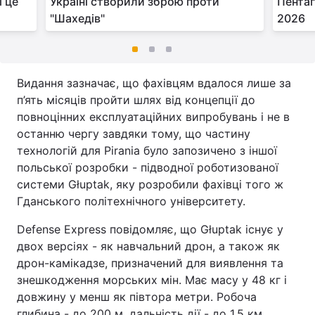
і це
Україні створили зброю проти
Пентаг
"Шахедів"
2026
Видання зазначає, що фахівцям вдалося лише за
п’ять місяців пройти шлях від концепції до
повноцінних експлуатаційних випробувань і не в
останню чергу завдяки тому, що частину
технологій для Pirania було запозичено з іншої
польської розробки - підводної роботизованої
системи Głuptak, яку розробили фахівці того ж
Гданського політехнічного університету.
Defense Express повідомляє, що Głuptak існує у
двох версіях - як навчальний дрон, а також як
дрон-камікадзе, призначений для виявлення та
знешкодження морських мін. Має масу у 48 кг і
довжину у менш як півтора метри. Робоча
глибина - до 200 м, дальність дії - до 1,5 км.