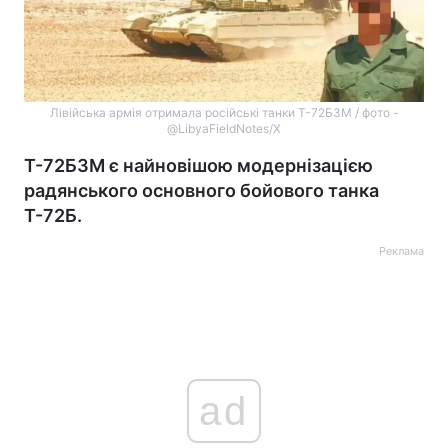
Лівійська армія отримала російські танки Т-72Б3М / фото -
@LibyaFieldNotes/Х
Т-72Б3М є найновішою модернізацією
радянського основного бойового танка
Т-72Б.
Реклама
ad