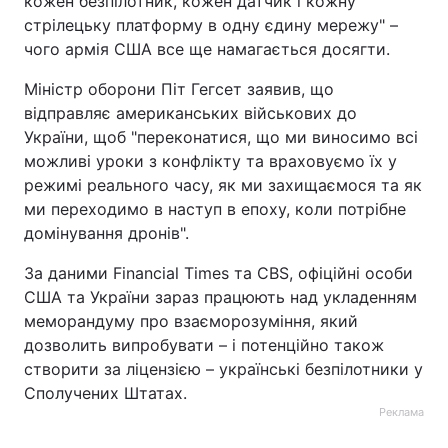
кожен безпілотник, кожен датчик і кожну
стрілецьку платформу в одну єдину мережу" –
чого армія США все ще намагається досягти.
Міністр оборони Піт Гегсет заявив, що
відправляє американських військових до
України, щоб "переконатися, що ми виносимо всі
можливі уроки з конфлікту та враховуємо їх у
режимі реального часу, як ми захищаємося та як
ми переходимо в наступ в епоху, коли потрібне
домінування дронів".
За даними Financial Times та CBS, офіційні особи
США та України зараз працюють над укладенням
меморандуму про взаєморозуміння, який
дозволить випробувати – і потенційно також
створити за ліцензією – українські безпілотники у
Сполучених Штатах.
Реклама