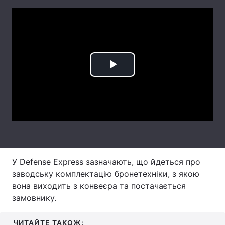
Лонгріди
Відео з Youtube
Статті
Інтерв'ю
Думки
Play
Архів
Вакансії
Video
Контакти
Послуги
У Defense Express зазначають, що йдеться про
заводську комплектацію бронетехніки, з якою
вона виходить з конвеєра та постачається
замовнику.
ЧИТАЙТЕ ТАКОЖ: