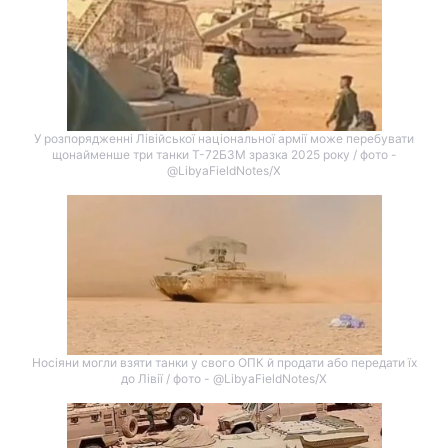
У розпорядженні Лівійської національної армії може перебувати
щонайменше три танки Т-72Б3М зразка 2025 року / фото -
@LibyaFieldNotes/Х
Hосіяни могли взяти танки у свого ОПК й продати або передати їх
до Лівії / фото - @LibyaFieldNotes/Х