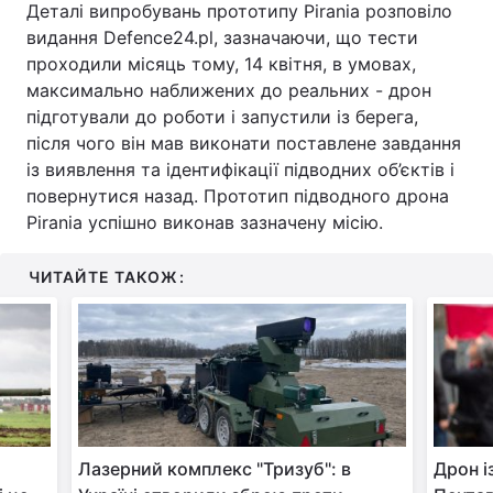
Деталі випробувань прототипу Pirania розповіло
видання Defence24.pl, зазначаючи, що тести
проходили місяць тому, 14 квітня, в умовах,
максимально наближених до реальних - дрон
підготували до роботи і запустили із берега,
після чого він мав виконати поставлене завдання
із виявлення та ідентифікації підводних об’єктів і
повернутися назад. Прототип підводного дрона
Pirania успішно виконав зазначену місію.
ЧИТАЙТЕ ТАКОЖ:
Лазерний комплекс "Тризуб": в
Дрон і