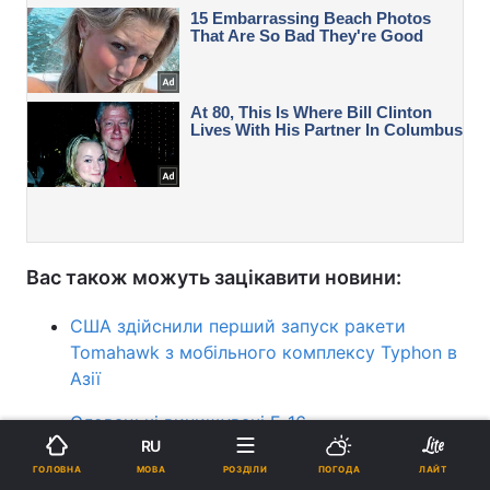
Вас також можуть зацікавити новини:
США здійснили перший запуск ракети
Tomahawk з мобільного комплексу Typhon в
Азії
Словацькі винищувачі F-16
RU
патрулюватимуть повітряний простір Балтії
МОВА
ГОЛОВНА
РОЗДІЛИ
ПОГОДА
ЛАЙТ