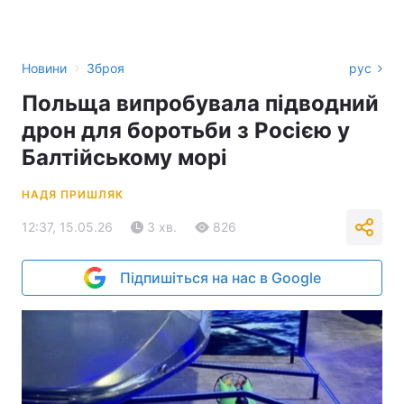
›
Новини
Зброя
рус
Польща випробувала підводний
дрон для боротьби з Росією у
Балтійському морі
НАДЯ ПРИШЛЯК
12:37, 15.05.26
3 хв.
826
Підпишіться на нас в Google