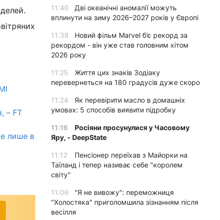
11:40
Дві океанічні аномалії можуть
делей.
вплинути на зиму 2026–2027 років у Європі
овітряних
11:38
Новий фільм Marvel б’є рекорд за
рекордом - він уже став головним хітом
2026 року
11:25
Життя цих знаків Зодіаку
перевернеться на 180 градусів дуже скоро
МІ
11:24
Як перевірити масло в домашніх
умовах: 5 способів виявити підробку
, – FT
11:16
Росіяни просунулися у Часовому
не лише в
Яру, - DeepState
11:12
Пенсіонер переїхав з Майорки на
Таїланд і тепер називає себе "королем
світу"
11:06
"Я не вивожу": переможниця
"Холостяка" приголомшила зізнанням після
весілля