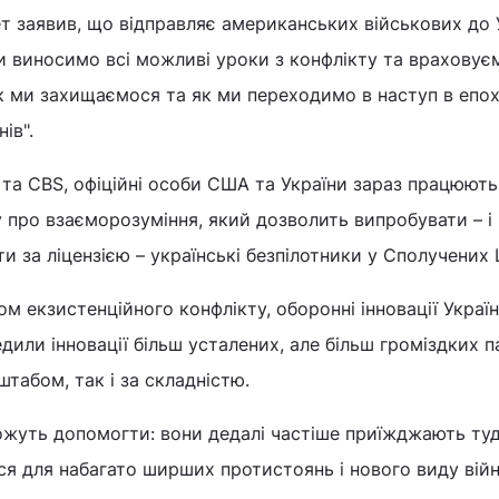
ет заявив, що відправляє американських військових до 
 виносимо всі можливі уроки з конфлікту та враховуєм
к ми захищаємося та як ми переходимо в наступ в епох
ів".
s та CBS, офіційні особи США та України зараз працюють
про взаєморозуміння, який дозволить випробувати – і
и за ліцензією – українські безпілотники у Сполучених
м екзистенційного конфлікту, оборонні інновації Україн
дили інновації більш усталених, але більш громіздких п
табом, так і за складністю.
ожуть допомогти: вони дедалі частіше приїжджають ту
я для набагато ширших протистоянь і нового виду війн