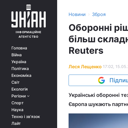
›
Новини
Зброя
Оборонні рі
ІНФОРМАЦІЙНЕ
більш складн
АГЕНТСТВО
Reuters
Головна
Війна
Україна
Леся Лещенко
17:02, 15.05
Політика
Економіка
Підпиш
Світ
Екологія
Українські оборонні те
Регіони
Спорт
Європа шукають партн
Наука
Техно і зв'язок
Лайт