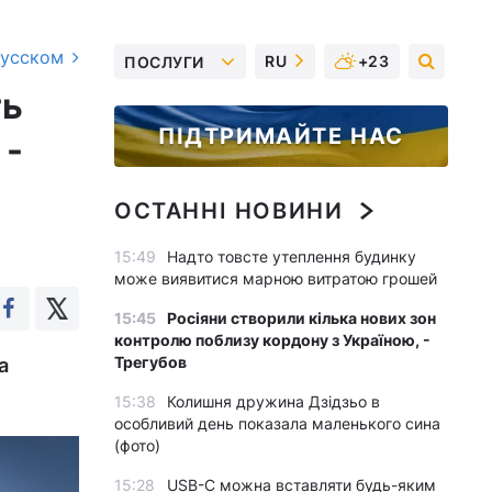
русском
RU
+23
ПОСЛУГИ
ть
ПІДТРИМАЙТЕ НАС
 -
ОСТАННІ НОВИНИ
15:49
Надто товсте утеплення будинку
може виявитися марною витратою грошей
15:45
Росіяни створили кілька нових зон
контролю поблизу кордону з Україною, -
Трегубов
а
15:38
Колишня дружина Дзідзьо в
особливий день показала маленького сина
(фото)
15:28
USB-C можна вставляти будь-яким