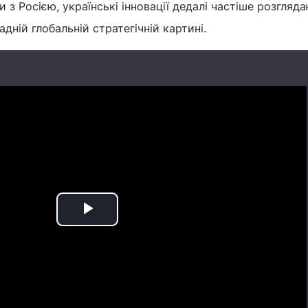
и з Росією, українські інновації дедалі частіше розгляд
адній глобальній стратегічній картині.
Play
Video