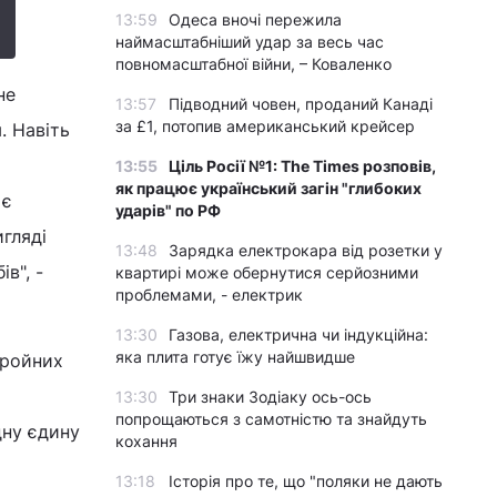
13:59
Одеса вночі пережила
наймасштабніший удар за весь час
повномасштабної війни, – Коваленко
не
13:57
Підводний човен, проданий Канаді
за £1, потопив американський крейсер
. Навіть
13:55
Ціль Росії №1: The Times розповів,
як працює український загін "глибоких
 є
ударів" по РФ
гляді
13:48
Зарядка електрокара від розетки у
в", -
квартирі може обернутися серйозними
проблемами, - електрик
13:30
Газова, електрична чи індукційна:
яка плита готує їжу найшвидше
бройних
13:30
Три знаки Зодіаку ось-ось
попрощаються з самотністю та знайдуть
дну єдину
кохання
13:18
Історія про те, що "поляки не дають