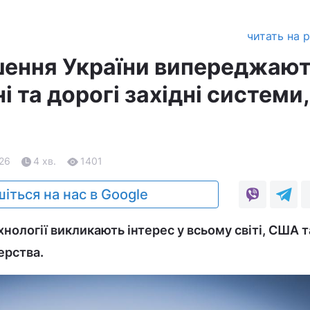
читать на 
шення України випереджаю
і та дорогі західні системи,
.26
4 хв.
1401
іться на нас в Google
хнології викликають інтерес у всьому світі, США т
ерства.