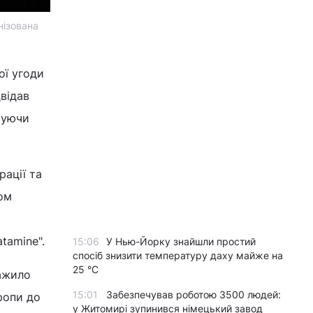
нізована
ої угоди
двідав
руючи
рації та
том
tamine".
15:06
У Нью-Йорку знайшли простий
спосіб знизити температуру даху майже на
25 °C
нажило
15:01
Забезпечував роботою 3500 людей:
ропи до
у Житомирі зупинився німецький завод