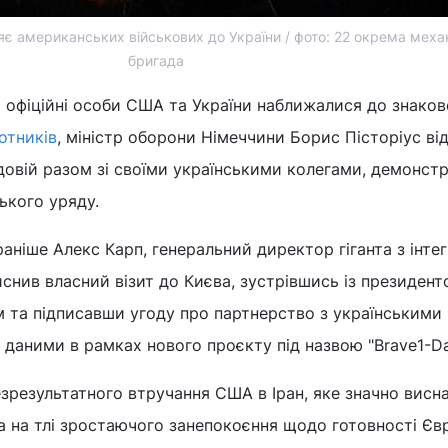
яє американських військових до України / фото: 22 окрема меха
бригада
я офіційні особи США та України наближалися до знаков
отників
, міністр оборони Німеччини Борис Пісторіус ві
довій разом зі своїми українськими колегами, демонст
ького уряду.
раніше Алекс Карп, генеральний директор гіганта з інтег
дійснив власний візит до Києва, зустрівшись із президен
та підписавши угоду про партнерство з українськими
даними в рамках нового проєкту під назвою "Brave1-Da
езрезультатного втручання США в Іран, яке значно вис
а на тлі зростаючого занепокоєння щодо готовності Єв