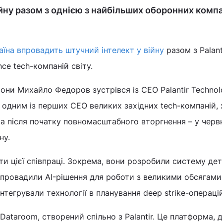
ійну разом з однією з найбільших оборонних комп
аїна впровадить штучний інтелект у війну
разом з Palant
nce tech-компаній світу.
они Михайло Федоров зустрівся із CEO Palantir Technol
 одним із перших CEO великих західних tech-компаній, 
а після початку повномасштабного вторгнення – у черв
їну.
и цієї співпраці. Зокрема, вони розробили систему де
 впровадили AI-рішення для роботи з великими обсягами
нтегрували технології в планування deep strike-операцій
Dataroom, створений спільно з Palantir. Це платформа, 