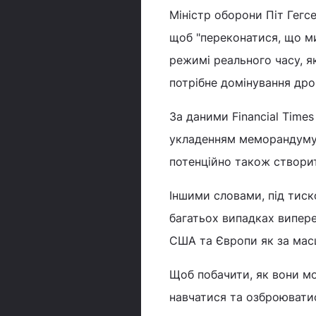
Міністр оборони Піт Гегс
щоб "переконатися, що ми
режимі реального часу, я
потрібне домінування дрон
За даними Financial Time
укладенням меморандуму 
потенційно також створит
Іншими словами, під тиско
багатьох випадках випере
США та Європи як за масш
Щоб побачити, як вони м
навчатися та озброюватис