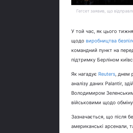
Гегсет заявив, що відправл
У той час, як цього тижн
щодо
виробництва безпіл
командний пункт на пере
підтримку Берліном київс
Як нагадує
Reuters
, днем 
аналізу даних Palantir, з
Володимиром Зеленським 
військовими щодо обміну 
Зазначається, що після б
американські арсенали, т