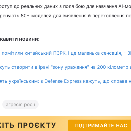
ступ до реальних даних з поля бою для навчання AI-мо
тренують 80+ моделей для виявлення й перехоплення п
кавити новини:
 помітили китайський ПЗРК, і це маленька сенсація, - З
уть створити в Ірані "зону ураження" на 200 кілометрів
ять українським: в Defense Express кажуть, що справа 
агресія росії
ІТЬ ПРОЄКТУ
ПІДТРИМАЙТЕ НАС