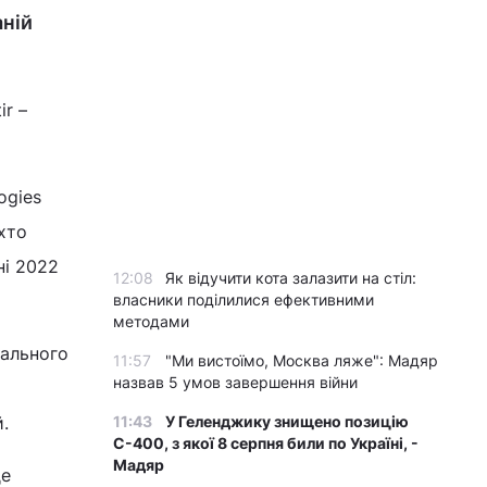
аній
ir –
ogies
хто
ні 2022
12:08
Як відучити кота залазити на стіл:
власники поділилися ефективними
методами
тального
11:57
"Ми вистоїмо, Москва ляже": Мадяр
назвав 5 умов завершення війни
.
11:43
У Геленджику знищено позицію
С-400, з якої 8 серпня били по Україні, -
Мадяр
де