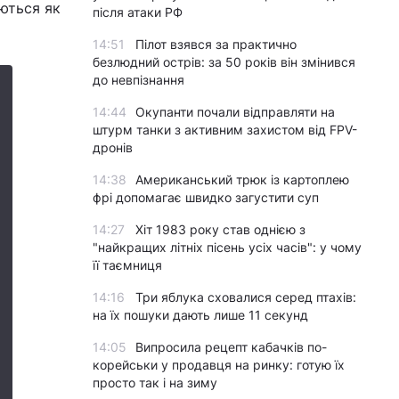
аються як
після атаки РФ
14:51
Пілот взявся за практично
безлюдний острів: за 50 років він змінився
до невпізнання
14:44
Окупанти почали відправляти на
штурм танки з активним захистом від FPV-
дронів
14:38
Американський трюк із картоплею
фрі допомагає швидко загустити суп
14:27
Хіт 1983 року став однією з
"найкращих літніх пісень усіх часів": у чому
її таємниця
14:16
Три яблука сховалися серед птахів:
на їх пошуки дають лише 11 секунд
14:05
Випросила рецепт кабачків по-
корейськи у продавця на ринку: готую їх
просто так і на зиму