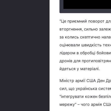
"Це приємний поворот для
вторгнення, сильно залеж
за колись скептично нала
оцінювали швидкість техно
лідером в обробці бойови
дронів для протиповітрян
йдеться у матеріалі.
Міністр армії США Ден Др
сил, що українська систе
"інтегрувати кожен безпі
мережу" – чого армія СШ