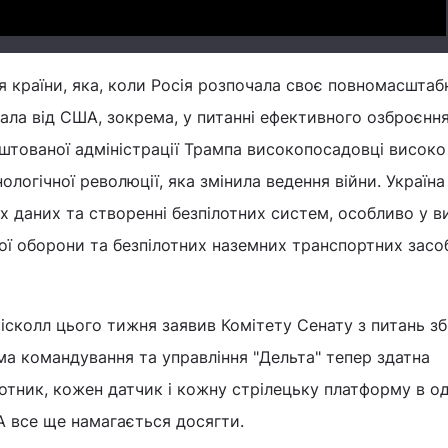
 країни, яка, коли Росія розпочала своє повномасштаб
ала від США, зокрема, у питанні ефективного озброєння
штованої адміністрації Трампа високопосадовці високо
логічної революції, яка змінила ведення війни. Україна
х даних та створенні безпілотних систем, особливо у ви
ої оборони та безпілотних наземних транспортних засобі
ісколл цього тижня заявив Комітету Сенату з питань з
ма командування та управління "Дельта" тепер здатна
лотник, кожен датчик і кожну стрілецьку платформу в о
А все ще намагається досягти.