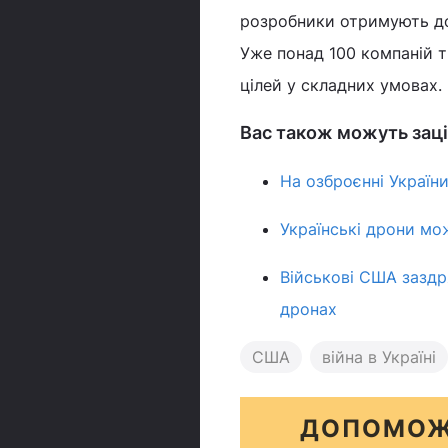
розробники отримують до
Уже понад 100 компаній 
цілей у складних умовах.
Вас також можуть заці
На озброєнні України
Українські дрони мож
Військові США заздр
дронах
США
війна в Україні
ДОПОМОЖ