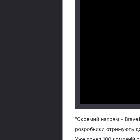
"Окремий напрям – Brave1 
розробники отримують до
Уже понад 100 компаній 