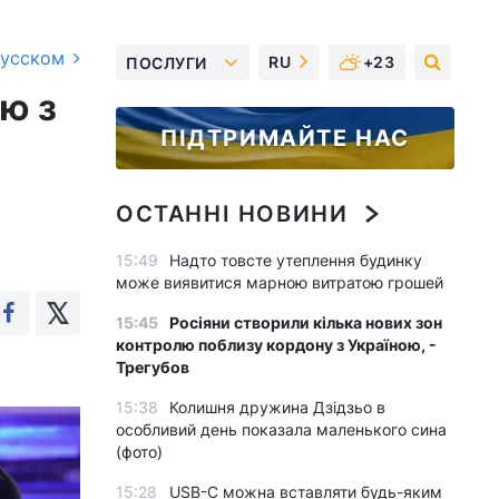
русском
RU
+23
ПОСЛУГИ
єю з
ПІДТРИМАЙТЕ НАС
ОСТАННІ НОВИНИ
15:49
Надто товсте утеплення будинку
може виявитися марною витратою грошей
15:45
Росіяни створили кілька нових зон
контролю поблизу кордону з Україною, -
Трегубов
15:38
Колишня дружина Дзідзьо в
особливий день показала маленького сина
(фото)
15:28
USB-C можна вставляти будь-яким