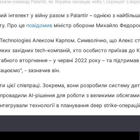
азали команді Palantir, як Україна захищає небо \ скріншот з віде
й інтелект у війну разом з Palantir – однією з найбільш
іту. Про це
повідомив
міністр оборони Михайло Федоро
ir Technologies Алексом Карпом. Символічно, що Алекс с
ких західних tech-компаній, хто особисто приїхав до 
абного вторгнення – у червні 2022 року – та підтримав 
ацюємо", - зазначив він.
и цієї співпраці. Зокрема, вони розробили систему де
 впровадили AI-рішення для роботи з великими обсягами
нтегрували технології в планування deep strike-операцій