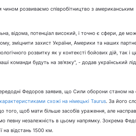
им чином розвиваємо співробітництво з американським
альна, відома, потенціал високий, і точно є сфери, де м
му, зміцнити захист України, Америки та наших партне
логічного розвитку як у контексті бойових дій, так і ц
ші команди будуть на зв’язку", - додав український лід
передодні Федоров заявив, що Сили оборони станом на 
 характеристиками схожі на німецькі Taurus
. За його сл
до того, щоб мати більше засобів ураження, але насправ
мо певну незалежність в цьому напрямку. Зокрема Фед
ї на відстань 1500 км.