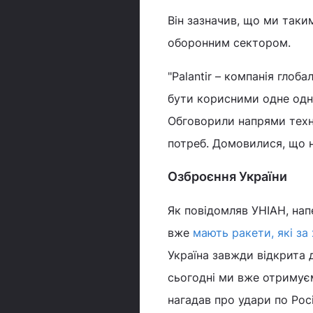
Він зазначив, що ми так
оборонним сектором.
"Palantir – компанія глоб
бути корисними одне одно
Обговорили напрями техно
потреб. Домовилися, що на
Озброєння України
Як повідомляв УНІАН, на
вже
мають ракети, які за
Україна завжди відкрита 
сьогодні ми вже отримує
нагадав про удари по Росі