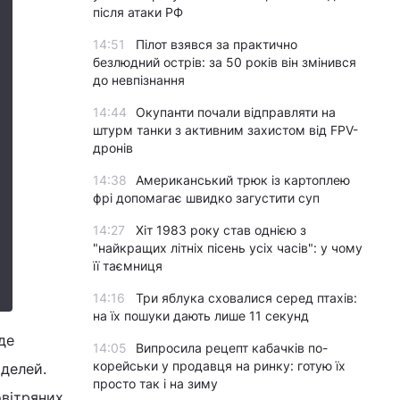
після атаки РФ
14:51
Пілот взявся за практично
безлюдний острів: за 50 років він змінився
до невпізнання
14:44
Окупанти почали відправляти на
штурм танки з активним захистом від FPV-
дронів
14:38
Американський трюк із картоплею
фрі допомагає швидко загустити суп
14:27
Хіт 1983 року став однією з
"найкращих літніх пісень усіх часів": у чому
її таємниця
14:16
Три яблука сховалися серед птахів:
на їх пошуки дають лише 11 секунд
де
14:05
Випросила рецепт кабачків по-
корейськи у продавця на ринку: готую їх
делей.
просто так і на зиму
овітряних