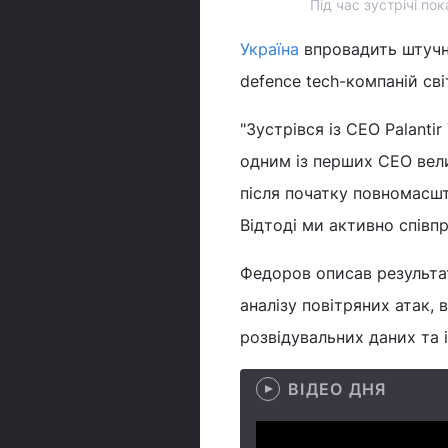
Під час зустрічі пок
Україна
впровадить штучни
defence tech-компаній св
"Зустрівся із CEO Palant
одним із перших CEO вели
після початку повномасшт
Відтоді ми активно співпр
Федоров описав результат
аналізу повітряних атак,
розвідувальних даних та і
ВІДЕО ДНЯ