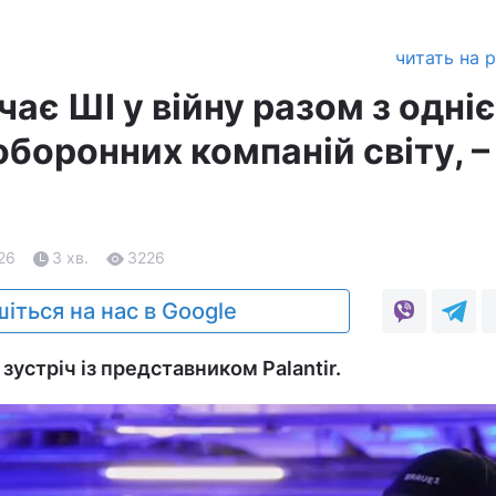
читать на 
чає ШІ у війну разом з одні
боронних компаній світу, –
.26
3 хв.
3226
іться на нас в Google
устріч із представником Palantir.