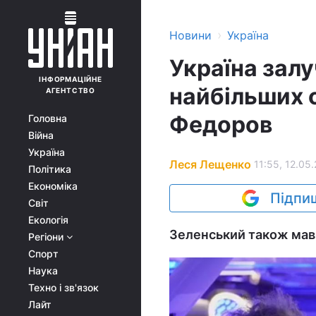
›
Новини
Україна
Україна залу
ІНФОРМАЦІЙНЕ
найбільших о
АГЕНТСТВО
Федоров
Головна
Війна
Україна
Леся Лещенко
11:55, 12.05
Політика
Економіка
Підпиш
Світ
Екологія
Зеленський також мав з
Регіони
Спорт
Наука
Техно і зв'язок
Лайт