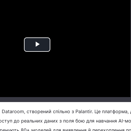
Play
Video
Dataroom, створений спільно з Palantir. Це платформа, 
ступ до реальних даних з поля бою для навчання AI-мо
тренують 80+ моделей для виявлення й перехоплення п