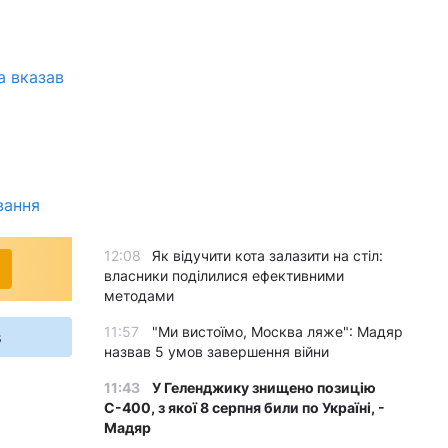
а вказав
вання
12:08
Як відучити кота залазити на стіл:
власники поділилися ефективними
методами
11:57
"Ми вистоїмо, Москва ляже": Мадяр
s
назвав 5 умов завершення війни
11:43
У Геленджику знищено позицію
С-400, з якої 8 серпня били по Україні, -
Мадяр