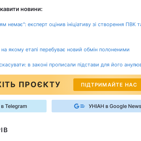
кавити новини:
м немає": експерт оцінив ініціативу зі створення ПВК т
 на якому етапі перебуває новий обмін полоненими
касувати: в законі прописали підстави для його анулю
ІТЬ ПРОЄКТУ
ПІДТРИМАЙТЕ НАС
 в Telegram
УНІАН в Google New
ІВ