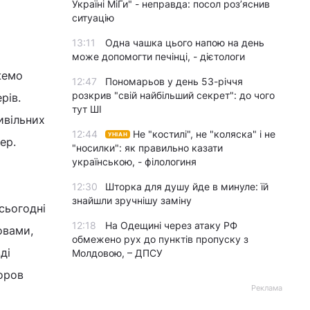
Україні МіГи" - неправда: посол роз’яснив
ситуацію
13:11
Одна чашка цього напою на день
може допомогти печінці, - дієтологи
ожемо
12:47
Пономарьов у день 53-річчя
розкрив "свій найбільший секрет": до чого
рів.
тут ШІ
ивільних
12:44
Не "костилі", не "коляска" і не
УНІАН
ер.
"носилки": як правильно казати
українською, - філологиня
12:30
Шторка для душу йде в минуле: їй
знайшли зручнішу заміну
сьогодні
12:18
На Одещині через атаку РФ
овами,
обмежено рух до пунктів пропуску з
ді
Молдовою, – ДПСУ
оров
Реклама