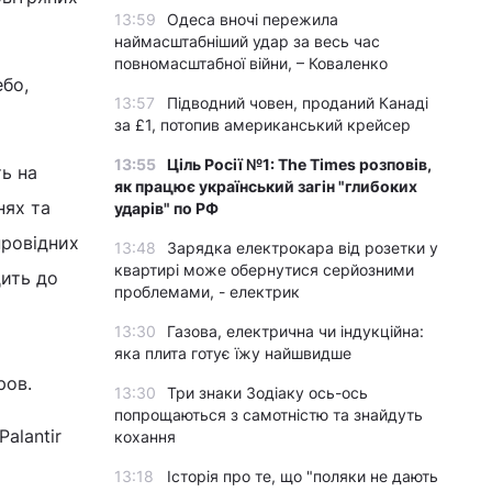
13:59
Одеса вночі пережила
наймасштабніший удар за весь час
повномасштабної війни, – Коваленко
ебо,
13:57
Підводний човен, проданий Канаді
за £1, потопив американський крейсер
13:55
Ціль Росії №1: The Times розповів,
ть на
як працює український загін "глибоких
нях та
ударів" по РФ
провідних
13:48
Зарядка електрокара від розетки у
квартирі може обернутися серйозними
дить до
проблемами, - електрик
13:30
Газова, електрична чи індукційна:
яка плита готує їжу найшвидше
ров.
13:30
Три знаки Зодіаку ось-ось
попрощаються з самотністю та знайдуть
alantir
кохання
13:18
Історія про те, що "поляки не дають