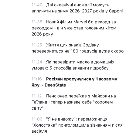
11:40
Дві океанічні аномалії можуть
вплинути на зиму 2026–2027 років у Європі
11:38
Новий фільм Marvel б’є рекорд за
рекордом - він уже став головним хітом
2026 року
11:25
Життя цих знаків Зодіаку
перевернеться на 180 градусів дуже скоро
11:24
Як перевірити масло в домашніх
умовах: 5 способів виявити підробку
11:16
Росіяни просунулися у Часовому
Яру, - DeepState
11:12
Пенсіонер переїхав з Майорки на
Таїланд і тепер називає себе "королем
світу"
11:06
"Я не вивожу": переможниця
"Холостяка" приголомшила зізнанням після
весілля