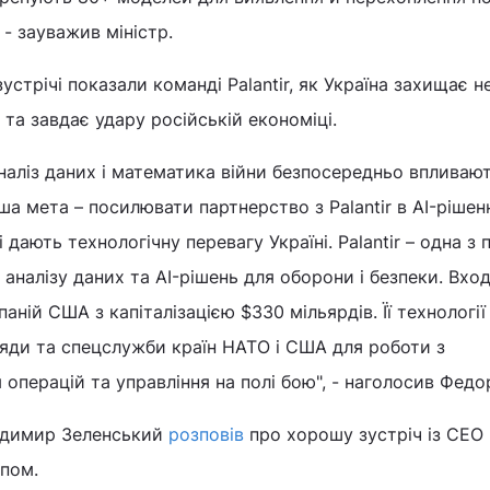
 - зауважив міністр.
зустрічі показали команді Palantir, як Україна захищає н
 та завдає удару російській економіці.
 аналіз даних і математика війни безпосередньо впливаю
ша мета – посилювати партнерство з Palantir в AI-рішен
 дають технологічну перевагу Україні. Palantir – одна з 
 аналізу даних та AI-рішень для оборони і безпеки. Вхо
аній США з капіталізацією $330 мільярдів. Її технології
яди та спецслужби країн НАТО і США для роботи з
 операцій та управління на полі бою", - наголосив Федо
одимир Зеленський
розповів
про хорошу зустріч із CEO P
рпом.