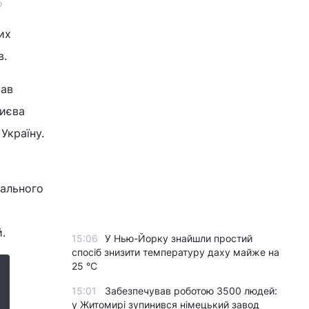
о
их
в.
тав
Києва
Україну.
тального
.
15:06
У Нью-Йорку знайшли простий
спосіб знизити температуру даху майже на
25 °C
15:01
Забезпечував роботою 3500 людей:
у Житомирі зупинився німецький завод