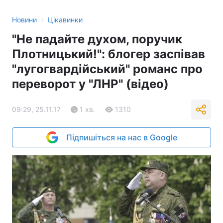
›
Новини
Цікавинки
"Не падайте духом, поручик
Плотницький!": блогер заспівав
"лугогвардійський" романс про
переворот у "ЛНР" (відео)
09:29, 25.11.17
1 хв.
1310
Підпишіться на нас в Google