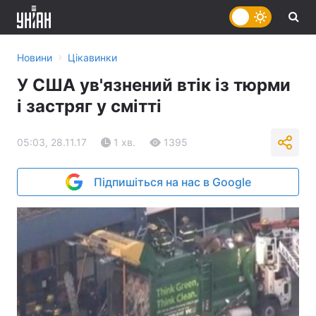
›
Новини
Цікавинки
У США ув'язнений втік із тюрми
і застряг у смітті
05:03, 28.11.17
1 хв.
1395
Підпишіться на нас в Google