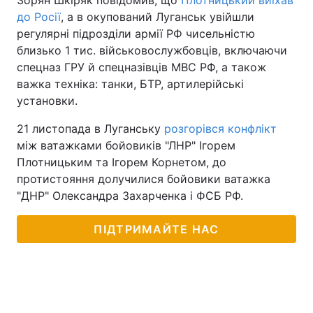
Зорян Шкіряк повідомив, що
Плотницький виїхав
до Росії
, а в окупований Луганськ увійшли
регулярні підрозділи армії РФ чисельністю
близько 1 тис. військовослужбовців, включаючи
спецназ ГРУ й спецназівців МВС РФ, а також
важка техніка: танки, БТР, артилерійські
установки.
21 листопада в Луганську
розгорівся конфлікт
між ватажками бойовиків "ЛНР" Ігорем
Плотницьким та Ігорем Корнетом, до
протистояння долучилися бойовики ватажка
"ДНР" Олександра Захарченка і ФСБ РФ.
ПІДТРИМАЙТЕ НАС