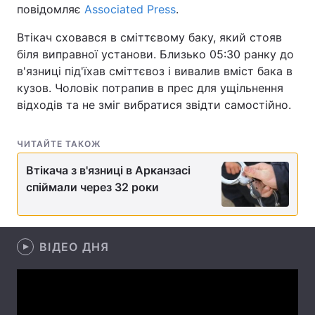
повідомляє
Associated Press
.
Втікач сховався в сміттєвому баку, який стояв
біля виправної установи. Близько 05:30 ранку до
Головна
Війна
в'язниці під'їхав сміттєвоз і вивалив вміст бака в
кузов. Чоловік потрапив в прес для ущільнення
Україна
Політика
відходів та не зміг вибратися звідти самостійно.
Економіка
Світ
ЧИТАЙТЕ ТАКОЖ
Спорт
Наука
Втікача з в'язниці в Арканзасі
Техно і зв'язок
Лайт
спіймали через 32 роки
Зброя
Інциденти
Здоров'я
ВІДЕО ДНЯ
Туризм
Цікавинки
Погода
Екологія
Регіони