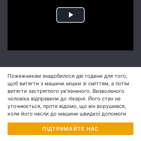
Лонгріди
Play
Відео з Youtube
Статті
Video
Інтерв'ю
Думки
Архів
Вакансії
Контакти
Пожежникам знадобилося дві години для того,
щоб витягти з машини мішки зі сміттям, а потім
Послуги
витягти застряглого ув'язненого. Визволеного
чоловіка відправили до лікарні. Його стан не
уточнюється, проте відомо, що він ворушився,
коли його несли до машини швидкої допомоги
ПІДТРИМАЙТЕ НАС