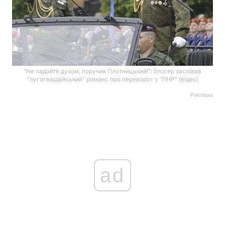
"Не падайте духом, поручик Плотницький!": блогер заспівав
"лугогвардійський" романс про переворот у "ЛНР" (відео)
Реклама
ad