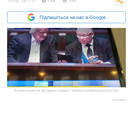
15:09, 24.11.17
1 хв.
799
Підпишіться на нас в Google
Качинський на засіданні сейму / twitter.com/MarzenaSuchan
Реклама