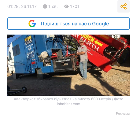
01:28, 26.11.17
1 хв.
1701
Підпишіться на нас в Google
Авантюрист збирався піднятися на висоту 600 метрів / Фото
inhabitat.com
Реклама