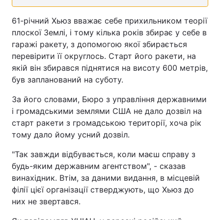
61-річний Хьюз вважає себе прихильником теорії
плоскої Землі, і тому кілька років збирає у себе в
гаражі ракету, з допомогою якої збирається
перевірити її округлось. Старт його ракети, на
якій він збирався піднятися на висоту 600 метрів,
був запланований на суботу.
За його словами, Бюро з управління державними
і громадськими землями США не дало дозвіл на
старт ракети з громадською території, хоча рік
тому дало йому усний дозвіл.
"Так завжди відбувається, коли маєш справу з
будь-яким державним агентством", - сказав
винахідник. Втім, за даними видання, в місцевій
філії цієї організації стверджують, що Хьюз до
них не звертався.