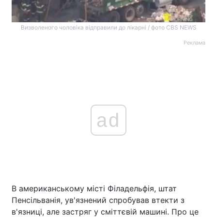
Визволеного чоловіка відправили до лікарні / фото CBS NEWS
Реклама
ad
В американському місті Філадельфія, штат
Пенсільванія, ув'язнений спробував втекти з
в'язниці, але застряг у сміттєвій машині. Про це