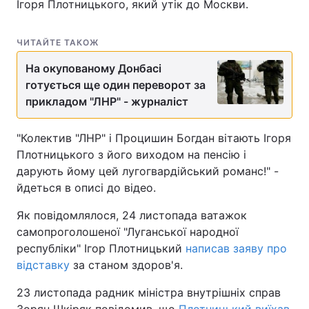
Ігоря Плотницького, який утік до Москви.
ЧИТАЙТЕ ТАКОЖ
На окупованому Донбасі
готується ще один переворот за
прикладом "ЛНР" - журналіст
"Колектив "ЛНР" і Процишин Богдан вітають Ігоря
Плотницького з його виходом на пенсію і
дарують йому цей лугогвардійський романс!" -
йдеться в описі до відео.
Як повідомлялося, 24 листопада ватажок
самопроголошеної "Луганської народної
республіки" Ігор Плотницький
написав заяву про
відставку
за станом здоров'я.
23 листопада радник міністра внутрішніх справ