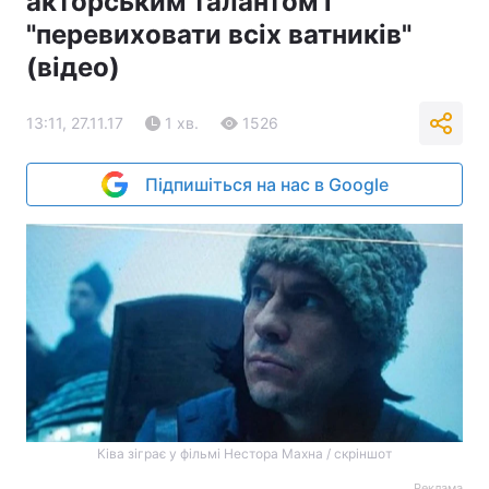
акторським талантом і
"перевиховати всіх ватників"
(відео)
13:11, 27.11.17
1 хв.
1526
Підпишіться на нас в Google
Ківа зіграє у фільмі Нестора Махна / скріншот
Реклама