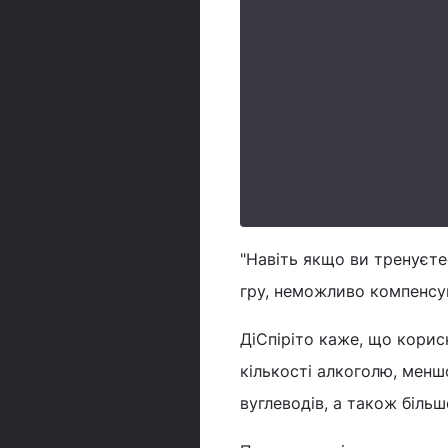
"Навіть якщо ви тренуєте
гру, неможливо компенсу
ДіСпіріто каже, що корис
кількості алкоголю, менш
вуглеводів, а також більшо