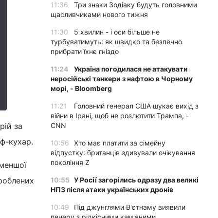
11:36
Три знаки Зодіаку будуть головними
щасливчиками нового тижня
11:30
5 хвилин - і оси більше не
турбуватимуть: як швидко та безпечно
прибрати їхнє гніздо
11:24
Україна погодилася не атакувати
неросійські танкери з нафтою в Чорному
морі, - Bloomberg
11:21
Головний генерал США шукає вихід з
війни в Ірані, щоб не розлютити Трампа, -
рій за
CNN
ф-кухар.
10:56
Хто має платити за сімейну
відпустку: британців здивували очікування
покоління Z
 меншої
броблених
10:55
У Росії загорілись одразу два великі
НПЗ після атаки українських дронів
10:49
Під джунглями В'єтнаму виявили
печеру з рідкісними кам'яними