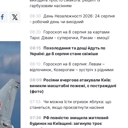
гарбузовим насінням
08:30
День Незалежності 2026: 24 серпня
- робочий день чи вихідний
08:20
Гороскоп на 8 серпня за картами
Таро: Дівам - суперечки, Ракам - емоції
08:15
Похолодання та дощі йдуть по
Україні: де 8 серпня стане свіжіше
08:10
Гороскоп на 8 серпня: Левам –
відпочинок, Козерогам – зустріч з рідними
08:09
Росіяни вчергове атакували Київ:
виникли масштабні пожежі, є постраждалі
(фото)
07:55
Чи можна їсти огризок яблука: що
станеться, якщо проковтнути насіння
07:36
РФ повністю знищила житловий
будинок на Київщині: загинуло троє