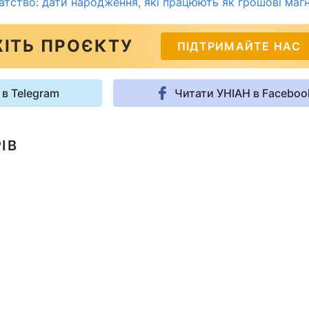
атство: дати народження, які працюють як грошові магн
ІТЬ ПРОЄКТУ
ПІДТРИМАЙТЕ НАС
 в Telegram
Читати УНІАН в Faceboo
ІВ