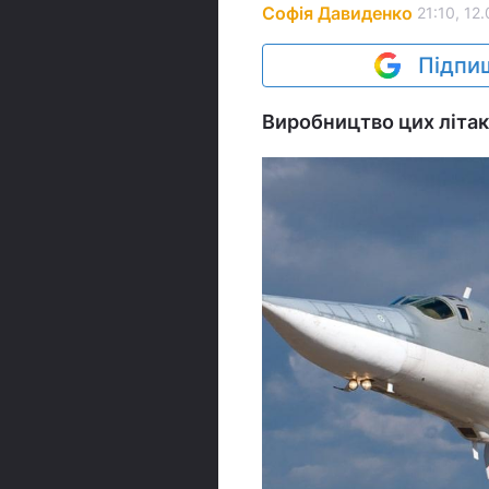
Софія Давиденко
21:10, 12
Підпиш
Виробництво цих літак