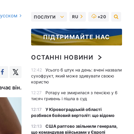
русском
RU
+20
ПОСЛУГИ
ПІДТРИМАЙТЕ НАС
ОСТАННІ НОВИНИ
12:42
Усього 6 штук на день: вчені назвали
сухофрукт, який може здивувати своєю
користю
чає він.
12:27
Ротару не змирилася з пенсією у 6
тисяч гривень і пішла в суд
12:17
У Кіровоградській області
розбився бойовий вертоліт: що відомо
12:13
США раптово звільнили генерала,
що командував військами у Європі