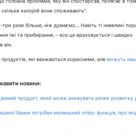
о головна проблема, яку він спостерігав, полягає в том
 скільки калорій вони споживають".
три рази більше, ніж думаємо… Навіть ті невеликі порці
ання їжі та прибирання, – все це враховується і швидко
 він.
7 продуктів, які вважаються корисними, але
можуть на
кавити новини:
діваний продукт, який може знижувати ризик розвитку 
шаної банки потрібен маленький отвір: функція, про як