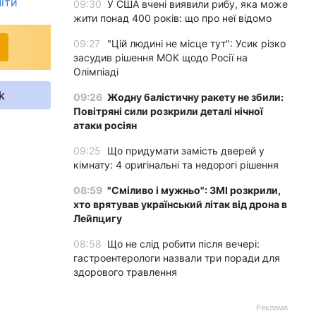
іти
09:30
У США вчені виявили рибу, яка може
жити понад 400 років: що про неї відомо
09:27
"Цій людині не місце тут": Усик різко
засудив рішення МОК щодо Росії на
Олімпіаді
k
09:26
Жодну балістичну ракету не збили:
Повітряні сили розкрили деталі нічної
атаки росіян
09:25
Що придумати замість дверей у
кімнату: 4 оригінальні та недорогі рішення
08:59
"Сміливо і мужньо": ЗМІ розкрили,
хто врятував український літак від дрона в
Лейпцигу
08:58
Що не слід робити після вечері:
гастроентерологи назвали три поради для
здорового травлення
Реклама