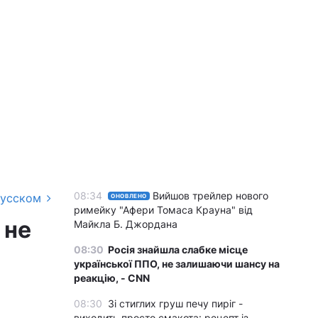
08:34
Вийшов трейлер нового
русском
ОНОВЛЕНО
римейку "Афери Томаса Крауна" від
 не
Майкла Б. Джордана
08:30
Росія знайшла слабке місце
української ППО, не залишаючи шансу на
реакцію, - CNN
08:30
Зі стиглих груш печу пиріг -
виходить просто смакота: рецепт із