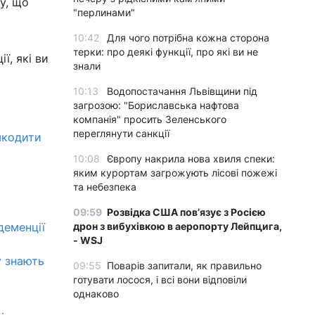
у, що
"перлинами"
10:42
Для чого потрібна кожна сторона
терки: про деякі функції, про які ви не
ї, які ви
знали
10:13
Водопостачання Львівщини під
загрозою: "Бориславська нафтова
компанія" просить Зеленського
переглянути санкції
шкодити
10:08
Європу накрила нова хвиля спеки:
яким курортам загрожують лісові пожежі
та небезпека
09:59
Розвідка США пов’язує з Росією
деменції
дрон з вибухівкою в аеропорту Лейпцига,
- WSJ
у знають
09:55
Поварів запитали, як правильно
готувати лосося, і всі вони відповіли
однаково