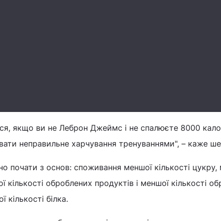
ся, якщо ви не Леброн Джеймс і не спалюєте 8000 кало
вати неправильне харчування тренуваннями", – каже ше
но почати з основ: споживання меншої кількості цукру,
ої кількості оброблених продуктів і меншої кількості о
ї кількості білка.