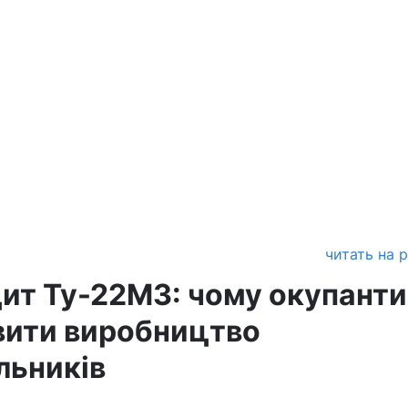
читать на 
цит Ту-22М3: чому окупанти
овити виробництво
льників