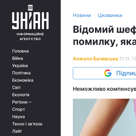
›
Новини
Цікавинки
Відомий шеф
ІНФОРМАЦІЙНЕ
помилку, як
АГЕНТСТВО
Головна
Анжела Бачевська
Війна
21:21, 1
Україна
Підпиш
Політика
Економіка
Світ
Неможливо компенсува
Екологія
Регіони
Спорт
Наука
Техно і зв'язок
Лайт