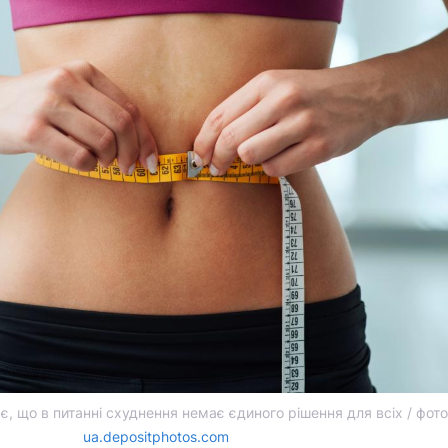
, що в питанні схуднення немає єдиного рішення для всіх / фото
ua.depositphotos.com