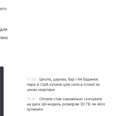
ого
 для
ланс
11:55
Школа, церква, бар і 44 будинки:
пара зі США купила ціле село в Іспанії за
ціною квартири
11:41
Chrome став самовільно скачувати
на диск ШІ-модель розміром 20 ГБ: як його
зупинити