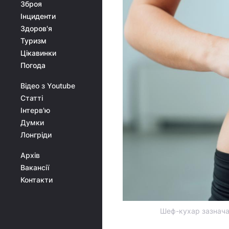
Зброя
Інциденти
Здоров'я
Туризм
Цікавинки
Погода
Відео з Youtube
Статті
Інтерв'ю
Думки
Лонгріди
Архів
Вакансії
Контакти
Шеф-кухар зазначає