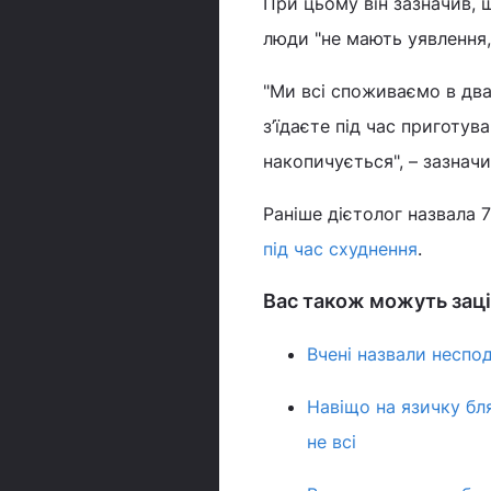
При цьому він зазначив, щ
люди "не мають уявлення,
"Ми всі споживаємо в два-
з’їдаєте під час приготув
накопичується", – зазначив
Раніше дієтолог назвала 
під час схуднення
.
Вас також можуть заці
Вчені назвали неспо
Навіщо на язичку бля
не всі