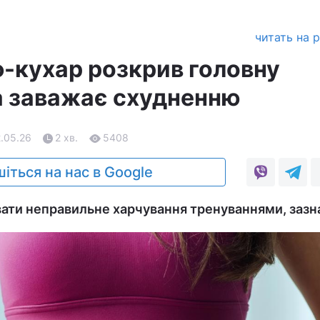
читать на 
-кухар розкрив головну
а заважає схудненню
2.05.26
2 хв.
5408
іться на нас в Google
ти неправильне харчування тренуваннями, зазна