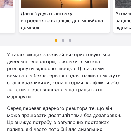
Данія будує гігантську
Атомни
вітроелектростанцію для мільйона
радянс
домівок
підпис
У таких місцях зазвичай використовуються
дизельні генератори, оскільки їх можна
розгорнути відносно швидко. Ці системи
вимагають безперервної подачі палива і можуть
стати вразливими, коли шторми, конфлікти або
логістичні збої впливають на транспортні
маршрути.
Серед переваг ядерного реактора те, що він
може працювати десятиліттями без дозаправки.
Це знижує потребу в регулярних поставках
палива, які часто потрібні для дизельних