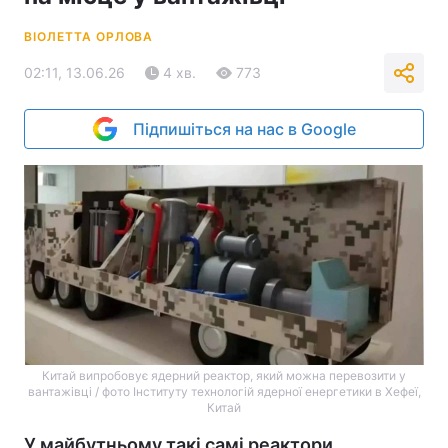
ВІОЛЕТТА ОРЛОВА
02:11, 13.06.26
4 хв.
773
Підпишіться на нас в Google
Китай випробовує ядерний реактор, який можна перевозити у
вантажівці / фото Інституту технологій ядерної енергетики в Хефеї,
Китай
У майбутньому такі самі реактори