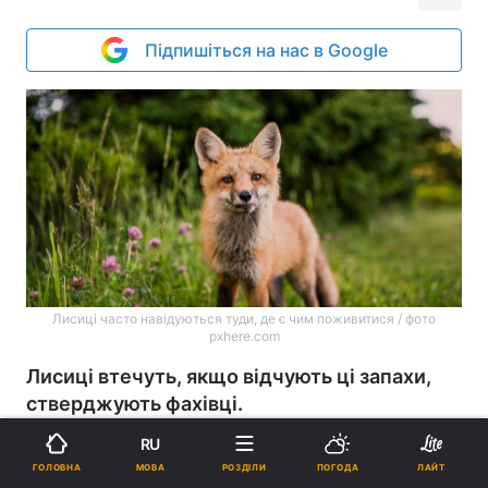
Підпишіться на нас в Google
Лисиці часто навідуються туди, де є чим поживитися / фото
pxhere.com
Лисиці втечуть, якщо відчують ці запахи,
стверджують фахівці.
Реклама
RU
МОВА
ГОЛОВНА
РОЗДІЛИ
ПОГОДА
ЛАЙТ