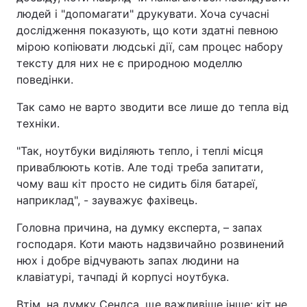
людей і "допомагати" друкувати. Хоча сучасні
дослідження показують, що коти здатні певною
мірою копіювати людські дії, сам процес набору
тексту для них не є природною моделлю
поведінки.
Так само не варто зводити все лише до тепла від
техніки.
"Так, ноутбуки виділяють тепло, і теплі місця
приваблюють котів. Але тоді треба запитати,
чому ваш кіт просто не сидить біля батареї,
наприклад", - зауважує фахівець.
Головна причина, на думку експерта, – запах
господаря. Коти мають надзвичайно розвинений
нюх і добре відчувають запах людини на
клавіатурі, тачпаді й корпусі ноутбука.
Втім, на думку Сендса, ще важливіше інше: кіт не