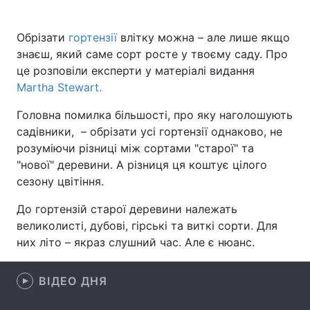
Обрізати
гортензії
влітку можна – але лише якщо
знаєш, який саме сорт росте у твоєму саду. Про
Головна
Війна
це розповіли експерти у матеріалі видання
Martha Stewart.
Україна
Політика
Головна помилка більшості, про яку наголошують
Економіка
Світ
садівники, – обрізати усі гортензії однаково, не
розуміючи різниці між сортами "старої" та
Спорт
Наука
"нової" деревини. А різниця ця коштує цілого
сезону цвітіння.
Техно і зв'язок
Лайт
До гортензій старої деревини належать
Зброя
Інциденти
великолисті, дубові, гірські та виткі сорти. Для
них літо – якраз слушний час. Але є нюанс.
Здоров'я
Туризм
Цікавинки
Погода
ВІДЕО ДНЯ
Екологія
Регіони