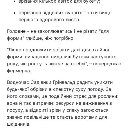
зрізання кількох квіток для букету;
обрізання відцвілих суцвіть трохи вище
першого здорового листа.
Головне – не захоплюватись і не різати "для
форми" глибше, ніж потрібно.
"Якщо продовжити зрізати далі для охайної
форми, випадково видалиш бутони наступного
року, які ростуть нижче на стеблі", – попереджає
фермерка.
Водночас Садівнки Грінвальд радить уникати
будь-якої обрізки в спекотну суху погоду. За
його словами, це подвійний стрес для рослини:
вона й так витрачає ресурси на виживання в
посуху, а відкриті зрізи у спеку загоюються
значно повільніше та стають воротами для
шкідників.