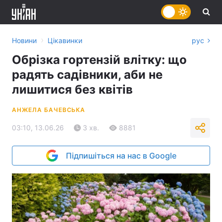
›
Новини
Цікавинки
рус
Обрізка гортензій влітку: що
радять садівники, аби не
лишитися без квітів
АНЖЕЛА БАЧЕВСЬКА
03:10, 13.06.26
3 хв.
8881
Підпишіться на нас в Google