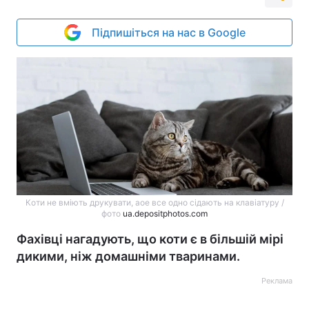
Підпишіться на нас в Google
Коти не вміють друкувати, аое все одно сідають на клавіатуру /
фото
ua.depositphotos.com
Фахівці нагадують, що коти є в більшій мірі
дикими, ніж домашніми тваринами.
Реклама