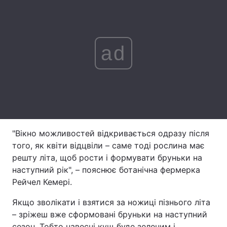
Лонгріди
ad
Відео з Youtube
Статті
Інтерв'ю
Думки
Архів
Вакансії
Контакти
"Вікно можливостей відкривається одразу після
Послуги
того, як квіти відцвіли – саме тоді рослина має
решту літа, щоб рости і формувати бруньки на
наступний рік", – пояснює ботанічна фермерка
Рейчел Кемері.
Якщо зволікати і взятися за ножиці пізнього літа
– зріжеш вже сформовані бруньки на наступний
сезон. Тобто навесні кущ буде зеленим і