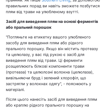
правильних порад ви навіть зможете позбутися
плям від трави на улюбленому взутті.
Засіб для виведення плям на основі ферментів
або пральний порошок
"Погляньте на етикетку вашого улюбленого
засобу для виведення плям або рідкого
прального порошку. Якщо він містить протеазу
та целюлазу, у вас під рукою є засіб для
виведення плям від трави. Ці ферменти
розщеплюють білкові компоненти трави
(протеаза) та целюлозні волокна (целюлаза),
вивільняючи бруд і зелений хлорофіл, що
застрягли у волокнах одягу", - пояснюють у
матеріалі.
Після цього нанесіть засіб для виведення плям
або краплю рідкого прального порошку на