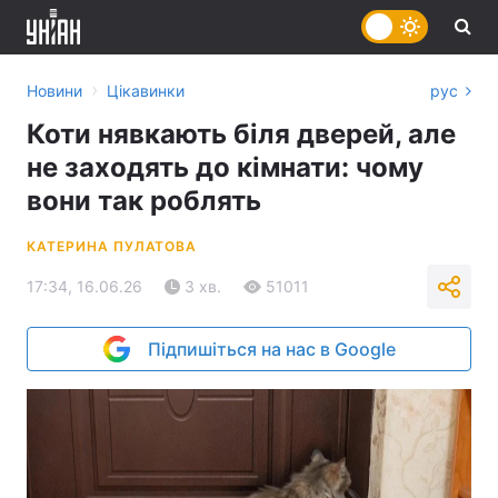
›
Новини
Цікавинки
рус
Коти нявкають біля дверей, але
не заходять до кімнати: чому
вони так роблять
КАТЕРИНА ПУЛАТОВА
17:34, 16.06.26
3 хв.
51011
Підпишіться на нас в Google