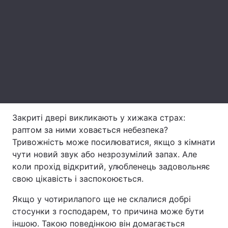
Тема оформлення
Закриті двері викликають у хижака страх:
раптом за ними ховається небезпека?
Тривожність може посилюватися, якщо з кімнати
чути новий звук або незрозумілий запах. Але
коли прохід відкритий, улюбленець задовольняє
свою цікавість і заспокоюється.
Якщо у чотирилапого ще не склалися добрі
стосунки з господарем, то причина може бути
іншою. Такою поведінкою він домагається