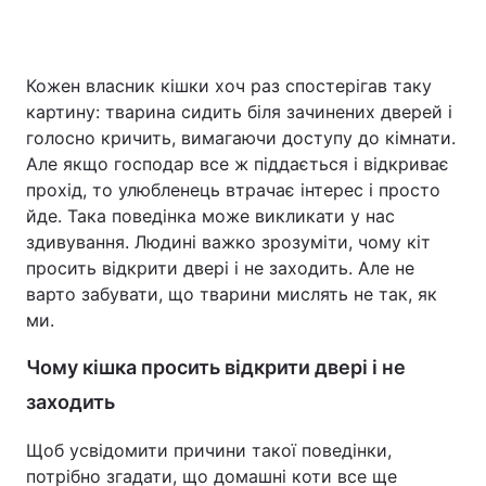
Кожен власник кішки хоч раз спостерігав таку
Головна
Війна
картину: тварина сидить біля зачинених дверей і
голосно кричить, вимагаючи доступу до кімнати.
Україна
Політика
Але якщо господар все ж піддається і відкриває
прохід, то улюбленець втрачає інтерес і просто
Економіка
Світ
йде. Така поведінка може викликати у нас
Спорт
Наука
здивування. Людині важко зрозуміти, чому кіт
просить відкрити двері і не заходить. Але не
Техно і зв'язок
Лайт
варто забувати, що тварини мислять не так, як
ми.
Зброя
Інциденти
Чому кішка просить відкрити двері і не
Здоров'я
Туризм
заходить
Цікавинки
Погода
Щоб усвідомити причини такої поведінки,
потрібно згадати, що домашні коти все ще
Екологія
Регіони