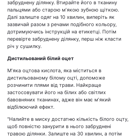
забруднену ділянку. Втирайте його в тканину
пальцями або старою мʼякою зубною щіткою.
Далі залиште одяг на 10 хвилин, виперіть як
зазвичай разом з речами подібного кольору,
дотримуючись інструкцій на етикетці. Потім
перевірте забруднену ділянку, перш ніж класти
річ у сушилку.
Дистильований білий оцет
Мʼяка оцтова кислота, яка міститься в
дистильованому білому оцті, допоможе
розчинити плями від трави. Найкраще
застосовувати його на білих або світлих
бавовняних тканинах, адже він має мʼякий
відбілюючий ефект.
"Налийте в миску достатню кількість білого оцту,
щоб повністю занурити в нього забруднені
травою ділянки. Залиште на 30 хвилин, а потім