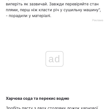
виперіть як зазвичай. Завжди перевіряйте стан
плями, перш ніж класти річ у сушильну машину",
- порадили у матеріалі.
Реклама
ad
Харчова сода та перекис водню
Зробіть пасту з двох столових ложок харчової