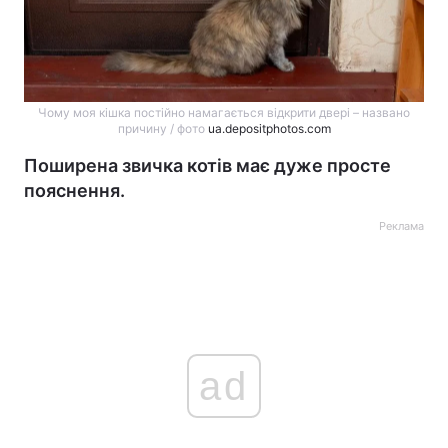
Чому моя кішка постійно намагається відкрити двері – названо
причину / фото
ua.depositphotos.com
Поширена звичка котів має дуже просте
пояснення.
Реклама
ad