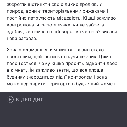
зберегли інстинкти своїх диких предків. У
Лонгріди
природі вони є територіальними хижаками і
постійно патрулюють місцевість. Кішці важливо
контролювати свою ділянку: чи не забрела
Відео з Youtube
Статті
здобич, чи немає на ній ворогів і чи не з'явилася
нова загроза.
Інтерв'ю
Думки
Хоча з одомашненням життя тварин стало
Архів
Вакансії
простішим, цей інстинкт нікуди не зник. Цим і
пояснюється, чому кішка просить відкрити двері
Контакти
в кімнату. Їй важливо знати, що вся площа
будинку знаходиться під її контролем і вона
Послуги
може перевірити територію в будь-який момент.
ВІДЕО ДНЯ