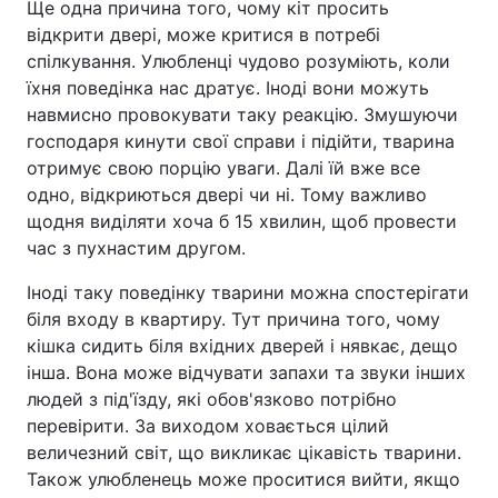
Ще одна причина того, чому кіт просить
відкрити двері, може критися в потребі
спілкування. Улюбленці чудово розуміють, коли
їхня поведінка нас дратує. Іноді вони можуть
навмисно провокувати таку реакцію. Змушуючи
господаря кинути свої справи і підійти, тварина
отримує свою порцію уваги. Далі їй вже все
одно, відкриються двері чи ні. Тому важливо
щодня виділяти хоча б 15 хвилин, щоб провести
час з пухнастим другом.
Іноді таку поведінку тварини можна спостерігати
біля входу в квартиру. Тут причина того, чому
кішка сидить біля вхідних дверей і нявкає, дещо
інша. Вона може відчувати запахи та звуки інших
людей з під'їзду, які обов'язково потрібно
перевірити. За виходом ховається цілий
величезний світ, що викликає цікавість тварини.
Також улюбленець може проситися вийти, якщо