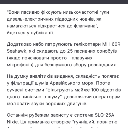
Тема оформлення
"Вони пасивно фіксують низькочастотні гули
дизель-електричних підводних човнів, які
намагаються підкрастися до флагмана", –
йдеться у публікації.
Додатково небо патрулюють гелікоптери MH-60R
Seahawk, які скидають до 25 пасивних сонобуїв
(якщо пояснювати просто - плавучих
мікрофонів) для безшумного збору розвідданих.
На думку аналітиків видання, складність полягає
у фільтрації шумів Аравійського моря. Проте
сучасні системи "фільтрують майже 100 відсотків
цього цивільного шуму", дозволяючи операторам
ізолювати звуки ворожих двигунів.
Останнім рубежем захисту є система SLQ-25A
Nixie. Ця приманка створює "гучніший, повністю