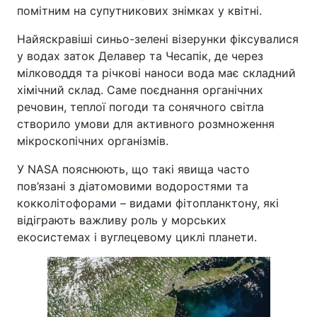
помітним на супутникових знімках у квітні.
Найяскравіші синьо-зелені візерунки фіксувалися
у водах заток Делавер та Чесапік, де через
мілководдя та річкові наноси вода має складний
хімічний склад. Саме поєднання органічних
речовин, теплої погоди та сонячного світла
створило умови для активного розмноження
мікроскопічних організмів.
У NASA пояснюють, що такі явища часто
пов’язані з діатомовими водоростями та
кокколітофорами – видами фітопланктону, які
відіграють важливу роль у морських
екосистемах і вуглецевому циклі планети.