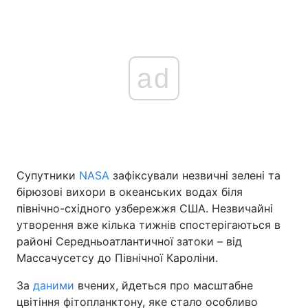
ad
Супутники
NASA
зафіксували незвичні зелені та
бірюзові вихори в океанських водах біля
північно-східного узбережжя США. Незвичайні
утворення вже кілька тижнів спостерігаються в
районі Середньоатлантичної затоки – від
Массачусетсу до Північної Кароліни.
За
даними
вчених, йдеться про масштабне
цвітіння фітопланктону, яке стало особливо