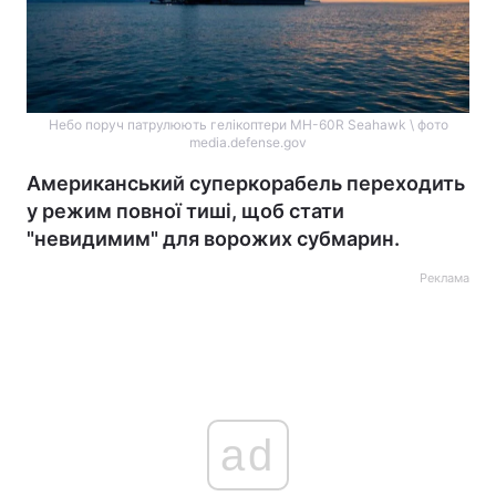
Небо поруч патрулюють гелікоптери MH-60R Seahawk \ фото
media.defense.gov
Американський суперкорабель переходить
у режим повної тиші, щоб стати
"невидимим" для ворожих субмарин.
Реклама
ad