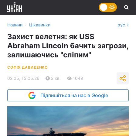
›
Новини
Цікавинки
рус
Захист велетня: як USS
Abraham Lincoln бачить загрози,
залишаючись "сліпим"
СОФІЯ ДАВИДЕНКО
02:05, 15.05.26
2 хв.
1049
Підпишіться на нас в Google