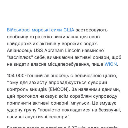
Головна
Війна
Військово-морські сили США
застосовують
особливу стратегію виживання для своїх
Україна
Політика
найдорожчих активів у ворожих водах.
Економіка
Світ
Авіаносець USS Abraham Lincoln навмисно
"засліплює" себе, вимикаючи активні сонари, щоб
Спорт
Наука
не видати власне місцеперебування, пише
WION
.
Техно і зв'язок
Лайт
104 000-тонний авіаносець є величезною ціллю,
тому для захисту впроваджується суворий
Зброя
Інциденти
контроль викидів (EMCON). За наявними даними,
цей протокол наказує всім кораблям супроводу
Здоров'я
Туризм
припинити активні сонарні імпульси. Це змушує
ударну групу "повністю покладатися на беззвучні,
Цікавинки
Погода
пасивні акустичні сенсори".
Екологія
Регіони