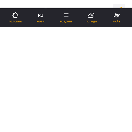
00:12, 15.05.26
3 хв.
12920
RU
МОВА
ГОЛОВНА
РОЗДІЛИ
ПОГОДА
ЛАЙТ
Підпишіться на нас в Google
Що ваша душа має зцілити: нумерологи дали несподіване
пояснення / фото
ua.depositphotos.com
Нумерологи вважають, що числа
народження можуть підказати головні
внутрішні уроки та напрямки особистісного