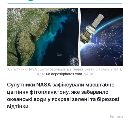
Супутники NASA сфотографували цвітіння в океані / Колаж УНІАН,
фото
ua.depositphotos.com
, NASA
Супутники NASA зафіксували масштабне
цвітіння фітопланктону, яке забарвило
океанські води у яскраві зелені та бірюзові
відтінки.
Реклама