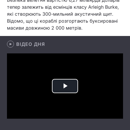
Безпека велетня вартістю 6,27 мільярда доларів
тепер залежить від есмінців класу Arleigh Burke,
Лонгріди
які створюють 300-мильний акустичний щит.
Відомо, що ці кораблі розгортають буксировані
Відео з Youtube
Статті
масиви довжиною 2 000 метрів.
Інтерв'ю
Думки
ВІДЕО ДНЯ
Архів
Вакансії
Контакти
Послуги
Play
Video