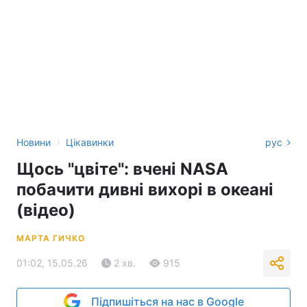
›
Новини
Цікавинки
рус
Щось "цвіте": вчені NASA
побачити дивні вихорі в океані
(відео)
МАРТА ГИЧКО
01:02, 15.05.26
2 хв.
915
Підпишіться на нас в Google