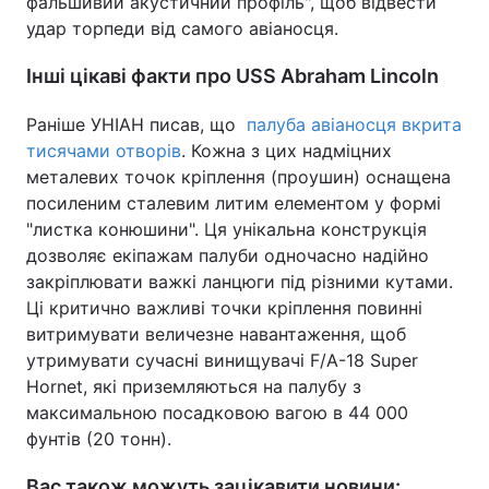
фальшивий акустичний профіль", щоб відвести
удар торпеди від самого авіаносця.
Інші цікаві факти про USS Abraham Lincoln
Раніше УНІАН писав, що
палуба авіаносця вкрита
тисячами отворів
. Кожна з цих надміцних
металевих точок кріплення (проушин) оснащена
посиленим сталевим литим елементом у формі
"листка конюшини". Ця унікальна конструкція
дозволяє екіпажам палуби одночасно надійно
закріплювати важкі ланцюги під різними кутами.
Ці критично важливі точки кріплення повинні
витримувати величезне навантаження, щоб
утримувати сучасні винищувачі F/A-18 Super
Hornet, які приземляються на палубу з
максимальною посадковою вагою в 44 000
фунтів (20 тонн).
Вас також можуть зацікавити новини: