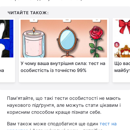
ЧИТАЙТЕ ТАКОЖ:
У чому ваша внутрішня сила: тест на
Що ва
на
особистість із точністю 99%
майбут
Пам'ятайте, що такі тести особистості не мають
наукового підґрунтя, але можуть стати цікавим і
корисним способом краще пізнати себе.
Вам також може сподобатися ще один
тест на