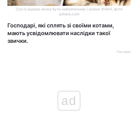
Сон із кішкою може бути небезпечним / колаж УНІАН, фото
pxhere.com
Господарі, які сплять зі своїми котами,
мають усвідомлювати наслідки такої
звички.
Реклама
ad