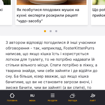
кі
Як позбутися плодових мушок на
Що роб
кухні: експерти розкрили рецепт
прийом
"чудо-засобу"
З автором відповіді погодилися й інші учасники
обговорення - так, наприклад, FosterKittenPurrs
написав, що якщо кішка їсть і користується
лотком для туалету, то не потрібно надавати їй
стільки вільного місця. Спати потрібно в ліжку, а
тварина знайде, чим себе зайняти і де відійти до
сну. Ба більше, юзер вважає, що якщо кішка
бачитиме, що ви не становите загрози вночі, і
зможе бачити, чим ви зайняті (а ви спите), то
взаємини з твариною налагодяться швидше без
RU
жертв у вигляді сну.
МОВА
ГОЛОВНА
РОЗДІЛИ
ПОГОДА
ЛАЙТ
Реклама