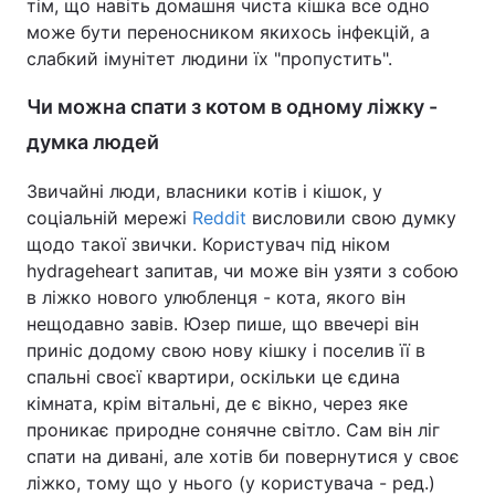
тім, що навіть домашня чиста кішка все одно
може бути переносником якихось інфекцій, а
слабкий імунітет людини їх "пропустить".
Чи можна спати з котом в одному ліжку -
думка людей
Звичайні люди, власники котів і кішок, у
соціальній мережі
Reddit
висловили свою думку
щодо такої звички. Користувач під ніком
hydrageheart запитав, чи може він узяти з собою
в ліжко нового улюбленця - кота, якого він
нещодавно завів. Юзер пише, що ввечері він
приніс додому свою нову кішку і поселив її в
спальні своєї квартири, оскільки це єдина
кімната, крім вітальні, де є вікно, через яке
проникає природне сонячне світло. Сам він ліг
спати на дивані, але хотів би повернутися у своє
ліжко, тому що у нього (у користувача - ред.)