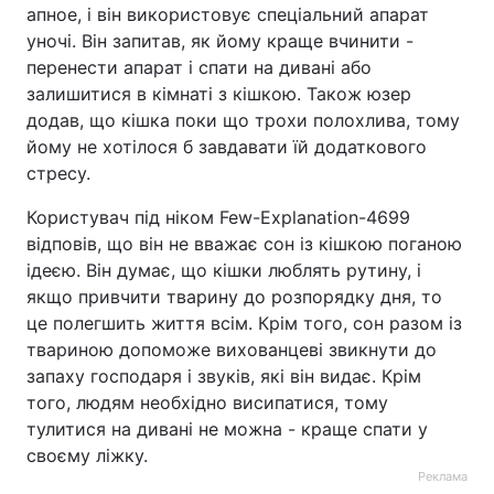
апное, і він використовує спеціальний апарат
уночі. Він запитав, як йому краще вчинити -
перенести апарат і спати на дивані або
залишитися в кімнаті з кішкою. Також юзер
додав, що кішка поки що трохи полохлива, тому
йому не хотілося б завдавати їй додаткового
стресу.
Користувач під ніком Few-Explanation-4699
відповів, що він не вважає сон із кішкою поганою
ідеєю. Він думає, що кішки люблять рутину, і
якщо привчити тварину до розпорядку дня, то
це полегшить життя всім. Крім того, сон разом із
твариною допоможе вихованцеві звикнути до
запаху господаря і звуків, які він видає. Крім
того, людям необхідно висипатися, тому
тулитися на дивані не можна - краще спати у
своєму ліжку.
Реклама