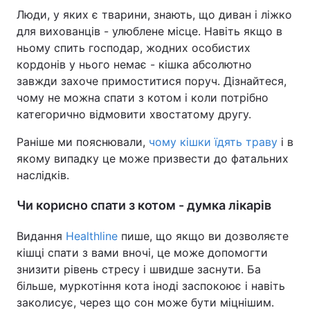
Люди, у яких є тварини, знають, що диван і ліжко
для вихованців - улюблене місце. Навіть якщо в
ньому спить господар, жодних особистих
кордонів у нього немає - кішка абсолютно
завжди захоче примоститися поруч. Дізнайтеся,
чому не можна спати з котом і коли потрібно
категорично відмовити хвостатому другу.
Раніше ми пояснювали,
чому кішки їдять траву
і в
якому випадку це може призвести до фатальних
наслідків.
Чи корисно спати з котом - думка лікарів
Видання
Healthline
пише, що якщо ви дозволяєте
кішці спати з вами вночі, це може допомогти
знизити рівень стресу і швидше заснути. Ба
більше, муркотіння кота іноді заспокоює і навіть
заколисує, через що сон може бути міцнішим.