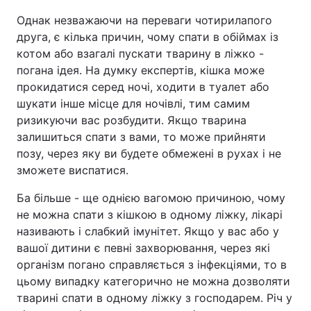
Однак незважаючи на переваги чотирилапого
друга, є кілька причин, чому спати в обіймах із
котом або взагалі пускати тварину в ліжко -
погана ідея. На думку експертів, кішка може
прокидатися серед ночі, ходити в туалет або
шукати інше місце для ночівлі, тим самим
ризикуючи вас розбудити. Якщо тварина
залишиться спати з вами, то може прийняти
позу, через яку ви будете обмежені в рухах і не
зможете виспатися.
Ба більше - ще однією вагомою причиною, чому
не можна спати з кішкою в одному ліжку, лікарі
називають і слабкий імунітет. Якщо у вас або у
вашої дитини є певні захворювання, через які
організм погано справляється з інфекціями, то в
цьому випадку категорично не можна дозволяти
тварині спати в одному ліжку з господарем. Річ у