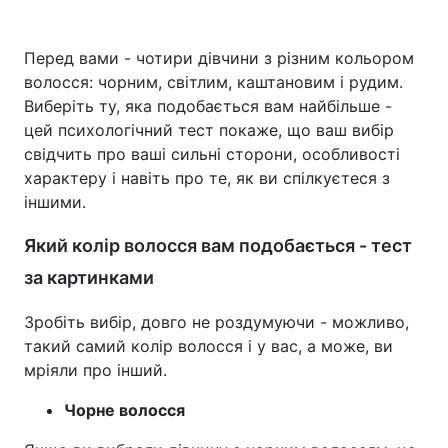
Перед вами - чотири дівчини з різним кольором
волосся: чорним, світлим, каштановим і рудим.
Головна
Війна
Виберіть ту, яка подобається вам найбільше -
цей психологічний тест покаже, що ваш вибір
Україна
Політика
свідчить про ваші сильні сторони, особливості
Економіка
Світ
характеру і навіть про те, як ви спілкуєтеся з
іншими.
Спорт
Наука
Який колір волосся вам подобається - тест
Техно і зв'язок
Лайт
за картинками
Зброя
Інциденти
Зробіть вибір, довго не роздумуючи - можливо,
такий самий колір волосся і у вас, а може, ви
Здоров'я
Туризм
мріяли про інший.
Цікавинки
Погода
Чорне волосся
Екологія
Регіони