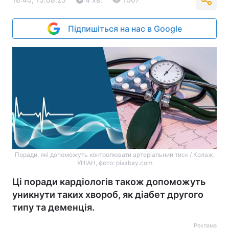
Підпишіться на нас в Google
Поради, які допоможуть контролювати артеріальний тиск / Колаж:
УНІАН, фото: pixabay.com
Ці поради кардіологів також допоможуть
уникнути таких хвороб, як діабет другого
типу та деменція.
Реклама