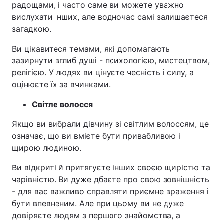
радощами, і часто саме ви можете уважно
вислухати інших, але водночас самі залишаєтеся
Тема оформлення
загадкою.
Ви цікавитеся темами, які допомагають
зазирнути вглиб душі - психологією, мистецтвом,
релігією. У людях ви цінуєте чесність і силу, а
оцінюєте їх за вчинками.
Світле волосся
Якщо ви вибрали дівчину зі світлим волоссям, це
означає, що ви вмієте бути привабливою і
щирою людиною.
Ви відкриті й притягуєте інших своєю щирістю та
чарівністю. Ви дуже дбаєте про свою зовнішність
- для вас важливо справляти приємне враження і
бути впевненим. Але при цьому ви не дуже
довіряєте людям з першого знайомства, а