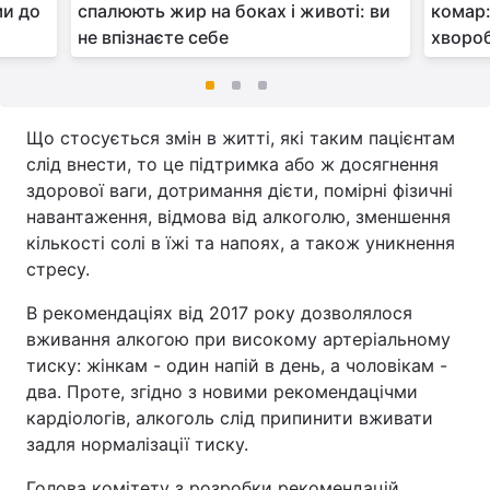
ми до
спалюють жир на боках і животі: ви
комар:
не впізнаєте себе
хвороб
Що стосується змін в житті, які таким пацієнтам
слід внести, то це підтримка або ж досягнення
здорової ваги, дотримання дієти, помірні фізичні
навантаження, відмова від алкоголю, зменшення
кількості солі в їжі та напоях, а також уникнення
стресу.
В рекомендаціях від 2017 року дозволялося
вживання алкогою при високому артеріальному
тиску: жінкам - один напій в день, а чоловікам -
два. Проте, згідно з новими рекомендацічми
кардіологів, алкоголь слід припинити вживати
задля нормалізації тиску.
Голова комітету з розробки рекомендацій