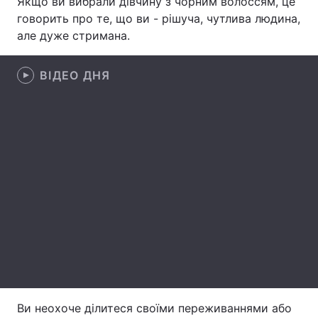
Якщо ви вибрали дівчину з чорним волоссям, це
говорить про те, що ви - рішуча, чутлива людина,
Лонгріди
але дуже стримана.
Відео з Youtube
Статті
ВІДЕО ДНЯ
Інтерв'ю
Думки
Архів
Вакансії
Контакти
Послуги
Ви неохоче ділитеся своїми переживаннями або