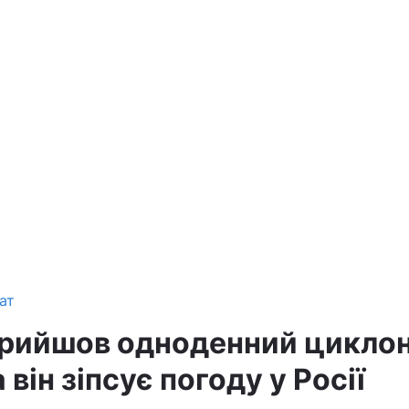
ат
прийшов одноденний цикло
а він зіпсує погоду у Росії