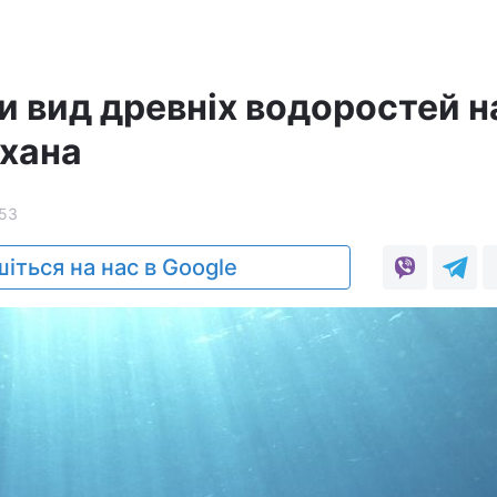
и вид древніх водоростей н
схана
53
іться на нас в Google