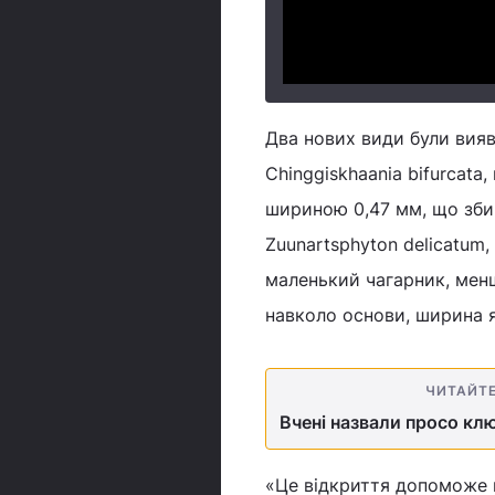
Два нових види були виявл
Chinggiskhaania bifurcata
шириною 0,47 мм, що збир
Zuunartsphyton delicatum,
маленький чагарник, менш
навколо основи, ширина я
ЧИТАЙТ
Вчені назвали просо к
«Це відкриття допоможе н