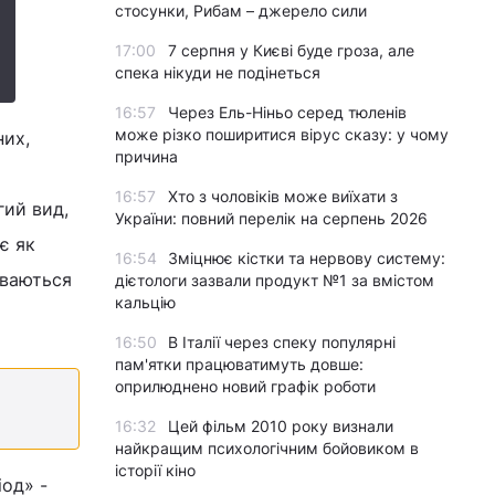
стосунки, Рибам – джерело сили
17:00
7 серпня у Києві буде гроза, але
спека нікуди не подінеться
16:57
Через Ель-Ніньо серед тюленів
може різко поширитися вірус сказу: у чому
них,
причина
16:57
Хто з чоловіків може виїхати з
гий вид,
України: повний перелік на серпень 2026
є як
16:54
Зміцнює кістки та нервову систему:
иваються
дієтологи зазвали продукт №1 за вмістом
кальцію
16:50
В Італії через спеку популярні
пам'ятки працюватимуть довше:
оприлюднено новий графік роботи
16:32
Цей фільм 2010 року визнали
найкращим психологічним бойовиком в
історії кіно
од» -