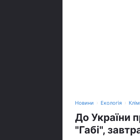
›
›
Новини
Екологія
Клім
До України 
"Габі", завтр