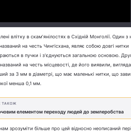
ені влітку в скам'янілостях в Східній Монголії. Один з 
, названий на честь Чингісхана, являє собою довгі нитки
аються в пучки і з'єднуються загальною основою. Дру
 названий на честь місцевості, де його виявили, вигляда
ий за 3 мм в діаметрі, що має маленькі нитки, що зав
кої менша 0,1 мм.
Е ТАКОЖ
лючовим елементом переходу людей до землеробства
ам зрозуміти більше про цей відносно неописаний пері