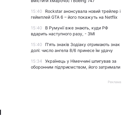
вмістити хмарочос і Boeing 747
15:40
Rockstar анонсувала новий трейлер і
геймплей GTA 6 – його покажуть на Netflix
15:40
В Румунії вже знають, куди РФ
вдарить наступного разу, - ЗМІ
15:40
П’ять знаків Зодіаку отримають знак
долі: число ангела 8/6 принесе їм удачу
15:34
Українець у Німеччині шпигував за
оборонним підприємством, його затримали
Реклама
н