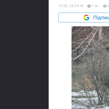
14:29, 24.03.16
1 хв.
Підпиш