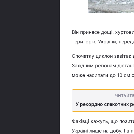
Він принесе дощі, хуртов
територію України, пере
Спочатку циклон завітає 
Західним регіонам дістане
може насипати до 10 см сн
ЧИТАЙТ
У рекордно спекотних р
Фахівці кажуть, що позит
Україні лише на добу. І в 