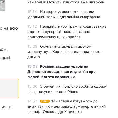
камерами можуть з’явитися вже цієї осені
15:14
Не щороку: експерти назвали
ідеальний термін для заміни смартфона
15:12
Перший лінкор Трампа коштуватиме
но на всю
дорожче суперавіаносця: названо
приголомшливу ціну корабля
15:09
Окупанти атакували дроном
вом.
маршрутку в Херсоні: серед поранених –
дитина
вщині
15:08
Росіяни завдали ударів по
Дніпропетровщині: загинуло пʼятеро
людей, багато поранених
15:00
5 речей, які потрібно зробити одразу
після покупки нового iPhone
14:57
"Ми вперше готуємось до
УНІАН
ться в
зими так, як мали завжди", - енергетичний
експерт Олександр Харченко