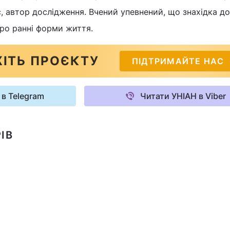
 автор дослідження. Вчений упевнений, що знахідка д
про ранні форми життя.
ІТЬ ПРОЄКТУ
ПІДТРИМАЙТЕ НАС
 в Telegram
Читати УНІАН в Viber
ІВ