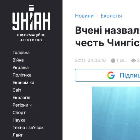
›
Новини
Екологія
Вчені назвал
ІНФОРМАЦІЙНЕ
честь Чингі
АГЕНТСТВО
Головна
Війна
22:11, 24.03.16
1 хв.
2
Україна
Підпиш
Політика
Економіка
Світ
Екологія
Регіони
Спорт
Наука
Техно і зв'язок
Лайт