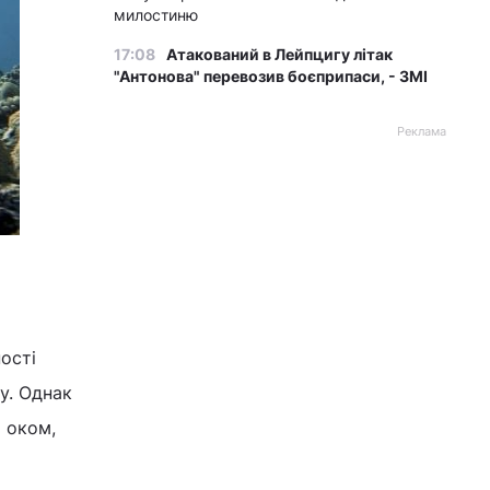
милостиню
17:08
Атакований в Лейпцигу літак
"Антонова" перевозив боєприпаси, - ЗМІ
Реклама
ості
у. Однак
 оком,