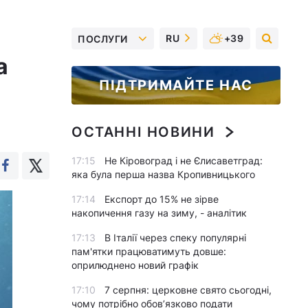
RU
+39
ПОСЛУГИ
а
ПІДТРИМАЙТЕ НАС
ОСТАННІ НОВИНИ
17:15
Не Кіровоград і не Єлисаветград:
яка була перша назва Кропивницького
17:14
Експорт до 15% не зірве
накопичення газу на зиму, - аналітик
17:13
В Італії через спеку популярні
пам'ятки працюватимуть довше:
оприлюднено новий графік
17:10
7 серпня: церковне свято сьогодні,
чому потрібно обов’язково подати