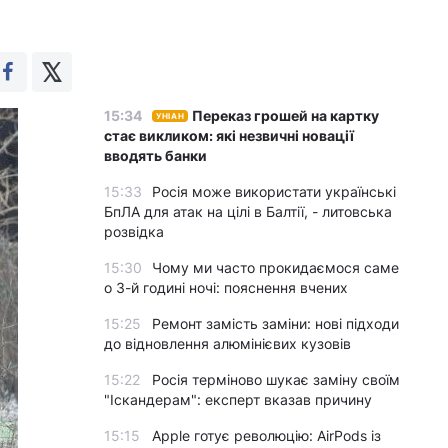
15:34
Переказ грошей на картку
УНІАН
стає викликом: які незвичні новації
вводять банки
15:33
Росія може використати українські
БпЛА для атак на цілі в Балтії, - литовська
розвідка
15:30
Чому ми часто прокидаємося саме
о 3-й годині ночі: пояснення вчених
15:25
Ремонт замість заміни: нові підходи
до відновлення алюмінієвих кузовів
15:22
Росія терміново шукає заміну своїм
"Іскандерам": експерт вказав причину
15:15
Apple готує революцію: AirPods із