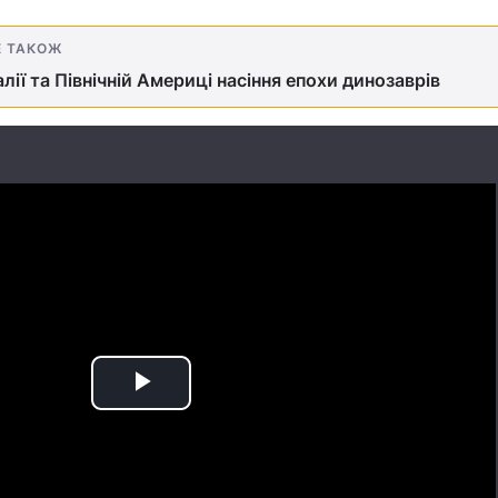
Е ТАКОЖ
лії та Північній Америці насіння епохи динозаврів
Play
Video