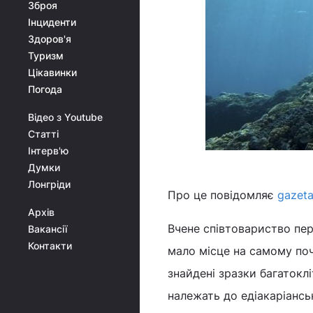
Зброя
Інциденти
Здоров'я
Туризм
Цікавинки
Погода
Відео з Youtube
Статті
Інтерв'ю
Думки
Лонгріди
Про це повідомляє
gazeta
Архів
Вчене співтовариство пер
Вакансії
Контакти
мало місце на самому поч
знайдені зразки багатокл
належать до едіакаріансь