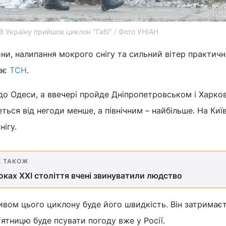
В Україну прийшов циклон "Габі" / Фото УНІАН
ини, налипання мокрого снігу та сильний вітер практич
дає
ТСН
.
до Одеси, а ввечері пройде Дніпропетровськом і Харко
ться від негоди менше, а північним – найбільше. На Киї
ігу.
Е ТАКОЖ
оках ХХІ століття вчені звинуватили людство
ивом цього циклону буде його швидкість. Він затримає
п'ятницю буде псувати погоду вже у Росії.