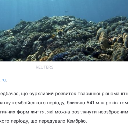
REUTERS
.ru
.
едбачає, що бурхливий розвиток тваринної різноманітн
атку кембрійського періоду, близько 541 млн років том
ітинних форм життя, які можна розглянути неозброєним
кого періоду, що передувало Кембрію.