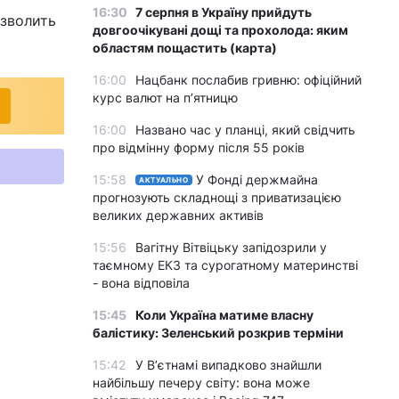
16:30
7 серпня в Україну прийдуть
озволить
довгоочікувані дощі та прохолода: яким
областям пощастить (карта)
16:00
Нацбанк послабив гривню: офіційний
курс валют на п’ятницю
16:00
Названо час у планці, який свідчить
про відмінну форму після 55 років
15:58
У Фонді держмайна
АКТУАЛЬНО
прогнозують складнощі з приватизацією
великих державних активів
15:56
Вагітну Вітвіцьку запідозрили у
таємному ЕКЗ та сурогатному материнстві
- вона відповіла
15:45
Коли Україна матиме власну
балістику: Зеленський розкрив терміни
15:42
У Вʼєтнамі випадково знайшли
найбільшу печеру світу: вона може