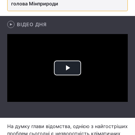
голова Мінприроди
Лонгріди
ВІДЕО ДНЯ
Відео з Youtube
Статті
Інтерв'ю
Думки
Архів
Вакансії
Контакти
Play
Послуги
Video
На думку глави відомства, однією з найгостріших
проблем сьогодні є незворотність кліматичних