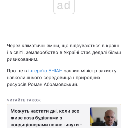
ad
Головна
Війна
Україна
Політика
Через кліматичні зміни, що відбуваються в країні
Економіка
Світ
і в світі, землеробство в Україні стає дедалі більш
ризикованим.
Спорт
Наука
Про це в
інтерв'ю УНІАН
заявив міністр захисту
Техно і зв'язок
Лайт
навколишнього середовища і природних
ресурсів Роман Абрамовський.
Зброя
Інциденти
Здоров'я
Туризм
ЧИТАЙТЕ ТАКОЖ
Можуть настати дні, коли все
Цікавинки
Погода
живе поза будівлями з
кондиціонерами почне гинути -
Екологія
Регіони