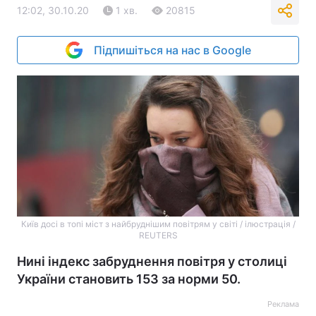
12:02, 30.10.20
1 хв.
20815
Підпишіться на нас в Google
Київ досі в топі міст з найбруднішим повітрям у світі / ілюстрація /
REUTERS
Нині індекс забруднення повітря у столиці
України становить 153 за норми 50.
Реклама