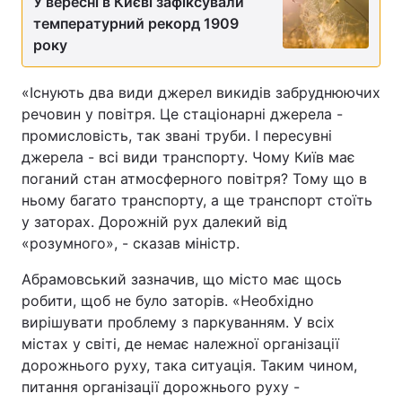
У вересні в Києві зафіксували
температурний рекорд 1909
року
«Існують два види джерел викидів забруднюючих
речовин у повітря. Це стаціонарні джерела -
промисловість, так звані труби. І пересувні
джерела - всі види транспорту. Чому Київ має
поганий стан атмосферного повітря? Тому що в
ньому багато транспорту, а ще транспорт стоїть
у заторах. Дорожній рух далекий від
«розумного», - сказав міністр.
Абрамовський зазначив, що місто має щось
робити, щоб не було заторів. «Необхідно
вирішувати проблему з паркуванням. У всіх
містах у світі, де немає належної організації
дорожнього руху, така ситуація. Таким чином,
питання організації дорожнього руху -