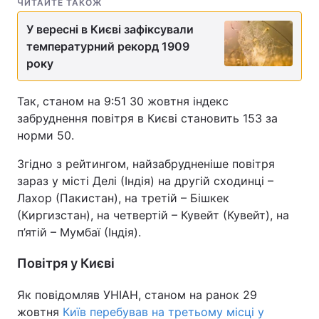
ЧИТАЙТЕ ТАКОЖ
У вересні в Києві зафіксували
температурний рекорд 1909
року
Так, станом на 9:51 30 жовтня індекс
забруднення повітря в Києві становить 153 за
норми 50.
Згідно з рейтингом, найзабрудненіше повітря
зараз у місті Делі (Індія) на другій сходинці –
Лахор (Пакистан), на третій – Бішкек
(Киргизстан), на четвертій – Кувейт (Кувейт), на
п’ятій – Мумбаї (Індія).
Повітря у Києві
Як повідомляв УНІАН, станом на ранок 29
жовтня
Київ перебував на третьому місці у