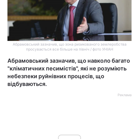
Абрамовський зазначив, що зона ризикованого землеробства
просувається все більше на північ / фото УНІАН
Абрамовський зазначив, що навколо багато
"кліматичних песимістів", які не розуміють
небезпеки руйнівних процесів, що
відбуваються.
Реклама