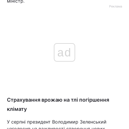
міністр.
Реклама
ad
Страхування врожаю на тлі погіршення
клімату
У серпні президент Володимир Зеленський
наголосив на важливості створення нових