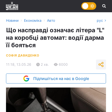
›
›
Новини
Економіка
Авто
рус
Що насправді означає літера "L"
на коробці автомат: водії дарма
її бояться
СОФІЯ ДАВИДЕНКО
11:18, 13.05.26
2 хв.
6000
Підпишіться на нас в Google