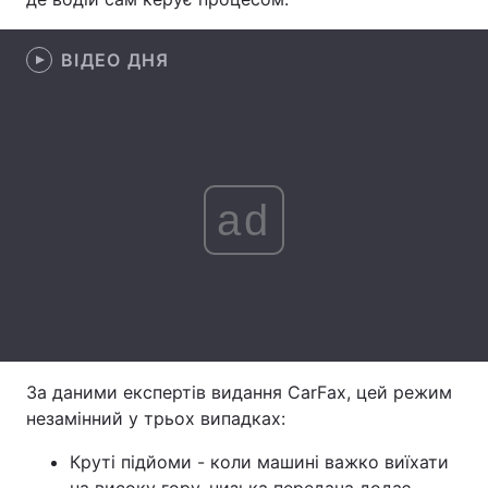
Лонгріди
ВІДЕО ДНЯ
Відео з Youtube
Статті
Інтерв'ю
Думки
Архів
Вакансії
ad
Контакти
Послуги
За даними експертів видання CarFax, цей режим
незамінний у трьох випадках:
Круті підйоми - коли машині важко виїхати