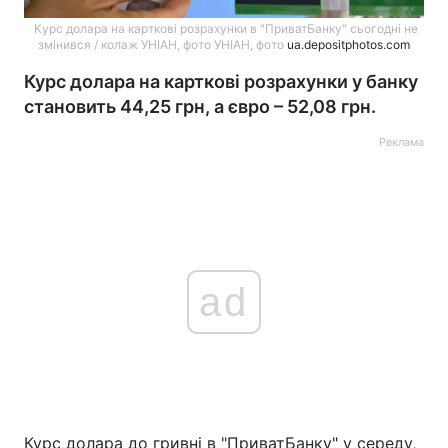
Курс долара на карткові розрахунки в "ПриватБанку" сьогодні не
змінився / колаж УНІАН, фото УНІАН, фото
ua.depositphotos.com
Курс долара на карткові розрахунки у банку
становить 44,25 грн, а євро – 52,08 грн.
Реклама
ad
Курс долара до гривні в "ПриватБанку" у середу,