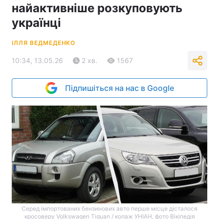
найактивніше розкуповують
українці
ІЛЛЯ ВЕДМЕДЕНКО
10:34, 13.05.26
2 хв.
1567
Підпишіться на нас в Google
Серед імпортованих бензинових авто перше місце дісталося
кросоверу Volkswagen Tiguan / колаж УНІАН, фото Вікіпедія