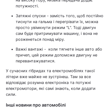
на високу гору, низька передача додає
потужності.
Тема оформлення
Затяжні спуски - замість того, щоб постійно
тиснути на гальма і перегрівати їх, можна
просто увімкнути режим "L". Тоді двигун
сам буде притримувати машину, і вона не
розженеться понад міру.
Важкі вантажі - коли тягнете інше авто або
причеп, цей режим допоможе двигуну не
перевантажуватися.
У сучасних гібридах та електромобілях такої
літери вже майже не зустрінеш. Там за все
відповідає розумна електроніка та потужні
електромотори, які самі знають, коли додати
сили.
Інші новини про автомобілі