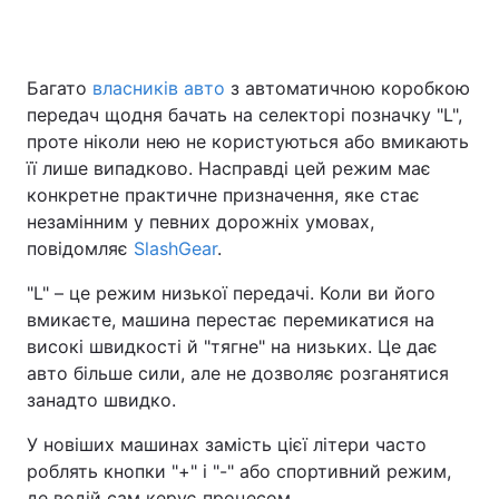
Багато
власників авто
з автоматичною коробкою
Головна
Війна
передач щодня бачать на селекторі позначку "L",
проте ніколи нею не користуються або вмикають
Україна
Політика
її лише випадково. Насправді цей режим має
конкретне практичне призначення, яке стає
Економіка
Світ
незамінним у певних дорожніх умовах,
Спорт
Наука
повідомляє
SlashGear
.
"L" – це режим низької передачі. Коли ви його
Техно і зв'язок
Лайт
вмикаєте, машина перестає перемикатися на
Зброя
Інциденти
високі швидкості й "тягне" на низьких. Це дає
авто більше сили, але не дозволяє розганятися
Здоров'я
Туризм
занадто швидко.
Цікавинки
Погода
У новіших машинах замість цієї літери часто
роблять кнопки "+" і "-" або спортивний режим,
Екологія
Регіони
де водій сам керує процесом.