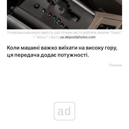
У новіших машинах замість цієї літери часто роблять кнопки "плюс"
і "мінус" / фото
ua.depositphotos.com
Коли машині важко виїхати на високу гору,
ця передача додає потужності.
Реклама
ad