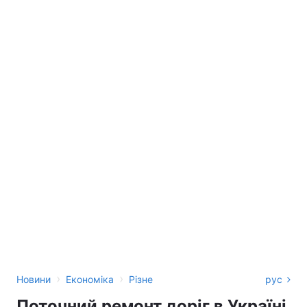
›
›
Новини
Економіка
Різне
рус
Поточний ремонт доріг в Україні