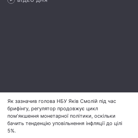
ВІДЕО ДНЯ
Лонгріди
Відео з Youtube
Статті
Інтерв'ю
Думки
Архів
Вакансії
Контакти
Послуги
Як зазначив голова НБУ Яків Смолій під час
брифінгу, регулятор продовжує цикл
пом'якшення монетарної політики, оскільки
бачить тенденцію уповільнення інфляції до цілі
5%.