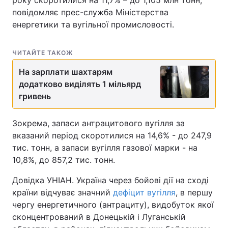
року скоротилися на 11,7% – до 1,105 млн тонн,
повідомляє прес-служба Міністерства
енергетики та вугільної промисловості.
ЧИТАЙТЕ ТАКОЖ
На зарплати шахтарям
додатково виділять 1 мільярд
гривень
Зокрема, запаси антрацитового вугілля за
вказаний період скоротилися на 14,6% - до 247,9
тис. тонн, а запаси вугілля газової марки - на
10,8%, до 857,2 тис. тонн.
Довідка УНІАН. Україна через бойові дії на сході
країни відчуває значний
дефіцит вугілля
, в першу
чергу енергетичного (антрациту), видобуток якої
сконцентрований в Донецькій і Луганській