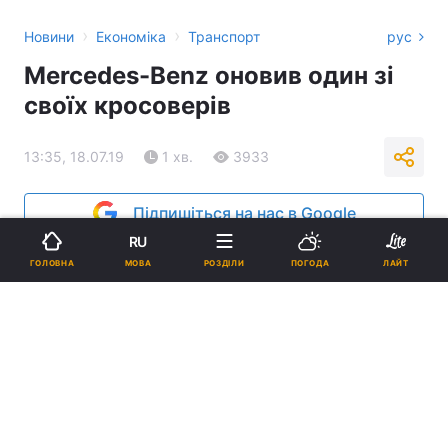
›
›
Новини
Економіка
Транспорт
рус
Mercedes-Benz оновив один зі
своїх кросоверів
13:35, 18.07.19
1 хв.
3933
Підпишіться на нас в Google
RU
МОВА
ГОЛОВНА
РОЗДІЛИ
ПОГОДА
ЛАЙТ