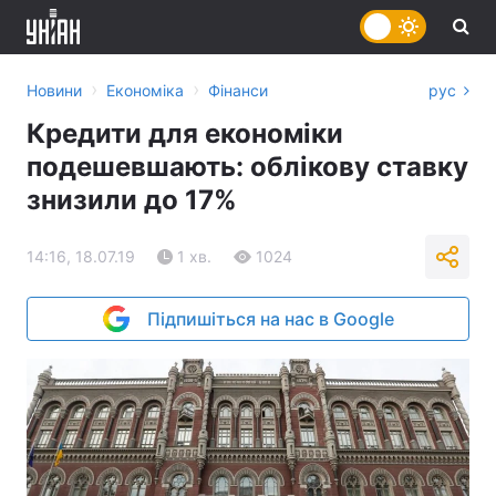
›
›
Новини
Економіка
Фінанси
рус
Кредити для економіки
подешевшають: облікову ставку
знизили до 17%
14:16, 18.07.19
1 хв.
1024
Підпишіться на нас в Google