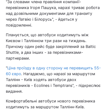
"За словами члена правління компанії-
перевізника Ігоря Пашука, наразі триває робота
над дозвільними документами для транзиту
через Латвію і Білорусь", - йдеться у
повідомленні.
Планується, що автобуси ходитимуть між
Києвом і Таллінном три рази на тиждень.
Причому один рейс буде закріплений за Baltic
Shuttle, а два інших - за перевізниками-
партнерами.
"
Ціна проїзду в одну сторону не перевищить 55-
60 євро
. Нагадаємо, що наразі за маршрутом
Таллінн - Київ ходять автобуси двох
перевізників - Ecolines і Temptrans", - підкреслює
видання.
Комфортабельні автобуси нового перевізника
ходитимуть за маршрутом Таллінн-Київ.