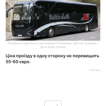
Автобуси ходитимуть між Києвом і Таллінном тричі на тиждень /
фото Baltic Shuttle
Ціна проїзду в одну сторону не перевищить
55-60 євро.
Реклама