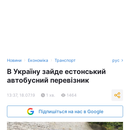
›
›
Новини
Економіка
Транспорт
рус
В Україну зайде естонський
автобусний перевізник
13:37, 18.07.19
1 хв.
1464
Підпишіться на нас в Google