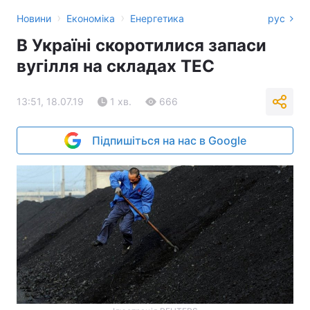
›
›
Новини
Економіка
Енергетика
рус
В Україні скоротилися запаси
вугілля на складах ТЕС
13:51, 18.07.19
1 хв.
666
Підпишіться на нас в Google