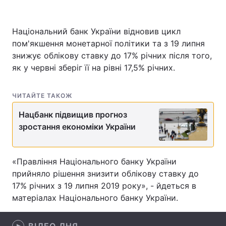
Національний банк України відновив цикл
пом'якшення монетарної політики та з 19 липня
Головна
Війна
знижує облікову ставку до 17% річних після того,
Україна
Політика
як у червні зберіг її на рівні 17,5% річних.
Економіка
Світ
ЧИТАЙТЕ ТАКОЖ
Спорт
Наука
Нацбанк підвищив прогноз
зростання економіки України
Техно і зв'язок
Лайт
Зброя
Інциденти
«Правління Національного банку України
прийняло рішення знизити облікову ставку до
Здоров'я
Туризм
17% річних з 19 липня 2019 року», - йдеться в
матеріалах Національного банку України.
Цікавинки
Погода
Екологія
Регіони