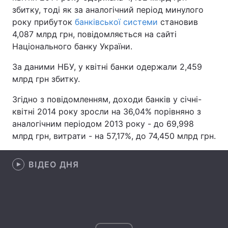
збитку, тоді як за аналогічний період минулого
року прибуток
банківської системи
становив
4,087 млрд грн, повідомляється на сайті
Головна
Війна
Національного банку України.
За даними НБУ, у квітні банки одержали 2,459
Україна
Політика
млрд грн збитку.
Економіка
Світ
Згідно з повідомленням, доходи банків у січні-
квітні 2014 року зросли на 36,04% порівняно з
Спорт
Наука
аналогічним періодом 2013 року - до 69,998
Техно і зв'язок
Лайт
млрд грн, витрати - на 57,17%, до 74,450 млрд грн.
Зброя
Інциденти
ВІДЕО ДНЯ
Здоров'я
Туризм
Цікавинки
Погода
Екологія
Регіони