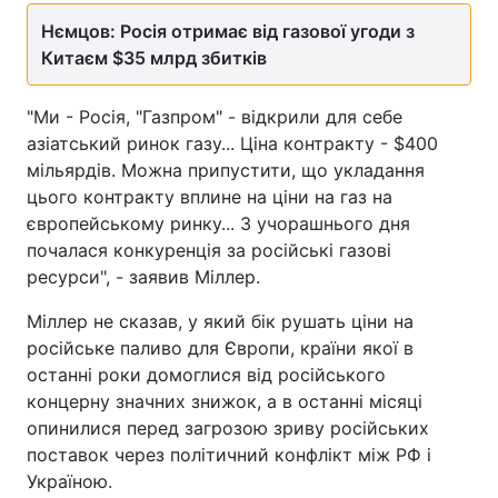
Нємцов: Росія отримає від газової угоди з
Китаєм $35 млрд збитків
"Ми - Росія, "Газпром" - відкрили для себе
азіатський ринок газу... Ціна контракту - $400
мільярдів. Можна припустити, що укладання
цього контракту вплине на ціни на газ на
європейському ринку... З учорашнього дня
почалася конкуренція за російські газові
ресурси", - заявив Міллер.
Міллер не сказав, у який бік рушать ціни на
російське паливо для Європи, країни якої в
останні роки домоглися від російського
концерну значних знижок, а в останні місяці
опинилися перед загрозою зриву російських
поставок через політичний конфлікт між РФ і
Україною.