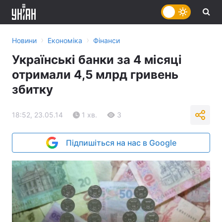
›
›
Новини
Економіка
Фінанси
Українські банки за 4 місяці
отримали 4,5 млрд гривень
збитку
18:52, 23.05.14
1 хв.
3
Підпишіться на нас в Google