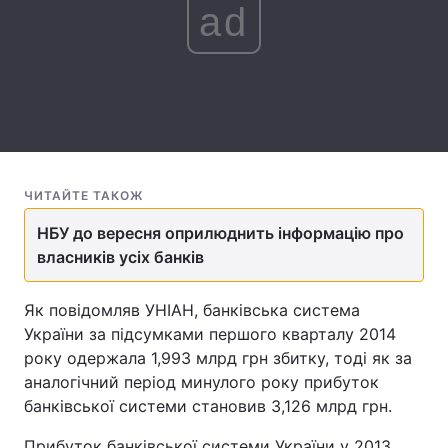
ad
Лонгріди
Відео з Youtube
Статті
Інтерв'ю
Думки
Архів
Вакансії
ЧИТАЙТЕ ТАКОЖ
Контакти
НБУ до вересня оприлюднить інформацію про
власників усіх банків
Послуги
Як повідомляв УНІАН, банківська система
України за підсумками першого кварталу 2014
року одержала 1,993 млрд грн збитку, тоді як за
аналогічний період минулого року прибуток
банківської системи становив 3,126 млрд грн.
Прибуток банківської системи України у 2013