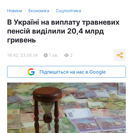
›
›
Новини
Економіка
Соцполітика
В Україні на виплату травневих
пенсій виділили 20,4 млрд
гривень
18:42, 23.05.14
1 хв.
2
Підпишіться на нас в Google