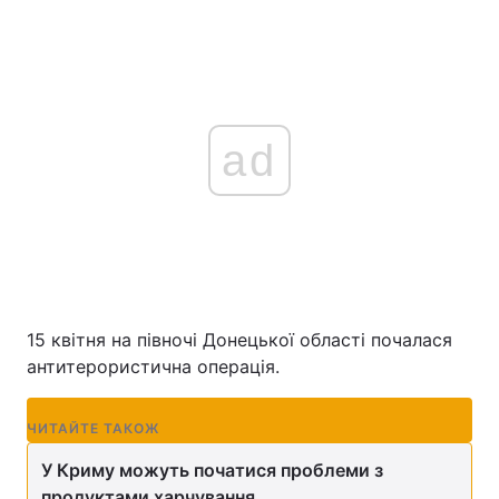
ad
15 квітня на півночі Донецької області почалася
антитерористична операція.
ПІ
ЧИТАЙТЕ ТАКОЖ
У Криму можуть початися проблеми з
продуктами харчування