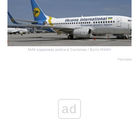
МАУ відкриває рейси в Салоніки / Фото УНІАН
Реклама
ad