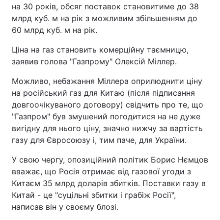
на 30 років, обсяг поставок становитиме до 38
млрд куб. м на рік з можливим збільшенням до
60 млрд куб. м на рік.
Ціна на газ становить комерційну таємницю,
заявив голова "Газпрому" Олексій Міллер.
Можливо, небажання Міллера оприлюднити ціну
на російський газ для Китаю (після підписання
довгоочікуваного договору) свідчить про те, що
"Газпром" був змушений погодитися на не дуже
вигідну для нього ціну, значно нижчу за вартість
газу для Євросоюзу і, тим паче, для України.
У свою чергу, опозиційний політик Борис Нємцов
вважає, що Росія отримає від газової угоди з
Китаєм 35 млрд доларів збитків. Поставки газу в
Китай - це "суцільні збитки і грабіж Росії",
написав він у своєму блозі.