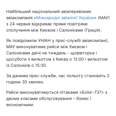
Найбільший національний авіаперевізник
авіакомпанія «
Міжнародні авіалінії України
» (МАУ)
з 24 червня відкриває пряме повітряне
сполучення між Києвом і Салоніками (Греція).
Як повідомили УНІАН у прес-службі авіакомпанії,
МАУ виконуватиме рейси між Києвом і
Салоніками двічі на тиждень - щовівторка і
щосуботи з вильотом з Києва о 12:00 і вильотом
із Салоніків о 15:30.
За даними прес-служби, час польоту становить 2
години 30 хвилин.
Рейси виконуватимуться літаками «Боїнг-737» з
двома класами обслуговування – бізнес і
економічним.