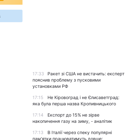
s
17:33
Ракет зі США не вистачить: експерт
пояснив проблему з пусковими
установками РФ
17:15
Не Кіровоград і не Єлисаветград:
яка була перша назва Кропивницького
17:14
Експорт до 15% не зірве
накопичення газу на зиму, - аналітик
17:13
В Італії через спеку популярні
пам'ятки працюватимуть довше: