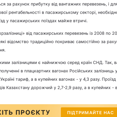
я за рахунок прибутку від вантажних перевезень, і для
ової рентабельності в пасажирському секторі, необхідн
зд у пасажирських поїздах майже втричі.
крзалізниці» від пасажирських перевезень із 2008 по 2
 які відомство традиційно покриває самостійно за рах
ня.
ькими залізницями є найнижчою серед країн СНД. Так, в
полученні в плацкартних вагонах Російських залізниць у
країні тариф, а в купейних вагонах - у 4,3 разу. Проїзд
ів Казахстану дорожчий у 2,7-2,9 разу, а в купейних - в
ІТЬ ПРОЄКТУ
ПІДТРИМАЙТЕ НАС