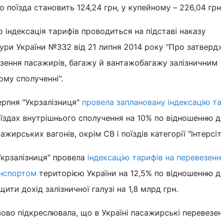
 поїзда становить 124,24 грн, у купейному – 226,04 грн
о індексація тарифів проводиться на підставі наказу
ури України №332 від 21 липня 2014 року "Про затверд
езення пасажирів, багажу й вантажобагажу залізничним
му сполученні".
ерпня "Укрзалізниця"
провела заплановану індексацію т
їздах внутрішнього сполучення на 10% по відношенню д
ажирських вагонів, окрім СВ і поїздів категорії "Інтерсіт
Укрзалізниця" провела
індексацію тарифів на перевезен
анспортом
територією України на 12,5% по відношенню д
ити дохід залізничної галузі на 1,8 млрд грн.
ово підкреслювала, що в Україні пасажирські перевезе