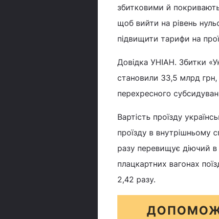
збитковими й покриваютьс
щоб вийти на рівень нуль
підвищити тарифи на прої
Довідка УНІАН. Збитки «У
становили 33,5 млрд грн,
перехресного субсидуван
Вартість проїзду українс
проїзду в внутрішньому с
разу перевищує діючий в У
плацкартних вагонах поїзд
2,42 разу.
ДОПОМОЖ