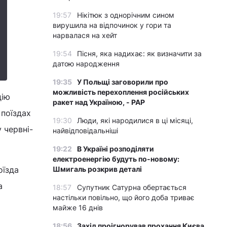
19:57
Нікітюк з однорічним сином
вирушила на відпочинок у гори та
нарвалася на хейт
19:54
Пісня, яка надихає: як визначити за
датою народження
19:35
У Польщі заговорили про
можливість перехоплення російських
дію
ракет над Україною, - PAP
 поїздах
19:30
Люди, які народилися в ці місяці,
 червні-
найвідповідальніші
19:22
В Україні розподіляти
електроенергію будуть по-новому:
оїзда
Шмигаль розкрив деталі
а
18:57
Супутник Сатурна обертається
настільки повільно, що його доба триває
майже 16 днів
18:56
Захід проігнорував прохання Києва