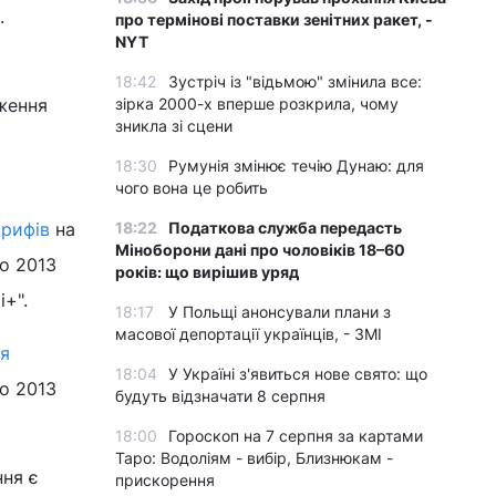
.
про термінові поставки зенітних ракет, -
NYT
18:42
Зустріч із "відьмою" змінила все:
ження
зірка 2000-х вперше розкрила, чому
зникла зі сцени
18:30
Румунія змінює течію Дунаю: для
чого вона це робить
арифів
на
18:22
Податкова служба передасть
Міноборони дані про чоловіків 18–60
о 2013
років: що вирішив уряд
і+".
18:17
У Польщі анонсували плани з
масової депортації українців, - ЗМІ
ня
18:04
У Україні з'явиться нове свято: що
о 2013
будуть відзначати 8 серпня
18:00
Гороскоп на 7 серпня за картами
Таро: Водоліям - вибір, Близнюкам -
ння є
прискорення