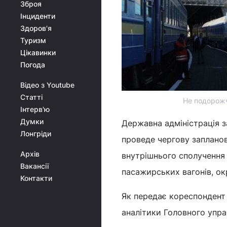
Зброя
Інциденти
Здоров'я
Туризм
Цікавинки
Погода
Відео з Youtube
Статті
Не подорожча
Інтерв'ю
Думки
Державна адміністрація з
Лонгріди
проведе чергову запланов
Архів
внутрішнього сполучення 
Вакансії
пасажирських вагонів, окрі
Контакти
Як передає кореспондент 
аналітики Головного упра