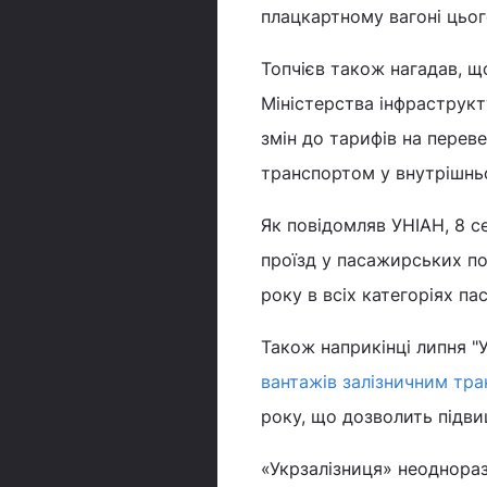
плацкартному вагоні цього
Топчієв також нагадав, щ
Міністерства інфраструкт
змін до тарифів на перев
транспортом у внутрішньо
Як повідомляв УНІАН, 8 с
проїзд у пасажирських по
року в всіх категоріях пас
Також наприкінці липня "
вантажів залізничним тр
року, що дозволить підвищ
«Укрзалізниця» неоднораз