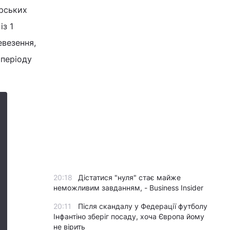
ирських
із 1
евезення,
 періоду
20:18
Дістатися "нуля" стає майже
неможливим завданням, - Business Insider
20:11
Після скандалу у Федерації футболу
Інфантіно зберіг посаду, хоча Європа йому
не вірить