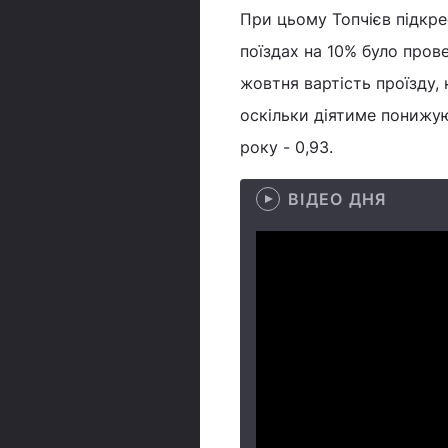
При цьому Топчієв підкре
поїздах на 10% було прове
жовтня вартість проїзду,
оскільки діятиме понижую
року - 0,93.
ВІДЕО ДНЯ