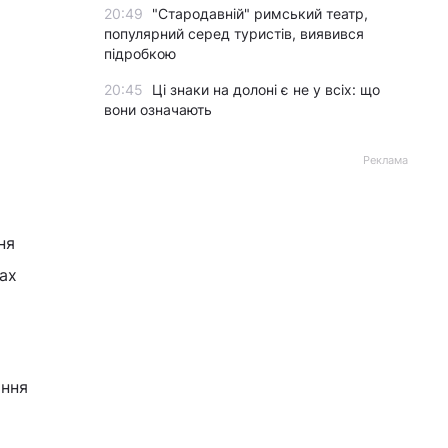
20:49
"Стародавній" римський театр,
популярний серед туристів, виявився
підробкою
20:45
Ці знаки на долоні є не у всіх: що
вони означають
Реклама
ня
ах
іння