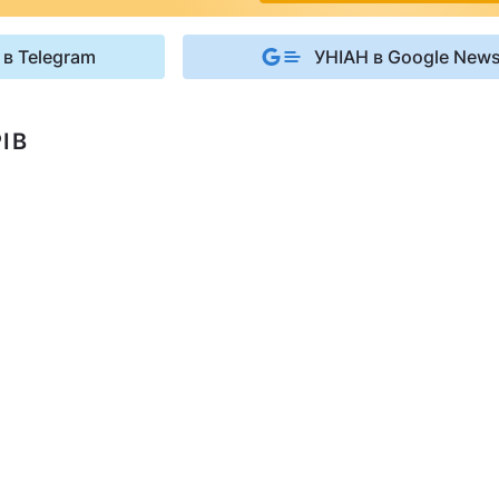
 в Telegram
УНІАН в Google New
ІВ