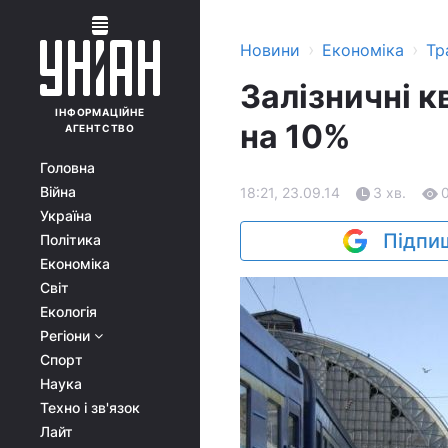
›
›
Новини
Економіка
Тр
Залізничні 
ІНФОРМАЦІЙНЕ
на 10%
АГЕНТСТВО
Головна
Війна
18:21, 23.09.14
3 хв.
Україна
Підпиш
Політика
Економіка
Світ
Екологія
Регіони
Спорт
Наука
Техно і зв'язок
Лайт