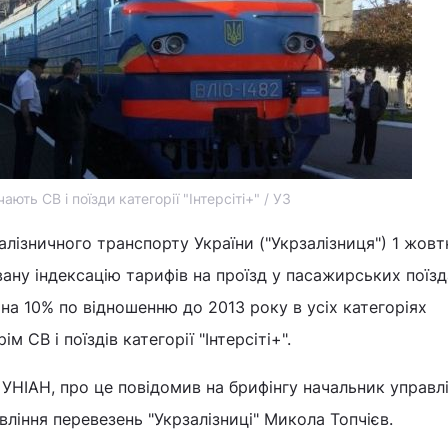
ють СВ і поїзди категорії "Інтерсіті+" / УЗ
алізничного транспорту України ("Укрзалізниця") 1 жовт
ану індексацію тарифів на проїзд у пасажирських поїзд
на 10% по відношенню до 2013 року в усіх категоріях
м СВ і поїздів категорії "Інтерсіті+".
УНІАН, про це повідомив на брифінгу начальник управл
вління перевезень "Укрзалізниці" Микола Топчієв.