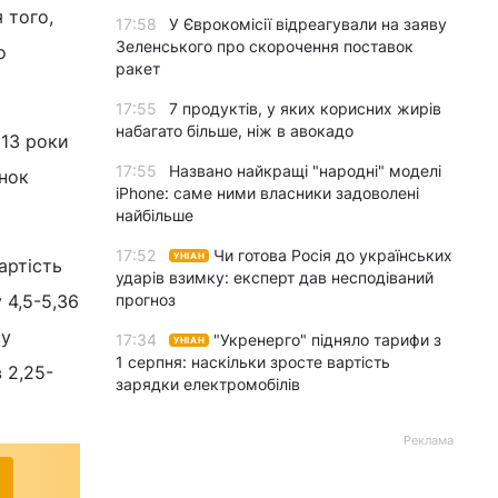
 того,
17:58
У Єврокомісії відреагували на заяву
Зеленського про скорочення поставок
о
ракет
17:55
7 продуктів, у яких корисних жирів
набагато більше, ніж в авокадо
013 роки
17:55
Названо найкращі "народні" моделі
унок
iPhone: саме ними власники задоволені
найбільше
17:52
Чи готова Росія до українських
УНІАН
артість
ударів взимку: експерт дав несподіваний
 4,5-5,36
прогноз
 у
17:34
"Укренерго" підняло тарифи з
УНІАН
1 серпня: наскільки зросте вартість
 2,25-
зарядки електромобілів
Реклама