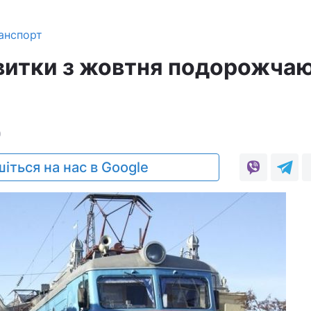
анспорт
квитки з жовтня подорожча
0
іться на нас в Google