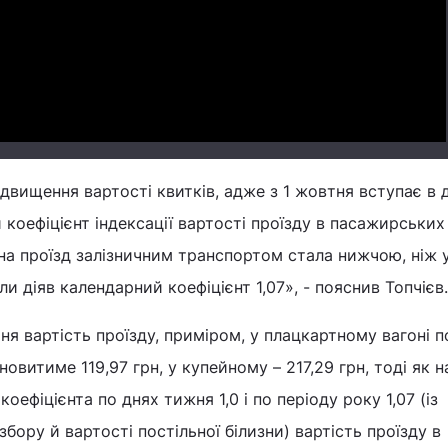
Video
двищення вартості квитків, адже з 1 жовтня вступає в 
оефіцієнт індексації вартості проїзду в пасажирських
 на проїзд залізничним транспортом стала нижчою, ніж у
ли діяв календарний коефіцієнт 1,07», - пояснив Топчієв.
ня вартість проїзду, приміром, у плацкартному вагоні п
новитиме 119,97 грн, у купейному – 217,29 грн, тоді як н
коефіцієнта по днях тижня 1,0 і по періоду року 1,07 (із
бору й вартості постільної білизни) вартість проїзду в