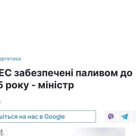
ергетика
АЕС забезпечені паливом до
 року - міністр
0
іться на нас в Google