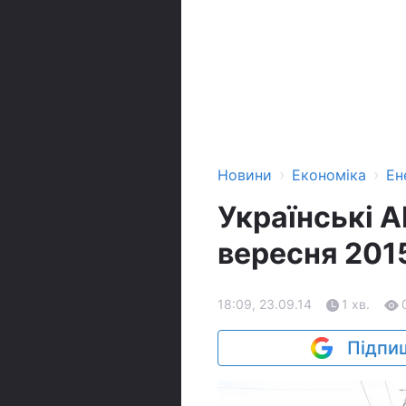
›
›
Новини
Економіка
Ен
Українські 
вересня 2015
18:09, 23.09.14
1 хв.
Підпиш