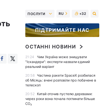
RU
+32
ПОСЛУГИ
ють
ПІДТРИМАЙТЕ НАС
ОСТАННІ НОВИНИ
21:24
Чим Україна може знищувати
"Іскандери": експерти назвали єдиний
реальний варіант
20:58
Частина ракети SpaceX розбилася
об Місяць: вчені розповіли про побачене в
телескоп
20:52
Китай оточив пустелю деревами:
через роки вона почала поглинати більше
CO₂