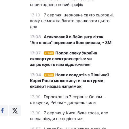
оприлюднено новий графік
17:10
7 серпня: церковне свято сьогодні,
кому не можна багато працювати цього
дня
17:08
Атакований в Лейпцигу літак
"Антонова" перевозив боєприпаси, - ЗМІ
17:07
Попри спеку Україна
УНІАН
експортує електроенергію: чи
загрожують нам відключення
17:04
Нових солдатів з Північної
УНІАН
Кореї Росія може кинути на штурми:
експерт назвав напрямок
17:00
Гороскоп на 7 серпня: Овнам –
стосунки, Рибам – джерело сили
17:00
7 серпня у Києві буде гроза, але
спека нікуди не подінеться
16:57
Через Ель-Ніньо серед тюленів