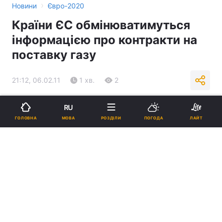
›
Новини
Євро-2020
Країни ЄС обмінюватимуться
інформацією про контракти на
поставку газу
21:12, 06.02.11
1 хв.
2
Підпишіться на нас в Google
RU
МОВА
ГОЛОВНА
РОЗДІЛИ
ПОГОДА
ЛАЙТ
Реклама
ad