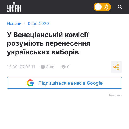
›
Новини
Євро-2020
У Венеціанській комісії
розуміють перенесення
українських виборів
12:39, 07.02.11
3 хв.
0
Підпишіться на нас в Google
Реклама