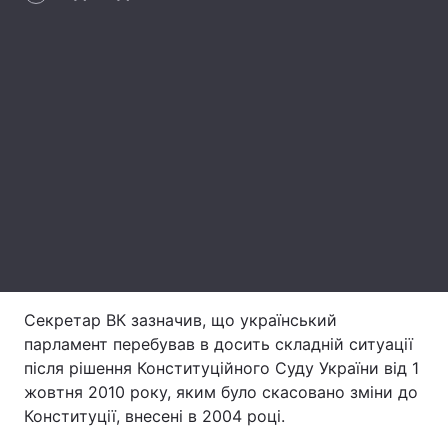
Головна
Війна
Україна
Політика
Економіка
Світ
Спорт
Наука
Техно і зв'язок
Лайт
Зброя
Інциденти
Секретар ВК зазначив, що український
парламент перебував в досить складній ситуації
Здоров'я
Туризм
після рішення Конституційного Суду України від 1
жовтня 2010 року, яким було скасовано зміни до
Цікавинки
Погода
Конституції, внесені в 2004 році.
Екологія
Регіони