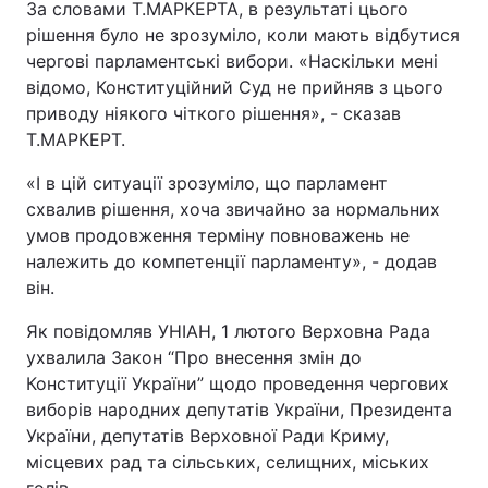
За словами Т.МАРКЕРТА, в результаті цього
рішення було не зрозуміло, коли мають відбутися
Лонгріди
чергові парламентські вибори. «Наскільки мені
відомо, Конституційний Суд не прийняв з цього
Відео з Youtube
Статті
приводу ніякого чіткого рішення», - сказав
Т.МАРКЕРТ.
Інтерв'ю
Думки
«І в цій ситуації зрозуміло, що парламент
Архів
Вакансії
схвалив рішення, хоча звичайно за нормальних
умов продовження терміну повноважень не
Контакти
належить до компетенції парламенту», - додав
він.
Послуги
Як повідомляв УНІАН, 1 лютого Верховна Рада
ухвалила Закон “Про внесення змін до
Конституції України” щодо проведення чергових
виборів народних депутатів України, Президента
України, депутатів Верховної Ради Криму,
місцевих рад та сільських, селищних, міських