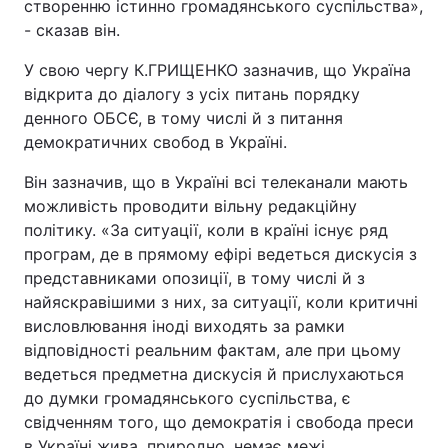
створенню істинно громадянського суспільства»,
- сказав він.
У свою чергу К.ГРИЩЕНКО зазначив, що Україна
відкрита до діалогу з усіх питань порядку
денного ОБСЄ, в тому числі й з питання
демократичних свобод в Україні.
Він зазначив, що в Україні всі телеканали мають
можливість проводити вільну редакційну
політику. «За ситуації, коли в країні існує ряд
програм, де в прямому ефірі ведеться дискусія з
представниками опозиції, в тому числі й з
найяскравішими з них, за ситуації, коли критичні
висловлювання іноді виходять за рамки
відповідності реальним фактам, але при цьому
ведеться предметна дискусія й прислухаються
до думки громадянського суспільства, є
свідченням того, що демократія і свобода преси
в Україні жива, природно, немає межі