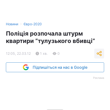
›
Новини
Євро-2020
Поліція розпочала штурм
квартири ”тулузького вбивці”
12:05, 22.03.12
1 хв.
0
Підпишіться на нас в Google
Реклама