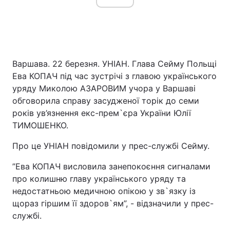
Варшава. 22 березня. УНІАН. Глава Сейму Польщі
Ева КОПАЧ під час зустрічі з главою українського
уряду Миколою АЗАРОВИМ учора у Варшаві
обговорила справу засудженої торік до семи
років ув’язнення екс-прем`єра України Юлії
ТИМОШЕНКО.
Про це УНІАН повідомили у прес-службі Сейму.
”Ева КОПАЧ висловила занепокоєння сигналами
про колишню главу українського уряду та
недостатньою медичною опікою у зв`язку із
щораз гіршим її здоров`ям”, - відзначили у прес-
службі.