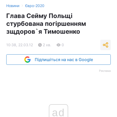
›
Новини
Євро-2020
Глава Сейму Польщі
стурбована погіршенням
зщдоров`я Тимошенко
10:38, 22.03.12
2 хв.
0
Підпишіться на нас в Google
Реклама
ad