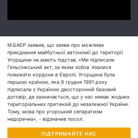
Video
Лонгріди
Відео з Youtube
Статті
Інтерв'ю
Думки
М.БАЄР заявив, що заяви про можливе
приєднання майбутньої автономії до території
Архів
Вакансії
Угорщини не мають підстав. «Ми підписали
Гельсінкський акт, за яким зобов`язалися
Контакти
поважати кордони в Європі. Угорщина була
першою країною, яка 6 грудня 1991 року
Послуги
підписала з Україною двосторонній базовий
договір, де зазначається, що у нас немає жодних
територіальних претензій до незалежної України.
Тому, мова про угорський сепаратизм
недоречна», - відзначив посол.
ПІДТРИМАЙТЕ НАС