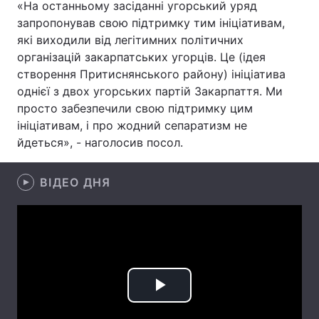
«На останньому засіданні угорський уряд
запропонував свою підтримку тим ініціативам,
які виходили від легітимних політичних
організацій закарпатських угорців. Це (ідея
Головна
Війна
створення Притиснянського району) ініціатива
однієї з двох угорських партій Закарпаття. Ми
Україна
Політика
просто забезпечили свою підтримку цим
Економіка
Світ
ініціативам, і про жодний сепаратизм не
йдеться», - наголосив посол.
Спорт
Наука
ВІДЕО ДНЯ
Техно і зв'язок
Лайт
Зброя
Інциденти
Здоров'я
Туризм
Цікавинки
Погода
Play
Екологія
Регіони