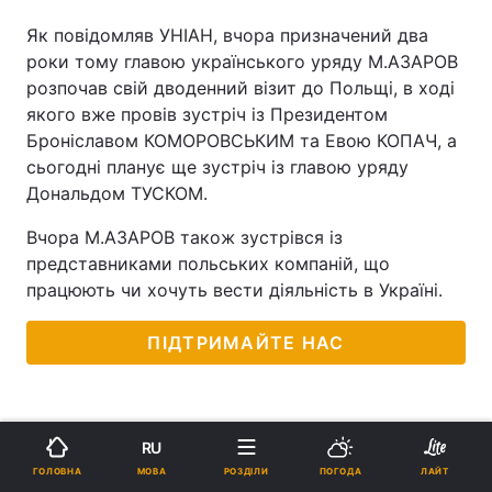
Як повідомляв УНІАН, вчора призначений два
роки тому главою українського уряду М.АЗАРОВ
розпочав свій дводенний візит до Польщі, в ході
якого вже провів зустріч із Президентом
Броніславом КОМОРОВСЬКИМ та Евою КОПАЧ, а
сьогодні планує ще зустріч із главою уряду
Дональдом ТУСКОМ.
Вчора М.АЗАРОВ також зустрівся із
представниками польських компаній, що
працюють чи хочуть вести діяльність в Україні.
ПІДТРИМАЙТЕ НАС
RU
МОВА
ГОЛОВНА
РОЗДІЛИ
ПОГОДА
ЛАЙТ