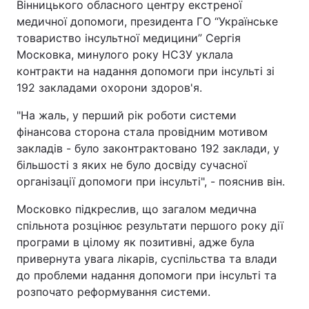
Вінницького обласного центру екстреної
медичної допомоги, президента ГО “Українське
Тема оформлення
товариство інсультної медицини” Сергія
Московка, минулого року НСЗУ уклала
контракти на надання допомоги при інсульті зі
192 закладами охорони здоров'я.
"На жаль, у перший рік роботи системи
фінансова сторона стала провідним мотивом
закладів - було законтрактовано 192 заклади, у
більшості з яких не було досвіду сучасної
організації допомоги при інсульті", - пояснив він.
Московко підкреслив, що загалом медична
спільнота розцінює результати першого року дії
програми в цілому як позитивні, адже була
привернута увага лікарів, суспільства та влади
до проблеми надання допомоги при інсульті та
розпочато реформування системи.