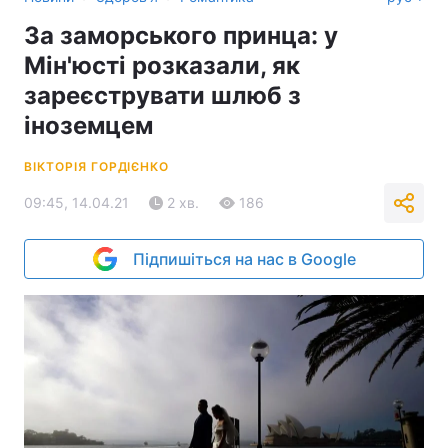
За заморського принца: у
Мін'юсті розказали, як
зареєструвати шлюб з
іноземцем
ВІКТОРІЯ ГОРДІЄНКО
09:45, 14.04.21
2 хв.
186
Підпишіться на нас в Google