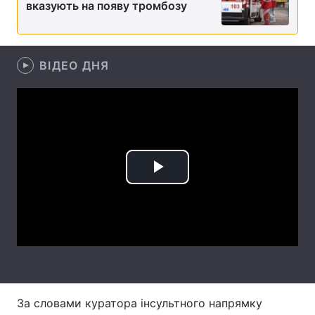
вказують на появу тромбозу
Лонгріди
ВІДЕО ДНЯ
Відео з Youtube
Статті
Інтерв'ю
Думки
Архів
Вакансії
Контакти
Play
Послуги
Video
За словами куратора інсультного напрямку