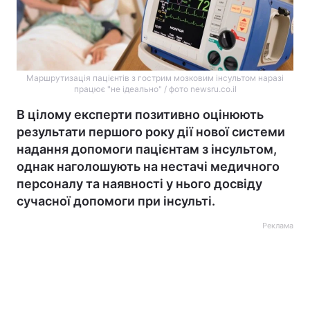
Маршрутизація пацієнтів з гострим мозковим інсультом наразі
працює "не ідеально" / фото newsru.co.il
В цілому експерти позитивно оцінюють
результати першого року дії нової системи
надання допомоги пацієнтам з інсультом,
однак наголошують на нестачі медичного
персоналу та наявності у нього досвіду
сучасної допомоги при інсульті.
Реклама