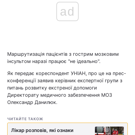
ad
Головна
Війна
Україна
Політика
Економіка
Світ
Маршрутизація пацієнтів з гострим мозковим
інсультом наразі працює "не ідеально".
Спорт
Наука
Як передає кореспондент УНІАН, про це на прес-
Техно і зв'язок
Лайт
конференції заявив керівник експертної групи з
питань розвитку екстреної допомоги
Зброя
Інциденти
Директорату медичного забезпечення МОЗ
Олександр Данилюк.
Здоров'я
Туризм
Цікавинки
Погода
ЧИТАЙТЕ ТАКОЖ
Лікар розповів, які ознаки
Екологія
Регіони