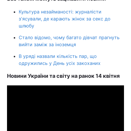
Культура незайманості: журналісти
з'ясували, де карають жінок за секс до
шлюбу
Стало відомо, чому багато дівчат прагнуть
вийти заміж за іноземця
В уряді назвали кількість пар, що
одружились у День усіх закоханих
Новини України та світу на ранок 14 квітня