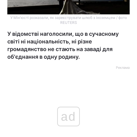
У Мін'юсті розказали, як зареєструвати шлюб з іноземцем / фото
REUTERS
У відомстві наголосили, що в сучасному
світі ні національність, ні різне
громадянство не стають на заваді для
об'єднання в одну родину.
Реклама
ad