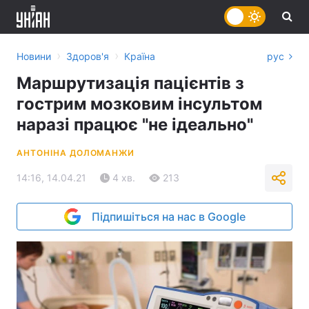
›
›
Новини
Здоров'я
Країна
рус
Маршрутизація пацієнтів з
гострим мозковим інсультом
наразі працює "не ідеально"
АНТОНІНА ДОЛОМАНЖИ
14:16, 14.04.21
4 хв.
213
Підпишіться на нас в Google