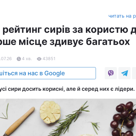
читать на 
 рейтинг сирів за користю 
рше місце здивує багатьох
.07.26
4 хв.
43851
іться на нас в Google
усі сири досить корисні, але й серед них є лідери.