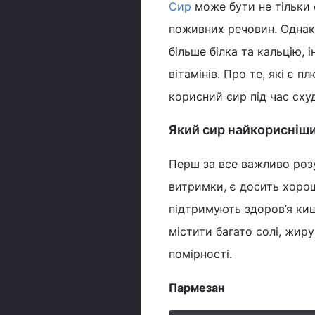
Сир
може бути не тільки 
поживних речовин. Однак 
більше білка та кальцію,
вітамінів. Про те, які є 
корисний сир під час сху
Який сир найкорисніший
Перш за все важливо розу
витримки, є досить хорош
підтримують здоров’я киш
містити багато солі, жир
помірності.
Пармезан