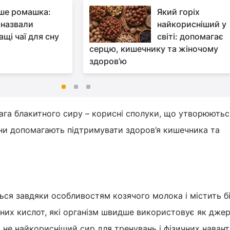
ше ромашка:
Який горіх
 назвали
найкорисніший у
ащі чаї для сну
світі: допомагає
серцю, кишечнику та жіночому
здоров’ю
га блакитного сиру – корисні сполуки, що утворюються
они допомагають підтримувати здоров’я кишечника та
ься завдяки особливостям козячого молока і містить б
их кислот, які організм швидше використовує як дже
чи не найкорисніший сир для тренувань і фізичних наван