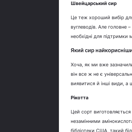
Швейцарський сир
Це теж хороший вибір дл
вуглеводів. Але головне 
необхідні для підтримки мі
Який сир найкорисніш
Хоча, як ми вже зазначил
він все ж не є універсал
виявитися й інші види, а 
Рікотта
Цей сорт виготовляється 
незамінними амінокислот
бібліотеки США, такий бі