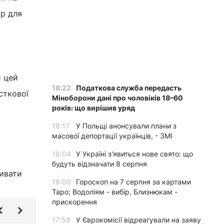
ир для
и цей
18:22
Податкова служба передасть
сткової
Міноборони дані про чоловіків 18–60
років: що вирішив уряд
18:17
У Польщі анонсували плани з
масової депортації українців, - ЗМІ
18:04
У Україні з'явиться нове свято: що
будуть відзначати 8 серпня
живати
18:00
Гороскоп на 7 серпня за картами
Таро: Водоліям - вибір, Близнюкам -
прискорення
17:58
У Єврокомісії відреагували на заяву