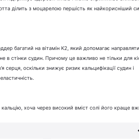
котта ділить з моцарелою першість як найкорисніший с
чеддер багатий на вітамін K2, який допомагає направлят
 не в стінки судин. Причому це важливо не тільки для кі
’я серця, оскільки знижує ризик кальцифікації судин і
 еластичність.
кальцію, хоча через високий вміст солі його краще в