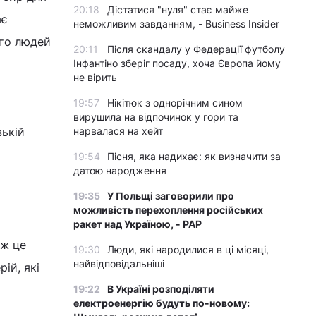
20:18
Дістатися "нуля" стає майже
ає
неможливим завданням, - Business Insider
ато людей
20:11
Після скандалу у Федерації футболу
Інфантіно зберіг посаду, хоча Європа йому
не вірить
19:57
Нікітюк з однорічним сином
вирушила на відпочинок у гори та
зькій
нарвалася на хейт
19:54
Пісня, яка надихає: як визначити за
датою народження
19:35
У Польщі заговорили про
можливість перехоплення російських
ракет над Україною, - PAP
ож це
19:30
Люди, які народилися в ці місяці,
найвідповідальніші
ій, які
19:22
В Україні розподіляти
електроенергію будуть по-новому: