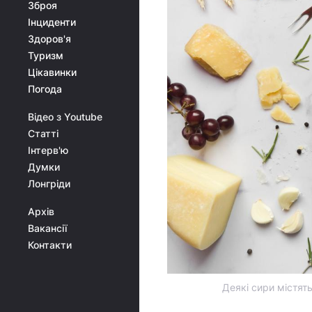
Зброя
Інциденти
Здоров'я
Туризм
Цікавинки
Погода
Відео з Youtube
Статті
Інтерв'ю
Думки
Лонгріди
Архів
Вакансії
Контакти
Деякі сири містять