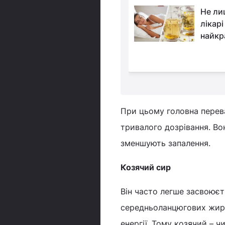
Названо найкращу
Не ли
ягоду для здоров’я:
лікарі
перелік
найкр
ших сортів
При цьому головна перева
тривалого дозрівання. В
зменшують запалення.
Козячий сир
Він часто легше засвоюєт
середньоланцюгових жирн
енергії. Тому козячий – 