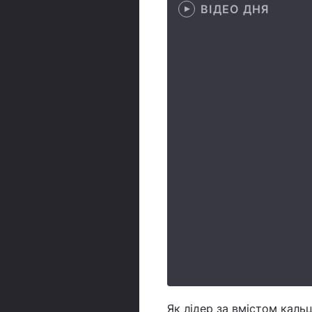
ВІДЕО ДНЯ
Як лідер за вмістом каль