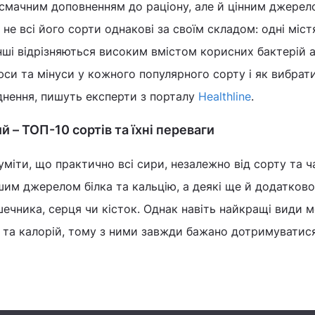
смачним доповненням до раціону, але й цінним джерел
не всі його сорти однакові за своїм складом: одні міст
 інші відрізняються високим вмістом корисних бактерій 
плюси та мінуси у кожного популярного сорту і як вибрат
днення, пишуть експерти з порталу
Healthline
.
 – ТОП-10 сортів та їхні переваги
міти, що практично всі сири, незалежно від сорту та ч
им джерелом білка та кальцію, а деякі ще й додатково
ечника, серця чи кісток. Однак навіть найкращі види 
у та калорій, тому з ними завжди бажано дотримуватис