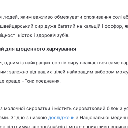
я людей, яким важливо обмежувати споживання солі а
– швейцарський сир дуже багатий на кальцій і фосфор, я
цності кісток і здоров’я зубів.
ий для щоденного харчування
и, одним із найкращих сортів сиру вважається саме па
ьним: залежно від ваших цілей найкращим вибором мож
ще краще – їхнє поєднання.
з молочної сироватки і містить сироватковий білок з у
ами. Згідно з низкою
досліджень
з Національної медичн
лок підтримує здоров’я м’язів і може сприятливо вплива