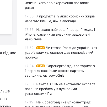
Зеленського про скорочення поставок
Названо найкращу
ракет
ягоду для здоров’я:
17:55
7 продуктів, у яких корисних жирів
перелік
набагато більше, ніж в авокадо
найкорисніших сортів
17:55
Названо найкращі "народні" моделі
iPhone: саме ними власники задоволені
найбільше
17:52
Чи готова Росія до українських
УНІАН
 під час
ударів взимку: експерт дав несподіваний
прогноз
17:34
"Укренерго" підняло тарифи з
УНІАН
1 серпня: наскільки зросте вартість
зарядки електромобілів
17:33
Ракет зі США не вистачить: експерт
пояснив проблему з пусковими
ільше
установками РФ
рело
17:15
Не Кіровоград і не Єлисаветград:
тажень.
яка була перша назва Кропивницького