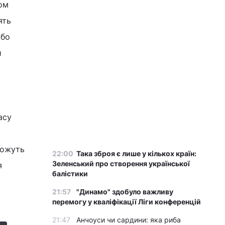
ом
ять
або
и
асу
можуть
22:00
Така зброя є лише у кількох країн:
Зеленський про створення української
я
балістики
21:57
"Динамо" здобуло важливу
перемогу у кваліфікації Ліги конференцій
21:47
Анчоуси чи сардини: яка риба