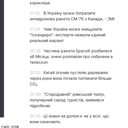
корисніша
21:42
В Україну може потрапити
антидронова ракета CM-70 з Канади, - ЗМІ
21:24
Чим Україна може знищувати
"Іскандери": експерти назвали єдиний
реальний варіант
20:58
Частина ракети SpaceX розбилася
об Місяць: вчені розповіли про побачене в
телескоп
20:52
Китай оточив пустелю деревами:
через роки вона почала поглинати більше
CO₂
20:49
"Стародавній" римський театр,
популярний серед туристів, виявився
підробкою
20:45
Ці знаки на долоні є не у всіх: що
вони означають
 сир для