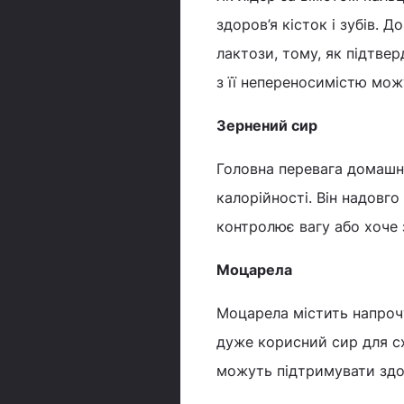
здоров’я кісток і зубів.
лактози, тому, як підтве
з її непереносимістю мож
Зернений сир
Головна перевага домашнь
калорійності. Він надовго
контролює вагу або хоче 
Моцарела
Моцарела містить напрочу
дуже корисний сир для сху
можуть підтримувати здор