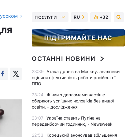
русском
RU
+32
ПОСЛУГИ
для
ПІДТРИМАЙТЕ НАС
ОСТАННІ НОВИНИ
23:39
Атака дронів на Москву: аналітики
оцінили ефективність роботи російської
ППО
23:24
Жінки з дипломами частіше
обирають успішних чоловіків без вищої
освіти, – дослідження
23:07
Україна ставить Путіна на
передвиборчий годинник, - Newsweek
22:53
Корецький анонсував збільшення