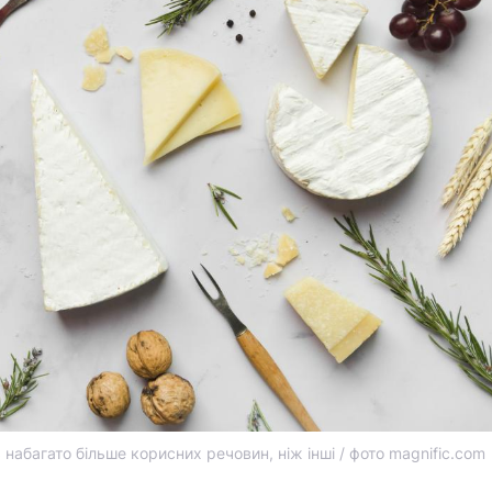
 набагато більше корисних речовин, ніж інші / фото magnific.com