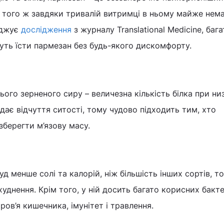
 До того ж завдяки тривалій витримці в ньому майже нем
рджує
дослідження
з журналу Translational Medicine, баг
уть їсти пармезан без будь-якого дискомфорту.
ого зерненого сиру – величезна кількість білка при ни
 дає відчуття ситості, тому чудово підходить тим, хто
зберегти м’язову масу.
д менше солі та калорій, ніж більшість інших сортів, т
днення. Крім того, у ній досить багато корисних бактер
ов’я кишечника, імунітет і травлення.