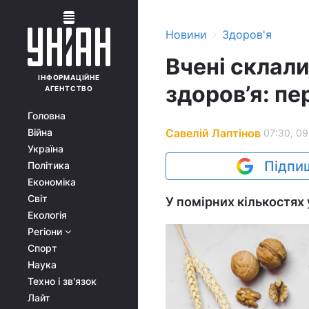
›
Новини
Здоров'я
Вчені склали
ІНФОРМАЦІЙНЕ
здоров’я: пе
АГЕНТСТВО
Головна
Савелій Лаптінов
Війна
07:30, 09
Україна
Підпиш
Політика
Економіка
Світ
У помірних кількостях 
Екологія
Регіони
Спорт
Наука
Техно і зв'язок
Лайт