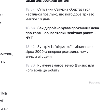
Шмигаль розкрив деталі
18:57
Супутник Сатурна обертається
бо
настільки повільно, що його доба триває
майже 16 днів
кі
18:56
Захід проігнорував прохання Києва
про термінові поставки зенітних ракет, -
NYT
18:42
Зустріч із "відьмою" змінила все:
зірка 2000-х вперше розкрила, чому
рмезан,
зникла зі сцени
уть
18:30
Румунія змінює течію Дунаю: для
чого вона це робить
Реклама
сіма
ої
ти на