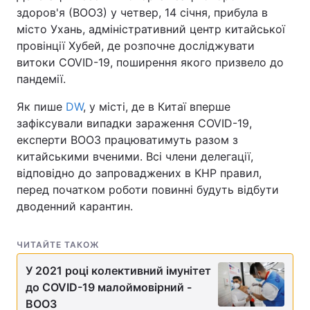
здоров'я (ВООЗ) у четвер, 14 січня, прибула в
місто Ухань, адміністративний центр китайської
провінції Хубей, де розпочне досліджувати
витоки COVID-19, поширення якого призвело до
пандемії.
Як пише
DW
, у місті, де в Китаї вперше
зафіксували випадки зараження COVID-19,
експерти ВООЗ працюватимуть разом з
китайськими вченими. Всі члени делегації,
відповідно до запроваджених в КНР правил,
перед початком роботи повинні будуть відбути
дводенний карантин.
ЧИТАЙТЕ ТАКОЖ
У 2021 році колективний імунітет
до COVID-19 малоймовірний -
ВООЗ