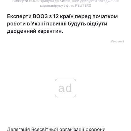
Експерти ВООЗ прибули до Китаю, щоб дослідити походження
коронавірусу / фото REUTERS
Експерти ВООЗ з 12 країн перед початком
роботи в Ухані повинні будуть відбути
дводенний карантин.
Реклама
ad
Делегація Всесвітньої організації охорони