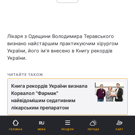
Лікаря з Одещини Володимира Теравського
визнано найстаршим практикуючим хірургом
України, його ім'я внесено в Книгу рекордів
України.
ЧИТАЙТЕ ТАКОЖ
Книга рекордів України визнала
Корвалол "Фармак"
найвідомішим седативним
лікарським препаратом
RU
Як повідомив УНІАН представник національного
проекту «Книга рекордів України», відповідний
МОВА
ГОЛОВНА
РОЗДІЛИ
ПОГОДА
ЛАЙТ