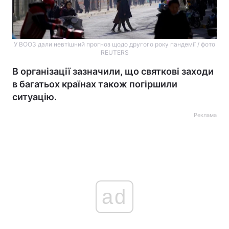
У ВООЗ дали невтішний прогноз щодо другого року пандемії / фото
REUTERS
В організації зазначили, що святкові заходи
в багатьох країнах також погіршили
ситуацію.
Реклама
ad