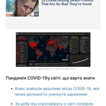
Дані gisanddata.maps.arcgis.com
Пандемія COVID-19у світі: що варто знати
Вчені знайшли вразливе місце COVID-19, яке
може допомогти уникнути зараження
За добу від коронавірусу у світі померла