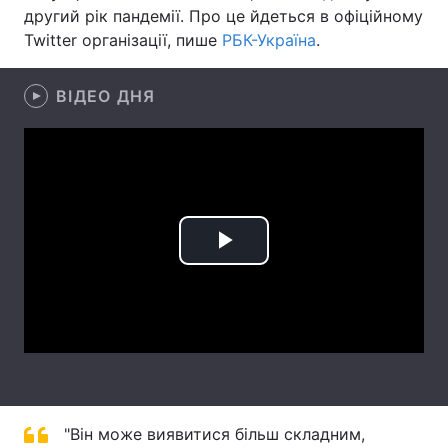
другий рік пандемії. Про це йдеться в офіційному
Лонгріди
Twitter організації, пише
РБК-Україна
.
Відео з Youtube
Статті
ВІДЕО ДНЯ
Інтерв'ю
Думки
Архів
Вакансії
Контакти
Play
Послуги
Video
"Він може виявитися більш складним,