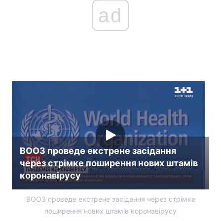
ad
ВООЗ проведе екстрене засідання
через стрімке поширення нових штамів
коронавірусу
ВООЗ проведе екстрене засідання через стрімке
поширення нових штамів коронавірусу