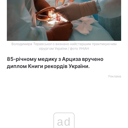
Володимира Теравського визнано найстаршим практикуючим
хірургом України / фото УНІАН
85-річному медику з Арциза вручено
диплом Книги рекордів України.
Реклама
ad