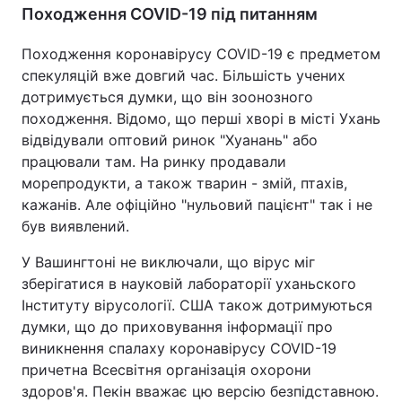
Походження COVID-19 під питанням
Походження коронавірусу COVID-19 є предметом
спекуляцій вже довгий час. Більшість учених
дотримується думки, що він зоонозного
походження. Відомо, що перші хворі в місті Ухань
відвідували оптовий ринок "Хуанань" або
працювали там. На ринку продавали
морепродукти, а також тварин - змій, птахів,
кажанів. Але офіційно "нульовий пацієнт" так і не
був виявлений.
У Вашингтоні не виключали, що вірус міг
зберігатися в науковій лабораторії уханьского
Інституту вірусології. США також дотримуються
думки, що до приховування інформації про
виникнення спалаху коронавірусу COVID-19
причетна Всесвітня організація охорони
здоров'я. Пекін вважає цю версію безпідставною.