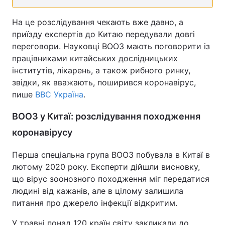
На це розслідування чекають вже давно, а
приїзду експертів до Китаю передували довгі
переговори. Науковці ВООЗ мають поговорити із
працівниками китайських дослідницьких
інститутів, лікарень, а також рибного ринку,
звідки, як вважають, поширився коронавірус,
пише
ВВС Україна
.
ВООЗ у Китаї: розслідування походження
коронавірусу
Перша спеціальна група ВООЗ побувала в Китаї в
лютому 2020 року. Експерти дійшли висновку,
що вірус зоонозного походження міг передатися
людині від кажанів, але в цілому залишила
питання про джерело інфекції відкритим.
У травні понад 120 країн світу закликали до