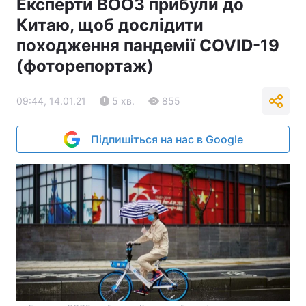
Експерти ВООЗ прибули до
Китаю, щоб дослідити
походження пандемії COVID-19
(фоторепортаж)
09:44, 14.01.21
5 хв.
855
Підпишіться на нас в Google