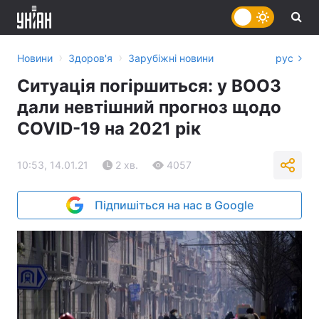
›
›
Новини
Здоров'я
Зарубіжні новини
рус
Ситуація погіршиться: у ВООЗ
дали невтішний прогноз щодо
COVID-19 на 2021 рік
10:53, 14.01.21
2 хв.
4057
Підпишіться на нас в Google