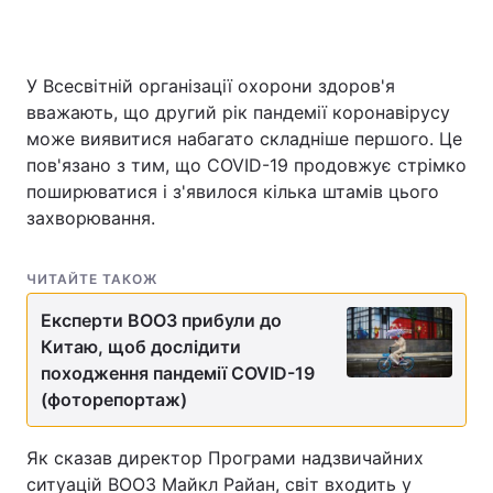
У Всесвітній організації охорони здоров'я
Головна
Війна
вважають, що другий рік пандемії коронавірусу
може виявитися набагато складніше першого. Це
Україна
Політика
пов'язано з тим, що COVID-19 продовжує стрімко
поширюватися і з'явилося кілька штамів цього
Економіка
Світ
захворювання.
Спорт
Наука
ЧИТАЙТЕ ТАКОЖ
Техно і зв'язок
Лайт
Експерти ВООЗ прибули до
Зброя
Інциденти
Китаю, щоб дослідити
походження пандемії COVID-19
Здоров'я
Туризм
(фоторепортаж)
Цікавинки
Погода
Як сказав директор Програми надзвичайних
Екологія
Регіони
ситуацій ВООЗ Майкл Райан, світ входить у