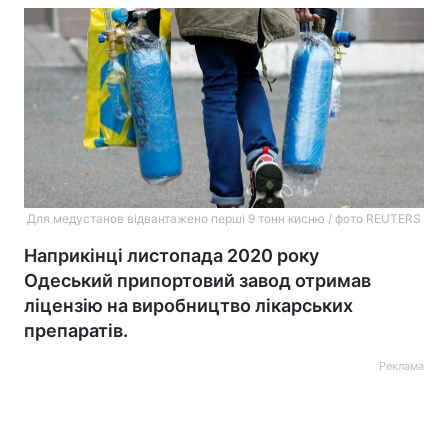
Для медустанов відвантажено перші 9 тонн кисню / фото REUTERS
Наприкінці листопада 2020 року
Одеський припортовий завод отримав
ліцензію на виробництво лікарських
препаратів.
Реклама